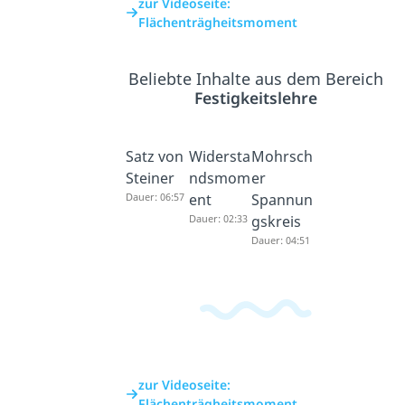
zur Videoseite:
Flächenträgheitsmoment
Beliebte Inhalte aus dem Bereich
Festigkeitslehre
Satz von
Widersta
Mohrsch
Steiner
ndsmom
er
Dauer: 06:57
ent
Spannun
Dauer: 02:33
gskreis
Dauer: 04:51
zur Videoseite:
Flächenträgheitsmoment