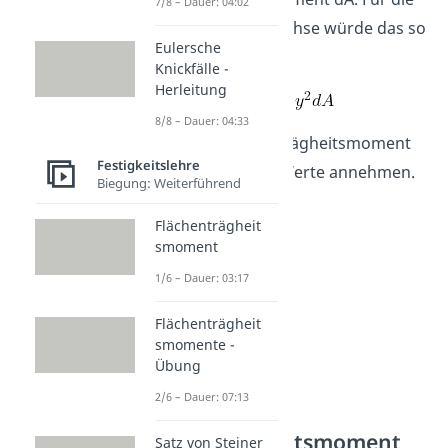
7/8 – Dauer: 04:02
Biegung um die z-Achse würde das so
Eulersche
aussehen:
Knickfälle -
Herleitung
8/8 – Dauer: 04:33
Das axiale Flächenträgheitsmoment
Festigkeitslehre
kann nur
positive
Werte annehmen.
Biegung: Weiterführend
Flächenträgheit
smoment
1/6 – Dauer: 03:17
Flächenträgheit
smomente -
Übung
2/6 – Dauer: 07:13
Polares
Flächenträgheitsmoment
Satz von Steiner