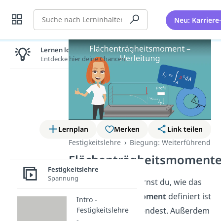
Suche
Neu: Karriere
Lernen lohnt sich!
Entdecke hier deine Chancen.
Lernplan
Merken
Link teilen
Festigkeitslehre
Biegung: Weiterführend
Flächenträgheitsmoment
Festigkeitslehre
Spannung
In diesem Beitrag lernst du, wie das
Flächenträgheitsmoment
definiert ist
Intro -
Festigkeitslehre
und wie du es verwendest. Außerdem
-