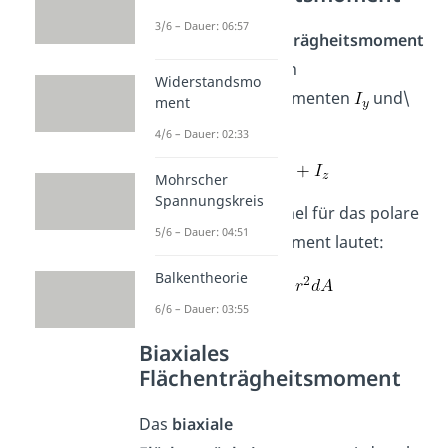
3/6 – Dauer: 06:57
Das
polare Flächenträgheitsmoment
setzt sich aus beiden
Widerstandsmo
Flächenträgheitsmomenten
und\
ment
\ zusammen.
4/6 – Dauer: 02:33
Mohrscher
Spannungskreis
Die allgemeine Formel für das polare
5/6 – Dauer: 04:51
Flächenträgheitsmoment lautet:
Balkentheorie
6/6 – Dauer: 03:55
Biaxiales
Flächenträgheitsmoment
Das
biaxiale