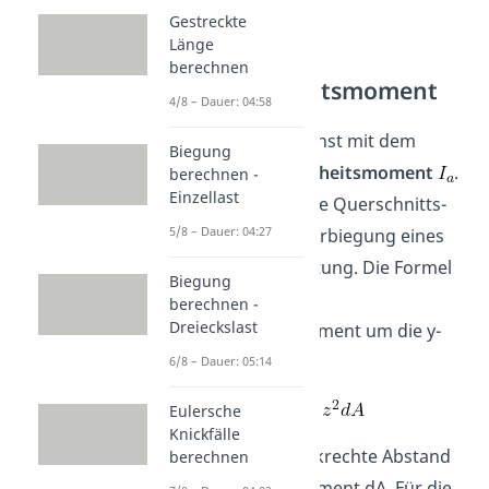
Gestreckte
Länge
Axiales
berechnen
Flächenträgheitsmoment
4/8 – Dauer: 04:58
Wir beginnen zunächst mit dem
Biegung
axialen Flächenträgheitsmoment
.
berechnen -
Einzellast
Dieses beschreibt die Querschnitts-
5/8 – Dauer: 04:27
Abhängigkeit der Verbiegung eines
Balkens unter Belastung. Die Formel
Biegung
für das axiale
berechnen -
Dreieckslast
Flächenträgheitsmoment um die y-
Achse lautet:
6/8 – Dauer: 05:14
Eulersche
Knickfälle
Z ist hierbei der senkrechte Abstand
berechnen
der y-Achse zum Element dA. Für die