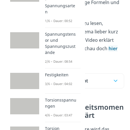
zeigen wir dir wichtige Formeln und
Spannungsarte
ein Beispiel.
n
1/6 – Dauer: 00:52
Anstatt langen Text zu lesen,
möchtest du das Thema lieber kurz
Spannungstens
und knapp in einem Video erklärt
or und
Spannungszust
bekommen? Dann schau doch
hier
ände
mal rein.
2/6 – Dauer: 08:54
Festigkeiten
Inhaltsübersicht
3/6 – Dauer: 04:02
Torsionsspannu
Flächenträgheitsmomen
ngen
t einfach erklärt
4/6 – Dauer: 03:47
Torsion
In der Festigkeitslehre wird das