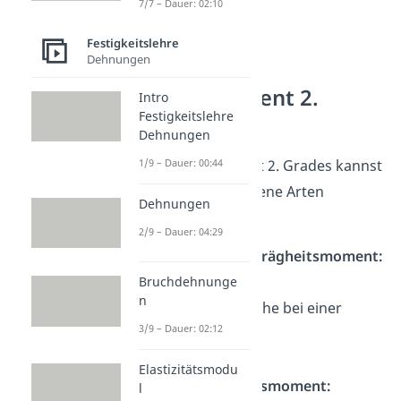
7/7 – Dauer: 02:10
Festigkeitslehre
Dehnungen
Flächenmoment 2.
Intro
Festigkeitslehre
Grades
Dehnungen
1/9 – Dauer: 00:44
Das Flächenmoment 2. Grades kannst
du in drei verschiedene Arten
Dehnungen
unterteilen.
2/9 – Dauer: 04:29
axiales Flächenträgheitsmoment:
beschreibt eine
Bruchdehnunge
n
Querschnittsfläche bei einer
3/9 – Dauer: 02:12
Verbiegung
polares
Elastizitätsmodu
Flächenträgheitsmoment:
l