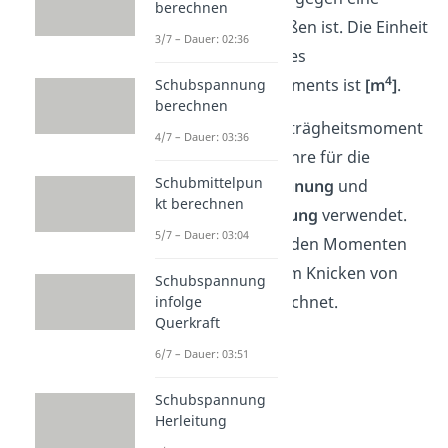
berechnen
Verformung von außen ist. Die Einheit
3/7 – Dauer: 02:36
der Berechnung eines
4
Flächenträgheitsmoments ist
[m
]
.
Schubspannung
berechnen
So wird das Flächenträgheitsmoment
4/7 – Dauer: 03:36
I in der Festigkeitslehre für die
Schubmittelpun
Verformungsberechnung
und
kt berechnen
Spannungsberechnung
verwendet.
5/7 – Dauer: 03:04
Außerdem wird mit den Momenten
Belastungen, die zum Knicken von
Schubspannung
Stäben führen, berechnet.
infolge
Querkraft
6/7 – Dauer: 03:51
Schubspannung
Herleitung