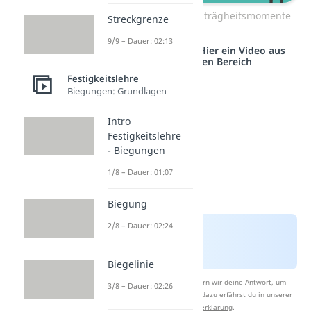
Verschiedene Flächenträgheitsmomente
Streckgrenze
9/9 – Dauer: 02:13
Studyflix vernetzt: Hier ein Video aus
einem anderen Bereich
Festigkeitslehre
Biegungen: Grundlagen
Intro
Festigkeitslehre
- Biegungen
1/8 – Dauer: 01:07
Biegung
2/8 – Dauer: 02:24
Biegelinie
Nach Beantwortung speichern wir deine Antwort, um
3/8 – Dauer: 02:26
Studyflix zu verbessern. Mehr dazu erfährst du in unserer
Datenschutzerklärung
.