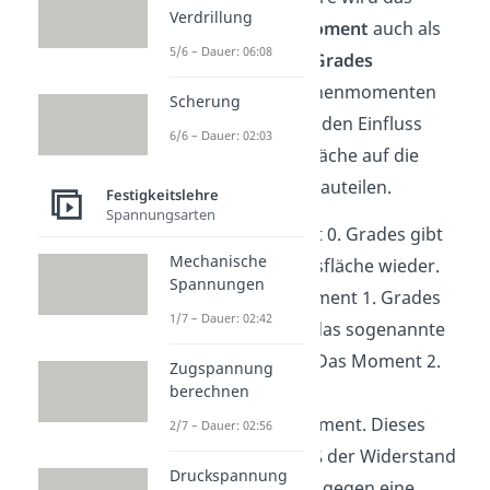
Verdrillung
Flächenträgheitsmoment
auch als
5/6 – Dauer: 06:08
Flächenmoment 2. Grades
bezeichnet. Bei Flächenmomenten
Scherung
geht es generell um den Einfluss
6/6 – Dauer: 02:03
einer Querschnittsfläche auf die
Eigenschaften von Bauteilen.
Festigkeitslehre
Spannungsarten
Das Flächenmoment 0. Grades gibt
Mechanische
nur die Querschnittsfläche wieder.
Spannungen
Bei dem Flächenmoment 1. Grades
1/7 – Dauer: 02:42
handelt es sich um das sogenannte
statische Moment
. Das Moment 2.
Zugspannung
Grades ist das
berechnen
Flächenträgheitsmoment. Dieses
2/7 – Dauer: 02:56
beschreibt, wie groß der Widerstand
Druckspannung
eines Querschnittes gegen eine