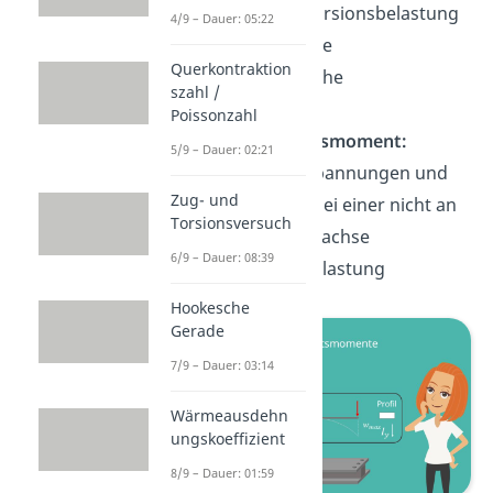
berechnet die Torsionsbelastung
4/9 – Dauer: 05:22
im Bezug auf eine
Querkontraktion
Querschnittsfläche
szahl /
biaxiales
Poissonzahl
Flächenträgheitsmoment:
5/9 – Dauer: 02:21
berechnet die Spannungen und
Zug- und
Verformungen bei einer nicht an
Torsionsversuch
einer Symmetrieachse
6/9 – Dauer: 08:39
angreifenden Belastung
Hookesche
Gerade
7/9 – Dauer: 03:14
Wärmeausdehn
ungskoeffizient
8/9 – Dauer: 01:59