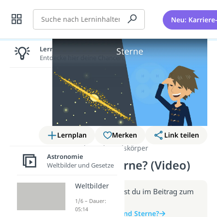
Suche
Neu: Karriere
Lernen lohnt sich!
Entdecke hier deine Chancen.
Lernplan
Merken
Link teilen
Astronomie
Himmelskörper
Astronomie
Was sind Sterne? (Video)
Weltbilder und Gesetze
Weltbilder
Weitere Infos erhältst du im Beitrag zum
1/6 – Dauer:
Video
05:14
zum Beitrag: Was sind Sterne?