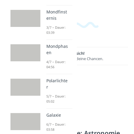
Mondfinst
ernis
3/7 – Dauer:
03:39
Mondphas
en
Lernen lohnt sich!
Entdecke hier deine Chancen.
4/7 – Dauer:
04:56
Polarlichte
r
5/7 – Dauer:
05:02
Galaxie
6/7 – Dauer:
03:58
Weitere Inhalte: Astronomie