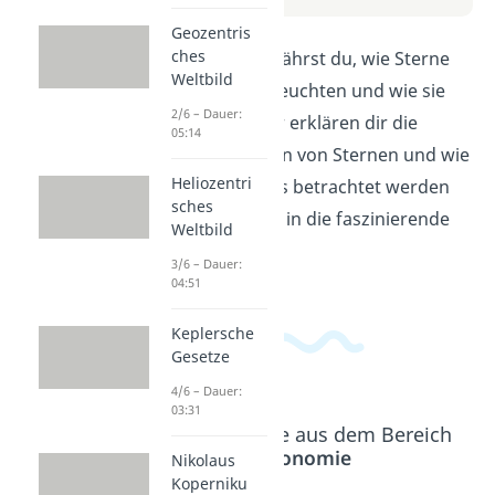
Geozentris
ches
In diesem Video erfährst du, wie Sterne
Weltbild
entstehen, wie sie leuchten und wie sie
2/6 – Dauer:
sich entwickeln. Wir erklären dir die
05:14
verschiedenen Arten von Sternen und wie
Heliozentri
sie von der Erde aus betrachtet werden
sches
können. Tauche ein in die faszinierende
Weltbild
Welt der Sterne!
3/6 – Dauer:
04:51
Keplersche
Gesetze
4/6 – Dauer:
03:31
Beliebte Inhalte aus dem Bereich
Astronomie
Nikolaus
Koperniku