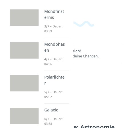
Mondfinst
ernis
3/7 – Dauer:
03:39
Mondphas
en
Lernen lohnt sich!
Entdecke hier deine Chancen.
4/7 – Dauer:
04:56
Polarlichte
r
5/7 – Dauer:
05:02
Galaxie
6/7 – Dauer:
03:58
Weitere Inhalte: Astronomie