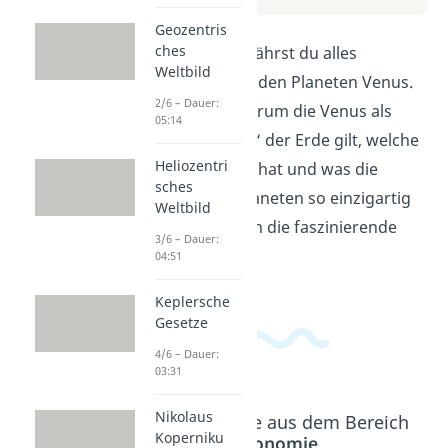
Geozentris
ches
In diesem Video erfährst du alles
Weltbild
Wissenswerte über den Planeten Venus.
2/6 – Dauer:
Wir erklären dir, warum die Venus als
05:14
„Höllischer Zwilling“ der Erde gilt, welche
Heliozentri
Besonderheiten sie hat und was die
sches
Atmosphäre des Planeten so einzigartig
Weltbild
macht. Tauche ein in die faszinierende
3/6 – Dauer:
Welt der Venus!
04:51
Keplersche
Gesetze
4/6 – Dauer:
03:31
Nikolaus
Beliebte Inhalte aus dem Bereich
Koperniku
Astronomie