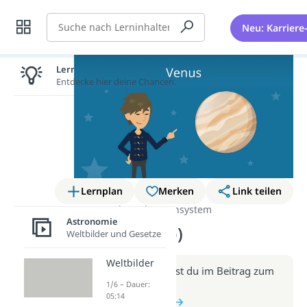
Suche
Neu: Karriere
Lernen lohnt sich!
Entdecke hier deine Chancen.
Lernplan
Merken
Link teilen
Astronomie
Planetensystem
Astronomie
Venus (Video)
Weltbilder und Gesetze
Weltbilder
Weitere Infos erhältst du im Beitrag zum
1/6 – Dauer:
Video
05:14
zum Beitrag: Venus