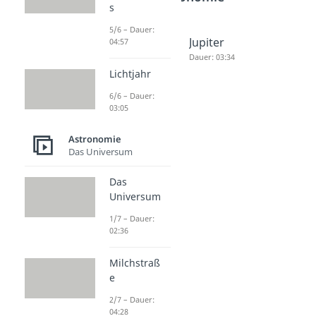
s
5/6 – Dauer:
Erde
Mars
Jupiter
04:57
Dauer: 04:42
Dauer: 04:55
Dauer: 03:34
Lichtjahr
6/6 – Dauer:
03:05
Astronomie
Das Universum
Das
Universum
1/7 – Dauer:
02:36
Milchstraß
e
2/7 – Dauer:
04:28