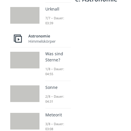
Planetensystem
Urknall
Planeten
7/7 – Dauer:
Dauer: 05:26
03:39
Sonnensystem
Dauer: 03:21
Astronomie
Venus
Himmelskörper
Dauer: 04:56
Erde
Was sind
Dauer: 04:42
Sterne?
Mars
Dauer: 04:55
1/8 – Dauer:
Jupiter
04:55
Dauer: 03:34
Saturn
Sonne
Dauer: 03:35
2/8 – Dauer:
Uranus
04:31
Dauer: 04:30
Neptun
Meteorit
Dauer: 03:57
Pluto
3/8 – Dauer:
Dauer: 03:21
03:08