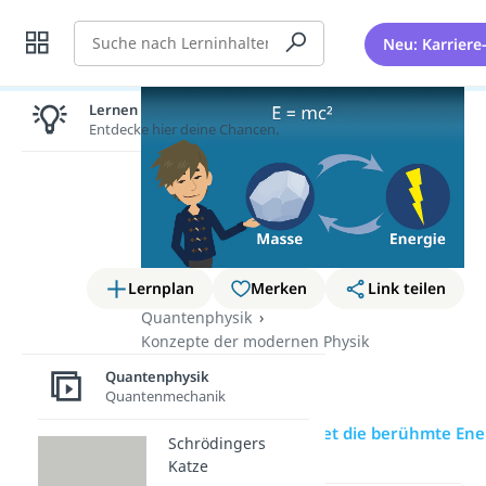
Suche
Neu: Karriere
Lernen lohnt sich!
Entdecke hier deine Chancen.
Lernplan
Merken
Link teilen
Quantenphysik
Konzepte der modernen Physik
E = mc2
Quantenphysik
Quantenmechanik
Übersicht
Wie lautet die berühmte Ene
Schrödingers
Katze