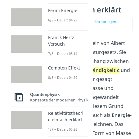
2
E = mc
einfach erklärt
Fermi Energie
6/8 – Dauer: 04:23
zur Stelle im Video springen
(00:16)
Franck Hertz
2
Die Formel
E = mc
ist ein von Albert
Versuch
Einstein entdecktes Naturgesetz. Sie
7/8 – Dauer: 05:14
stellt einen Zusammenhang zwischen
Compton Effekt
Masse m
,
Lichtgeschwindigkeit c
und
8/8 – Dauer: 04:29
Energie E
her. Genauer gesagt
beschreibt sie, dass Masse und
Quantenphysik
Energie ineinander umgewandelt
Konzepte der modernen Physik
werden können. Aus diesem Grund
Relativitätstheori
kannst du die Formel auch als
Energie-
e einfach erklärt
Masse-Äquivalenz
bezeichnen. Das
1/7 – Dauer: 05:25
heißt, Energie ist eine Form von Masse