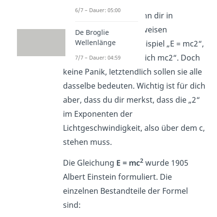
6/7 – Dauer: 05:00
2
Die Formel E = mc
kann dir in
verschiedene Schreibweisen
De Broglie
Wellenlänge
begegnen, wie zum Beispiel „E = mc2“,
„E = mc^2“ oder „E gleich mc2“. Doch
7/7 – Dauer: 04:59
keine Panik, letztendlich sollen sie alle
dasselbe bedeuten. Wichtig ist für dich
aber, dass du dir merkst, dass die „2“
im Exponenten der
Lichtgeschwindigkeit, also über dem c,
stehen muss.
2
Die Gleichung
E = mc
wurde 1905
Albert Einstein formuliert. Die
einzelnen Bestandteile der Formel
sind: