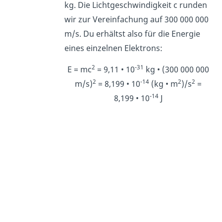
kg. Die Lichtgeschwindigkeit c runden
wir zur Vereinfachung auf 300 000 000
m/s. Du erhältst also für die Energie
eines einzelnen Elektrons:
2
-31
E = mc
= 9,11 • 10
kg • (300 000 000
2
-14
2
2
m/s)
= 8,199 • 10
(kg • m
)/s
=
-14
8,199 • 10
J