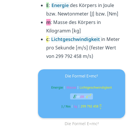
E
:
Energie
des Körpers in Joule
bzw. Newtonmeter [J] bzw. [Nm]
m
: Masse des Körpers in
Kilogramm [kg]
c
:
Lichtgeschwindigkeit
in Meter
pro Sekunde [m/s] (fester Wert
von 299 792 458 m/s)
Die Formel E=mc²