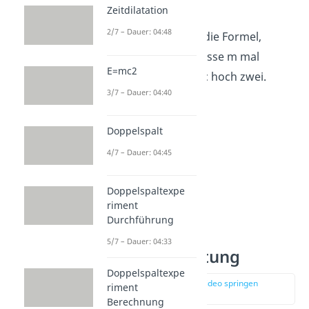
und umgekehrt.
Zeitdilatation
2/7 – Dauer: 04:48
In Worten beschreibt die Formel,
Energie E ist gleich Masse m mal
E=mc2
Lichtgeschwindigkeit c hoch zwei.
3/7 – Dauer: 04:40
Doppelspalt
4/7 – Dauer: 04:45
Doppelspaltexpe
riment
Durchführung
5/7 – Dauer: 04:33
2
E = mc
Bedeutung
Doppelspaltexpe
zur Stelle im Video springen
riment
(01:13)
Berechnung