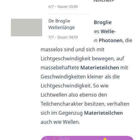
6/7 – Dauer: 05:00
Dualismus
.
De Broglie
Der Physiker
Louis de Broglie
Wellenlänge
übertrug das Prinzip des
Welle-
7/7 – Dauer: 04:59
Teilchen Dualismus
von
Photonen
, die
masselos sind und sich mit
Lichtgeschwindigkeit bewegen, auf
massebehaftete
Materieteilchen
mit
Geschwindigkeiten kleiner als die
Lichtgeschwindigkeit. So wie
Lichtwellen also ebenso den
Teilchencharakter besitzen, verhalten
sich im Gegenzug
Materieteilchen
auch wie Wellen.