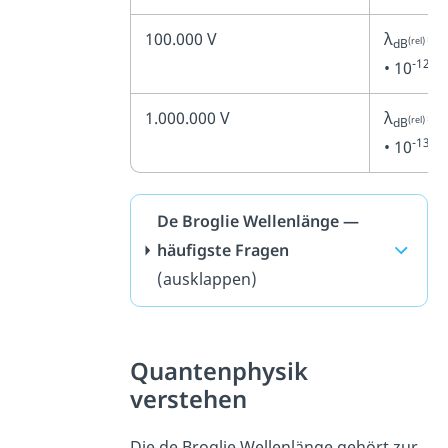
100.000 V
λ
= 
(rel)
dB
-12
• 10
1.000.000 V
λ
= 
(rel)
dB
-13
• 10
De Broglie Wellenlänge —
häufigste Fragen
(ausklappen)
Quantenphysik
verstehen
Die de Broglie Wellenlänge gehört zur