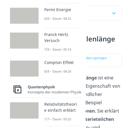
Fermi Energie
Inhaltsübersicht
6/8 – Dauer: 04:23
Franck Hertz
De Broglie Wellenlänge
Versuch
einfach erklärt
7/8 – Dauer: 05:14
zur Stelle im Video springen
Compton Effekt
(00:14)
8/8 – Dauer: 04:29
Die
de Broglie Wellenlänge
ist eine
quantenmechanische
Eigenschaft von
Quantenphysik
Konzepte der modernen Physik
Materieteilchen
mit endlicher
Ruhemasse, also zum Beispiel
Relativitätstheori
e einfach erklärt
Elektronen
oder
Protonen
. Sie erklärt
sich dadurch, dass
Materieteilchen
1/7 – Dauer: 05:25
bezüglich ihres Teilchen- und