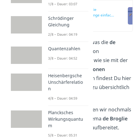
1/8 – Dauer: 03:07
De Broglie
Wellenlänge einfach
Schrödinger
erklärt
(00:14)
Gleichung
2/8 – Dauer: 04:19
Wenn du dich fragst, was die
de
Quantenzahlen
Broglie Wellenlänge
von
3/8 – Dauer: 04:52
Materiewellen
ist und wie sie mit der
Wellenlänge
von
Photonen
Heisenbergsche
zusammenhängt, dann findest Du hier
Unschärferelatio
alles Wissenswerte dazu übersichtlich
n
zusammengestellt.
4/8 – Dauer: 04:59
In unserem
Video
haben wir nochmals
Plancksches
alles Wichtige zum Thema
de Broglie
Wirkungsquantu
m
Wellenlänge
für Dich aufbereitet.
5/8 – Dauer: 05:31