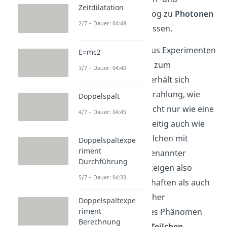
Zeitdilatation
Wellencharakters analog zu
Photonen
2/7 – Dauer: 04:48
betrachtet werden müssen.
Wie wir zum Beispiel aus Experimenten
E=mc2
zum
Doppelspalt
und zum
3/7 – Dauer: 04:40
Photoeffekt
wissen, verhält sich
elektromagnetische Strahlung, wie
Doppelspalt
beispielsweise Licht, nicht nur wie eine
4/7 – Dauer: 04:45
Welle, sondern gleichzeitig auch wie
ein Strahl einzelner Teilchen mit
Doppelspaltexpe
riment
diskreter Energie, sogenannter
Durchführung
Photonen
.
Photonen
zeigen also
5/7 – Dauer: 04:33
sowohl Welleneigenschaften als auch
Eigenschaften klassischer
Doppelspaltexpe
riment
(Punkt-)Teilchen. Dieses Phänomen
Berechnung
nennt man den
Welle-Teilchen-