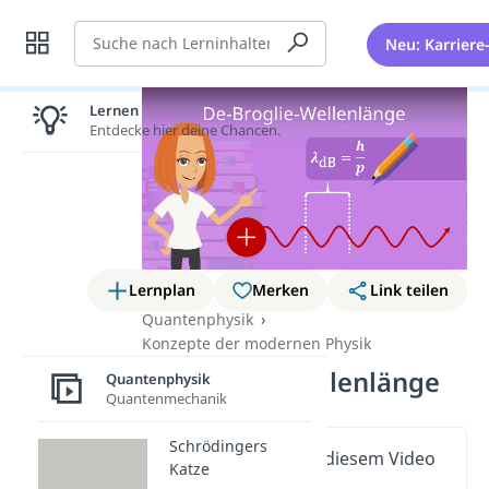
Suche
Neu: Karriere
Lernen lohnt sich!
Entdecke hier deine Chancen.
Lernplan
Merken
Link teilen
Quantenphysik
Konzepte der modernen Physik
De Broglie Wellenlänge
Quantenphysik
Quantenmechanik
Schrödingers
Wichtige Inhalte in diesem Video
Katze