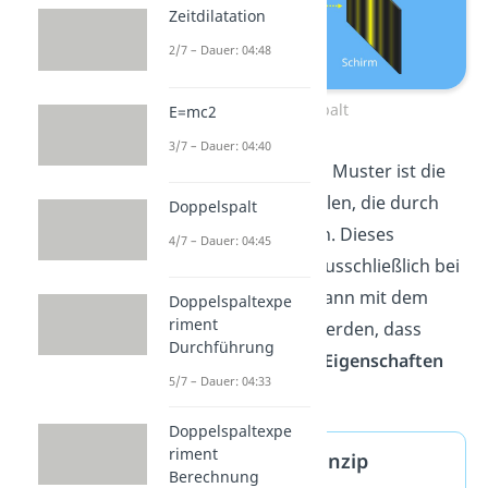
Zeitdilatation
2/7 – Dauer: 04:48
Doppelspalt
E=mc2
3/7 – Dauer: 04:40
Verantwortlich für das Muster ist die
Überlagerung
der Wellen, die durch
Doppelspalt
beide Spalte entstehen. Dieses
4/7 – Dauer: 04:45
Phänomen tritt aber ausschließlich bei
Wellen auf. Dadurch kann mit dem
Doppelspaltexpe
riment
Doppelspalt gezeigt werden, dass
Durchführung
Teilchen
auch
Wellen-Eigenschaften
5/7 – Dauer: 04:33
haben.
Doppelspaltexpe
riment
Huygenssches Prinzip
Berechnung