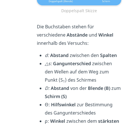
Doppelspalt Skizze
Die Buchstaben stehen für
verschiedene
Abstände
und
Winkel
innerhalb des Versuchs:
d:
Abstand
zwischen den
Spalten
△s:
Gangunterschied
zwischen
den Wellen auf dem Weg zum
Punkt (S
) des Schirmes
1
D:
Abstand
von der
Blende (B)
zum
Schirm (S)
Θ:
Hilfswinkel
zur Bestimmung
des Gangunterschiedes
ρ:
Winkel
zwischen dem
stärksten