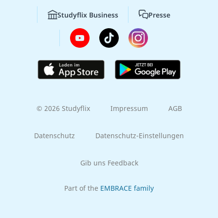
Studyflix Business
Presse
© 2026 Studyflix
Impressum
AGB
Datenschutz
Datenschutz-Einstellungen
Gib uns Feedback
Part of the
EMBRACE family