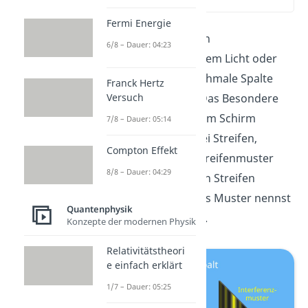
(00:15)
Fermi Energie
Der
Doppelspalt
ist ein
6/8 – Dauer: 04:23
Versuchsaufbau, bei dem Licht oder
Teilchen durch zwei schmale Spalte
Franck Hertz
Versuch
geschossen werden. Das Besondere
hierbei ist, dass auf dem Schirm
7/8 – Dauer: 05:14
dahinter nicht nur zwei Streifen,
Compton Effekt
sondern ein ganzes Streifenmuster
8/8 – Dauer: 04:29
aus hellen und dunklen Streifen
abgebildet wird. Dieses Muster nennst
Quantenphysik
du
Interferenzmuster
.
Konzepte der modernen Physik
Relativitätstheori
e einfach erklärt
1/7 – Dauer: 05:25