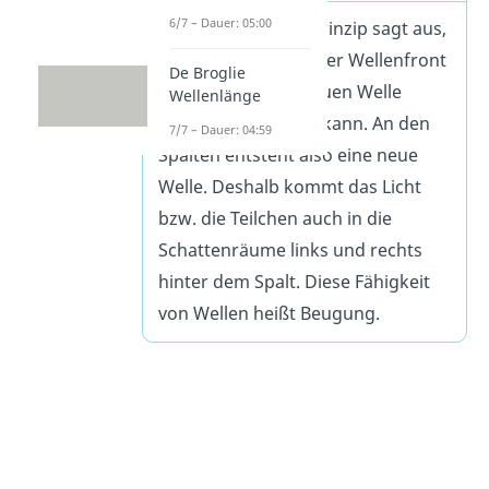
6/7 – Dauer: 05:00
Das Huygenssche Prinzip sagt aus,
dass jeder Punkt einer Wellenfront
De Broglie
als Erreger einer neuen Welle
Wellenlänge
angesehen werden kann. An den
7/7 – Dauer: 04:59
Spalten entsteht also eine neue
Welle. Deshalb kommt das Licht
bzw. die Teilchen auch in die
Schattenräume links und rechts
hinter dem Spalt. Diese Fähigkeit
von Wellen heißt Beugung.