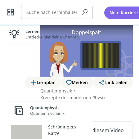
Suche
Neu: Karriere
Lernen lohnt sich!
Entdecke hier deine Chancen.
Lernplan
Merken
Link teilen
Quantenphysik
Konzepte der modernen Physik
Doppelspalt
Quantenphysik
Quantenmechanik
Schrödingers
Wichtige Inhalte in diesem Video
Katze