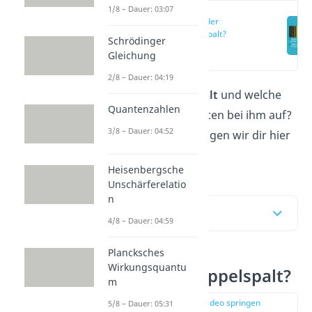
1/8 – Dauer: 03:07
Was ist der
Doppelspalt?
Schrödinger
(00:15)
Gleichung
2/8 – Dauer: 04:19
Was ist der
Doppelspalt
und welche
Quantenzahlen
Interferenzmuster treten bei ihm auf?
3/8 – Dauer: 04:52
Alles Wichtige dazu zeigen wir dir hier
und im
Video
!
Heisenbergsche
Unschärferelatio
n
Inhaltsübersicht
4/8 – Dauer: 04:59
Plancksches
Wirkungsquantu
Was ist der Doppelspalt?
m
zur Stelle im Video springen
5/8 – Dauer: 05:31