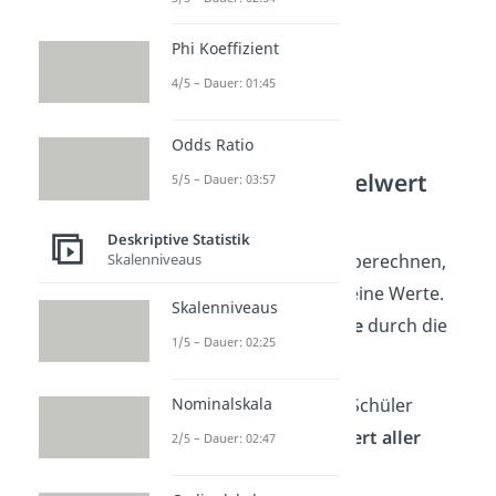
Phi Koeffizient
4/5 – Dauer: 01:45
Odds Ratio
Schritt 1: Den Mittelwert
5/5 – Dauer: 03:57
berechnen
Deskriptive Statistik
Um den
Mittelwert
zu berechnen,
Skalenniveaus
addierst
du zuerst
alle
deine Werte.
Skalenniveaus
Dann
teilst du die Summe
durch die
1/5 – Dauer: 02:25
Anzahl der Werte.
Für das Beispiel der fünf Schüler
Nominalskala
brauchst du den
Mittelwert aller
2/5 – Dauer: 02:47
Noten
.