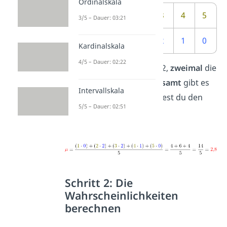
Ordinalskala
Not
e
1
2
3
4
5
3/5 – Dauer: 03:21
Anzahl
0
2
2
1
0
Kardinalskala
4/5 – Dauer: 02:22
Es gibt
zweimal
die Note 2,
zweimal
die
3 und
einmal
die 4.
Insgesamt
gibt es
Intervallskala
fünf Noten
. Also berechnest du den
5/5 – Dauer: 02:51
Mittelwert
so:
Schritt 2: Die
Wahrscheinlichkeiten
berechnen