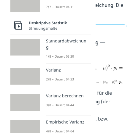
Formel der Standardabweichung
. Die
7/7 – Dauer: 04:11
Formel sieht so aus:
Deskriptive Statistik
Streuungsmaße
Formel der
Standardabweichun
Standardabweichung —
g
Grundgesamtheit
1/8 – Dauer: 03:30
Varianz
2/8 – Dauer: 04:33
ist das Abkürzung für die
Varianz berechnen
Standardabweichung
(der
3/8 – Dauer: 04:44
Grundgesamtheit)
ist der
Mittelwert
, bzw.
Empirische Varianz
Erwartungswert
4/8 – Dauer: 04:04