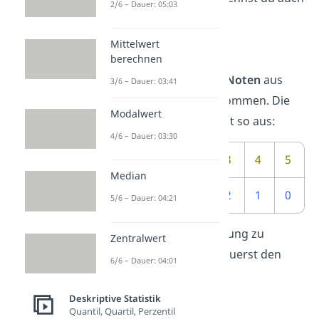
2/6 – Dauer: 05:03
Mittelwert.
Mittelwert
Beispiel:
berechnen
Sechs Schüler
haben die
Noten
aus
3/6 – Dauer: 03:41
einer Mathe-Klausur bekommen. Die
Modalwert
Verteilung der Noten sieht so aus:
4/6 – Dauer: 03:30
Not
e x
1
2
3
4
5
i
Median
Anzahl
1
2
2
1
0
5/6 – Dauer: 04:21
Um die Standardabweichung zu
Zentralwert
berechnen, brauchst du zuerst den
6/6 – Dauer: 04:01
Mittelwert
aller Noten:
Deskriptive Statistik
Quantil, Quartil, Perzentil