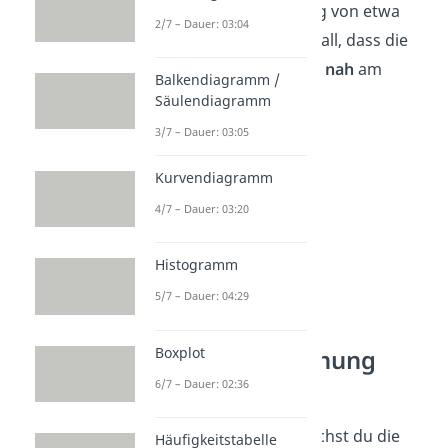
Eine Standardabweichung von etwa
2/7 – Dauer: 03:04
0,96
bedeutet in diesem Fall, dass die
Noten der Schüler
relativ nah
am
Balkendiagramm /
Mittelwert
liegen.
Säulendiagramm
3/7 – Dauer: 03:05
Kurvendiagramm
4/7 – Dauer: 03:20
Histogramm
5/7 – Dauer: 04:29
Boxplot
Standardabweichung
Formel
6/7 – Dauer: 02:36
Für die Berechnung brauchst du die
Häufigkeitstabelle