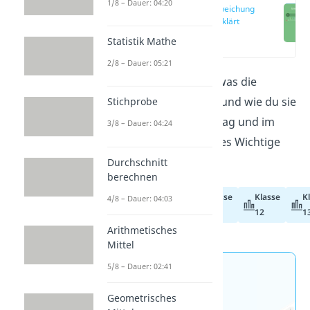
1/8 – Dauer: 04:20
Standardabweichung
— einfach erklärt
(00:14)
Statistik Mathe
2/8 – Dauer: 05:21
Du möchtest verstehen, was die
Standardabweichung
ist und wie du sie
Stichprobe
berechnest? Hier im Beitrag und im
3/8 – Dauer: 04:24
Video
erklären wir dir alles Wichtige
dazu!
Durchschnitt
berechnen
Klasse
Klasse
K
4/8 – Dauer: 04:03
Abiturvorbereitung
11
12
1
Arithmetisches
Mittel
5/8 – Dauer: 02:41
Jetzt neu: Teste dein
Wissen mit unseren
Geometrisches