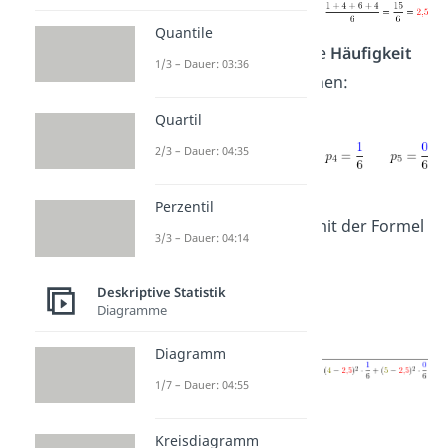
Quantile
Als Nächstes musst du die
Häufigkeit
1/3 – Dauer: 03:36
p
von jeder Note berechnen:
i
Quartil
2/3 – Dauer: 04:35
Nun kannst du die
Perzentil
Standardabweichung
mit der Formel
3/3 – Dauer: 04:14
berechnen:
Deskriptive Statistik
Diagramme
Diagramm
1/7 – Dauer: 04:55
Kreisdiagramm