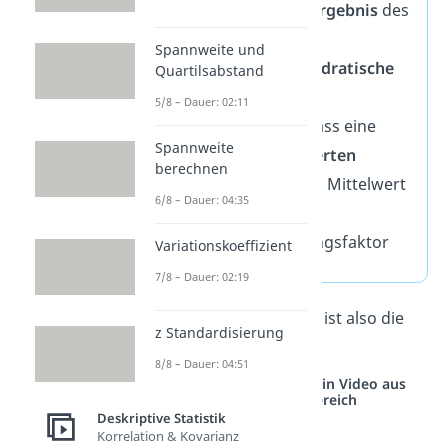
ist das einzelne
Ergebnis
des
Zufallsexperiments
Spannweite und
ist die
quadratische
Quartilsabstand
Abweichung
5/8 – Dauer: 02:11
beschreibt, dass eine
Spannweite
Summe
der
quadrierten
berechnen
Abweichungen
vom Mittelwert
6/8 – Dauer: 04:35
berechnet wird
ist der Gewichtungsfaktor
Variationskoeffizient
7/8 – Dauer: 02:19
Die Standardabweichung ist also die
z Standardisierung
Wurzel der
Varianz.
8/8 – Dauer: 04:51
Studyflix vernetzt: Hier ein Video aus
einem anderen Bereich
Deskriptive Statistik
Korrelation & Kovarianz