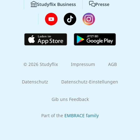
Studyflix Business
Presse
© 2026 Studyflix
Impressum
AGB
Datenschutz
Datenschutz-Einstellungen
Gib uns Feedback
Part of the
EMBRACE family