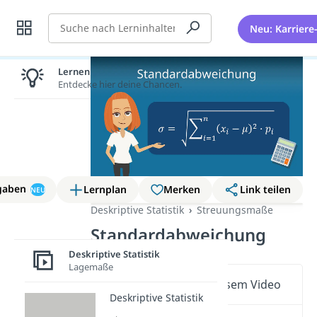
Suche
Neu: Karriere
Lernen lohnt sich!
Entdecke hier deine Chancen.
gaben
Lernplan
Merken
Link teilen
NEU
Deskriptive Statistik
Streuungsmaße
Standardabweichung
Deskriptive Statistik
Lagemaße
Wichtige Inhalte in diesem Video
Deskriptive Statistik