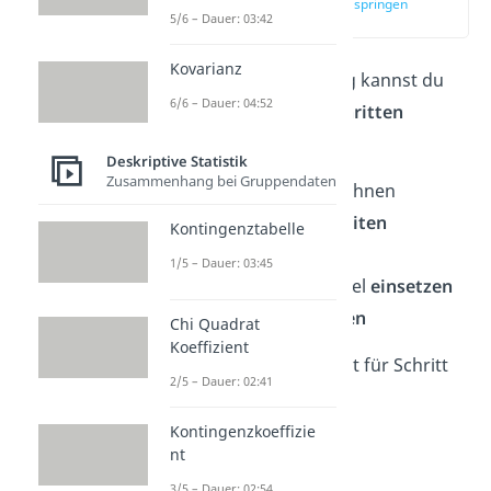
zur Stelle im Video springen
5/6 – Dauer: 03:42
(00:46)
Kovarianz
Die
Standard
abweichung kannst du
6/6 – Dauer: 04:52
mit der Formel in
vier Schritten
berechnen:
Deskriptive Statistik
Zusammenhang bei Gruppendaten
Den
Mittelwert
berechnen
Die
Wahrscheinlichkeiten
Kontingenztabelle
berechnen
1/5 – Dauer: 03:45
Die
Werte
in die Formel
einsetzen
Die
Formel ausrechnen
Chi Quadrat
Koeffizient
Das gehen wir jetzt Schritt für Schritt
2/5 – Dauer: 02:41
durch.
Kontingenzkoeffizie
nt
3/5 – Dauer: 02:54