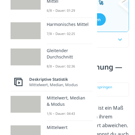
Mittel
kostenlosen Aufgaben 🚀
6/8 – Dauer: 01:29
Aufgaben entdecken
Harmonisches Mittel
7/8 – Dauer: 02:25
Inhaltsübersicht
Gleitender
Durchschnitt
Standardabweichung —
8/8 – Dauer: 02:36
einfach erklärt
Deskriptive Statistik
Mittelwert, Median, Modus
zur Stelle im Video springen
(00:14)
Mittelwert, Median
& Modus
Die
Standardabweichung
ist ein Maß
1/6 – Dauer: 04:43
dafür, wie sehr Werte von ihrem
eigenen Durchschnittswert abweichen.
Mittelwert
Den Durchschnittswert nennst du auch