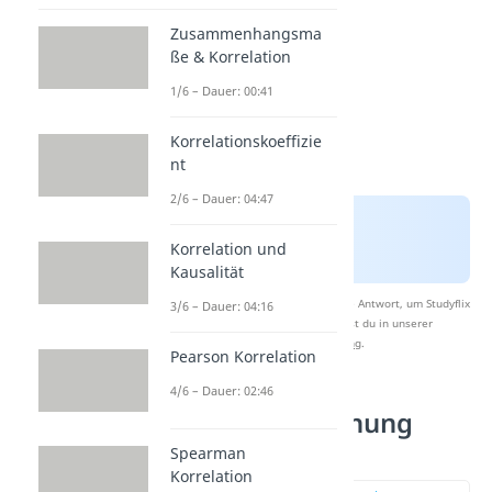
Zusammenhangsma
ße & Korrelation
1/6 – Dauer: 00:41
Korrelationskoeffizie
nt
2/6 – Dauer: 04:47
Korrelation und
Kausalität
Nach Beantwortung speichern wir deine Antwort, um Studyflix
3/6 – Dauer: 04:16
zu verbessern. Mehr dazu erfährst du in unserer
Datenschutzerklärung
.
Pearson Korrelation
4/6 – Dauer: 02:46
Standardabweichung
berechnen
Spearman
Korrelation