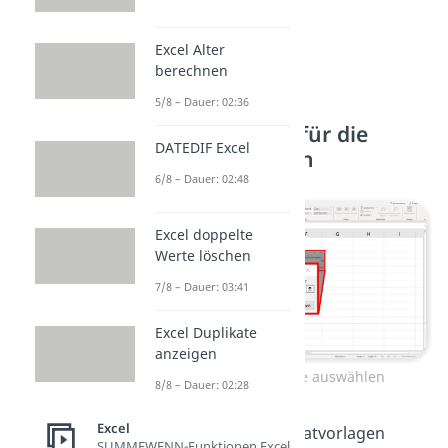
Excel Alter
berechnen
5/8 – Dauer: 02:36
3. Schritt: Daten für die
DATEDIF Excel
Tabelle auswählen
6/8 – Dauer: 02:48
Excel doppelte
Werte löschen
7/8 – Dauer: 03:41
Excel Duplikate
anzeigen
Daten für die Tabelle auswählen
8/8 – Dauer: 02:28
Excel
Wenn du eine der Formatvorlagen
SUMMEWENN-Funktionen Excel