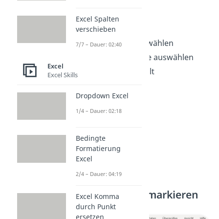
kannst:
Excel Spalten
Daten markieren
verschieben
Tabellenformat auswählen
7/7 – Dauer: 02:40
Daten für die Tabelle auswählen
Excel
Tabelle wurde erstellt
Excel Skills
Dropdown Excel
1/4 – Dauer: 02:18
Bedingte
Formatierung
Excel
2/4 – Dauer: 04:19
1. Schritt: Daten markieren
Excel Komma
durch Punkt
ersetzen