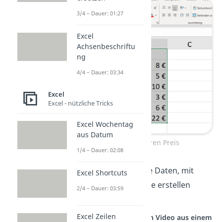
3/4 – Dauer: 01:27
Excel
Achsenbeschriftu
ng
4/4 – Dauer: 03:34
Excel
Excel - nützliche Tricks
Excel Wochentag
aus Datum
Produkte und deren Preis
1/4 – Dauer: 02:08
Zuerst
markierst
du alle Daten, mit
Excel Shortcuts
denen du eine Excel Liste erstellen
2/4 – Dauer: 03:59
willst.
Excel Zeilen
Studyflix vernetzt: Hier ein Video aus einem