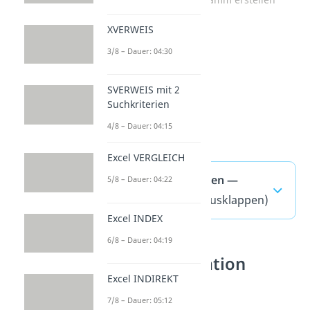
XVERWEIS
3/8 – Dauer: 04:30
SVERWEIS mit 2
Suchkriterien
4/8 – Dauer: 04:15
Excel VERGLEICH
Excel Tabelle erstellen —
5/8 – Dauer: 04:22
häufigste Fragen
(ausklappen)
Excel INDEX
6/8 – Dauer: 04:19
Tabellenkalkulation
Excel INDIREKT
verstehen
7/8 – Dauer: 05:12