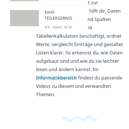
Eine Excel Tabelle gehört zur
Tabellenkalkulation und hilft dir, Daten
Excel
TEILERGEBNIS
übersichtlich in Zeilen und Spalten
darzustellen. Wer sich mit
8/8 – Dauer: 02:36
Tabellenkalkulation beschäftigt, ordnet
Werte, vergleicht Einträge und gestaltet
Listen klarer. So erkennst du, wie Daten
aufgebaut sind und wie du sie leichter
lesen und ändern kannst. Im
Informatikbereich
findest du passende
Videos zu diesem und verwandten
Themen.