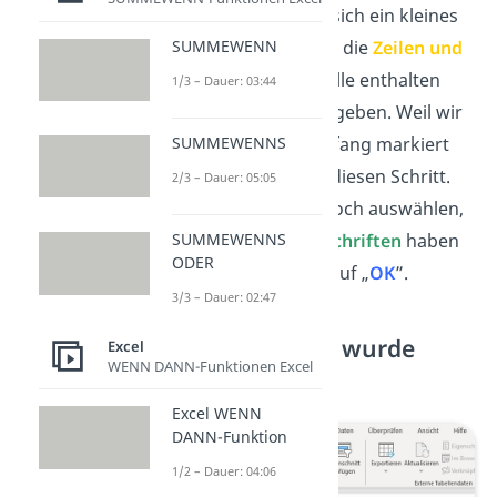
angeklickt hast, öffnet sich ein kleines
SUMMEWENN
Fenster. Dort kannst du die
Zeilen und
Spalten
, die in der Tabelle enthalten
1/3 – Dauer: 03:44
sein sollen, manuell eingeben. Weil wir
SUMMEWENNS
die Daten schon am Anfang markiert
haben, sparen wir uns diesen Schritt.
2/3 – Dauer: 05:05
Du kannst außerdem noch auswählen,
SUMMEWENNS
ob deine
Tabelle Überschriften
haben
ODER
soll. Danach klickst du auf „
OK
”.
3/3 – Dauer: 02:47
4. Schritt: Tabelle wurde
Excel
WENN DANN-Funktionen Excel
erstellt
Excel WENN
DANN-Funktion
1/2 – Dauer: 04:06