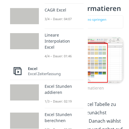
Excel Tabelle formatieren
CAGR Excel
3/4 – Dauer: 04:07
zur Stelle im Video springen
(01:25)
Lineare
Interpolation
Excel
4/4 – Dauer: 01:46
Excel
Excel Zeiterfassung
Excel Stunden
Excel Tabelle formatieren
addieren
1/3 – Dauer: 02:19
Um eine bestehende Excel Tabelle zu
formatieren, klickst du zunächst
Excel Stunden
berechnen
irgendwo in die Tabelle. Danach wählst