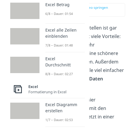
Excel Betrag
zur Stelle im Video springen
(00:14)
6/8 – Dauer: 01:54
Eine Excel Tabelle zu erstellen ist gar
Excel alle Zeilen
nicht so schwer und hat viele Vorteile:
einblenden
Die Tabelle sorgt für mehr
7/8 – Dauer: 01:48
Übersichtlichkeit
und eine schönere
Excel
Darstellung deiner Daten. Außerdem
Durchschnitt
kannst du in einer Tabelle viel einfacher
8/8 – Dauer: 02:27
Änderungen an deinen Daten
vornehmen.
Excel
Formatierung in Excel
Als
Beispiel
haben wir hier
Excel Diagramm
verschiedene Produkte mit den
erstellen
jeweiligen Preisen, die jetzt in einer
1/7 – Dauer: 02:53
Excel Liste
bzw. Excel