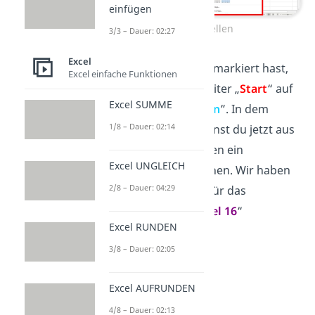
einfügen
Tabelle erstellen
3/3 – Dauer: 02:27
Excel
Nachdem du die Daten markiert hast,
Excel einfache Funktionen
klickst du unter dem Reiter „
Start
“ auf
Excel SUMME
„
Als Tabelle formatieren
”. In dem
1/8 – Dauer: 02:14
geöffneten Fenster kannst du jetzt aus
ganz vielen Excel Tabellen ein
Excel UNGLEICH
Tabellenformat aussuchen. Wir haben
2/8 – Dauer: 04:29
uns in diesem Beispiel für das
„
Tabellenformat – Mittel 16
“
Excel RUNDEN
entschieden.
3/8 – Dauer: 02:05
Excel AUFRUNDEN
4/8 – Dauer: 02:13