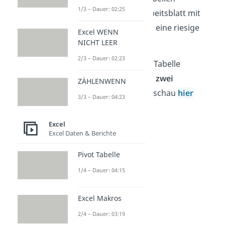
1/3 – Dauer: 02:25
bezeichnet, weil das Arbeitsblatt mit
den vielen Kästchen wie eine riesige
Excel WENN
Tabelle aussieht.
NICHT LEER
2/3 – Dauer: 02:23
Wenn du nicht nur eine Tabelle
erstellen willst, sondern
zwei
ZÄHLENWENN
zusammenfügen
willst, schau
hier
3/3 – Dauer: 04:23
vorbei.
Excel
Excel Daten & Berichte
Pivot Tabelle
1/4 – Dauer: 04:15
Excel Makros
2/4 – Dauer: 03:19