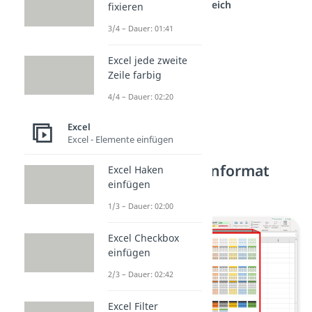
anderen Bereich
fixieren
3/4 – Dauer: 01:41
Excel jede zweite
Zeile farbig
4/4 – Dauer: 02:20
Excel
Excel - Elemente einfügen
2. Schritt: Tabellenformat
Excel Haken
einfügen
auswählen
1/3 – Dauer: 02:00
Excel Checkbox
einfügen
2/3 – Dauer: 02:42
Excel Filter