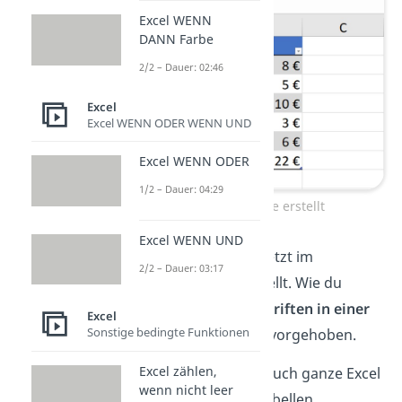
Excel WENN
DANN Farbe
2/2 – Dauer: 02:46
Excel
Excel WENN ODER WENN UND
Excel WENN ODER
1/2 – Dauer: 04:29
Die Tabelle wurde erstellt
Excel WENN UND
Die
Excel Liste
wurde jetzt im
2/2 – Dauer: 03:17
gewählten Format erstellt. Wie du
siehst, sind die
Überschriften in einer
Excel
Sonstige bedingte Funktionen
Extra-Zeile
farblich hervorgehoben.
Excel zählen,
Übrigens:
Oft werden auch ganze Excel
wenn nicht leer
Dokumente als Excel Tabellen