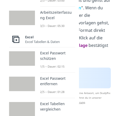
du den Reiter „
Start
“ aus und gehst auf
2/3 – Dauer: 03:00
„
Als Tabelle formatieren
”. Wenn du
Arbeitszeiterfassu
jetzt mit dem Cursor über die
ng Excel
verschiedenen Tabellenvorlagen gehst,
3/3 – Dauer: 05:30
wird dir das geänderte Format direkt
Excel
angezeigt. Durch einen Klick auf die
Excel Tabellen & Daten
gewünschte
Formatvorlage
bestätigst
du deine Wahl.
Excel Passwort
schützen
1/5 – Dauer: 02:15
Excel Passwort
entfernen
2/5 – Dauer: 01:28
Nach Beantwortung speichern wir deine Antwort, um Studyflix
zu verbessern. Mehr dazu erfährst du in unserer
Datenschutzerklärung
.
Excel Tabellen
vergleichen