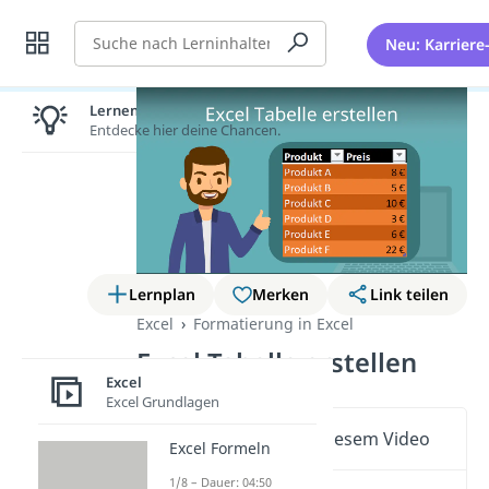
Suche
Neu: Karriere
Lernen lohnt sich!
Entdecke hier deine Chancen.
Lernplan
Merken
Link teilen
Excel
Formatierung in Excel
Excel Tabelle erstellen
Excel
Excel Grundlagen
Wichtige Inhalte in diesem Video
Excel Formeln
1/8 – Dauer: 04:50