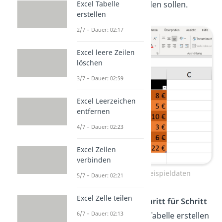
Tabelle dargestellt werden sollen.
Excel Tabelle
erstellen
2/7 – Dauer: 02:17
Excel leere Zeilen
löschen
3/7 – Dauer: 02:59
Excel Leerzeichen
entfernen
4/7 – Dauer: 02:23
Excel Zellen
verbinden
Tabelle erstellen – Beispieldaten
5/7 – Dauer: 02:21
Excel Zelle teilen
Schau dir gleich mal
Schritt für Schritt
6/7 – Dauer: 02:13
an, wie du daraus eine Tabelle erstellen