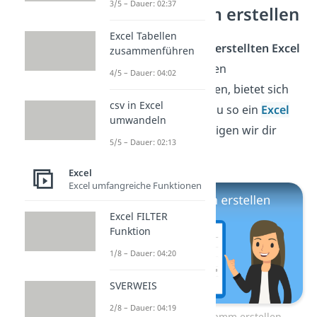
3/5 – Dauer: 02:37
Excel Diagramm erstellen
Excel Tabellen
Um die Daten in deiner
erstellten Excel
zusammenführen
Tabelle
noch ein bisschen
4/5 – Dauer: 04:02
anschaulicher dazustellen, bietet sich
csv in Excel
ein Diagramm an. Wie du so ein
Excel
umwandeln
Diagramm erstellst
, zeigen wir dir
5/5 – Dauer: 02:13
hier!
Excel
Excel umfangreiche Funktionen
Excel FILTER
Funktion
1/8 – Dauer: 04:20
SVERWEIS
2/8 – Dauer: 04:19
Zum Video: Excel Digramm erstellen