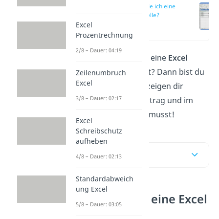
Wie erstelle ich eine
Excel Tabelle?
Excel
(00:14)
Prozentrechnung
2/8 – Dauer: 04:19
Du willst wissen, wie du eine
Excel
Tabelle erstellen
kannst? Dann bist du
Zeilenumbruch
Excel
hier genau richtig! Wir zeigen dir
3/8 – Dauer: 02:17
Schritt für Schritt im Beitrag und im
Video
, was du machen musst!
Excel
Schreibschutz
aufheben
Inhaltsübersicht
4/8 – Dauer: 02:13
Standardabweich
ung Excel
Wie erstelle ich eine Excel
5/8 – Dauer: 03:05
Tabelle?