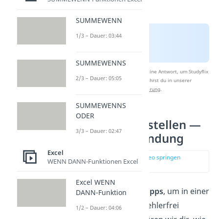
SUMMEWENN
1/3 – Dauer: 03:44
SUMMEWENNS
Nach Beantwortung speichern wir deine Antwort, um Studyflix
2/3 – Dauer: 05:05
zu verbessern. Mehr dazu erfährst du in unserer
Datenschutzerklärung
.
SUMMEWENNS
ODER
Excel Formel erstellen —
3/3 – Dauer: 02:47
Tipps zur Anwendung
Excel
zur Stelle im Video springen
WENN DANN-Funktionen Excel
(03:52)
Excel WENN
Hier findest du einige
Tipps
, um in einer
DANN-Funktion
Excel Tabelle
Formeln
fehlerfrei
1/2 – Dauer: 04:06