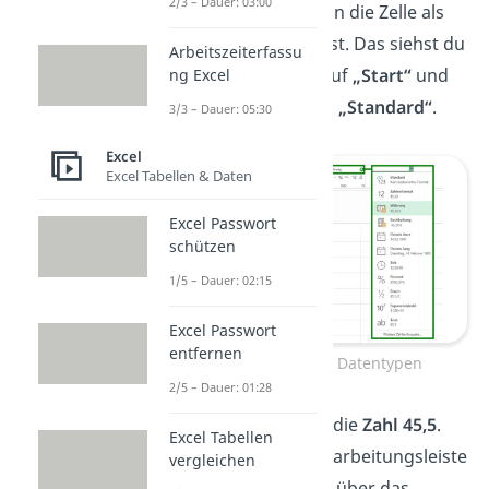
2/3 – Dauer: 03:00
automatisch hinzu, wenn die Zelle als
„Währung“ formatiert ist. Das siehst du
Arbeitszeiterfassu
hier: Klicke oben links auf
„Start“
und
ng Excel
auf den kleinen Pfeil bei
„Standard“
.
3/3 – Dauer: 05:30
Excel
Excel Tabellen & Daten
Excel Passwort
schützen
1/5 – Dauer: 02:15
Excel Passwort
entfernen
Excel Berechnung — Datentypen
2/5 – Dauer: 01:28
Die Zelle B3 enthält nur die
Zahl 45,5
.
Excel Tabellen
Das kannst du in der Bearbeitungsleiste
vergleichen
sehen. Da sie allerdings über das