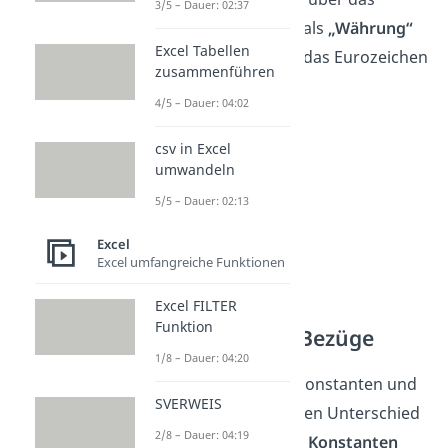
3/5 – Dauer: 02:37
Dropdown-Menü
oben als
„Währung“
Excel Tabellen
formatiert wurde, wird das Eurozeichen
zusammenführen
angezeigt.
4/5 – Dauer: 04:02
csv in Excel
umwandeln
5/5 – Dauer: 02:13
Excel
Excel umfangreiche Funktionen
Excel FILTER
Funktion
Konstanten und Bezüge
1/8 – Dauer: 04:20
In Excel kannst du mit Konstanten und
SVERWEIS
Zellbezügen rechnen. Den Unterschied
2/8 – Dauer: 04:19
siehst du in der Tabelle:
Konstanten