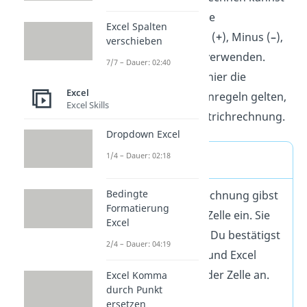
du selbstverständlich die
Excel Spalten
Grundrechenarten
Plus (
+
), Minus (
–
),
verschieben
Mal (
*
) oder Geteilt (
/
) verwenden.
7/7 – Dauer: 02:40
Denk daran, dass auch hier die
Excel
mathematischen Rechenregeln gelten,
Excel Skills
so wie z. B. Punkt- vor Strichrechnung.
Dropdown Excel
1/4 – Dauer: 02:18
Excel rechnen
Bedingte
Für eine schnelle Berechnung gibst
Formatierung
du die Formel in eine Zelle ein. Sie
Excel
muss mit = beginnen. Du bestätigst
2/4 – Dauer: 04:19
mit der Eingabetaste und Excel
zeigt das Ergebnis in der Zelle an.
Excel Komma
durch Punkt
Grundrechenarten
:
ersetzen