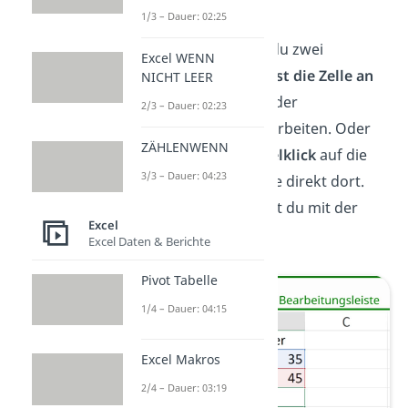
1/3 – Dauer: 02:25
Willst du eine Formel in
Excel
bearbeiten
, hast du zwei
Excel WENN
Möglichkeiten. Du
klickst die Zelle an
NICHT LEER
und kannst sie oben in der
2/3 – Dauer: 02:23
Bearbeitungsleiste
bearbeiten. Oder
ZÄHLENWENN
du machst einen
Doppelklick
auf die
3/3 – Dauer: 04:23
Zelle und bearbeitest sie direkt dort.
Die Änderung bestätigst du mit der
Excel
Eingabetaste.
Excel Daten & Berichte
Pivot Tabelle
1/4 – Dauer: 04:15
Excel Makros
2/4 – Dauer: 03:19