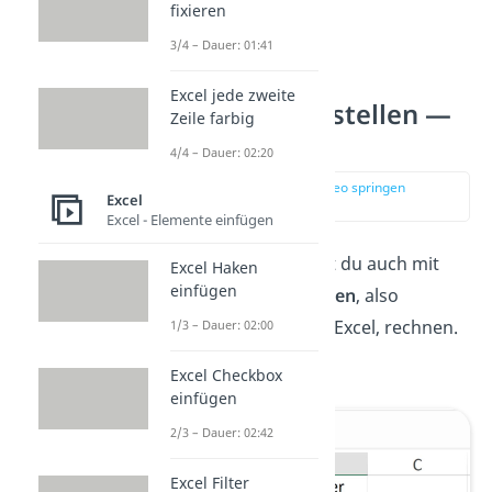
fixieren
3/4 – Dauer: 01:41
Excel jede zweite
Excel Formel erstellen —
Zeile farbig
Aufbau
4/4 – Dauer: 02:20
zur Stelle im Video springen
Excel
(00:51)
Excel - Elemente einfügen
Das Beispiel hier kannst du auch mit
Excel Haken
einfügen
sogenannten
Zellbezügen
, also
Verweisen auf Zellen in Excel, rechnen.
1/3 – Dauer: 02:00
Schau dir das
direkt
an.
Excel Checkbox
einfügen
2/3 – Dauer: 02:42
Excel Filter