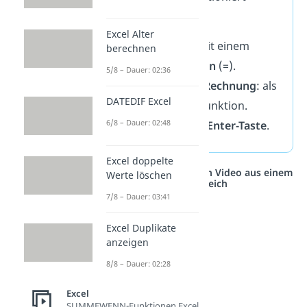
immer gleich
:
Excel Alter
Beginne immer mit einem
berechnen
Gleichheitszeichen
(=).
5/8 – Dauer: 02:36
Danach folgt die
Rechnung
: als
DATEDIF Excel
Formel oder als Funktion.
6/8 – Dauer: 02:48
Bestätige mit der
Enter-Taste
.
Excel doppelte
Studyflix vernetzt: Hier ein Video aus einem
Werte löschen
anderen Bereich
7/8 – Dauer: 03:41
Excel Duplikate
anzeigen
8/8 – Dauer: 02:28
Excel
SUMMEWENN-Funktionen Excel