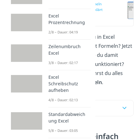
Excel Formeln
einfach erklärt
Excel
(00:14)
Prozentrechnung
2/8 – Dauer: 04:19
Du hast gehört, dass du in Excel
rechnen kannst, z. B. mit Formeln? Jetzt
Zeilenumbruch
Excel
weißt du aber nicht, wie du damit
3/8 – Dauer: 02:17
anfängst oder wie das funktioniert?
Kein Problem, hier erfährst du alles
Excel
Wichtige zu
Excel Formeln
.
Schreibschutz
aufheben
4/8 – Dauer: 02:13
Inhaltsübersicht
Standardabweich
ung Excel
5/8 – Dauer: 03:05
Excel Formeln einfach