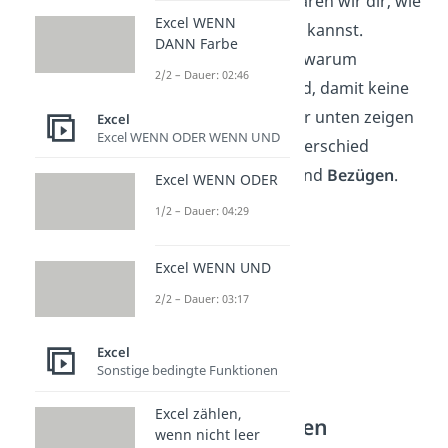
einzugeben. Dabei erklären wir dir, wie
Excel WENN
du
Formeln
bearbeiten
kannst.
DANN Farbe
Außerdem erfährst du, warum
2/2 – Dauer: 02:46
Datentypen
wichtig sind, damit keine
Fehler entstehen. Weiter unten zeigen
Excel
Excel WENN ODER WENN UND
wir am Beispiel den Unterschied
zwischen
Konstanten
und
Bezügen
.
Excel WENN ODER
1/2 – Dauer: 04:29
Excel WENN UND
2/2 – Dauer: 03:17
Excel
Sonstige bedingte Funktionen
Excel zählen,
Formeln bearbeiten
wenn nicht leer