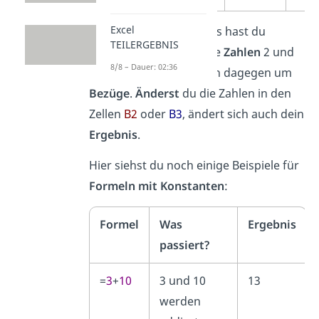
Excel
In den Rechnungen links hast du
TEILERGEBNIS
Konstanten
, nämlich die
Zahlen
2 und
8/8 – Dauer: 02:36
1. Rechts handelt es sich dagegen um
Bezüge
.
Änderst
du die Zahlen in den
Zellen
B2
oder
B3
, ändert sich auch dein
Ergebnis
.
Hier siehst du noch einige Beispiele für
Formeln mit Konstanten
:
Formel
Was
Ergebnis
passiert?
=
3
+
10
3 und 10
13
werden