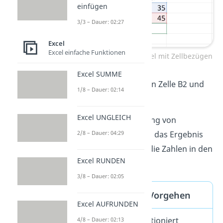
einfügen
3/3 – Dauer: 02:27
Excel
Excel einfache Funktionen
Excel Berechnung — Formel mit Zellbezügen
Excel SUMME
Du addierst die Zahlen in Zelle B2 und
1/8 – Dauer: 02:14
B3. Das Ergebnis ist 80.
Excel UNGLEICH
Tipp:
Bei der Verwendung von
2/8 – Dauer: 04:29
Zellbezügen ändert sich das Ergebnis
automatisch, wenn du die Zahlen in den
Excel RUNDEN
Zellen veränderst.
3/8 – Dauer: 02:05
Rechnen in Excel: Vorgehen
Excel AUFRUNDEN
In Excel rechnen funktioniert
4/8 – Dauer: 02:13