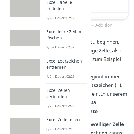
Excel Tabelle
erstellen
2/7 – Dauer: 02:17
Excel Berechnung — Addition
Excel leere Zeilen
löschen
Um eine Rechnung zu beginnen,
3/7 – Dauer: 02:59
klicke in eine
beliebige Zelle
, also
ein Kästchen.
Wähle zum Beispiel
Excel Leerzeichen
entfernen
die Zelle
B4
.
Eine Excel Formel beginnt immer
4/7 – Dauer: 02:23
mit einem
Gleichheitszeichen
(­­=­).
Excel Zellen
Gib die Berechnung ein. In unserem
verbinden
Beispiel ist das
=35+45
.
5/7 – Dauer: 02:21
Drücke die
Enter-Taste
.
Excel Zelle teilen
Jetzt zeigt Excel in der
jeweiligen Zelle
6/7 – Dauer: 02:13
das Ergebnis
an. Zum Rechnen kannst