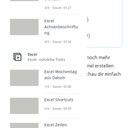
3/4 – Dauer: 01:27
Plusrechnung (+)
Minusrechnung (-)
Excel
Achsenbeschriftu
Malrechnung (*)
ng
Geteiltrechnung (/)
4/4 – Dauer: 03:34
Excel
Du möchtest viel lieber noch mehr
Excel - nützliche Tricks
Beispiele zum Excel Formel erstellen
Excel Wochentag
sehen? Kein Problem, schau dir einfach
aus Datum
unser
Video
an.
1/4 – Dauer: 02:08
Excel Shortcuts
2/4 – Dauer: 03:59
Excel Zeilen