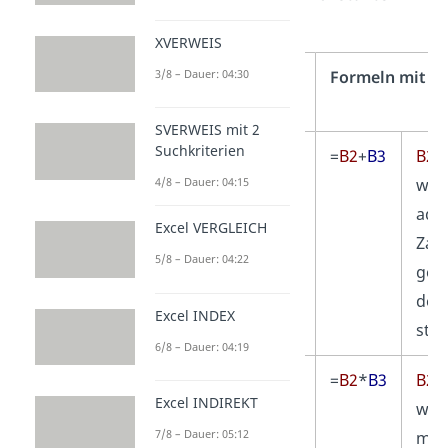
bleiben immer gleich
.
XVERWEIS
3/8 – Dauer: 04:30
Formeln mit
Formeln mit B
Konstanten
SVERWEIS mit 2
Suchkriterien
=
1
+
2
1 und 2
=
B2
+
B3
B2
u
werden
wer
4/8 – Dauer: 04:15
addiert.
addi
Excel VERGLEICH
Zahl
5/8 – Dauer: 04:22
gera
den 
Excel INDEX
steh
6/8 – Dauer: 04:19
=
1
*
2
1 und 2
=
B2
*
B3
B2
u
Excel INDIREKT
werden
wer
7/8 – Dauer: 05:12
multipliziert.
mult