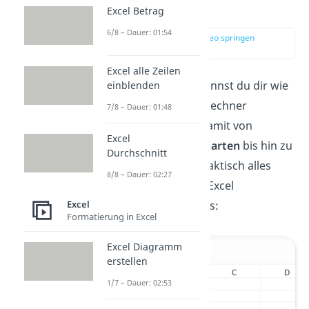
erklärt
Excel Betrag
6/8 – Dauer: 01:54
zur Stelle im Video springen
(00:14)
Excel alle Zeilen
Das Programm Excel kannst du dir wie
einblenden
einen riesigen Taschenrechner
7/8 – Dauer: 01:48
vorstellen. Du kannst damit von
Excel
einfachen
Grundrechenarten
bis hin zu
Durchschnitt
komplexen Formeln
praktisch alles
8/8 – Dauer: 02:27
rechnen. Eine einfache Excel
Berechnung sieht so aus:
Excel
Formatierung in Excel
Excel Diagramm
erstellen
1/7 – Dauer: 02:53