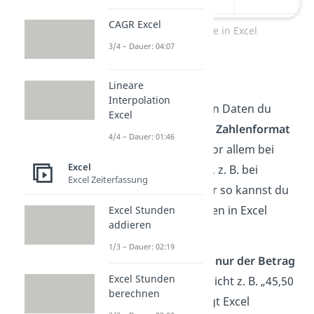
CAGR Excel
Bearbeitungsleiste in Excel
3/4 – Dauer: 04:07
Datentypen
Lineare
Interpolation
Je nachdem, mit welchen Daten du
Excel
arbeitest, kannst du ein
Zahlenformat
4/4 – Dauer: 01:46
einstellen. Wende das vor allem bei
Excel
Zahlen mit Einheiten an, z. B. bei
Excel Zeiterfassung
Geldbeträgen. Denn nur so kannst du
sinnvoll mit Geldbeträgen in Excel
Excel Stunden
addieren
rechnen.
1/3 – Dauer: 02:19
In der Zelle selbst sollte
nur der Betrag
Excel Stunden
(z. B. 45,5) stehen und nicht z. B. „45,50
berechnen
€“. Das
Eurozeichen
fügt Excel