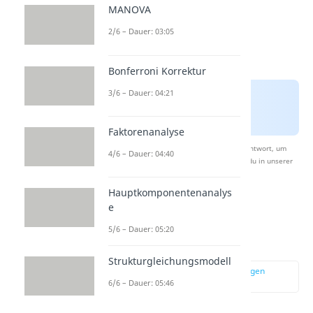
MANOVA
2/6 – Dauer: 03:05
Bonferroni Korrektur
3/6 – Dauer: 04:21
Faktorenanalyse
Nach Beantwortung speichern wir deine Antwort, um
4/6 – Dauer: 04:40
Studyflix zu verbessern. Mehr dazu erfährst du in unserer
Datenschutzerklärung
.
Hauptkomponentenanalys
e
Cronbachs Alpha
5/6 – Dauer: 05:20
Reliabilität
Strukturgleichungsmodell
zur Stelle im Video springen
(04:34)
6/6 – Dauer: 05:46