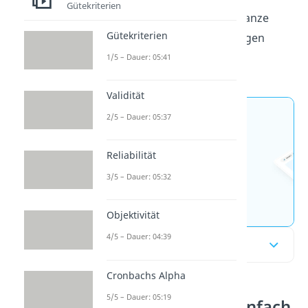
Gütekriterien
Im
Video
kannst du dir das Ganze
Gütekriterien
visuell anschaulich näherbringen
lassen!
1/5 – Dauer: 05:41
Validität
2/5 – Dauer: 05:37
Jetzt neu: Teste dein
Wissen mit unseren
Reliabilität
kostenlosen Aufgaben 🚀
3/5 – Dauer: 05:32
Aufgaben entdecken
Objektivität
4/5 – Dauer: 04:39
Inhaltsübersicht
Cronbachs Alpha
5/5 – Dauer: 05:19
Cronbachs Alpha einfach