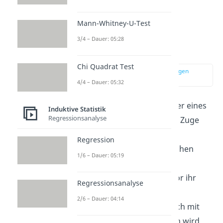
Mann-Whitney-U-Test
Cronbachs Alpha
3/4 – Dauer: 05:28
Beispiel
Chi Quadrat Test
zur Stelle im Video springen
(00:24)
4/4 – Dauer: 05:32
Stell dir vor, du bist Mitarbeiter eines
Induktive Statistik
Regressionsanalyse
Marktforschungsinstituts. Im Zuge
einer aufwendigen Studie zur
Regression
Musikaffinität unter Jugendlichen
1/6 – Dauer: 05:19
willst du eine umfangreiche
Befragung durchführen. Bevor ihr
Regressionsanalyse
jedoch in die eigentliche
2/6 – Dauer: 04:14
Untersuchung startet, die auch mit
hohen Kosten verbunden sein wird,