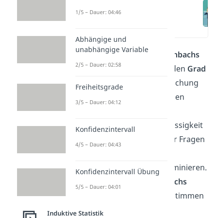
Cronbachs Alpha
einfach erklärt
1/5 – Dauer: 04:46
(00:16)
Abhängige und
unabhängige Variable
Dieser Beitrag behandelt
Cronbachs
2/5 – Dauer: 02:58
Alpha
als ein Verfahren, das den
Grad
der Reliabilität
einer Untersuchung
Freiheitsgrade
bestimmen kann. Beim Erstellen
3/5 – Dauer: 04:12
deines Fragebogens hilft dir
Cronbachs Alpha, die Zuverlässigkeit
Konfidenzintervall
und interne Konsistenz deiner Fragen
4/5 – Dauer: 04:43
sicherzustellen und mögliche
Ausreißer ganz einfach zu eliminieren.
Konfidenzintervall Übung
Wir zeigen dir, wie du
Cronbachs
5/5 – Dauer: 04:01
Alpha interpretieren
und bestimmen
kannst.
Induktive Statistik