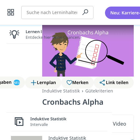
Suche
Neu: Karriere
Lernen lohnt sich!
Entdecke hier deine Chancen.
gaben
Lernplan
Merken
Link teilen
NEU
Induktive Statistik
Gütekriterien
Cronbachs Alpha
Induktive Statistik
Wichtige Inhalte in diesem Video
Intervalle
Induktive Statistik