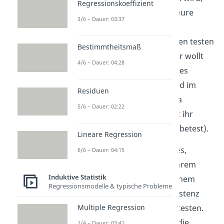
Regressionskoeffizient
müsst ihr sichergehen, dass eure
3/6 – Dauer: 03:37
Fragen auch zuverlässig die
Musikaktivität von Jugendlichen testen
Bestimmtheitsmaß
und somit
reliabel
sind. Daher wollt
4/6 – Dauer: 04:28
ihr die interne Konsistenz eures
Fragebogens sicherstellen und im
Residuen
Zuge dessen Cronbachs Alpha
5/6 – Dauer: 02:22
bestimmen. Dafür organisiert ihr
zunächst einen Pretest (= Probetest).
Lineare Regression
Die Aufgabe des Pretests ist es,
6/6 – Dauer: 04:15
bestimmte Frageblöcke vor ihrem
Induktive Statistik
Einsatz im Fragebogen in kleinem
Regressionsmodelle & typische Probleme
Umfang auf die interne Konsistenz
Multiple Regression
und somit ihre Reliabilität zu testen.
Dadurch können Fragen, die die
1/4 – Dauer: 03:41