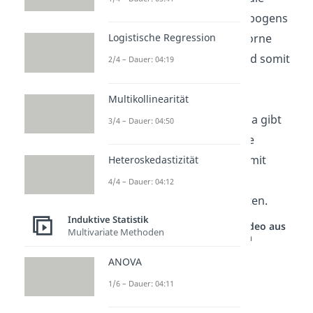
interne Konsistenz des Fragebogens
verschlechtern, bereits von vorne
Logistische Regression
herein aussortiert werden und somit
2/4 – Dauer: 04:19
die Reliabilität der gesamten
Untersuchung nicht negativ
Multikollinearität
beeinflussen. Cronbachs Alpha gibt
3/4 – Dauer: 04:50
dabei den Wert für die interne
Konsistenz an und hilft dir somit
Heteroskedastizität
dabei, die Reliabilität einer
4/4 – Dauer: 04:12
Untersuchung zu gewährleisten.
Induktive Statistik
Studyflix vernetzt: Hier ein Video aus
Multivariate Methoden
einem anderen Bereich
ANOVA
1/6 – Dauer: 04:11