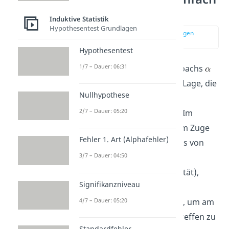
erklärt
Induktive Statistik
Hypothesentest Grundlagen
zur Stelle im Video springen
(00:16)
Hypothesentest
1/7 – Dauer: 06:31
Cronbachs Alpha (auch Cronbachs
oder einfach nur
) ist in der Lage, die
Nullhypothese
interne Konsistenz einer
2/7 – Dauer: 05:20
Untersuchung zu beurteilen. Im
Allgemeinen betrachtest du im Zuge
Fehler 1. Art (Alphafehler)
dieser Methode das Verhältnis von
3/7 – Dauer: 04:50
wahren Testwerten
(also der
Grundgesamtheit in der Realität),
Signifikanzniveau
beobachteten Werten
(der
4/7 – Dauer: 05:20
Stichprobe) und
Messfehlern
, um am
Ende eine Aussage darüber treffen zu
Standardfehler