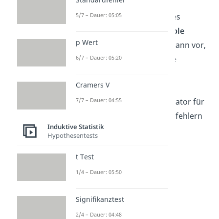
können, ob es sich bei einer
5/7 – Dauer: 05:05
Untersuchung um ein reliables
Testverfahren handelt.
Reliable
p Wert
Testverfahren
liegen genau dann vor,
6/7 – Dauer: 05:20
wenn der wahre Wert und die
beobachteten Testwerte eine
Cramers V
besonders hohe Korrelation
7/7 – Dauer: 04:55
aufweisen, da das einen Indikator für
einen geringen Grad an Messfehlern
Induktive Statistik
darstellt.
Hypothesentests
t Test
1/4 – Dauer: 05:50
Signifikanztest
2/4 – Dauer: 04:48