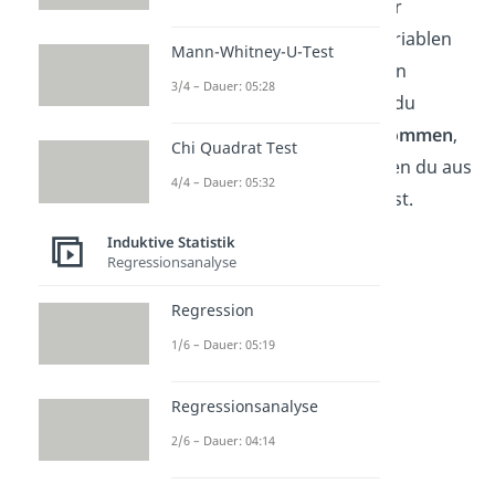
darüber, wie viele und was für
Faktoren du hinter deinen Variablen
Mann-Whitney-U-Test
erwartest. Bei der explorativen
3/4 – Dauer: 05:28
Faktorenanalyse betrachtest du
hingegen ganz
unvoreingenommen
,
Chi Quadrat Test
welche gemeinsamen Faktoren du aus
4/4 – Dauer: 05:32
deinen Variablen bilden kannst.
Induktive Statistik
Regressionsanalyse
Regression
1/6 – Dauer: 05:19
Regressionsanalyse
2/6 – Dauer: 04:14
Faktorenanalyse: