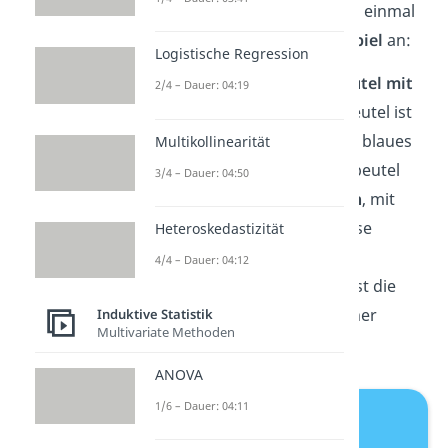
Sehen wir uns das Ganze also einmal
an einem
vereinfachten Beispiel
an:
Logistische Regression
Stell dir vor, du hast
zehn Beutel mit
2/4 – Dauer: 04:19
buntem Konfetti.
In jedem Beutel ist
sowohl rotes, gelbes als auch blaues
Multikollinearität
Konfetti. Diese zehn Konfettibeutel
3/4 – Dauer: 04:50
bilden die
Ausgangsvariablen
, mit
denen du eine Faktorenanalyse
Heteroskedastizität
durchführen möchtest. Das
4/4 – Dauer: 04:12
verschiedenfarbige Konfetti ist die
Information
, die jeweils in einer
Induktive Statistik
Multivariate Methoden
Variablen enthalten ist.
ANOVA
1/6 – Dauer: 04:11