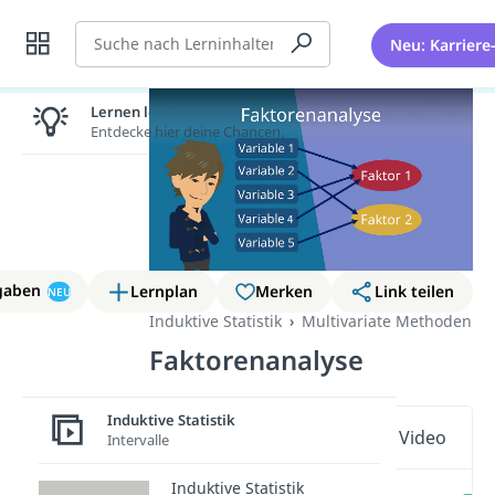
Suche
Neu: Karriere
Lernen lohnt sich!
Entdecke hier deine Chancen.
gaben
Lernplan
Merken
Link teilen
NEU
Induktive Statistik
Multivariate Methoden
Faktorenanalyse
Induktive Statistik
Wichtige Inhalte in diesem Video
Intervalle
Induktive Statistik