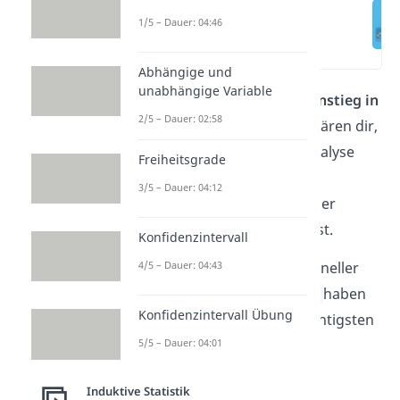
Faktorenanalyse
einfach erklärt
1/5 – Dauer: 04:46
(00:12)
Abhängige und
unabhängige Variable
Dieser Artikel hilft dir beim
Einstieg in
2/5 – Dauer: 02:58
die Faktorenanalyse
. Wir erklären dir,
worum es bei der Faktorenanalyse
Freiheitsgrade
überhaupt geht, wie du sie
3/5 – Dauer: 04:12
durchführst und was du bei der
Interpretation beachten musst.
Konfidenzintervall
Du willst das Thema noch schneller
4/5 – Dauer: 04:43
verstehen? In unserem
Video
haben
Konfidenzintervall Übung
wir die Antworten auf die wichtigsten
Fragen kompakt für dich
5/5 – Dauer: 04:01
zusammengefasst.
Induktive Statistik