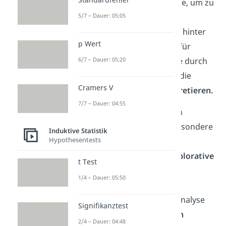
nutzt man die Faktorenanalyse, um zu
5/7 – Dauer: 05:05
untersuchen, welche
Gemeinsamkeiten überhaupt hinter
p Wert
deinen Variablen stecken. Dafür
6/7 – Dauer: 05:20
führst du die Faktorenanalyse durch
und versuchst anschließend, die
Cramers V
Faktoren
inhaltlich zu interpretieren.
7/7 – Dauer: 04:55
Die Faktorenanalyse gibt es in
verschiedenen Formen. Insbesondere
Induktive Statistik
Hypothesentests
unterscheidet man die
konfirmatorische
und die
explorative
t Test
(oder
exploratorische)
1/4 – Dauer: 05:50
Faktorenanalyse.
Bei der
konfirmatorischen Faktorenanalyse
Signifikanztest
hast du
konkrete Hypothesen
2/4 – Dauer: 04:48