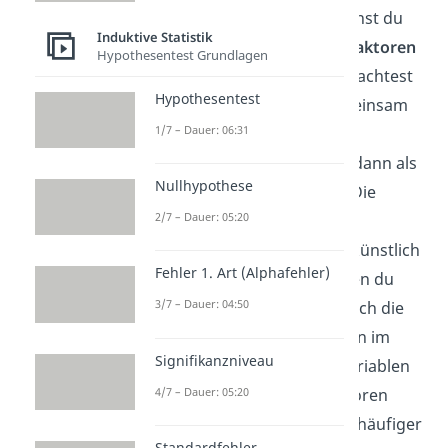
Mit der
Faktorenanalyse
kannst du
Induktive Statistik
viele Variablen
zu
wenigen Faktoren
Hypothesentest Grundlagen
zusammenfassen. Dafür betrachtest
Hypothesentest
du, was deine Variablen gemeinsam
1/7 – Dauer: 06:31
haben. Jede „
Art“ der
Gemeinsamkeiten
stellst du dann als
Nullhypothese
einen separaten
Faktor
dar. Die
2/7 – Dauer: 05:20
gefundenen Faktoren sind
anschließend selbst wieder (künstlich
Fehler 1. Art (Alphafehler)
erzeugte) Variablen, mit denen du
3/7 – Dauer: 04:50
weiter rechnen könntest. Durch die
geringere Anzahl der Faktoren im
Signifikanzniveau
Vergleich zu den Ausgangsvariablen
4/7 – Dauer: 05:20
ist das Rechnen mit den Faktoren
jedoch
übersichtlicher.
Noch häufiger
Standardfehler