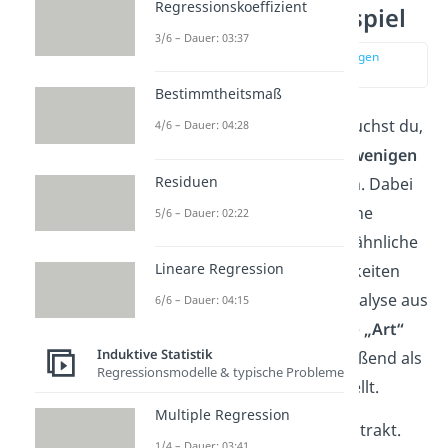
Regressionskoeffizient
Grundidee und Beispiel
3/6 – Dauer: 03:37
zur Stelle im Video springen
(01:25)
Bestimmtheitsmaß
Bei der Faktorenanalyse versuchst du,
4/6 – Dauer: 04:28
viele Ausgangsvariablen zu wenigen
Residuen
Faktoren
zusammenzufassen. Dabei
gehst du davon aus, dass deine
5/6 – Dauer: 02:22
Ausgangsvariablen teilweise ähnliche
Lineare Regression
Dinge messen. Diese Ähnlichkeiten
filterst du mit der Faktorenanalyse aus
6/6 – Dauer: 04:15
deinen Variablen heraus. Jede
„Art“
Induktive Statistik
der Ähnlichkeit
wird anschließend als
Regressionsmodelle & typische Probleme
ein separater Faktor dargestellt.
Multiple Regression
Das klingt alles noch sehr abstrakt.
1/4 – Dauer: 03:41