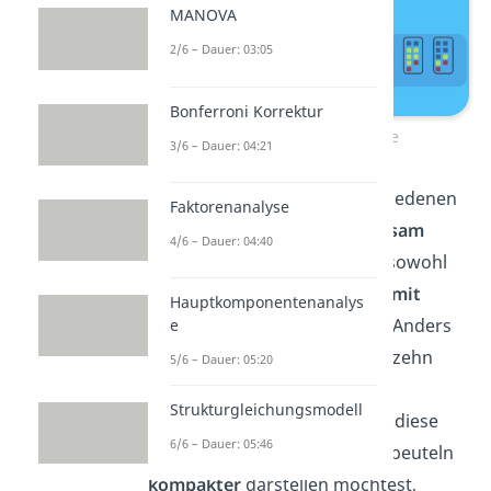
MANOVA
2/6 – Dauer: 03:05
Bonferroni Korrektur
Beispiel Faktorenanalyse
3/6 – Dauer: 04:21
Nun ist es so, dass die verschiedenen
Faktorenanalyse
Konfettibeutel etwas
gemeinsam
4/6 – Dauer: 04:40
haben, nämlich, dass sie alle sowohl
mit
rotem, gelbem und auch mit
Hauptkomponentenanalys
blauem Konfetti
befüllt sind. Anders
e
ausgedrückt enthalten deine zehn
5/6 – Dauer: 05:20
Variablen also alle ähnliche
Strukturgleichungsmodell
Informationen. Wenn du nun diese
6/6 – Dauer: 05:46
Information aus den Konfettibeuteln
kompakter
darstellen möchtest,