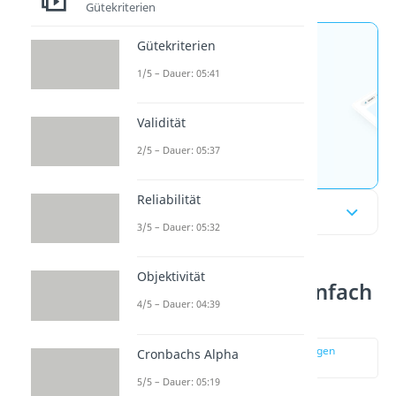
Gütekriterien
Gütekriterien
Jetzt neu: Teste dein
1/5 – Dauer: 05:41
Wissen mit unseren
kostenlosen Aufgaben 🚀
Validität
2/5 – Dauer: 05:37
Aufgaben entdecken
Reliabilität
Inhaltsübersicht
3/5 – Dauer: 05:32
Objektivität
Faktorenanalyse einfach
4/5 – Dauer: 04:39
erklärt
zur Stelle im Video springen
Cronbachs Alpha
(00:12)
5/5 – Dauer: 05:19