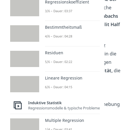
Regressionskoeffizient
Reliabilität
, wobei es spezifische
3/6 – Dauer: 03:37
Herangehensweisen wie
Cronbachs
Alpha Reliabilität
oder die
Split Half
Bestimmtheitsmaß
Reliabilität
gibt.
4/6 – Dauer: 04:28
Zuletzt ist noch die Äquivalenz
Residuen
anzuführen, die ganz allgemein die
Gleichwertigkeit von Messungen
5/6 – Dauer: 02:22
meint. Die
Interrater Reliabilität,
die
Lineare Regression
die Gleichwertigkeit in der
Auswertung sicherstellt und
6/6 – Dauer: 04:15
der
Paralleltest
, der
Induktive Statistik
für Gleichwertigkeit in der Erhebung
Regressionsmodelle & typische Probleme
sorgt, sind hier bekannte
Multiple Regression
Reliabilitätstypen.
1/4 – Dauer: 03:41