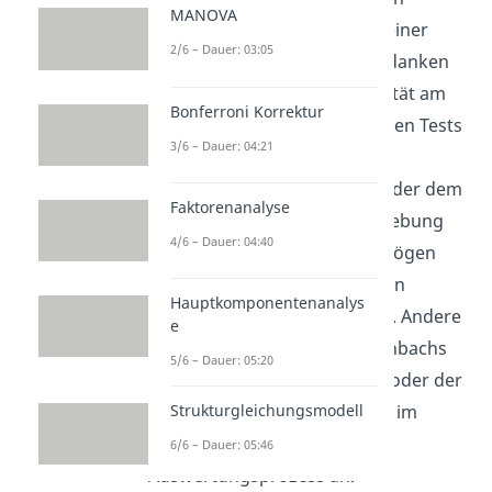
MANOVA
während der Durchführung einer
2/6 – Dauer: 03:05
Ergebung muss man sich Gedanken
machen, wie man die Reliabilität am
Bonferroni Korrektur
besten sichern will, da bei vielen Tests
3/6 – Dauer: 04:21
wie zum Beispiel der
Testhalbierungsreliabilität
oder dem
Faktorenanalyse
Paralleltest bereits in der Erhebung
4/6 – Dauer: 04:40
eingegriffen wird und Fragebögen
gezielt auf die Feststellung von
Hauptkomponentenanalys
Reliabilität konzipiert werden. Andere
e
Tests, wie beispielsweise Cronbachs
5/6 – Dauer: 05:20
Alpha zur Konsistenzanalyse oder der
Strukturgleichungsmodell
Interrater Reliabilität, setzten im
Gegensatz dazu erst im
6/6 – Dauer: 05:46
Auswertungsprozess an.