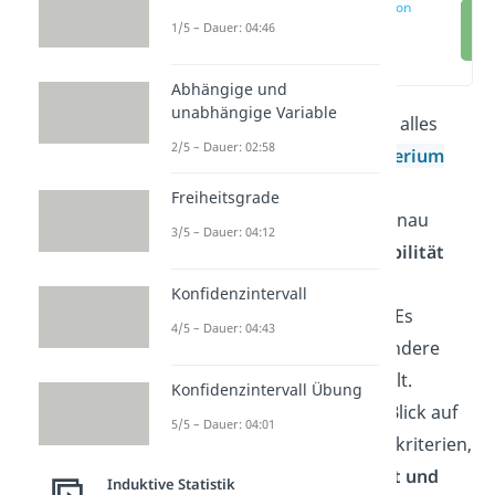
Reliabilität Definition
1/5 – Dauer: 04:46
(00:11)
Abhängige und
unabhängige Variable
In diesem Beitrag erfährst du alles
2/5 – Dauer: 02:58
über
Reliabilität
als
Gütekriterium
statistischer
Freiheitsgrade
Berechnungen. Besonders genau
3/5 – Dauer: 04:12
lernst du die
Interrater Reliabilität
als zentralen Test der
Konfidenzintervall
Reliabilitätsanalyse
kennen. Es
4/5 – Dauer: 04:43
werden dir aber auch noch andere
Tests für Reliabilität vorgestellt.
Konfidenzintervall Übung
Außerdem werfen wir einen Blick auf
5/5 – Dauer: 04:01
die Verflechtungen aller Gütekriterien,
also
Objektivität
, Reliabilität und
Induktive Statistik