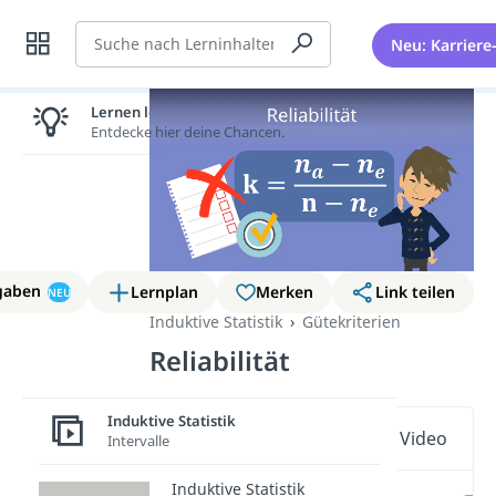
Suche
Neu: Karriere
Lernen lohnt sich!
Entdecke hier deine Chancen.
gaben
Lernplan
Merken
Link teilen
NEU
Induktive Statistik
Gütekriterien
Reliabilität
Induktive Statistik
Wichtige Inhalte in diesem Video
Intervalle
Induktive Statistik