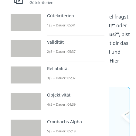
Gütekriterien
Validität
.
Gütekriterien
Wenn du dich also zum Beispiel fragst
„Was ist eine gute Reliabilität?“
oder
1/5 – Dauer: 05:41
„Was sagt Cronbachs Alpha aus?“
, bist
Validität
du hier genau richtig. Du willst dir das
Ganze außerdem lieber in Bild und
2/5 – Dauer: 05:37
Ton erklären lassen? Perfekt! Hier
Reliabilität
geht’s zum
Video
!
3/5 – Dauer: 05:32
Objektivität
Jetzt neu: Teste dein
4/5 – Dauer: 04:39
Wissen mit unseren
kostenlosen Aufgaben 🚀
Cronbachs Alpha
5/5 – Dauer: 05:19
Aufgaben entdecken