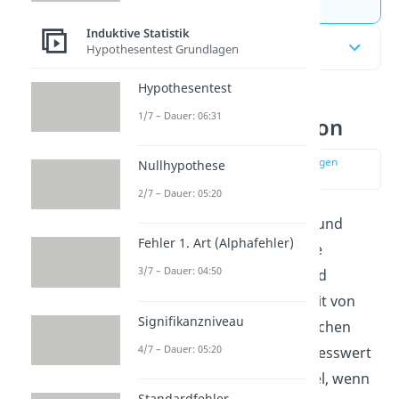
Induktive Statistik
Inhaltsübersicht
Hypothesentest Grundlagen
Hypothesentest
1/7 – Dauer: 06:31
Reliabilität Definition
zur Stelle im Video springen
Nullhypothese
(00:11)
2/7 – Dauer: 05:20
Reliabilität als Gütekriterium und
Fehler 1. Art (Alphafehler)
verschiedene untergeordnete
3/7 – Dauer: 04:50
Testverfahren überprüfen und
analysieren die Zuverlässigkeit von
Signifikanzniveau
Messungen bei einer statistischen
4/7 – Dauer: 05:20
Erhebung. Ein statistischer Messwert
ist per Definition dann reliabel, wenn
Standardfehler