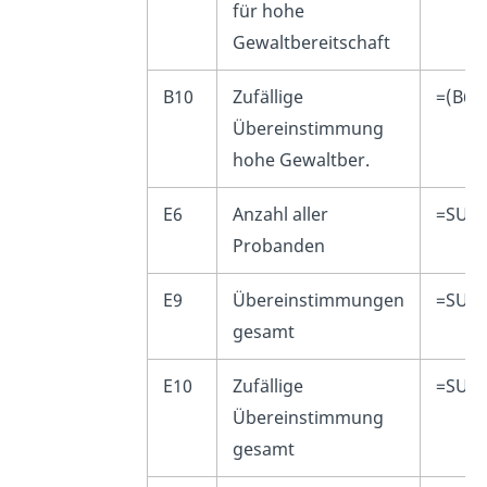
für hohe
Gewaltbereitschaft
B10
Zufällige
=(B6/
Übereinstimmung
hohe Gewaltber.
E6
Anzahl aller
=SUMM
Probanden
E9
Übereinstimmungen
=SUM
gesamt
E10
Zufällige
=SUM
Übereinstimmung
gesamt