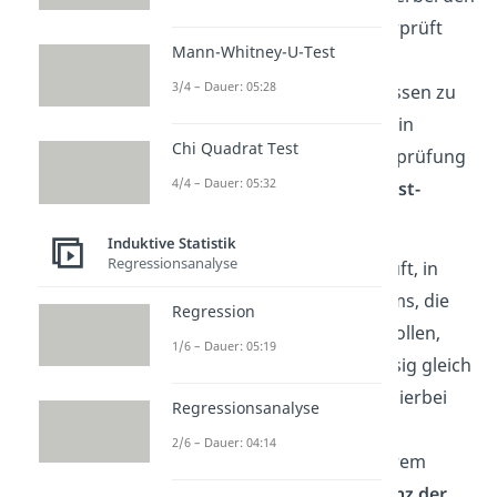
zeitlichen Aspekt ab und überprüft
Mann-Whitney-U-Test
damit also die Konstanz bzw.
3/4 – Dauer: 05:28
Ähnlichkeit von Messergebnissen zu
verschiedenen Zeitpunkten. Ein
Chi Quadrat Test
gängiges Verfahren zur Überprüfung
4/4 – Dauer: 05:32
von Stabilität ist die
T
est-Retest-
Methode.
Induktive Statistik
Regressionsanalyse
Konsistenz hingegen überprüft, in
welchem Umfang Fragen-Items, die
Regression
dasselbe Merkmal erfassen sollen,
1/6 – Dauer: 05:19
dieses auch wirklich zuverlässig gleich
erfassen. Testverfahren, die hierbei
Regressionsanalyse
weiterhelfen, bietet
2/6 – Dauer: 04:14
die
Konsistenzanalyse
mit ihrem
Fokus au die
innere Konsistenz der