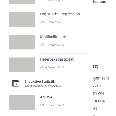
Studyflix vernetzt: Hier ein Video aus
einem anderen Bereich
Logistische Regression
2/4 – Dauer: 04:19
Multikollinearität
3/4 – Dauer: 04:50
Heteroskedastizität
Reliabilität Anwendung
4/4 – Dauer: 04:12
Bei empirischen Untersuchungen teilt
Induktive Statistik
sich die Anwendung von Tests zur
Multivariate Methoden
Überprüfung von Gütekriterien wie
ANOVA
Reliabilität in zwei Hälften: während
1/6 – Dauer: 04:11
der Erhebung und während des
Auswertungsprozesses. Schon