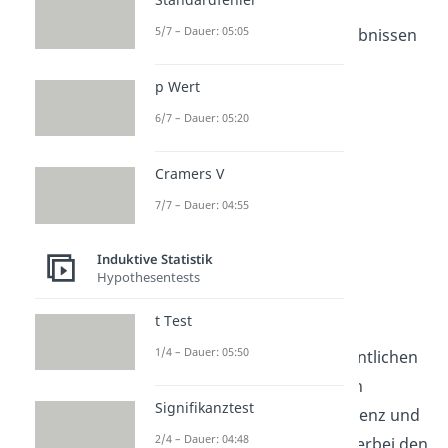
die Messgenauigkeit von
5/7 – Dauer: 05:05
Messinstrumenten oder Ergebnissen
besonders hoch ist.
p Wert
6/7 – Dauer: 05:20
Cramers V
7/7 – Dauer: 04:55
Induktive Statistik
Hypothesentests
Reliabilitätstypen
t Test
1/4 – Dauer: 05:50
Reliabilität setzt sich im Wesentlichen
aus drei zentralen Merkmalen
Signifikanztest
zusammen: Stabilität, Konsistenz und
2/4 – Dauer: 04:48
Äquivalenz. Stabilität deckt hierbei den