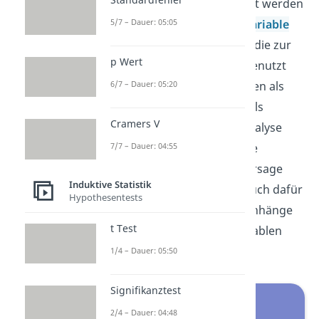
Die Variable, die vorhergesagt werden
5/7 – Dauer: 05:05
soll, nennt man
abhängige Variable
oder
Kriterium
. Die Variable, die zur
p Wert
Vorhersage des Kriteriums genutzt
6/7 – Dauer: 05:20
wird, bezeichnet man hingegen als
unabhängige Variable
oder als
Cramers V
Prädiktor
. Die Regressionsanalyse
7/7 – Dauer: 04:55
wird für verschiedene Zwecke
verwendet. Neben der Vorhersage
Induktive Statistik
von neuen Werten wird sie auch dafür
Hypothesentests
eingesetzt, um die Zusammenhänge
t Test
zwischen verschiedenen Variablen
näher zu untersuchen.
1/4 – Dauer: 05:50
Signifikanztest
2/4 – Dauer: 04:48