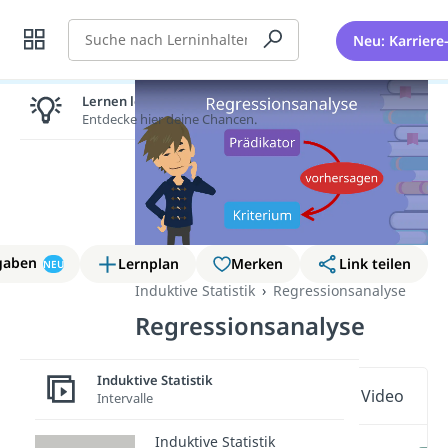
Suche
Neu: Karriere
Lernen lohnt sich!
Entdecke hier deine Chancen.
gaben
Lernplan
Merken
Link teilen
NEU
Induktive Statistik
Regressionsanalyse
Regressionsanalyse
Induktive Statistik
Wichtige Inhalte in diesem Video
Intervalle
Induktive Statistik