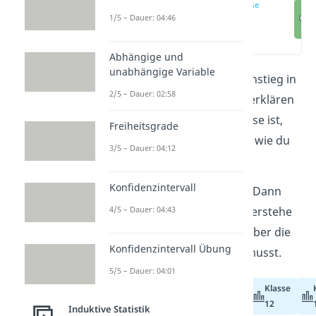
Regressionsanalyse
einfach erklärt
1/5 – Dauer: 04:46
(00:13)
Abhängige und
unabhängige Variable
Dieser Artikel hilft dir beim Einstieg in
2/5 – Dauer: 02:58
die
Regressionsanalyse
. Wir erklären
dir, was die Regressionsanalyse ist,
Freiheitsgrade
wofür du sie verwendest und wie du
3/5 – Dauer: 04:12
sie richtig interpretierst.
Konfidenzintervall
Du lernst lieber audiovisuell? Dann
sieh dir unser
Video
an und verstehe
4/5 – Dauer: 04:43
dort noch schneller, was du über die
Konfidenzintervall Übung
Regressionsanalyse
wissen musst.
5/5 – Dauer: 04:01
Klasse
Klasse
Abiturvorbereitung
11
12
Induktive Statistik