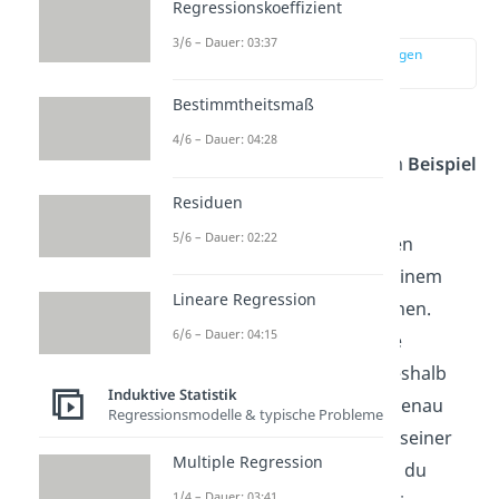
Beispiel
Regressionskoeffizient
3/6 – Dauer: 03:37
zur Stelle im Video springen
(00:57)
Bestimmtheitsmaß
Am einfachsten lässt sich die
4/6 – Dauer: 04:28
Regressionsanalyse
an einem
Beispiel
erklären:
Residuen
5/6 – Dauer: 02:22
Stell dir vor, du möchtest einen
Freund zum Geburtstag mit einem
Lineare Regression
neuen Paar Schuhe überraschen.
6/6 – Dauer: 04:15
Leider kennst du jedoch seine
Schuhgröße
nicht und bist deshalb
Induktive Statistik
unsicher, welche Schuhe du genau
Regressionsmodelle & typische Probleme
kaufen sollst. Ihn direkt nach seiner
Multiple Regression
Schuhgröße fragen möchtest du
1/4 – Dauer: 03:41