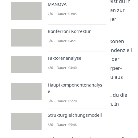
Umfrage durch. Dabei sammelst du in
MANOVA
einer Tabelle alle Informationen zur
2/6 – Dauer: 03:05
Körper- und Schuhgröße
deiner
Bekannten.
Bonferroni Korrektur
Und tatsächlich: Größere Personen
3/6 – Dauer: 04:21
haben in deiner Stichprobe tendenziell
Faktorenanalyse
auch größere Füße. Wie stark der
Zusammenhang
zwischen Körper-
4/6 – Dauer: 04:40
und Schuhgröße ist, kannst du aus
Hauptkomponentenanalys
den Daten in deiner Tabelle
e
berechnen. Dafür verwendest du die
5/6 – Dauer: 05:20
Produkt-Moment-Korrelation
. In
deiner Stichprobe beträgt die
Strukturgleichungsmodell
Korrelation
.
6/6 – Dauer: 05:46