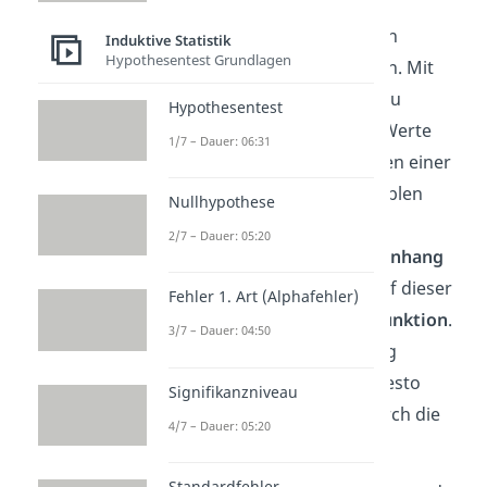
Die
Regressionsanalyse
ist ein
Induktive Statistik
Hypothesentest Grundlagen
statistisches Analyseverfahren. Mit
Hilfe der Regression kannst du
Hypothesentest
untersuchen, wie gut du die Werte
1/7 – Dauer: 06:31
einer Variablen mit den Werten einer
oder mehrerer anderer Variablen
Nullhypothese
vorhersagen
kannst. Dafür
2/7 – Dauer: 05:20
betrachtest du den
Zusammenhang
der Variablen und erstellst auf dieser
Fehler 1. Art (Alphafehler)
Grundlage eine
Vorhersagefunktion
.
3/7 – Dauer: 04:50
Je stärker der Zusammenhang
zwischen den Variablen ist, desto
Signifikanzniveau
besser kannst du die eine durch die
4/7 – Dauer: 05:20
andere vorhersagen.
Standardfehler