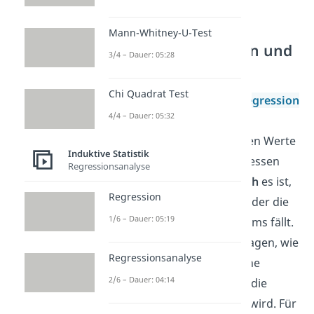
Mann-Whitney-U-Test
Logistische Regression und
3/4 – Dauer: 05:28
Wahrscheinlichkeiten
Chi Quadrat Test
Im Gegensatz zur
linearen Regression
4/4 – Dauer: 05:32
sagst du bei der logistischen
Regression nicht die konkreten Werte
Induktive Statistik
des Kriteriums vorher. Stattdessen
Regressionsanalyse
schätzt du, wie
wahrscheinlich
es ist,
Regression
dass eine Person in die eine oder die
1/6 – Dauer: 05:19
andere Kategorie des Kriteriums fällt.
So könntest du etwa vorhersagen, wie
Regressionsanalyse
wahrscheinlich es ist, dass eine
2/6 – Dauer: 04:14
Person mit einem IQ von 112 die
Aufnahmeprüfung bestehen wird. Für