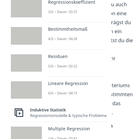
Regressionskoeffizient
die Vorhersage verwendest du auch
3/6 – Dauer: 03:37
bei der logistischen Regression eine
Regressionsgleichung
. Überträgst du
Bestimmtheitsmaß
diese Regressionsgleichung in ein
4/6 – Dauer: 04:28
Koordinatensystem
, so erhältst du die
charakteristische Kurve der
Residuen
logistischen Regression
. An ihr
5/6 – Dauer: 02:22
kannst du abschätzen, wie
wahrscheinlich eine
Lineare Regression
Merkmalsausprägung des Kriteriums
6/6 – Dauer: 04:15
für eine Person mit einem bestimmten
Prädiktorwert ist und wie gut das
Induktive Statistik
Modell zu deinen Daten passt.
Regressionsmodelle & typische Probleme
Die
Funktion der logistischen
Multiple Regression
Regression
sieht so aus:
1/4 – Dauer: 03:41