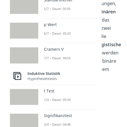
Regression nur zwei Ausprägungen,
5/7 – Dauer: 05:05
dann spricht man von einer
binären
logistischen Regression
. Hat das
p Wert
Kriterium hingegen mehr als zwei
6/7 – Dauer: 05:20
Kategorien, bezeichnet man die
Methode als
multinomiale logistische
Cramers V
Regression
. In diesem Artikel werden
7/7 – Dauer: 04:55
wir uns hauptsächlich auf die binäre
logistische Regression mit einem
Induktive Statistik
Prädiktor beschränken.
Hypothesentests
t Test
1/4 – Dauer: 05:50
Signifikanztest
2/4 – Dauer: 04:48