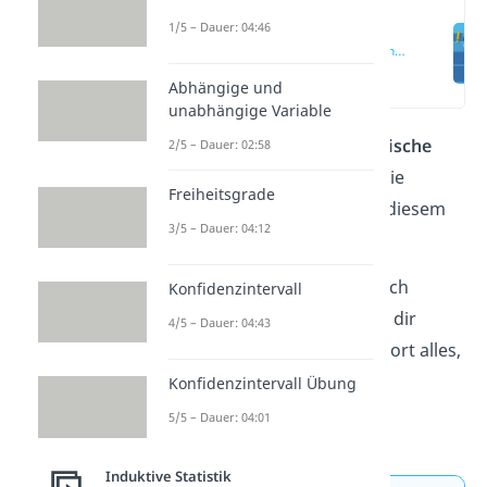
1/5 – Dauer: 04:46
Logistische
Regression einfach
erklärt
(00:12)
Abhängige und
unabhängige Variable
Du fragst dich, was die
logistische
2/5 – Dauer: 02:58
Regression
ist und wann du sie
Freiheitsgrade
verwendest? Dann bist du in diesem
3/5 – Dauer: 04:12
Beitrag genau richtig.
Möchtest du deine Fragen noch
Konfidenzintervall
schneller klären? Dann schau dir
4/5 – Dauer: 04:43
unser
Video
an und erfahre dort alles,
was du über die
logistische
Konfidenzintervall Übung
Regression
wissen musst.
5/5 – Dauer: 04:01
Induktive Statistik