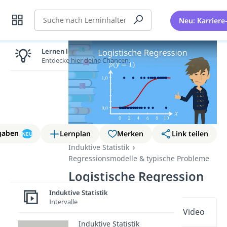
Suche
Neu: Karriere
Lernen lohnt sich!
Entdecke hier deine Chancen.
gaben
Lernplan
Merken
Link teilen
NEU
Induktive Statistik
Regressionsmodelle & typische Probleme
Logistische Regression
Induktive Statistik
Intervalle
Wichtige Inhalte in diesem Video
Induktive Statistik