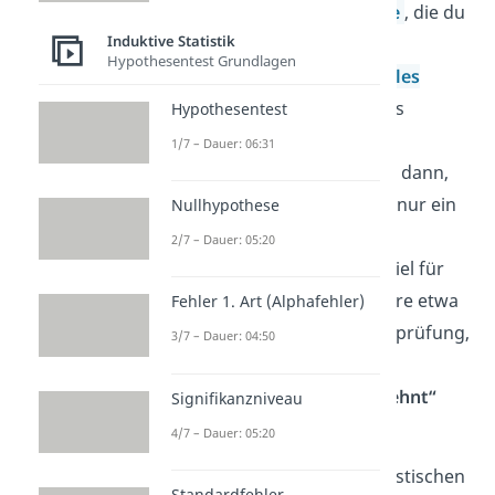
Form der
Regressionsanalyse
, die du
Induktive Statistik
verwendest, um ein
Hypothesentest Grundlagen
nominalskaliertes, kategoriales
Kriterium
vorherzusagen. Das
Hypothesentest
bedeutet, du verwendest die
1/7 – Dauer: 06:31
logistische Regression immer dann,
wenn die abhängige Variable nur ein
Nullhypothese
paar
wenige, gleichrangige
2/7 – Dauer: 05:20
Ausprägungen
hat. Ein Beispiel für
ein kategoriales Kriterium wäre etwa
Fehler 1. Art (Alphafehler)
der Ausgang einer Aufnahmeprüfung,
3/7 – Dauer: 04:50
bei der man nur entweder
„angenommen“
oder
„abgelehnt“
Signifikanzniveau
werden kann.
4/7 – Dauer: 05:20
Hat das Kriterium bei der logistischen
Standardfehler