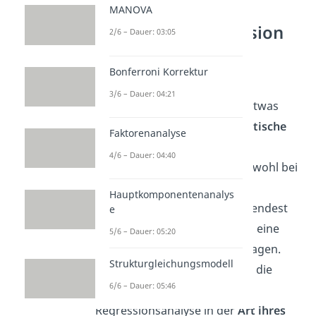
MANOVA
Logistische Regression
2/6 – Dauer: 03:05
versus Lineare
Regression
Bonferroni Korrektur
3/6 – Dauer: 04:21
Sehen wir uns nun nochmal etwas
genauer an, wie sich die
logistische
Faktorenanalyse
Regression
von der
linearen
4/6 – Dauer: 04:40
Regression
unterscheidet. Sowohl bei
der linearen als auch bei der
Hauptkomponentenanalys
logistischen Regression verwendest
e
du eine Prädiktorvariable, um eine
5/6 – Dauer: 05:20
Kriteriumsvariable vorherzusagen.
Strukturgleichungsmodell
Allerdings unterscheiden sich die
6/6 – Dauer: 05:46
beiden Formen der
Regressionsanalyse in der
Art ihres