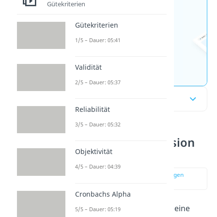
Gütekriterien
Jetzt neu: Teste dein
Gütekriterien
Wissen mit unseren
kostenlosen Aufgaben 🚀
1/5 – Dauer: 05:41
Aufgaben entdecken
Validität
2/5 – Dauer: 05:37
Inhaltsübersicht
Reliabilität
3/5 – Dauer: 05:32
Logistische Regression
Objektivität
einfach erklärt
4/5 – Dauer: 04:39
zur Stelle im Video springen
(00:12)
Cronbachs Alpha
Die logistische Regression ist eine
5/5 – Dauer: 05:19