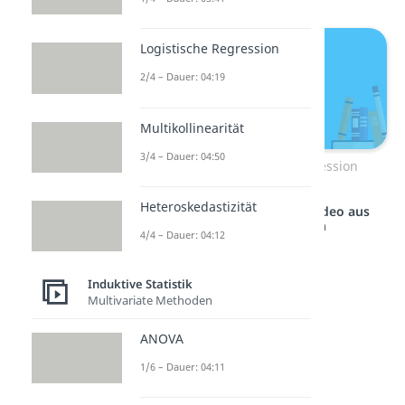
Logistische Regression
2/4 – Dauer: 04:19
Multikollinearität
3/4 – Dauer: 04:50
Kurve der logistischen Regression
Heteroskedastizität
Studyflix vernetzt: Hier ein Video aus
einem anderen Bereich
4/4 – Dauer: 04:12
Induktive Statistik
Multivariate Methoden
ANOVA
1/6 – Dauer: 04:11