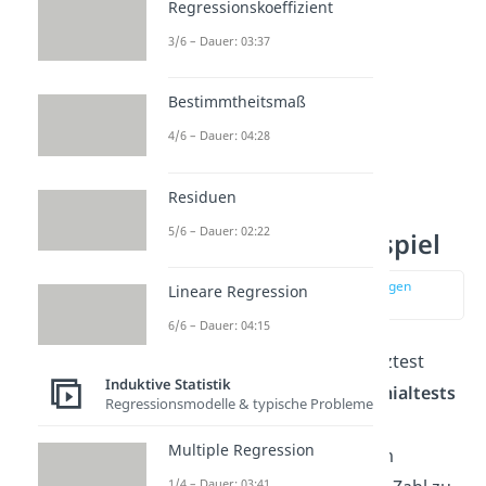
Regressionskoeffizient
3/6 – Dauer: 03:37
Bestimmtheitsmaß
4/6 – Dauer: 04:28
Residuen
5/6 – Dauer: 02:22
Signifikanztest Beispiel
zur Stelle im Video springen
Lineare Regression
(00:23)
6/6 – Dauer: 04:15
Sehen wir uns den Signifikanztest
Induktive Statistik
einmal am Beispiel des
Binomialtests
Regressionsmodelle & typische Probleme
an. Du weißt, dass die
Multiple Regression
Wahrscheinlichkeit, mit einem
1/4 – Dauer: 03:41