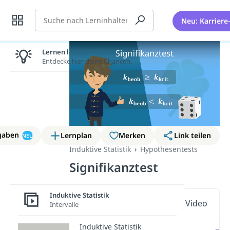
Suche
Neu: Karriere
Lernen lohnt sich!
Entdecke hier deine Chancen.
gaben
Lernplan
Merken
Link teilen
NEU
Induktive Statistik
Hypothesentests
Signifikanztest
Induktive Statistik
Wichtige Inhalte in diesem Video
Intervalle
Induktive Statistik