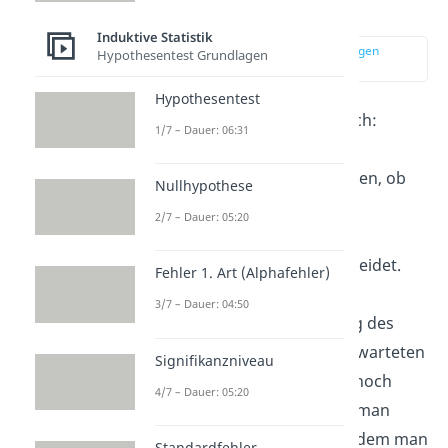
erklärt
Induktive Statistik
zur Stelle im Video springen
Hypothesentest Grundlagen
(00:15)
Hypothesentest
Bei einem Signifikanztest (auch:
1/7 – Dauer: 06:31
Hypothesentest
) soll eine
Entscheidung getroffen werden, ob
Nullhypothese
sich ein beobachteter Wert
2/7 – Dauer: 05:20
überzufällig
stark von einem
vorgegebenen Wert unterscheidet.
Fehler 1. Art (Alphafehler)
Das heißt einfach, dass man
3/7 – Dauer: 04:50
überprüft, ob die Abweichung des
beobachteten Wertes vom erwarteten
Signifikanzniveau
Wert zu groß ist, als dass sie noch
4/7 – Dauer: 05:20
zufällig sein kann. Dafür legt man
einen Schwellenwert fest, ab dem man
Standardfehler