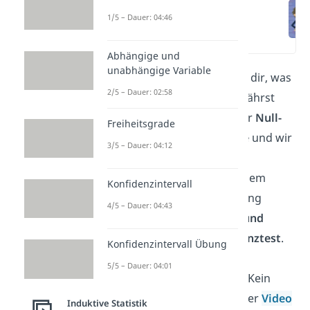
Signifikanztest
einfach erklärt
1/5 – Dauer: 04:46
(00:15)
Abhängige und
unabhängige Variable
In diesem Artikel erklären wir dir, was
2/5 – Dauer: 02:58
ein
Signifikanztest
ist. Du erfährst
den Unterschied zwischen der
Null-
Freiheitsgrade
und der Alternativhypothese
und wir
3/5 – Dauer: 04:12
klären den Begriff des
Signifikanzniveaus
. Außerdem
Konfidenzintervall
besprechen wir die Abgrenzung
4/5 – Dauer: 04:43
zwischen einem
einseitigen und
einem zweiseitigen Signifikanztest
.
Konfidenzintervall Übung
5/5 – Dauer: 04:01
Du lernst lieber audiovisuell? Kein
Problem, dann schau‘ dir unser
Video
Induktive Statistik