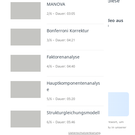
des Signifikanztests willst du diese
MANOVA
Vermutung nun überprüfen.
2/6 – Dauer: 03:05
Studyflix vernetzt: Hier ein Video aus
einem anderen Bereich
Bonferroni Korrektur
3/6 – Dauer: 04:21
Faktorenanalyse
4/6 – Dauer: 04:40
Hauptkomponentenanalys
e
5/6 – Dauer: 05:20
Strukturgleichungsmodell
6/6 – Dauer: 05:46
Nach Beantwortung speichern wir deine Antwort, um
Studyflix zu verbessern. Mehr dazu erfährst du in unserer
Datenschutzerklärung
.