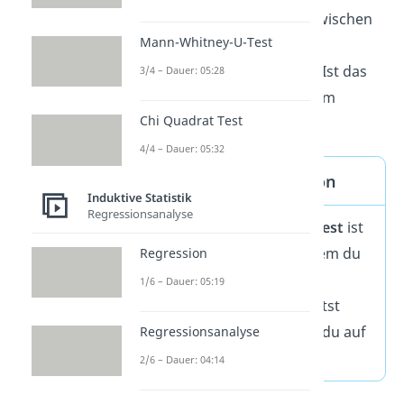
überzufälliger Unterschied zwischen
Mann-Whitney-U-Test
dem beobachteten und dem
vorgegebenen Wert besteht. Ist das
3/4 – Dauer: 05:28
der Fall, spricht man von einem
Chi Quadrat Test
signifikanten Ergebnis
.
4/4 – Dauer: 05:32
Signifikanztest Definition
Induktive Statistik
Regressionsanalyse
Ein (normaler)
Signifikanztest
ist
ein statistischer Test, mit dem du
Regression
entscheidest, ob du eine
1/6 – Dauer: 05:19
Nullhypothese H
beibehältst
0
oder ablehnst. Das machst du auf
Regressionsanalyse
Basis einer Stichprobe.
2/6 – Dauer: 04:14