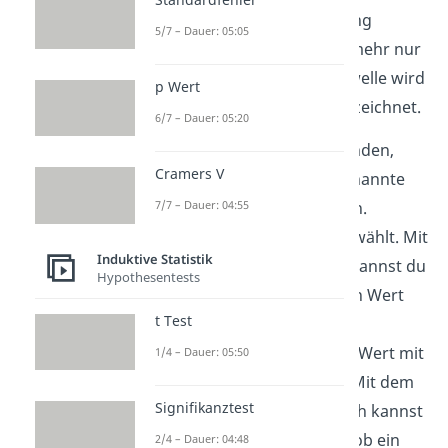
annimmt, dass die Abweichung
5/7 – Dauer: 05:05
zwischen zwei Werten nicht mehr nur
zufällig sein kann. Diese Schwelle wird
p Wert
häufig als
kritischer Wert
bezeichnet.
6/7 – Dauer: 05:20
Um den kritischen Wert zu finden,
Cramers V
musst du zunächst das sogenannte
7/7 – Dauer: 04:55
Signifikanzniveau
festlegen.
Meistens wird für
gewählt. Mit
Induktive Statistik
Hilfe des Signifikanzniveaus kannst du
Hypothesentests
in einer
Tabelle
den kritischen Wert
t Test
nachschlagen. Anschließend
vergleichst du den kritischen Wert mit
1/4 – Dauer: 05:50
deinem beobachteten Wert. Mit dem
Signifikanztest
Ergebnis aus diesem Vergleich kannst
du eine Entscheidung fällen, ob ein
2/4 – Dauer: 04:48