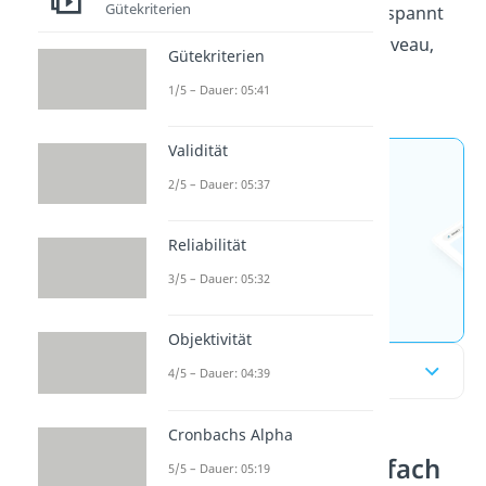
Gütekriterien
an und erfahre dort ganz entspannt
alles wichtige zu Signifikanzniveau,
Gütekriterien
Testentscheidung und Co.
1/5 – Dauer: 05:41
Validität
Jetzt neu: Teste dein
2/5 – Dauer: 05:37
Wissen mit unseren
kostenlosen Aufgaben 🚀
Reliabilität
3/5 – Dauer: 05:32
Aufgaben entdecken
Objektivität
Inhaltsübersicht
4/5 – Dauer: 04:39
Cronbachs Alpha
Signifikanztest einfach
5/5 – Dauer: 05:19