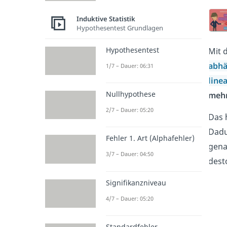
Induktive Statistik
Hypothesentest Grundlagen
Hypothesentest
Mit 
abhä
1/7 – Dauer: 06:31
line
Nullhypothese
mehr
2/7 – Dauer: 05:20
Das 
Dadu
Fehler 1. Art (Alphafehler)
gena
3/7 – Dauer: 04:50
dest
Signifikanzniveau
4/7 – Dauer: 05:20
Standardfehler