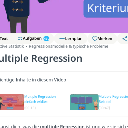
Aufgaben
Text
Lernplan
Merken
NEU
tive Statistik
Regressionsmodelle & typische Probleme
ltiple Regression
chtige Inhalte in diesem Video
Multiple Regression
Multiple Regressi
einfach erklärt
Beispiel
(00:13)
(00:47)
ragst dich, was die
multiple Regression
ist und wie sie sich