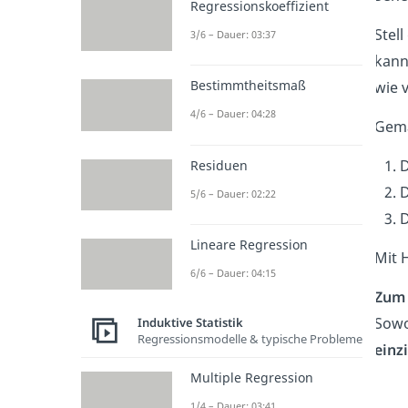
Regressionskoeffizient
Stell
3/6 – Dauer: 03:37
kann
Bestimmtheitsmaß
wie 
4/6 – Dauer: 04:28
Gemä
D
Residuen
D
5/6 – Dauer: 02:22
D
Lineare Regression
Mit H
6/6 – Dauer: 04:15
Zum 
Sowo
Induktive Statistik
Regressionsmodelle & typische Probleme
einz
Multiple Regression
1/4 – Dauer: 03:41