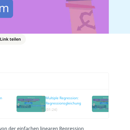
Link teilen
on
Multiple Regression:
Regre
Regressionsgleichung
Krite
schät
(01:24)
(02:1
 von der einfachen linearen Regression