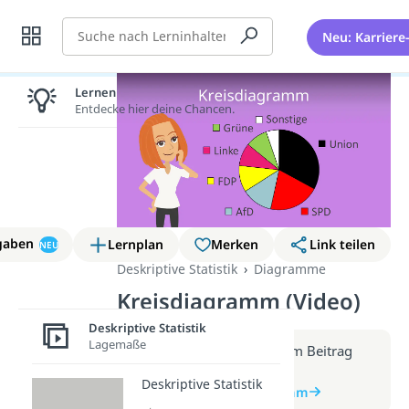
Suche
Neu: Karriere
Lernen lohnt sich!
Entdecke hier deine Chancen.
gaben
Lernplan
Merken
Link teilen
NEU
Deskriptive Statistik
Diagramme
Kreisdiagramm (Video)
Deskriptive Statistik
Lagemaße
Weitere Infos erhältst du im Beitrag
zum Video
Deskriptive Statistik
zum Beitrag: Kreisdiagramm