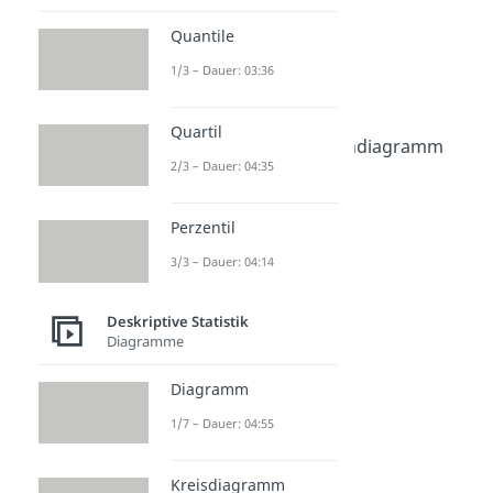
Diagramme
Quantile
Diagramm
1/3 – Dauer: 03:36
Dauer: 04:55
Kreisdiagramm
Dauer: 03:04
Quartil
Balkendiagramm / Säulendiagramm
2/3 – Dauer: 04:35
Dauer: 03:05
Kurvendiagramm
Dauer: 03:20
Perzentil
Histogramm
Dauer: 04:29
3/3 – Dauer: 04:14
Boxplot
Dauer: 02:36
Deskriptive Statistik
Häufigkeitstabelle
Diagramme
Dauer: 04:11
Diagramm
1/7 – Dauer: 04:55
Kreisdiagramm