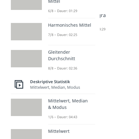
Mittel
6/8 – Dauer: 01:29
Balkendi
Kurvendi
Histogra
agramm
agramm
mm
Harmonisches Mittel
/
Dauer: 03:20
Dauer: 04:29
7/8 – Dauer: 02:25
Säulendi
agramm
Gleitender
Dauer: 03:05
Durchschnitt
8/8 – Dauer: 02:36
Deskriptive Statistik
Mittelwert, Median, Modus
Mittelwert, Median
& Modus
1/6 – Dauer: 04:43
Mittelwert