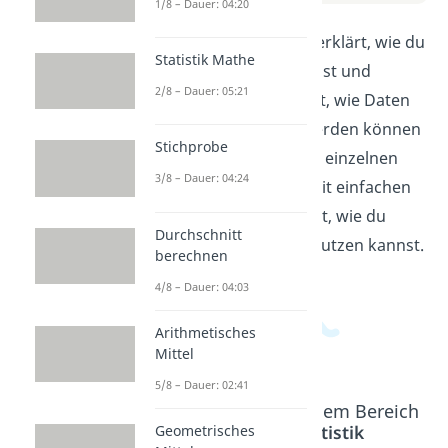
1/8 – Dauer: 04:20
In diesem Video wird dir erklärt, wie du
Statistik Mathe
ein Kreisdiagramm erstellst und
2/8 – Dauer: 05:21
interpretierst. Du erfährst, wie Daten
prozentual dargestellt werden können
Stichprobe
und wie du die Größe der einzelnen
3/8 – Dauer: 04:24
Abschnitte berechnest. Mit einfachen
Beispielen wird dir gezeigt, wie du
Durchschnitt
Kreisdiagramme richtig nutzen kannst.
berechnen
4/8 – Dauer: 04:03
Arithmetisches
Mittel
5/8 – Dauer: 02:41
Beliebte Inhalte aus dem Bereich
Deskriptive Statistik
Geometrisches