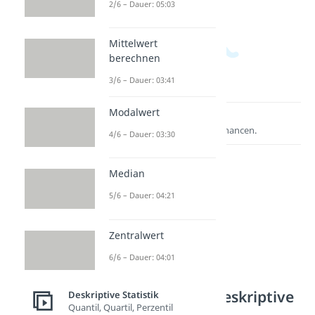
2/6 – Dauer: 05:03
Mittelwert
berechnen
3/6 – Dauer: 03:41
Modalwert
Lernen lohnt sich!
Entdecke hier deine Chancen.
4/6 – Dauer: 03:30
Median
5/6 – Dauer: 04:21
Zentralwert
6/6 – Dauer: 04:01
Weitere Inhalte: Deskriptive
Deskriptive Statistik
Quantil, Quartil, Perzentil
Statistik