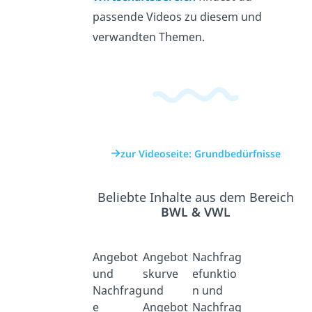
passende Videos zu diesem und
verwandten Themen.
zur Videoseite: Grundbedürfnisse
Beliebte Inhalte aus dem Bereich
BWL & VWL
Angebot
Angebot
Nachfrag
und
skurve
efunktio
Nachfrag
und
n und
e
Angebot
Nachfrag