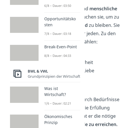
6/8 – Dauer: 03:50
Grundbedürfnisse sind
menschliche
Bedürfnisse
. Wir brauchen sie, um zu
Opportunitätsko
überleben
und
gesund
zu bleiben. Sie
sten
gelten überall und für jeden. Zu den
7/8 – Dauer: 03:18
Grundbedürfnissen zählen:
Break-Even-Point
Lebenserhaltung
8/8 – Dauer: 04:33
Schutz und Sicherheit
Zuwendung und Liebe
BWL & VWL
Grundprinzipien der Wirtschaft
Verständnis
Freiheit
Was ist
Wirtschaft?
Jeder Mensch wird durch Bedürfnisse
1/6 – Dauer: 02:21
angetrieben
. Durch die Erfüllung
eines Bedürfnisses hat er die nötige
Ökonomisches
Prinzip
Energie, um
neue Ziele zu erreichen.