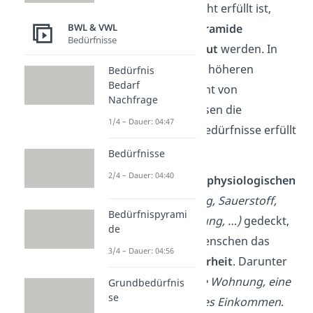
solches
Bedürfnis
nicht erfüllt ist,
kann der
Rest der Pyramide
BWL & VWL
Bedürfnisse
nicht darauf aufgebaut
werden. In
dem Fall sind also die höheren
Bedürfnis
Bedarf
Bedürfnisse noch nicht von
Nachfrage
Bedeutung. Erst müssen die
1/4 – Dauer: 04:47
körperlichen Grundbedürfnisse erfüllt
sein.
Bedürfnisse
2/4 – Dauer: 04:40
Sind zum Beispiel die
physiologischen
Bedürfnisse
(Nahrung, Sauerstoff,
Bedürfnispyrami
Schlaf, Wasser, Kleidung, …)
gedeckt,
de
entwickelt sich bei Menschen das
3/4 – Dauer: 04:56
Bedürfnis nach Sicherheit
. Darunter
fällt zum Beispiel
eine Wohnung, eine
Grundbedürfnis
se
Arbeit und ein sicheres Einkommen
.