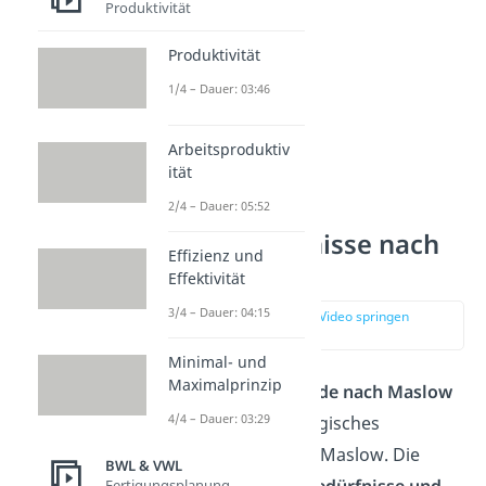
Produktivität
Produktivität
1/4 – Dauer: 03:46
Arbeitsproduktiv
ität
2/4 – Dauer: 05:52
Grundbedürfnisse nach
Effizienz und
Maslow
Effektivität
3/4 – Dauer: 04:15
zur Stelle im Video springen
(00:14)
Minimal- und
Maximalprinzip
Die
Bedürfnispyramide nach Maslow
4/4 – Dauer: 03:29
ist ein sozialpsychologisches
Modell von Abraham Maslow. Die
BWL & VWL
Pyramide stellt alle
Bedürfnisse und
Fertigungsplanung