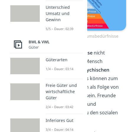
Unterschied
Umsatz und
Gewinn
5/5 – Dauer: 02:39
Defizit- und Wachstumsbedürfnisse
BWL & VWL
Güter
Sind
Defizitbedürfnisse
nicht
Güterarten
befriedigt, kann der Mensch
1/4 – Dauer: 03:14
körperlichen oder psychischen
Schaden
erleiden. Das können zum
Freie Güter und
Beispiel Depressionen als Folge von
wirtschaftliche
fehlenden Freunden sein. Freunde
Güter
zählen neben Familie und
2/4 – Dauer: 03:42
Beziehungspartner zu den sozialen
Inferiores Gut
Bedürfnissen.
3/4 – Dauer: 04:14