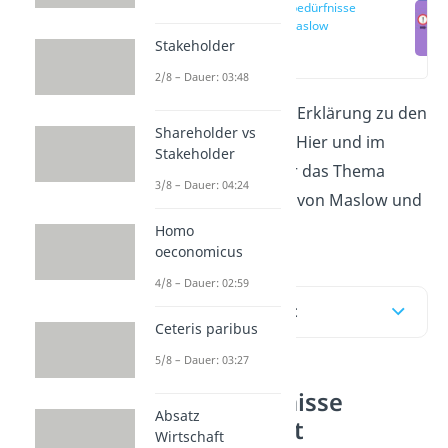
Grundbedürfnisse
nach Maslow
Stakeholder
(00:14)
2/8 – Dauer: 03:48
Du suchst nach einer Erklärung zu den
Shareholder vs
Grundbedürfnissen
? Hier und im
Stakeholder
Video
erklären wir dir das Thema
3/8 – Dauer: 04:24
mithilfe der Theorien von Maslow und
Grawe.
Homo
oeconomicus
4/8 – Dauer: 02:59
Inhaltsübersicht
Ceteris paribus
5/8 – Dauer: 03:27
Grundbedürfnisse
Absatz
einfach erklärt
Wirtschaft