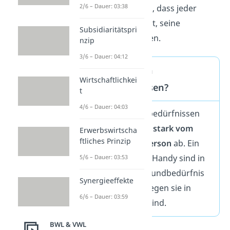
2/6 – Dauer: 03:38
Deshalb ist es wichtig, dass jeder
Mensch in der Lage ist, seine
Subsidiaritätspri
Bedürfnisse zu erfüllen.
nzip
3/6 – Dauer: 04:12
Was zählt zu den
Wirtschaftlichkei
Grundbedürfnissen?
t
4/6 – Dauer: 04:03
Was zu den Grundbedürfnissen
gehört, hängt auch
stark vom
Erwerbswirtscha
ftliches Prinzip
Wohlstand einer Person
ab. Ein
Fernseher oder ein Handy sind in
5/6 – Dauer: 03:53
Deutschland ein Grundbedürfnis
Synergieeffekte
von vielen. Wohingegen sie in
6/6 – Dauer: 03:59
Kenia meist Luxus sind.
BWL & VWL