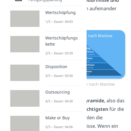
Motive
des Menschen aufeinander
Wertschöpfung
aufbauend dar.
1/5 – Dauer: 04:03
Wertschöpfungs
kette
2/5 – Dauer: 03:59
Disposition
3/5 – Dauer: 03:50
Bedürfnispyramide nach Maslow
Outsourcing
Der
untere Teil der Pyramide
, also das
4/5 – Dauer: 04:30
Fundament, ist
am wichtigsten
für die
Menschen. Hierzu zählen die
Make or Buy
körperlichen Bedürfnisse. Wenn ein
5/5 – Dauer: 04:06