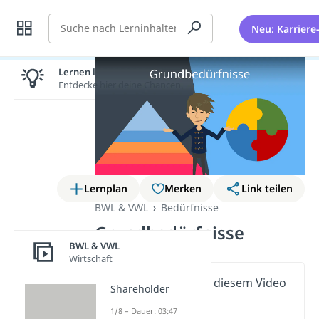
Suche
Neu: Karriere
Lernen lohnt sich!
Entdecke hier deine Chancen.
Lernplan
Merken
Link teilen
BWL & VWL
Bedürfnisse
Grundbedürfnisse
BWL & VWL
Wirtschaft
Wichtige Inhalte in diesem Video
Shareholder
1/8 – Dauer: 03:47