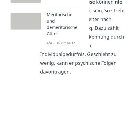
Wachstumsbedürfnisse
können
nie
vollständig befriedigt
sein. So strebt
Meritorische
der Mensch immer weiter nach
und
demeritorische
Bedürfnisbefriedigung. Dazu zählt
Güter
zum Beispiel die Anerkennung durch
4/4 – Dauer: 04:12
Mitmenschen, also ein
Individualbedürfnis. Geschieht zu
wenig, kann er
psychische Folgen
davontragen.