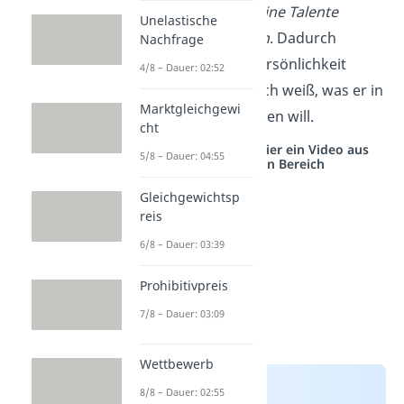
sein Potenzial und seine Talente
Unelastische
ausbauen und nutzen
. Dadurch
Nachfrage
entwickelt sich die Persönlichkeit
4/8 – Dauer: 02:52
weiter und der Mensch weiß, was er in
Marktgleichgewi
seinem Leben erreichen will.
cht
Studyflix vernetzt: Hier ein Video aus
5/8 – Dauer: 04:55
einem anderen Bereich
Gleichgewichtsp
reis
6/8 – Dauer: 03:39
Prohibitivpreis
7/8 – Dauer: 03:09
Wettbewerb
8/8 – Dauer: 02:55