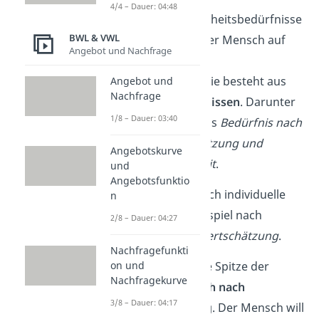
4/4 – Dauer: 04:48
Wenn auch die Sicherheitsbedürfnisse
BWL & VWL
gedeckt sind, rückt der Mensch auf
Angebot und Nachfrage
die dritte Ebene der
Bedürfnispyramide. Sie besteht aus
Angebot und
Nachfrage
den
sozialen Bedürfnissen
. Darunter
1/8 – Dauer: 03:40
fallen zum Beispiel das
Bedürfnis nach
Zuneigung, Unterstützung und
Angebotskurve
sozialer Zugehörigkeit
.
und
Angebotsfunktio
Danach entwickeln sich individuelle
n
Bedürfnisse, zum Beispiel nach
2/8 – Dauer: 04:27
Anerkennung und Wertschätzung
.
Nachfragefunkti
Zuletzt verkörpert die Spitze der
on und
Nachfragekurve
Pyramide den
Wunsch nach
3/8 – Dauer: 04:17
Selbstverwirklichung
. Der Mensch will