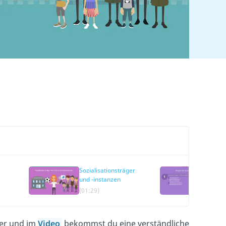
Sozialisationsträger
Proze
und -instanzen
der S
(01:29)
(02:1
er und im
Video
bekommst du eine verständliche