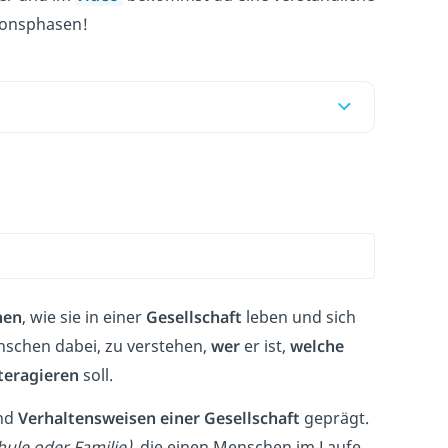
tionsphasen!
nen
, wie sie in einer
Gesellschaft
leben und sich
enschen dabei, zu verstehen,
wer
er ist,
welche
teragieren
soll.
nd
Verhaltensweisen einer Gesellschaft
geprägt.
hule oder Familie)
, die einen Menschen im Laufe