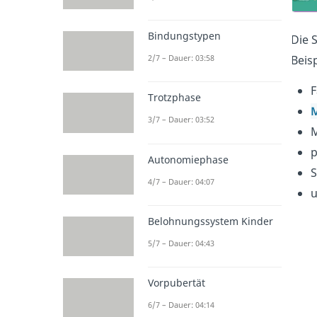
Bindungstypen
Die 
2/7 – Dauer: 03:58
Beisp
F
Trotzphase
3/7 – Dauer: 03:52
M
p
Autonomiephase
S
4/7 – Dauer: 04:07
u
Belohnungssystem Kinder
5/7 – Dauer: 04:43
Vorpubertät
6/7 – Dauer: 04:14