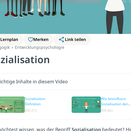
Lernplan
Merken
Link teilen
gogik
Entwicklungspsychologie
zialisation
chtige Inhalte in diesem Video
Sozialisation
Wie beeinflusst
Definition
Sozialisation den
Menschen?
(00:21)
(00:46)
öchtest wissen, was der Begriff
Sozialisation
bedeutet? Hi