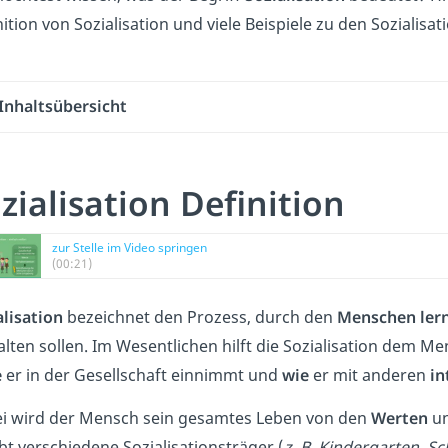
ition von Sozialisation
und viele Beispiele zu den Sozialisa
Inhaltsübersicht
zialisation Definition
zur Stelle im Video springen
(00:21)
alisation
bezeichnet den Prozess, durch den
Menschen ler
alten sollen. Im Wesentlichen hilft die Sozialisation dem M
e
er in der Gesellschaft einnimmt und
wie
er mit anderen
in
i wird der Mensch sein gesamtes Leben von den
Werten
u
bt verschiedene Sozialisationsträger (
z. B. Kindergarten, Sc