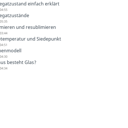
egatzustand einfach erklärt
04:55
egatzustände
05:35
imieren und resublimieren
03:44
etemperatur und Siedepunkt
04:51
chenmodell
04:30
us besteht Glas?
04:34