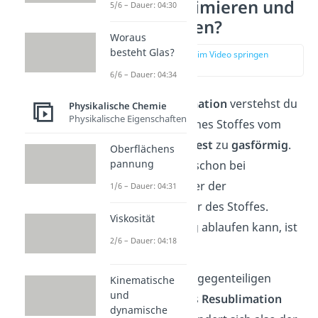
Was ist Sublimieren und
5/6 – Dauer: 04:30
Resublimieren?
Woraus
besteht Glas?
zur Stelle im Video springen
(00:13)
6/6 – Dauer: 04:34
Unter einer
Sublimation
verstehst du
Physikalische Chemie
Physikalische Eigenschaften
einen Übergang eines Stoffes vom
Aggregatzustand
fest
zu
gasförmig
.
Oberflächens
pannung
Das passiert auch schon bei
Temperaturen unter der
1/6 – Dauer: 04:31
Schmelztemperatur des Stoffes.
Viskosität
Damit der Vorgang ablaufen kann, ist
2/6 – Dauer: 04:18
Wärme nötig.
Dazu gibt es einen gegenteiligen
Kinematische
und
Prozess, den du als
Resublimation
dynamische