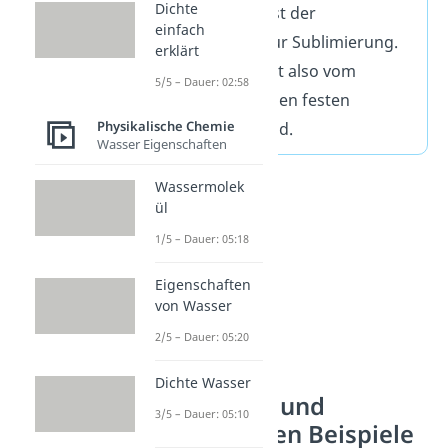
Dichte
Resublimation) ist der
einfach
Gegenprozess zur Sublimierung.
erklärt
Ein Stoff wechselt also vom
5/5 – Dauer: 02:58
gasförmigen in den festen
Physikalische Chemie
Aggregatszustand.
Wasser Eigenschaften
Wassermolek
ül
1/5 – Dauer: 05:18
Eigenschaften
von Wasser
2/5 – Dauer: 05:20
Dichte Wasser
Sublimieren und
3/5 – Dauer: 05:10
Resublimieren Beispiele