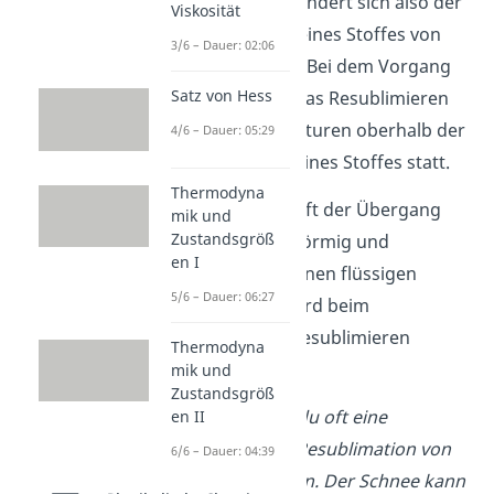
bezeichnest. Hier ändert sich also der
Viskosität
Aggregatzustand eines Stoffes von
3/6 – Dauer: 02:06
gasförmig
zu
fest
. Bei dem Vorgang
Satz von Hess
wird
Wärme
frei. Das Resublimieren
findet bei Temperaturen oberhalb der
4/6 – Dauer: 05:29
Siedetemperatur eines Stoffes statt.
Thermodyna
Normalerweise läuft der Übergang
mik und
Zustandsgröß
von fest nach gasförmig und
en I
umgekehrt über einen flüssigen
5/6 – Dauer: 06:27
Zustand ab
.
Der wird beim
Sublimieren und Resublimieren
Thermodyna
übersprungen.
mik und
Zustandsgröß
Im Winter kannst du oft eine
en II
Sublimation bzw. Resublimation von
6/6 – Dauer: 04:39
Wasser beobachten. Der Schnee kann