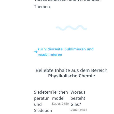
Themen.
zur Videoseite: Sublimieren und
resublimieren
Beliebte Inhalte aus dem Bereich
Physikalische Chemie
Siedetem
Teilchen
Woraus
peratur
modell
besteht
und
Dauer: 04:30
Glas?
Siedepun
Dauer: 04:34