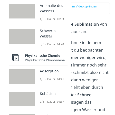
Anomalie des
zur Stelle im Video springen
(00:56)
Wassers
4/5 – Dauer: 03:33
Schauen wir uns die
Sublimation
von
Schweres
Wasser
einmal genauer an.
Wasser
Wenn im Winter Schnee in deinem
5/5 – Dauer: 04:20
Garten liegt, kannst du beobachten,
Physikalische Chemie
dass die Menge immer weniger wird,
Physikalische Phänomene
obwohl es draußen immer noch sehr
Adsorption
kalt ist. Der Schnee schmilzt also nicht
– aber wie kann er dann weniger
1/6 – Dauer: 04:41
werden? Das geschieht eben durch
Kohäsion
eine Sublimation. Der
Schnee
„überspringt“ sozusagen das
2/6 – Dauer: 04:37
Schmelzen zu flüssigem Wasser und