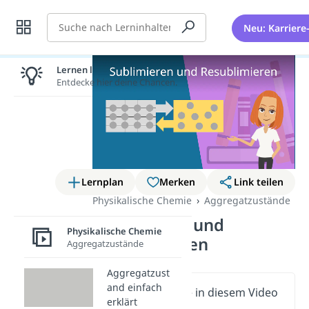
Suche
Neu: Karriere
Lernen lohnt sich!
Entdecke hier deine Chancen.
Lernplan
Merken
Link teilen
Physikalische Chemie
Aggregatzustände
Sublimieren und
Physikalische Chemie
Resublimieren
Aggregatzustände
Aggregatzust
and einfach
Wichtige Inhalte in diesem Video
erklärt