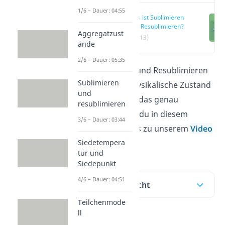
1/6 – Dauer: 04:55
Was ist Sublimieren
und Resublimieren?
Aggregatzust
(00:13)
ände
2/6 – Dauer: 05:35
Beim Sublimieren und Resublimieren
Sublimieren
ändert sich der physikalische Zustand
und
eines Stoffes. Was das genau
resublimieren
bedeutet, erfährst du in diesem
3/6 – Dauer: 03:44
Beitrag. Hier geht’s zu unserem
Video
Siedetempera
!
tur und
Siedepunkt
4/6 – Dauer: 04:51
Inhaltsübersicht
Teilchenmode
ll