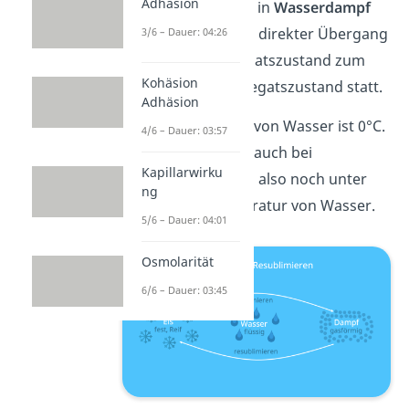
Adhäsion
wandelt sich direkt in
Wasserdampf
um. Hier findet ein direkter Übergang
3/6 – Dauer: 04:26
vom festen Aggregatszustand zum
Kohäsion
gasförmigen Aggregatszustand statt.
Adhäsion
Der Schmelzpunkt von Wasser ist 0°C.
4/6 – Dauer: 03:57
Sublimieren findet auch bei
Kapillarwirku
Minusgraden statt, also noch unter
ng
der Schmelztemperatur von Wasser.
5/6 – Dauer: 04:01
Osmolarität
6/6 – Dauer: 03:45