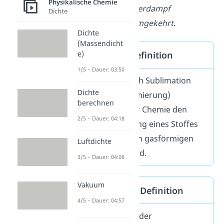
Physikalische Chemie
sich direkt in Wasserdampf
Dichte
umwandeln und umgekehrt.
Dichte
(Massendicht
e)
Sublimieren Definition
1/5 – Dauer: 03:50
Sublimieren (auch Sublimation
Dichte
und selten Sublimierung)
berechnen
bezeichnet in der Chemie den
2/5 – Dauer: 04:18
direkten Übergang eines Stoffes
vom festen in den gasförmigen
Luftdichte
Aggregatszustand.
3/5 – Dauer: 04:06
Vakuum
Resublimieren Definition
4/5 – Dauer: 04:57
Resublimieren (oder