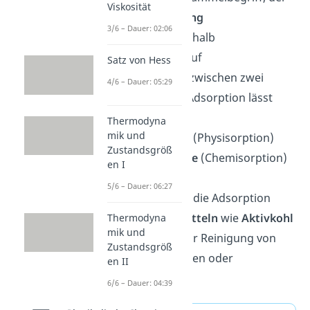
Viskosität
für die
Anreicherung
3/6 – Dauer: 02:06
eines Stoffes
innerhalb
einer Phase oder auf
Satz von Hess
einer Grenzfläche zwischen zwei
4/6 – Dauer: 05:29
Phasen steht. Die Adsorption lässt
sich in
Thermodyna
mik und
eine
physikalische
(Physisorption)
Zustandsgröß
und eine
chemische
(Chemisorption)
en I
unterteilen.
5/6 – Dauer: 06:27
Anwendung findet die Adsorption
bei
Adsorptionsmitteln
wie
Aktivkohl
Thermodyna
mik und
e
oder
Kieselgel
zur Reinigung von
Zustandsgröß
verschiedenen Gasen oder
en II
Flüssigkeiten.
6/6 – Dauer: 04:39