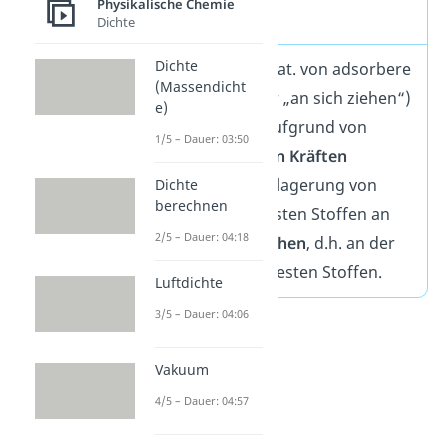
Physikalische Chemie
Definition
Dichte
Dichte
Die Adsorption (lat. von adsorbere
(Massendicht
„ansaugen“ oder „an sich ziehen“)
e)
bezeichnet die aufgrund von
1/5 – Dauer: 03:50
intermolekularen Kräften
stattfindende Anlagerung von
Dichte
berechnen
Gasen oder gelösten Stoffen an
2/5 – Dauer: 04:18
Phasengrenzflächen
, d.h. an der
Oberfläche von festen Stoffen.
Luftdichte
3/5 – Dauer: 04:06
Vakuum
4/5 – Dauer: 04:57