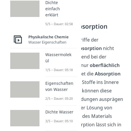
Dichte
einfach
erklärt
5/5 – Dauer: 02:58
Adsorption Absorption
Physikalische Chemie
Du solltest die Begriffe der
Wasser Eigenschaften
Adsorption
und
Absorption
nicht
Wassermolek
verwechseln. Während bei der
ül
Adsorption
Stoffe nur
oberflächlich
1/5 – Dauer: 05:18
anlagern, bezeichnet die
Absorption
ein
Eindringen
der Stoffe ins Innere
Eigenschaften
von Wasser
eines Materials. So können diese
Stoffe stärkere Bindungen ausprägen
2/5 – Dauer: 05:20
und es kann zu einer Lösung von
Dichte Wasser
Stoffen im Inneren des Materials
3/5 – Dauer: 05:10
kommen. Die Absorption lässt sich in