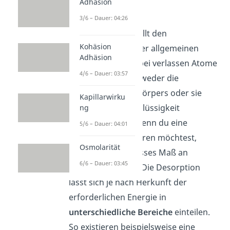
Adhäsion
Desorption
3/6 – Dauer: 04:26
Die
Desorption
stellt den
Kohäsion
Umkehrvorgang der allgemeinen
Adhäsion
Sorption dar. Hierbei verlassen Atome
4/6 – Dauer: 03:57
oder Moleküle entweder die
Oberfläche eines Körpers oder sie
Kapillarwirku
werden aus einer Flüssigkeit
ng
herausgezogen
. Wenn du eine
5/6 – Dauer: 04:01
Desorption ausführen möchtest,
Osmolarität
musst du ein gewisses Maß an
6/6 – Dauer: 03:45
Energie
zuführen. Die Desorption
lässt sich je nach Herkunft der
erforderlichen Energie in
unterschiedliche Bereiche
einteilen.
So existieren beispielsweise eine