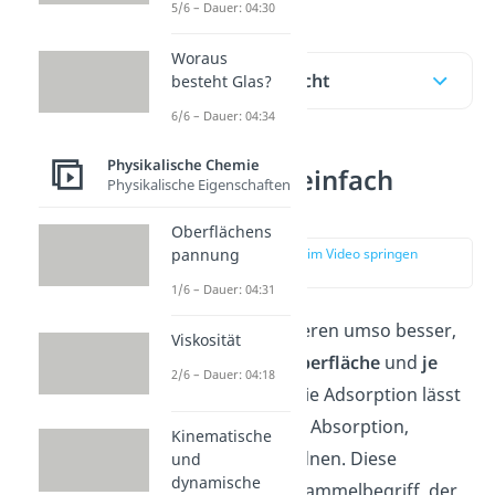
5/6 – Dauer: 04:30
Woraus
Inhaltsübersicht
besteht Glas?
6/6 – Dauer: 04:34
Physikalische Chemie
Adsorption einfach
Physikalische Eigenschaften
erklärt
Oberflächens
pannung
zur Stelle im Video springen
(00:14)
1/6 – Dauer: 04:31
Feststoffe adsorbieren umso besser,
Viskosität
je
größer
deren
Oberfläche
und
je
2/6 – Dauer: 04:18
poröser
sie sind. Die Adsorption lässt
sich, genau wie die Absorption,
Kinematische
zur
Sorption
zuordnen. Diese
und
dynamische
bezeichnet einen Sammelbegriff, der