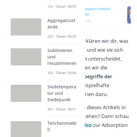
1/6 – Dauer: 04:55
Adsorption einfach
erklärt
Aggregatzust
(00:14)
ände
2/6 – Dauer: 05:35
In diesem Artikel erklären wir dir, was
eine
Adsorption
ist und wie sie sich
Sublimieren
und
von der
Absorption
unterscheidet.
resublimieren
Außerdem definieren wir die
3/6 – Dauer: 03:44
wichtigsten
Grundbegriffe der
Adsorption
und beispielhafte
Siedetempera
tur und
Anwendungsszenarien dazu.
Siedepunkt
Du willst den Inhalt dieses Artikels in
4/6 – Dauer: 04:51
kürzester Zeit verstehen? Dann schau
Teilchenmode
dir gerne unser
Video
zur Adsorption
ll
an.