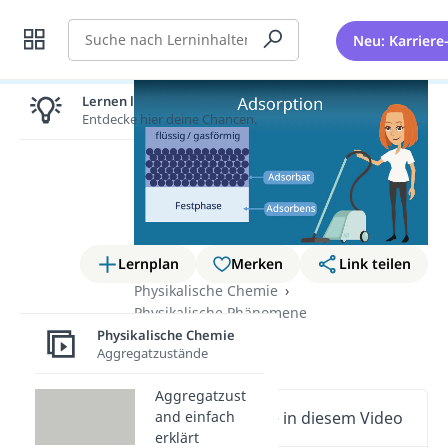
Suche
Neu: Karriere
Lernen lohnt sich!
Entdecke hier deine Chancen.
Lernplan
Merken
Link teilen
Physikalische Chemie
Physikalische Phänomene
Physikalische Chemie
Adsorption
Aggregatzustände
Aggregatzust
and einfach
Wichtige Inhalte in diesem Video
erklärt