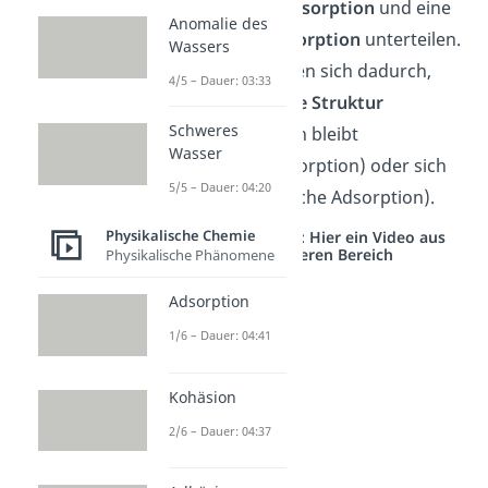
eine
chemische Absorption
und eine
Anomalie des
physikalische Absorption
unterteilen.
Wassers
Diese unterscheiden sich dadurch,
4/5 – Dauer: 03:33
dass die
chemische Struktur
Schweres
entweder bestehen bleibt
Wasser
(physikalische Adsorption) oder sich
5/5 – Dauer: 04:20
verändert (chemische Adsorption).
Physikalische Chemie
Studyflix vernetzt: Hier ein Video aus
einem anderen Bereich
Physikalische Phänomene
Adsorption
1/6 – Dauer: 04:41
Kohäsion
2/6 – Dauer: 04:37