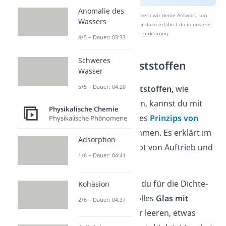
Anomalie des
Nach Beantwortung speichern wir deine Antwort, um
Wassers
Studyflix zu verbessern. Mehr dazu erfährst du in unserer
Datenschutzerklärung
.
4/5 – Dauer: 03:33
Schweres
Dichte von Feststoffen
Wasser
5/5 – Dauer: 04:20
Die
Dichte von Feststoffen,
wie
Federn oder Steinen, kannst du mit
Physikalische Chemie
der Verwendung des
Prinzips von
Physikalische Phänomene
Archimedes
bestimmen. Es erklärt im
Adsorption
Grunde das Konzept von Auftrieb und
1/6 – Dauer: 04:41
Verdrängung
.
Zunächst brauchst du für die Dichte-
Kohäsion
Bestimmung ein volles
Glas mit
2/6 – Dauer: 04:37
Wasser,
das in einer leeren, etwas