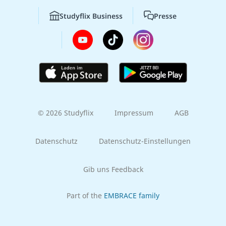
Studyflix Business
Presse
© 2026 Studyflix
Impressum
AGB
Datenschutz
Datenschutz-Einstellungen
Gib uns Feedback
Part of the
EMBRACE family