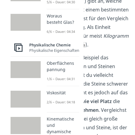
Die
Dichte ρ
(„rho“) gibt an, welche
5/6 – Dauer: 04:30
Masse
ein Stoff mit einem bestimmten
Woraus
Volumen
hat. Das ist für den Vergleich
besteht Glas?
von Stoffen wichtig. Als Einheit
6/6 – Dauer: 04:34
verwendest du dafür meist
Kilogramm
pro Kubikmeter
(
)
.
Physikalische Chemie
Physikalische Eigenschaften
Möchtest du zum Beispiel das
Oberflächens
Gewicht
von Federn und Steinen
pannung
vergleichen, denkst du vielleicht
1/6 – Dauer: 04:31
automatisch, dass die Steine schwerer
sind. Hierbei kommt es jedoch auf das
Viskosität
Volumen
an, also
wie viel Platz
die
2/6 – Dauer: 04:18
beiden Stoffe
einnehmen
. Vergleichst
du zum Beispiel zwei gleich große
Kinematische
und
Eimer voller Federn und Steine, ist der
dynamische