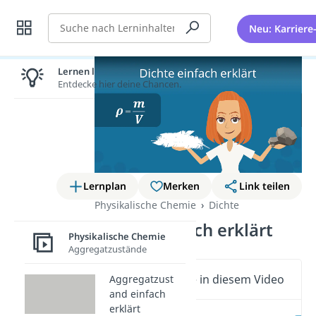
Suche
Neu: Karriere
Lernen lohnt sich!
Entdecke hier deine Chancen.
Lernplan
Merken
Link teilen
Physikalische Chemie
Dichte
Dichte einfach erklärt
Physikalische Chemie
Aggregatzustände
Wichtige Inhalte in diesem Video
Aggregatzust
and einfach
erklärt