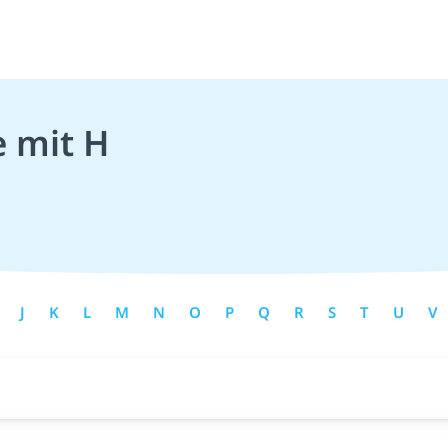
e mit H
J
K
L
M
N
O
P
Q
R
S
T
U
V