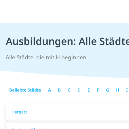
Ausbildungen: Alle Städt
Alle Städte, die mit H beginnen
Beliebte Städte
A
B
C
D
E
F
G
H
I
Hergatz