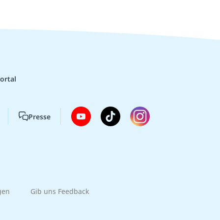
ortal
Presse
gen
Gib uns Feedback