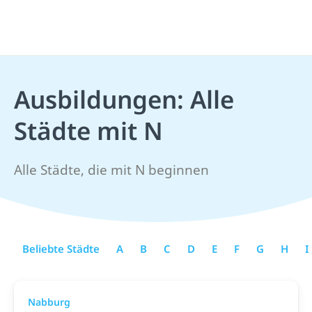
Ausbildungen: Alle
Städte mit N
Alle Städte, die mit N beginnen
Beliebte Städte
A
B
C
D
E
F
G
H
I
Nabburg