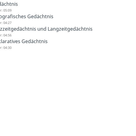
ächtnis
: 05:09
ografisches Gedächtnis
: 04:27
zzeitgedächtnis und Langzeitgedächtnis
: 04:56
laratives Gedächtnis
: 04:30