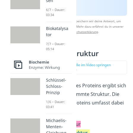
sen
6/7 – Dauer:
03:34
Nach Beantwortung speichern wir deine Antwort, um
Studyflix zu verbessern. Mehr dazu erfährst du in unserer
Biokatalysa
Datenschutzerklärung
.
tor
7/7 – Dauer:
05:14
Proteine Struktur
Biochemie
zur Stelle im Video springen
Enzyme: Wirkung
(02:00)
Schlüssel-
Je nach Aufbau des Proteins ergibt sich
Schloss-
Prinzip
immer eine bestimmte Struktur. Die
Struktur eines Proteins umfasst dabei
1/6 – Dauer:
03:41
vier Ebenen:
Michaelis-
Primärstruktur
Menten-
Sekundärstruktur
Gleichung