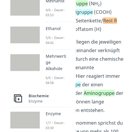
Methanol
eine
Aminogruppe
(NH
)
2
4/6 – Dauer:
eine
Carboxylgruppe
(COOH)
03:53
eine variable Seitenkette/
Rest R
Ethanol
ein Wasserstoffatom (H)
5/6 – Dauer:
In einem Protein liegen die jeweiligen
04:42
Aminosäuren miteinander verknüpft
Mehrwerti
vor — und zwar durch eine chemische
ge
Bindung, die sogenannte
Alkohole
Peptidbindung
. Hier reagiert immer
6/6 – Dauer:
04:58
die
Carboxygruppe
der einen
Aminosäure mit der
Aminogruppe
der
Biochemie
anderen. Dabei können lange
Enzyme
Aminosäureketten entstehen.
Enzyme
Merke:
Genau genommen sprichst du
1/7 – Dauer:
03:30
erst ab einer Kette von mehr als 100