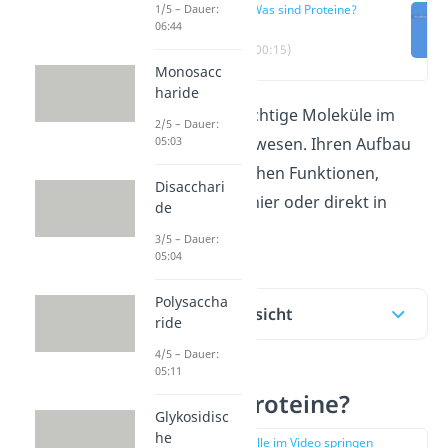
1/5 – Dauer:
Was sind Proteine?
06:44
(00:15)
Monosacc
haride
Proteine sind wichtige Moleküle im
2/5 – Dauer:
05:03
Körper von Lebewesen. Ihren Aufbau
und ihre zahlreichen Funktionen,
Disacchari
erklären wir dir hier oder direkt in
de
unserem Video!
3/5 – Dauer:
05:04
Polysaccha
Inhaltsübersicht
ride
4/5 – Dauer:
05:11
Was sind Proteine?
Glykosidisc
he
zur Stelle im Video springen