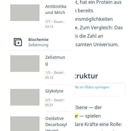
Aminosäuren gibt, hat ein Protein aus
Antibiotika
150 Aminosäuren bereits
und Milch
150
20
Kombinationsmöglichkeiten
7/7 – Dauer:
seiner Monomere. Zum Vergleich: Das
03:15
sind weit mehr als die Zahl an
Biochemie
Elektronen im gesamten Universum.
Zellatmung
Zellatmun
g
Proteine
1/5 – Dauer:
Sekundärstruktur
05:12
zur Stelle im Video springen
Glykolyse
(02:36)
2/5 – Dauer:
05:31
In der nächsten Ebene — der
Sekundärstruktur
— spielen
Oxidative
zwischenmolekulare Kräfte eine Rolle:
Decarboxyl
ierung