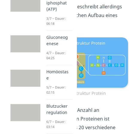
iphosphat
Primärstruktur beschreibt allerdings
(ATP)
nicht den räumlichen Aufbau eines
3/7 – Dauer:
Proteins.
06:18
Gluconeog
enese
4/7 – Dauer:
04:25
Homöostas
e
5/7 – Dauer:
02:15
Primärstruktur Protein
Blutzucker
Die theoretische Anzahl an
regulation
unterschiedlichen Proteinen ist
6/7 – Dauer:
gigantisch: Da es 20 verschiedene
03:14