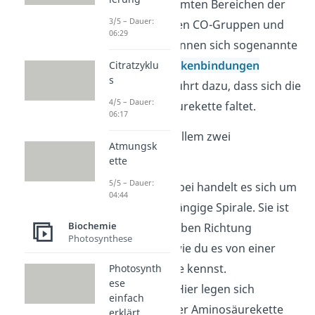
Zwischen bestimmten Bereichen der
3/5 – Dauer:
Aminosäuren (den CO-Gruppen und
06:29
NH-Gruppen) können sich sogenannte
Wasserstoffbrückenbindungen
Citratzyklu
s
ausbilden. Das führt dazu, dass sich die
4/5 – Dauer:
lineare Aminosäurekette faltet.
06:17
Hier gibt es vor allem zwei
Atmungsk
Möglichkeiten:
ette
5/5 – Dauer:
α-Helix
: Hierbei handelt es sich um
04:44
eine rechtsgängige Spirale. Sie ist
Biochemie
also in derselben Richtung
Photosynthese
gewunden, wie du es von einer
Holzschraube kennst.
Photosynth
ese
β-Faltblatt
: Hier legen sich
einfach
Abschnitte der Aminosäurekette
erklärt