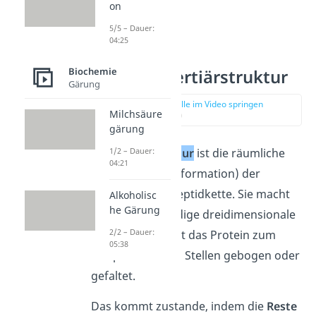
on
5/5 – Dauer:
04:25
Biochemie
Proteine Tertiärstruktur
Gärung
zur Stelle im Video springen
Milchsäure
(03:20)
gärung
Die
Tertiärstruktur
ist die räumliche
1/2 – Dauer:
04:21
Anordnung (Konformation) der
gesamten Polypeptidkette. Sie macht
Alkoholisc
he Gärung
also die vollständige dreidimensionale
2/2 – Dauer:
Gestalt aus. So ist das Protein zum
05:38
Beispiel an vielen Stellen gebogen oder
gefaltet.
Das kommt zustande, indem die
Reste