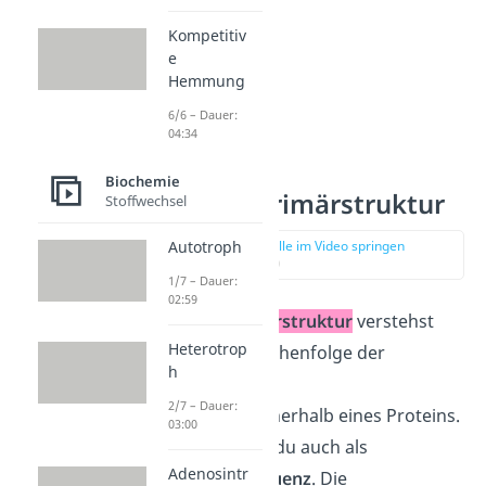
Kompetitiv
e
Hemmung
6/6 – Dauer:
04:34
Biochemie
Proteine Primärstruktur
Stoffwechsel
zur Stelle im Video springen
Autotroph
(02:25)
1/7 – Dauer:
02:59
Unter der
Primärstruktur
verstehst
Heterotrop
du die exakte Reihenfolge der
h
jeweiligen
2/7 – Dauer:
Aminosäuren innerhalb eines Proteins.
03:00
Die bezeichnest du auch als
Adenosintr
Aminosäuresequenz
. Die