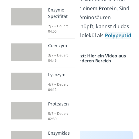
Aminosäuren von einem
Protein
. Sind
Enzyme
Spezifität
zehn oder mehr Aminosäuren
miteinander verknüpft, kannst du das
2/7 – Dauer:
04:06
entsprechende Molekül als
Polypeptid
bezeichnen.
Coenzym
Studyflix vernetzt: Hier ein Video aus
3/7 – Dauer:
einem anderen Bereich
04:46
Lysozym
4/7 – Dauer:
04:12
Proteasen
5/7 – Dauer:
02:30
Enzymklas