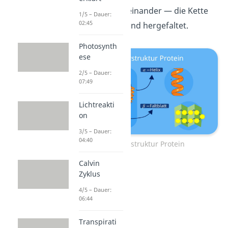
längs nebeneinander — die Kette
1/5 – Dauer:
02:45
ist also hin- und hergefaltet.
Photosynth
ese
2/5 – Dauer:
07:49
Lichtreakti
on
3/5 – Dauer:
04:40
Sekundärstruktur Protein
Calvin
Zyklus
4/5 – Dauer:
06:44
Transpirati