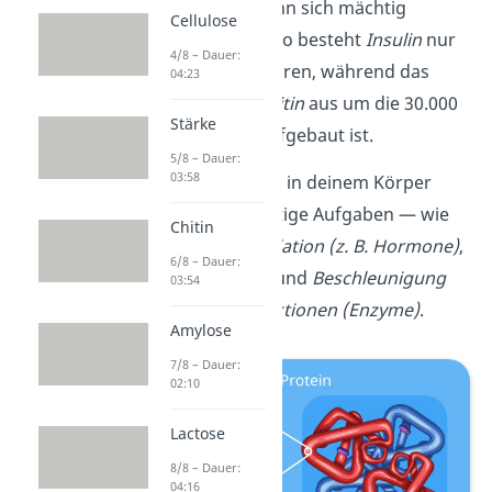
Deren Größe kann sich mächtig
Cellulose
unterscheiden: So besteht
Insulin
nur
4/8 – Dauer:
aus 51 Aminosäuren, während das
04:23
Muskelprotein
Titin
aus um die 30.000
Stärke
Aminosäuren aufgebaut ist.
5/8 – Dauer:
03:58
Proteine erfüllen in deinem Körper
viele lebenswichtige Aufgaben — wie
Chitin
Transport
,
Regulation (z. B. Hormone)
,
6/8 – Dauer:
Gerüstfunktion
und
Beschleunigung
03:54
chemischer Reaktionen (Enzyme)
.
Amylose
7/8 – Dauer:
02:10
Lactose
8/8 – Dauer:
04:16