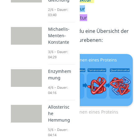
Tertiärstruktur
2/6 – Dauer:
03:40
Quartärstruktur
Michaelis-
Hier bekommst du eine Übersicht der
Menten-
einzelnen Strukturebenen:
Konstante
3/6 – Dauer:
04:29
Enzymhem
mung
4/6 – Dauer:
04:16
Allosterisc
Strukturebenen eines Proteins
he
Hemmung
5/6 – Dauer:
04:14