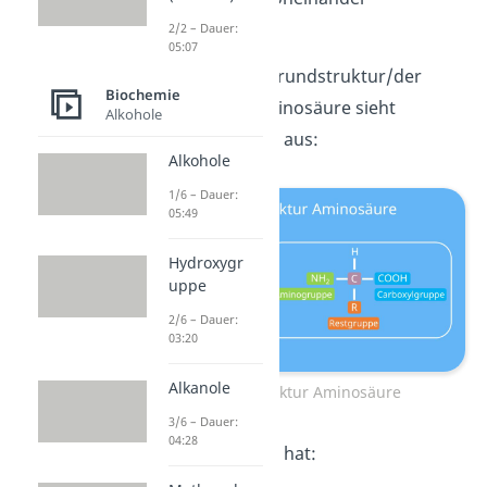
unterscheiden.
2/2 – Dauer:
05:07
Die chemische Grundstruktur/der
Biochemie
Aufbau einer Aminosäure sieht
Alkohole
folgendermaßen aus:
Alkohole
1/6 – Dauer:
05:49
Hydroxygr
uppe
2/6 – Dauer:
03:20
Alkanole
Grundstruktur Aminosäure
3/6 – Dauer:
04:28
Jede Aminosäure hat: