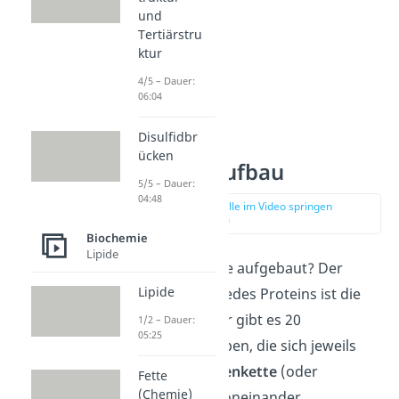
und
Tertiärstru
ktur
4/5 – Dauer:
06:04
Disulfidbr
ücken
Proteine Aufbau
5/5 – Dauer:
04:48
zur Stelle im Video springen
(01:19)
Biochemie
Lipide
Wie sind Proteine aufgebaut? Der
Lipide
Grundbaustein jedes Proteins ist die
Aminosäure. Hier gibt es 20
1/2 – Dauer:
05:25
verschiedene Typen, die sich jeweils
nur in einer
Seitenkette
(oder
Fette
(Chemie)
Restgruppe R) voneinander