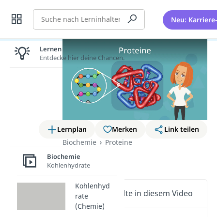
Suche
Neu: Karriere
Lernen lohnt sich!
Entdecke hier deine Chancen.
Lernplan
Merken
Link teilen
Biochemie
Proteine
Proteine
Biochemie
Kohlenhydrate
Kohlenhyd
Wichtige Inhalte in diesem Video
rate
(Chemie)