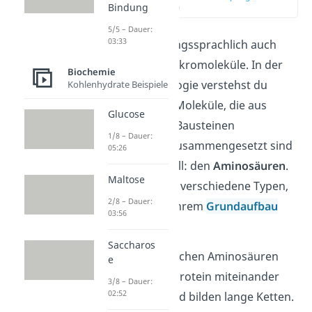
Bindung
(00:15)
5/5 – Dauer:
03:33
Proteine
(umgangssprachlich auch
Eiweiße) sind Makromoleküle. In der
Biochemie
Chemie und Biologie verstehst du
Kohlenhydrate Beispiele
darunter große Moleküle, die aus
Glucose
vielen kleineren Bausteinen
1/8 – Dauer:
(
Monomeren
) zusammengesetzt sind
05:26
— in unserem Fall: den
Aminosäuren
.
Maltose
Davon gibt es 20 verschiedene Typen,
2/8 – Dauer:
die sich aber in ihrem
Grundaufbau
03:56
ähneln.
Saccharos
Die unterschiedlichen Aminosäuren
e
liegen in einem Protein miteinander
3/8 – Dauer:
02:52
verknüpft vor und bilden lange Ketten.