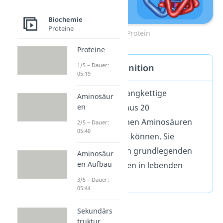
Biochemie
Proteine
Protein
Proteine
1/5 – Dauer:
Proteine Definition
05:19
Proteine sind langkettige
Aminosäur
Polymere, die aus 20
en
unterschiedlichen Aminosäuren
2/5 – Dauer:
05:40
aufgebaut sein können. Sie
gehören zu den grundlegenden
Aminosäur
en Aufbau
Makromolekülen in lebenden
Organismen.
3/5 – Dauer:
05:44
Sekundärs
truktur