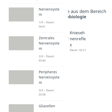
Nervensyste
Beliebte Inhalte aus dem Bereich
m
Neurobiologie
1/4 – Dauer:
04:41
Fototran
Reflexe
Knieseh
Zentrales
sduktion
Dauer: 04:36
nenrefle
Nervensyste
Dauer: 04:55
x
m
Dauer: 02:21
2/4 – Dauer:
03:44
Peripheres
Nervensyste
m
3/4 – Dauer:
03:58
Gliazellen