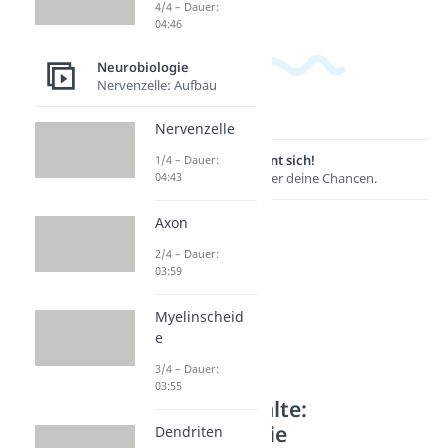
4/4 – Dauer:
04:46
Neurobiologie
Nervenzelle: Aufbau
Nervenzelle
Lernen lohnt sich!
1/4 – Dauer:
04:43
Entdecke hier deine Chancen.
Axon
2/4 – Dauer:
03:59
Myelinscheid
e
3/4 – Dauer:
03:55
Weitere Inhalte:
Neurobiologie
Dendriten