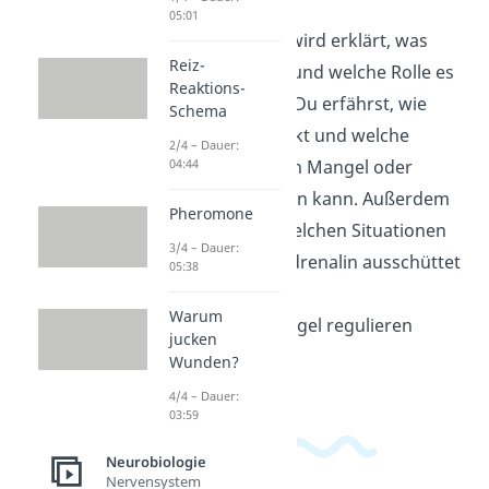
05:01
In diesem Video wird erklärt, was
Reiz-
Noradrenalin ist und welche Rolle es
Reaktions-
im Körper spielt. Du erfährst, wie
Schema
Noradrenalin wirkt und welche
2/4 – Dauer:
04:44
Auswirkungen ein Mangel oder
Überschuss haben kann. Außerdem
Pheromone
wird erklärt, in welchen Situationen
3/4 – Dauer:
der Körper Noradrenalin ausschüttet
05:38
und wie du deine
Warum
Noradrenalinspiegel regulieren
jucken
kannst.
Wunden?
4/4 – Dauer:
03:59
Neurobiologie
Nervensystem