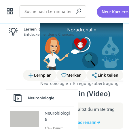
Suche
Neu: Karriere
Lernen lohnt sich!
Entdecke hier deine Chancen.
Lernplan
Merken
Link teilen
Neurobiologie
Erregungsübertragung
Noradrenalin (Video)
Neurobiologie
Weitere Infos erhältst du im Beitrag
Neurobiologi
zum Video
e
zum Beitrag: Noradrenalin
1/4 – Dauer: