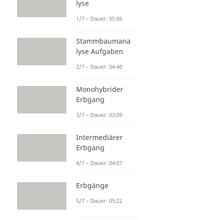
lyse
Prophase
Dauer: 05:03
1/7 – Dauer: 05:06
Anaphase
Dauer: 03:26
Stammbaumana
lyse Aufgaben
2/7 – Dauer: 04:40
Monohybrider
Erbgang
3/7 – Dauer: 03:09
Intermediärer
Erbgang
4/7 – Dauer: 04:07
Erbgänge
5/7 – Dauer: 05:22