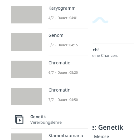
Karyogramm
4/7 – Dauer: 04:01
Genom
5/7 – Dauer: 04:15
Lernen lohnt sich!
Entdecke hier deine Chancen.
Chromatid
6/7 – Dauer: 05:20
Chromatin
7/7 – Dauer: 04:50
Genetik
Vererbungslehre
Weitere Inhalte: Genetik
Stammbaumana
Phasen der Mitose und Meiose