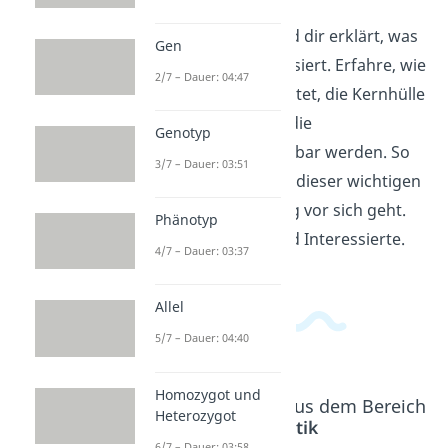
In diesem Video wird dir erklärt, was
Gen
in der Prophase passiert. Erfahre, wie
2/7 – Dauer: 04:47
sich die DNA verdichtet, die Kernhülle
aufgelöst wird und die
Genotyp
Chromosomen sichtbar werden. So
3/7 – Dauer: 03:51
verstehst du, was in dieser wichtigen
Phase der Zellteilung vor sich geht.
Phänotyp
Ideal für Schüler und Interessierte.
4/7 – Dauer: 03:37
Allel
5/7 – Dauer: 04:40
Homozygot und
Beliebte Inhalte aus dem Bereich
Heterozygot
Genetik
6/7 – Dauer: 03:58