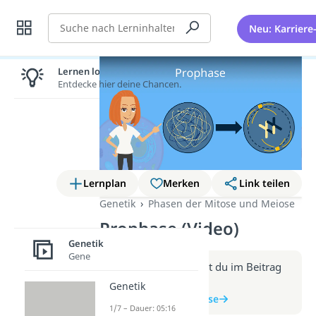
Suche
Neu: Karriere
Lernen lohnt sich!
Entdecke hier deine Chancen.
Lernplan
Merken
Link teilen
Genetik
Phasen der Mitose und Meiose
Prophase (Video)
Genetik
Gene
Weitere Infos erhältst du im Beitrag
zum Video
Genetik
zum Beitrag: Prophase
1/7 – Dauer: 05:16