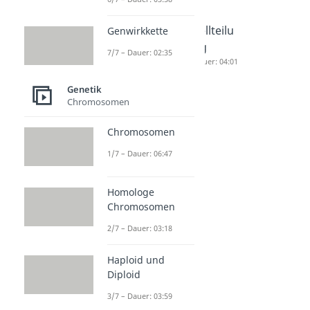
Anaphas
Zellzyklu
Zellteilu
Genwirkkette
e
s
ng
7/7 – Dauer: 02:35
Dauer: 03:26
Dauer: 04:28
Dauer: 04:01
Genetik
Chromosomen
Chromosomen
1/7 – Dauer: 06:47
Homologe
Chromosomen
2/7 – Dauer: 03:18
Haploid und
Diploid
3/7 – Dauer: 03:59