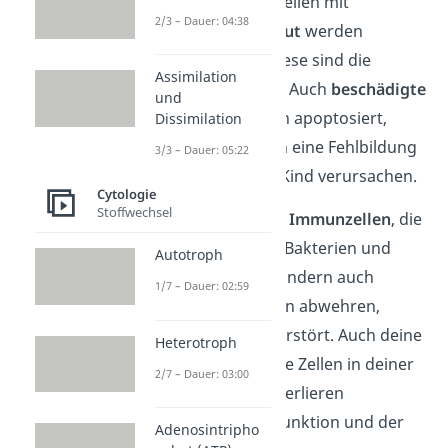
Zellen
sein. Auch Zellen mit
2/3 – Dauer: 04:38
verändertem Erbgut
werden
eliminiert. Denn diese sind die
Assimilation
Ursache für Krebs. Auch
beschädigte
und
Keimzellen
werden apoptosiert,
Dissimilation
denn diese können eine Fehlbildung
3/3 – Dauer: 05:22
bei dem späteren Kind verursachen.
Cytologie
Stoffwechsel
Außerdem werden
Immunzellen
, die
plötzlich nicht nur Bakterien und
Autotroph
Viren angreifen, sondern auch
1/7 – Dauer: 02:59
körpereigene Zellen abwehren,
durch Apoptose zerstört. Auch deine
Heterotroph
Sinneszellen
für die Zellen in deiner
2/7 – Dauer: 03:00
Zunge oder Nase verlieren
irgendwann ihre Funktion und der
Adenosintripho