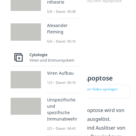
Ablauf der intrinsischen Apoptose
ntheorie
5/6 – Dauer: 05:38
Alexander
Fleming
6/6 – Dauer: 05:16
Cytologie
Viren und Immunsystem
Viren Aufbau
Extrinsische Apoptose
1/5 – Dauer: 05:16
zur Stelle im Video springen
(01:38)
Unspezifische
und
Die extrinsische Apoptose wird von
spezifische
externen Faktoren ausgelöst.
Immunabwehr
Externe Auslöser
sind Auslöser von
2/5 – Dauer: 04:43