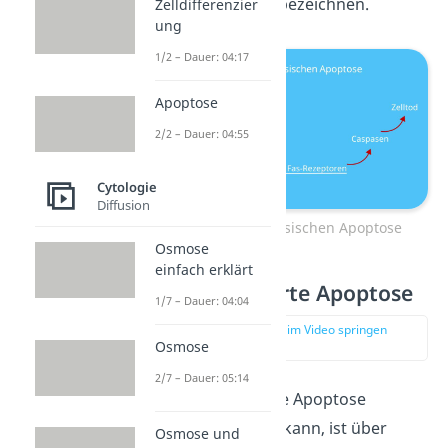
Todesrezeptoren
bezeichnen.
Zelldifferenzier
ung
1/2 – Dauer: 04:17
Apoptose
2/2 – Dauer: 04:55
Cytologie
Diffusion
Ablauf der extrinsischen Apoptose
Osmose
einfach erklärt
Stressinduzierte Apoptose
1/7 – Dauer: 04:04
zur Stelle im Video springen
Osmose
(02:08)
2/7 – Dauer: 05:14
Der dritte Weg, wie Apoptose
ausgelöst werden kann, ist über
Osmose und