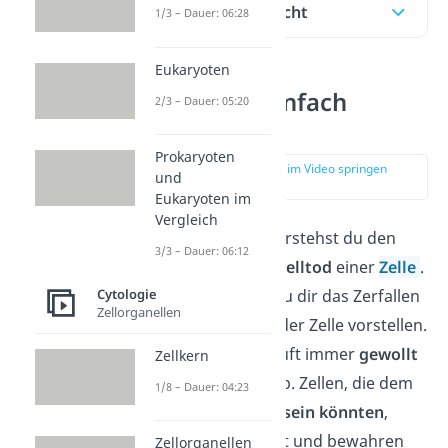
Inhaltsübersicht
1/3 – Dauer: 06:28
Eukaryoten
Apoptose einfach
2/3 – Dauer: 05:20
erklärt
Prokaryoten
zur Stelle im Video springen
und
(00:12)
Eukaryoten im
Vergleich
Unter Apoptose verstehst du den
3/3 – Dauer: 06:12
programmierten Zelltod
einer
Zelle
.
Darunter kannst du dir das Zerfallen
Cytologie
Zellorganellen
und das Auflösen der Zelle vorstellen.
Dieser Vorgang läuft immer
gewollt
Zellkern
und kontrolliert
ab. Zellen, die dem
1/8 – Dauer: 04:23
Körper
gefährlich sein könnten
,
werden aussortiert und bewahren
Zellorganellen