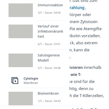
außerhalb der Zelle. Das sind zum
Immunreaktion
Beispiel
Röntgenstrahlung
,
3/5 – Dauer: 04:04
Schwermetalle im Körper oder
Zytotoxine. Unter einem Zytotoxin
Verlauf einer
kannst du dir Zellgifte wie Atemgifte
Infektionskrank
oder Koffein und Nikotin vorstellen.
heit
Auch ein Hitzeschock, also extrem
4/5 – Dauer: 03:01
hohe Temperaturen, kann die
Salutogenese
Apoptose auslösen.
Modell
Diese Faktoren
aktivieren
innerhalb
5/5 – Dauer: 04:48
des Körpers
Zellen wie T-
Cytologie
Lymphozyten
. Diese sind für die
Membran
Immunabwehr wichtig, denn zu
Biomembran
ihnen gehören auch die T-Killerzellen,
1/5 – Dauer: 04:43
die im Körper von