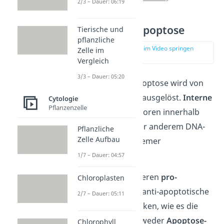
2/3 – Dauer: 06:19
Intrinsische Apoptose
Tierische und
pflanzliche
zur Stelle im Video springen
Zelle im
(00:38)
Vergleich
3/3 – Dauer: 05:20
Die intrinsische Apoptose wird von
internen Faktoren ausgelöst.
Interne
Cytologie
Pflanzenzelle
Auslöser
, also Faktoren innerhalb
der Zelle, sind unter anderem DNA-
Pflanzliche
Zelle Aufbau
Schäden oder extremer
Wassermangel.
1/7 – Dauer: 04:57
In einer Zelle existieren
pro-
Chloroplasten
apoptotische
und anti-apoptotische
2/7 – Dauer: 05:11
Proteine. Diese wirken, wie es die
Namen sagen, entweder
Apoptose-
Chlorophyll