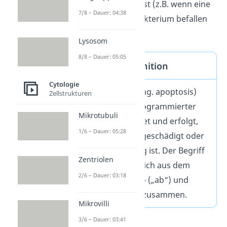
kann) oder krank ist (z.B. wenn eine
7/8 – Dauer: 04:38
Zelle von einem Bakterium befallen
ist).
Lysosom
8/8 – Dauer: 05:05
Apoptose Definition
Cytologie
Die Apoptose (eng. apoptosis)
Zellstrukturen
wird auch als programmierter
Mikrotubuli
Zelltod bezeichnet und erfolgt,
1/6 – Dauer: 05:28
wenn eine Zelle geschädigt oder
funktionsunfähig ist. Der Begriff
Zentriolen
Apoptose setzt sich aus dem
2/6 – Dauer: 03:18
griechischen apo („ab“) und
ptosis („fallen“) zusammen.
Mikrovilli
3/6 – Dauer: 03:41