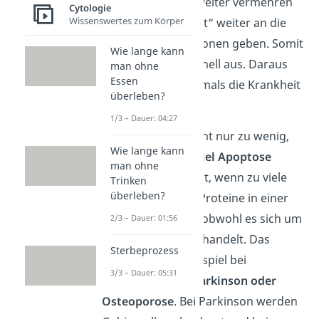
sich diese immer weiter vermehren
Cytologie
Wissenswertes zum Körper
und ihre „Krankheit“ weiter an die
nächsten Generationen geben. Somit
Wie lange kann
breitet sie sich schnell aus. Daraus
man ohne
Essen
entwickelt sich oftmals die Krankheit
überleben?
Krebs
.
1/3 – Dauer: 04:27
Jedoch kann es nicht nur zu wenig,
Wie lange kann
sondern auch
zu viel Apoptose
man ohne
geben. Das passiert, wenn zu viele
Trinken
überleben?
pro-apoptotische Proteine in einer
Zelle vorkommen, obwohl es sich um
2/3 – Dauer: 01:56
keine kranke Zelle handelt. Das
Sterbeprozess
findest du zum Beispiel bei
3/3 – Dauer: 05:31
Krankheiten wie
Parkinson oder
Osteoporose
. Bei Parkinson werden