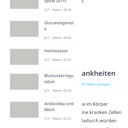
Körper erneuert sie.
sphat (ATP)
3/7 – Dauer: 06:18
Gluconeogenes
e
4/7 – Dauer: 04:25
Homöostase
5/7 – Dauer: 02:15
Apoptose Krankheiten
Blutzuckerregu
lation
zur Stelle im Video springen
(03:52)
6/7 – Dauer: 03:14
Würde die Apoptose im Körper
Antibiotika und
Milch
fehlen
, könnten keine kranken Zellen
7/7 – Dauer: 03:15
entsorgt werden. Dadurch würden