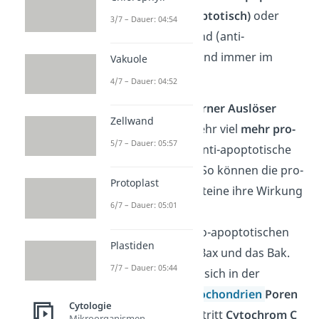
fördernd (pro-apoptotisch)
oder
3/7 – Dauer: 04:54
Apoptose-hemmend (anti-
apoptotisch). Sie sind immer im
Vakuole
Gleichgewicht.
4/7 – Dauer: 04:52
Wenn nun ein
interner Auslöser
Zellwand
vorliegt, werden sehr viel
mehr pro-
5/7 – Dauer: 05:57
apoptotische
als anti-apoptotische
Proteine gebildet. So können die pro-
Protoplast
apoptotischen Proteine ihre Wirkung
6/7 – Dauer: 05:01
entfalten.
Die wichtigsten pro-apoptotischen
Plastiden
Proteine sind das Bax und das Bak.
7/7 – Dauer: 05:44
Sie bewirken, dass sich in der
Membran der
Mitochondrien
Poren
Cytologie
bilden. Über diese tritt
Cytochrom C
Mikroorganismen