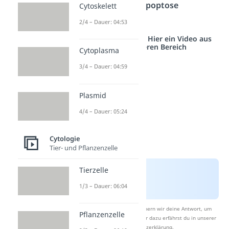
stressinduzierte Apoptose
Cytoskelett
unterteilen.
2/4 – Dauer: 04:53
Studyflix vernetzt: Hier ein Video aus
einem anderen Bereich
Cytoplasma
3/4 – Dauer: 04:59
Plasmid
4/4 – Dauer: 05:24
Cytologie
Tier- und Pflanzenzelle
Tierzelle
1/3 – Dauer: 06:04
Nach Beantwortung speichern wir deine Antwort, um
Pflanzenzelle
Studyflix zu verbessern. Mehr dazu erfährst du in unserer
Datenschutzerklärung
.