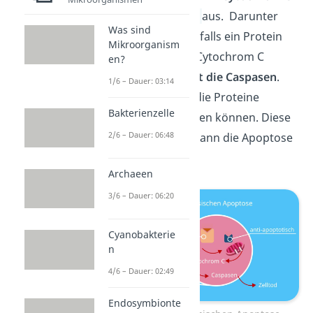
in das
Cytoplasma
aus. Darunter
Was sind
kannst du dir ebenfalls ein Protein
Mikroorganism
vorstellen. Dieses Cytochrom C
en?
wiederum
aktiviert die Caspasen
.
1/6 – Dauer: 03:14
Das sind Enzyme, die Proteine
Bakterienzelle
spalten und abbauen können. Diese
2/6 – Dauer: 06:48
Caspasen führen dann die Apoptose
durch.
Archaeen
3/6 – Dauer: 06:20
Cyanobakterie
n
4/6 – Dauer: 02:49
Endosymbionte