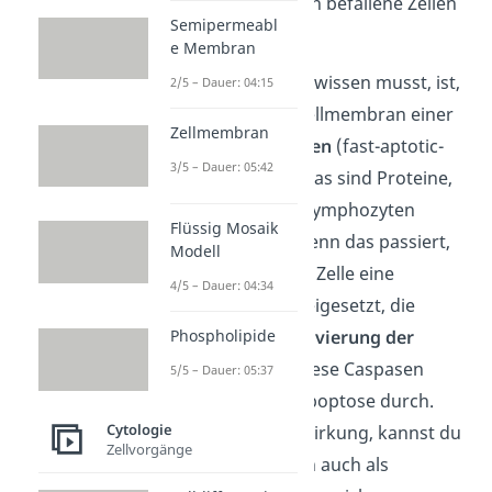
Krankheitserregern befallene Zellen
Semipermeabl
zerstören.
e Membran
Was du außerdem wissen musst, ist,
2/5 – Dauer: 04:15
dass sich an der Zellmembran einer
Zellmembran
Zelle
Fas-Rezeptoren
(fast-aptotic-
3/5 – Dauer: 05:42
signal) befinden. Das sind Proteine,
an denen diese T-Lymphozyten
Flüssig Mosaik
binden können. Wenn das passiert,
Modell
wird innerhalb der Zelle eine
4/5 – Dauer: 04:34
Kettenreaktion
freigesetzt, die
schließlich zur
Aktivierung der
Phospholipide
Caspasen
führt. Diese Caspasen
5/5 – Dauer: 05:37
führen dann die Apoptose durch.
Cytologie
Aufgrund dieser Wirkung, kannst du
Zellvorgänge
die Fas-Rezeptoren auch als