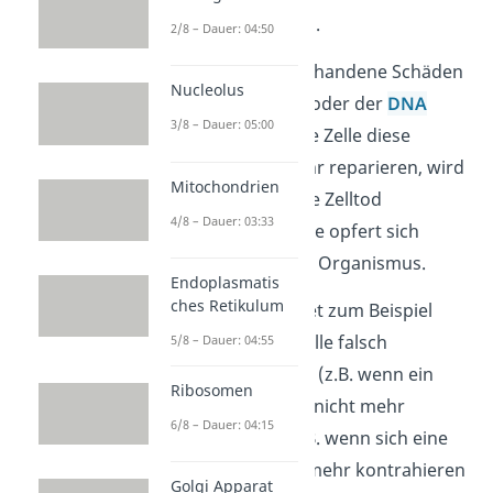
ihn so vor Schäden.
2/8 – Dauer: 04:50
Eine Zelle kann vorhandene Schäden
Nucleolus
an
Zellorganellen
oder der
DNA
3/8 – Dauer: 05:00
erkennen. Kann die Zelle diese
Schäden nicht mehr reparieren, wird
Mitochondrien
der programmierte Zelltod
4/8 – Dauer: 03:33
eingeleitet. Die Zelle opfert sich
sozusagen für den Organismus.
Endoplasmatis
ches Retikulum
Die Apoptose findet zum Beispiel
statt, wenn eine Zelle falsch
5/8 – Dauer: 04:55
ausgebildet wurde (z.B. wenn ein
Ribosomen
Zellorganell fehlt), nicht mehr
6/8 – Dauer: 04:15
funktionsfähig (z.B. wenn sich eine
Muskelzelle nicht mehr kontrahieren
Golgi Apparat