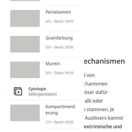
Peroxisomen
4/6 – Dauer: 03:59
Gramfärbung
5/6 – Dauer: 03:56
Apoptose Mechanismen
Murein
6/6 – Dauer: 04:10
Eine Apoptose wird von
verschiedenen Mechanismen
Cytologie
ausgelöst. Die Auslöser dafür
Zellorganisation
können von innerhalb oder
Kompartimenti
außerhalb der Zelle stammen. Je
erung
nach Herkunft des Auslösers kannst
1/4 – Dauer: 05:50
du in
intrinsische, extrinsische und