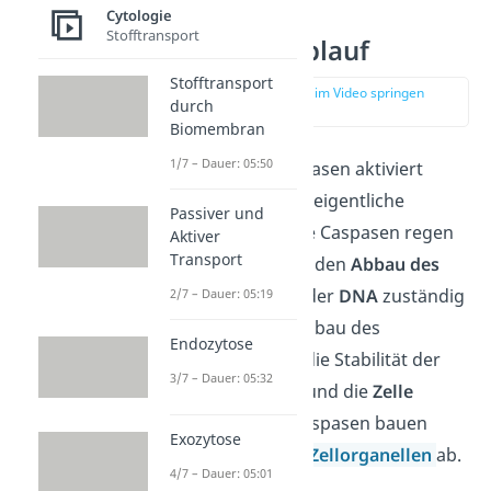
Cytologie
Stofftransport
Apoptose Ablauf
Stofftransport
zur Stelle im Video springen
durch
(02:21)
Biomembran
1/7 – Dauer: 05:50
Nachdem die Caspasen aktiviert
wurden, findet die eigentliche
Passiver und
Apoptose statt. Die Caspasen regen
Aktiver
Transport
Enzyme an, die für den
Abbau des
Cytoskeletts
und der
DNA
zuständig
2/7 – Dauer: 05:19
sind. Durch den Abbau des
Endozytose
Cytoskeletts wird die Stabilität der
3/7 – Dauer: 05:32
Zelle aufgehoben und die
Zelle
schrumpft
. Die Caspasen bauen
Exozytose
auch alle anderen
Zellorganellen
ab.
4/7 – Dauer: 05:01