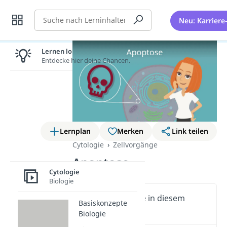
Suche
Neu: Karriere
Lernen lohnt sich!
Entdecke hier deine Chancen.
Lernplan
Merken
Link teilen
Cytologie
Zellvorgänge
Apoptose
Cytologie
Biologie
Wichtige Inhalte in diesem
Basiskonzepte
Video
Biologie