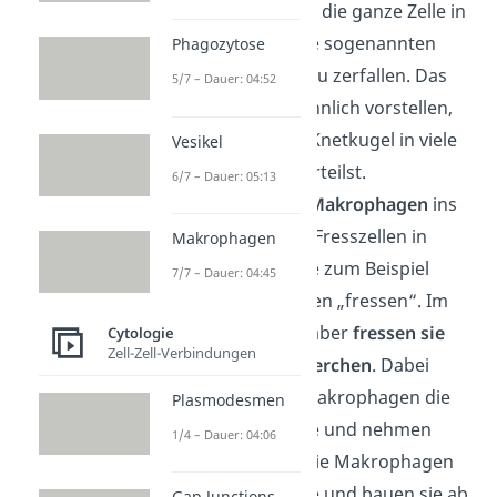
Schließlich beginnt die ganze Zelle in
viele Einzelteile, die sogenannten
Phagozytose
Apoptosekörper
, zu zerfallen. Das
5/7 – Dauer: 04:52
kannst du dir so ähnlich vorstellen,
wie wenn du eine Knetkugel in viele
Vesikel
kleinere Kugeln zerteilst.
6/7 – Dauer: 05:13
Nun kommen die
Makrophagen
ins
Spiel. Das sind die Fresszellen in
Makrophagen
deinem Körper, die zum Beispiel
7/7 – Dauer: 04:45
Viren oder Bakterien „fressen“. Im
Fall der Apoptose aber
fressen sie
Cytologie
Zell-Zell-Verbindungen
die Apoptosekörperchen
. Dabei
umschließen die Makrophagen die
Plasmodesmen
Einzelteile der Zelle und nehmen
1/4 – Dauer: 04:06
diese in sich auf. Die Makrophagen
verdauen die Reste und bauen sie ab.
Gap Junctions