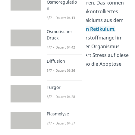
Osmoregulatio
bestimmte Stressoren. Das können
n
zum Beispiel ein unkontrolliertes
3/7 – Dauer: 04:13
Ausschütten des Calciums aus dem
Endoplasmatischen Retikulum,
Osmotischer
Glucose- und Sauerstoffmangel im
Druck
Lebewesen sein. Der Organismus
4/7 – Dauer: 04:42
reagiert mit einer Art Stress auf diese
Diffusion
Faktoren und löst so die Apoptose
5/7 – Dauer: 06:36
aus.
Turgor
6/7 – Dauer: 04:28
Plasmolyse
7/7 – Dauer: 04:57