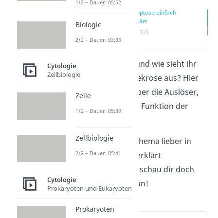
1/2 – Dauer: 05:52
Apoptose einfach
erklärt
Biologie
(00:12)
2/2 – Dauer: 03:33
Was ist Apoptose und wie sieht ihr
Cytologie
Zellbiologie
Unterschied zur Nekrose aus? Hier
erfährst du alles über die Auslöser,
Zelle
den Ablauf und die Funktion der
1/2 – Dauer: 05:39
Apoptose.
Zellbiologie
Du möchtest das Thema lieber in
2/2 – Dauer: 05:41
wenigen Minuten erklärt
bekommen? Dann schau dir doch
Cytologie
unser
Video
dazu an!
Prokaryoten und Eukaryoten
Prokaryoten