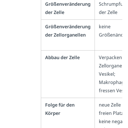
Größenveränderung
Schrumpfun
der Zelle
der Zelle
Größenveränderung
keine
der Zellorganellen
Größenände
Abbau der Zelle
Verpacken d
Zellorganelle
Vesikel;
Makrophage
fressen Vesik
Folge für den
neue Zelle n
Körper
freien Platz e
keine negati