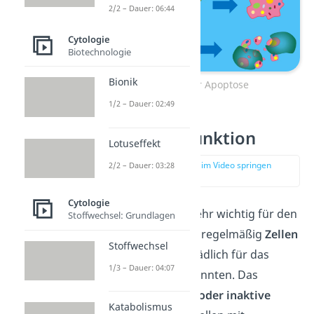
2/2 – Dauer: 06:44
Cytologie
Biotechnologie
Bionik
Ablauf der Apoptose
1/2 – Dauer: 02:49
Apoptose Funktion
Lotuseffekt
zur Stelle im Video springen
2/2 – Dauer: 03:28
(03:21)
Cytologie
Die Apoptose ist sehr wichtig für den
Stoffwechsel: Grundlagen
Körper. Es werden regelmäßig
Zellen
Stoffwechsel
eliminiert
, die schädlich für das
1/3 – Dauer: 04:07
Lebewesen sein könnten. Das
können
entartete oder inaktive
Katabolismus