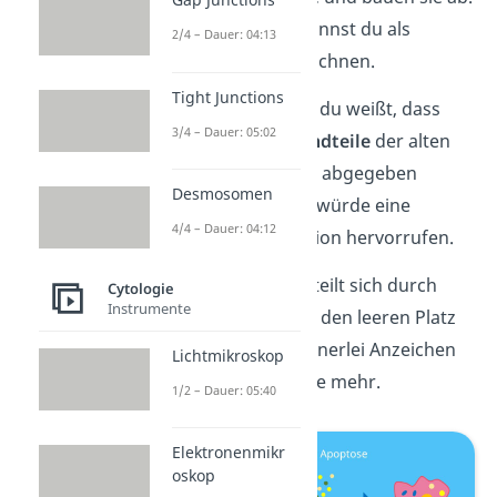
Diesen Vorgang kannst du als
2/4 – Dauer: 04:13
Phagozytose
bezeichnen.
Tight Junctions
Es ist wichtig, dass du weißt, dass
3/4 – Dauer: 05:02
dabei
keine Bestandteile
der alten
Zelle in den Körper abgegeben
Desmosomen
werden. Denn das würde eine
4/4 – Dauer: 04:12
Entzündungsreaktion hervorrufen.
Eine Nachbarzelle teilt sich durch
Cytologie
Instrumente
Mitose
und nimmt den leeren Platz
ein. Es gibt also keinerlei Anzeichen
Lichtmikroskop
einer kaputten Zelle mehr.
1/2 – Dauer: 05:40
Elektronenmikr
oskop