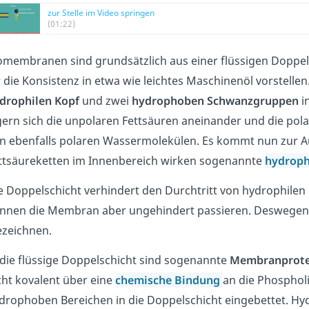
zur Stelle im Video springen
(01:22)
omembranen sind grundsätzlich aus einer flüssigen Doppel
r die Konsistenz in etwa wie leichtes Maschinenöl vorstelle
drophilen Kopf
und zwei
hydrophoben Schwanzgruppen
i
gern sich die unpolaren Fettsäuren aneinander und die pol
n ebenfalls polaren Wassermolekülen. Es kommt nun zur A
ttsäureketten im Innenbereich wirken sogenannte
hydrop
e Doppelschicht verhindert den Durchtritt von hydrophilen
nnen die Membran aber ungehindert passieren. Deswegen 
zeichnen.
 die flüssige Doppelschicht sind sogenannte
Membranprote
cht kovalent über eine
chemische Bindung
an die Phospholi
drophoben Bereichen in die Doppelschicht eingebettet. Hyd