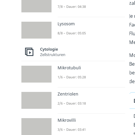
za
7/8 – Dauer: 04:38
Je
Lysosom
Fa
Fl
8/8 – Dauer: 05:05
M
Cytologie
Mo
Zellstrukturen
Be
Mikrotubuli
be
1/6 – Dauer: 05:28
de
Zentriolen
2/6 – Dauer: 03:18
Mikrovilli
3/6 – Dauer: 03:41