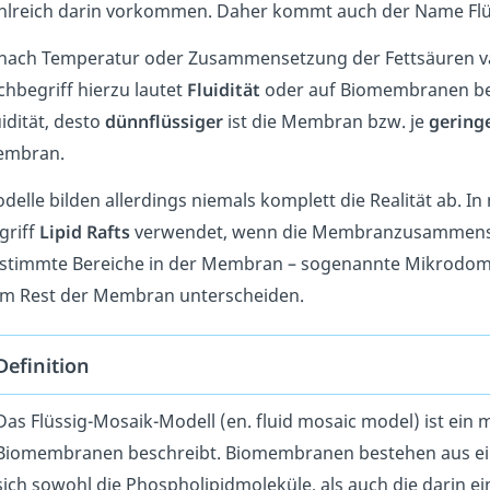
hlreich darin vorkommen. Daher kommt auch der Name Flü
 nach Temperatur oder Zusammensetzung der Fettsäuren var
chbegriff hierzu lautet
Fluidität
oder auf Biomembranen b
uidität, desto
dünnflüssiger
ist die Membran bzw. je
gering
embran.
delle bilden allerdings niemals komplett die Realität ab.
griff
Lipid Rafts
verwendet, wenn die Membranzusammensetz
stimmte Bereiche in der Membran – sogenannte Mikrodomä
m Rest der Membran unterscheiden.
Definition
Das Flüssig-Mosaik-Modell (en. fluid mosaic model) ist ein 
Biomembranen beschreibt. Biomembranen bestehen aus eine
sich sowohl die Phospholipidmoleküle, als auch die darin ei