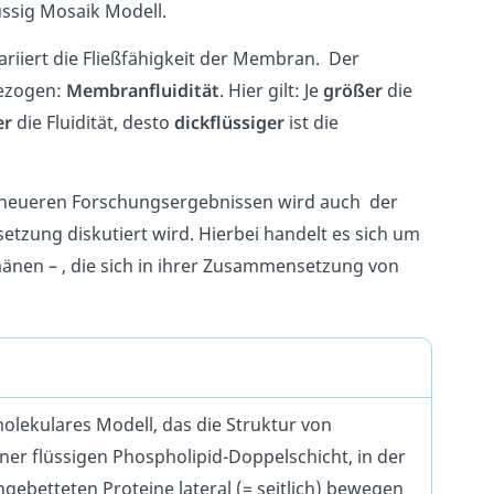
ssig Mosaik Modell.
iiert die Fließfähigkeit der Membran. Der
ezogen:
Membranfluidität
. Hier gilt: Je
größer
die
er
die Fluidität, desto
dickflüssiger
ist die
 In neueren Forschungsergebnissen wird auch der
ung diskutiert wird. Hierbei handelt es sich um
nen – , die sich in ihrer Zusammensetzung von
molekulares Modell, das die Struktur von
r flüssigen Phospholipid-Doppelschicht, in der
ngebetteten Proteine lateral (= seitlich) bewegen