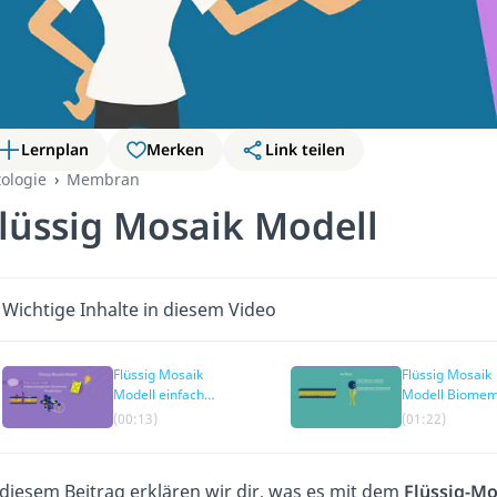
Lernplan
Merken
Link teilen
tologie
Membran
lüssig Mosaik Modell
Wichtige Inhalte in diesem Video
Flüssig Mosaik
Flüssig Mosaik
Modell einfach
Modell Biome
erklärt
(00:13)
(01:22)
 diesem Beitrag erklären wir dir, was es mit dem
Flüssig-Mo