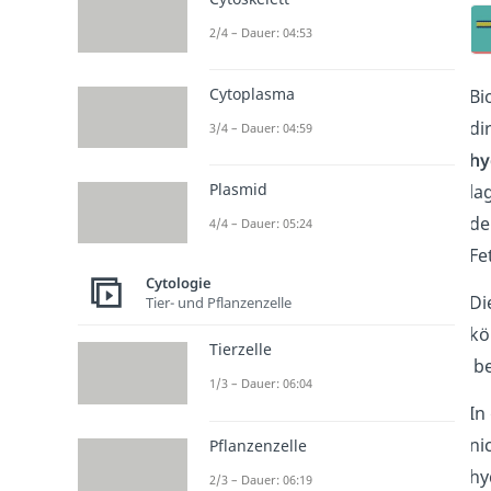
2/4 – Dauer: 04:53
Cytoplasma
Bi
di
3/4 – Dauer: 04:59
hy
Plasmid
la
de
4/4 – Dauer: 05:24
Fe
Cytologie
Di
Tier- und Pflanzenzelle
kö
Tierzelle
be
1/3 – Dauer: 06:04
In
ni
Pflanzenzelle
hy
2/3 – Dauer: 06:19