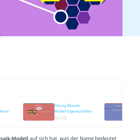
Flüssig Mosaik
Ei
mbran
Modell Eigenschaften
Fl
(02:25)
(0
saik-Modell
auf sich hat, was der Name bedeutet