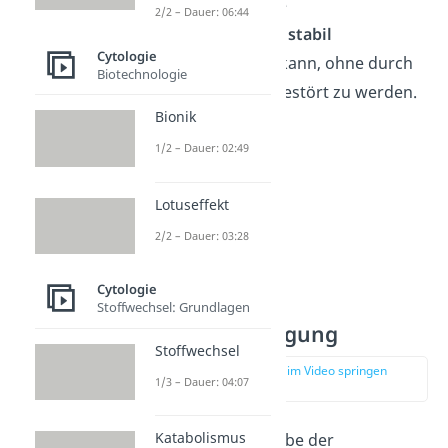
damit die Zelle ihre
2/2 – Dauer: 06:44
Lebensfunktionen stabil
Cytologie
aufrechterhalten
kann, ohne durch
Biotechnologie
äußere Einflüsse gestört zu werden.
Bionik
1/2 – Dauer: 02:49
Lotuseffekt
2/2 – Dauer: 03:28
Cytologie
Stoffwechsel: Grundlagen
Signalübertragung
Stoffwechsel
zur Stelle im Video springen
1/3 – Dauer: 04:07
(04:37)
Katabolismus
Eine weitere Aufgabe der