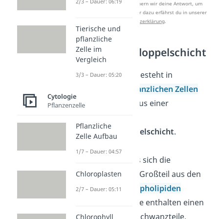
2/3 – Dauer: 06:19
Nach Beantwortung speichern wir deine Antwort, um
Studyflix zu verbessern. Mehr dazu erfährst du in unserer
Datenschutzerklärung
.
Tierische und
pflanzliche
Zelle im
Phospholipiddoppelschicht
Vergleich
Die Zellmembran besteht in
3/3 – Dauer: 05:20
tierischen
und
pflanzlichen
Zellen
Cytologie
und in
Bakterien
aus einer
Pflanzenzelle
sogenannten
Pflanzliche
Phospholipiddoppelschicht
.
Zelle Aufbau
1/7 – Dauer: 04:57
Das bedeutet, dass sich die
Zellmembran zum Großteil aus den
Chloroplasten
sogenannten
Phospholipiden
2/7 – Dauer: 05:11
zusammensetzt. Sie enthalten einen
Kopfteil und zwei Schwanzteile.
Chlorophyll