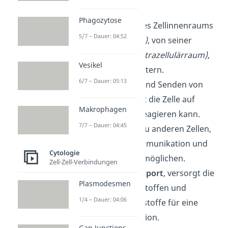
sind:
Phagozytose
Abgrenzung
des Zellinnenraums
5/7 – Dauer: 04:52
(inneres Milieu)
, von seiner
Umgebung
(Extrazellulärraum)
,
Vesikel
um Stoffe zu filtern.
6/7 – Dauer: 05:13
Übertragung
und Senden von
Signalen, damit die Zelle auf
Makrophagen
äußere Reize reagieren kann.
7/7 – Dauer: 04:45
Verknüpfung
zu anderen Zellen,
um die Zellkommunikation und
Cytologie
Stabilität zu ermöglichen.
Zell-Zell-Verbindungen
Membrantransport
, versorgt die
Plasmodesmen
Zelle mit Nährstoffen und
1/4 – Dauer: 04:06
entfernt Abfallstoffe für eine
optimale Funktion.
Gap Junctions