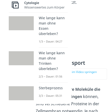
Gewebes unterstützt.
Cytologie
Wissenswertes zum Körper
Wie lange kann
man ohne
Essen
überleben?
1/3 – Dauer: 04:27
Wie lange kann
man ohne
Membrantransport
Trinken
überleben?
zur Stelle im Video springen
(03:18)
2/3 – Dauer: 01:56
Sterbeprozess
Damit auch
größere Moleküle die
Membran durchdringen
können,
3/3 – Dauer: 05:31
sind verschiedene Proteine in der
Zellmembran notwendig. Je nach