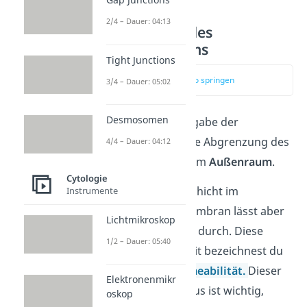
2/4 – Dauer: 04:13
Abgrenzung des
Zellinnenraums
Tight Junctions
zum Video springen
3/4 – Dauer: 05:02
Desmosomen
Die wichtigste Aufgabe der
Zellmembran ist die Abgrenzung des
4/4 – Dauer: 04:12
Zellinnenraums
vom
Außenraum
.
Cytologie
Die hydrophobe Schicht im
Instrumente
Innenraum der Membran lässt aber
Lichtmikroskop
nicht alle Moleküle durch. Diese
1/2 – Dauer: 05:40
Halbdurchlässigkeit bezeichnest du
auch als
Semipermeabilität.
Dieser
Elektronenmikr
Schutzmechanismus ist wichtig,
oskop