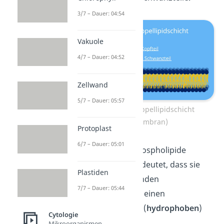
3/7 – Dauer: 04:54
Vakuole
4/7 – Dauer: 04:52
Zellwand
5/7 – Dauer: 05:57
Aufbau der Doppellipidschicht
(Zellmembran)
Protoplast
6/7 – Dauer: 05:01
Insgesamt sind Phospholipide
amphiphil
. Das bedeutet, dass sie
Plastiden
einen wasserliebenden
7/7 – Dauer: 05:44
(
hydrophilen
) und einen
wassermeidenden (
hydrophoben
)
Cytologie
Teil besitzen.
Mikroorganismen