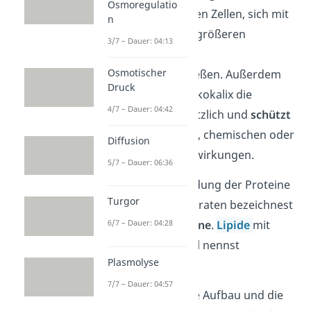
Osmoregulatio
ermöglicht er es den Zellen, sich mit
n
anderen Zellen zu größeren
3/7 – Dauer: 04:13
Zellverbänden
Osmotischer
zusammenzuschließen. Außerdem
Druck
stabilisiert
die Glykokalix die
4/7 – Dauer: 04:42
Zellmembran zusätzlich und
schützt
sie so vor fremden, chemischen oder
Diffusion
mechanischen Einwirkungen.
5/7 – Dauer: 06:36
Merke:
Die Verbindung der Proteine
Turgor
mit den Kohlenhydraten bezeichnest
6/7 – Dauer: 04:28
du als
Glykoproteine
.
Lipide
mit
Kohlenhydratanteil nennst
Plasmolyse
du
Glykolipide
.
7/7 – Dauer: 04:57
Der grundsätzliche Aufbau und die