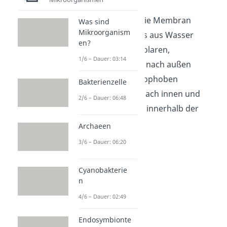
Da der Raum um die Membran
Was sind
Mikroorganism
herum größtenteils aus Wasser
en?
besteht, sind die polaren,
1/6 – Dauer: 03:14
hydrophilen Köpfe nach außen
gewandt. Die hydrophoben
Bakterienzelle
Schwänze zeigen nach innen und
2/6 – Dauer: 06:48
machen den Raum innerhalb der
Doppelschicht aus.
Archaeen
3/6 – Dauer: 06:20
Cyanobakterie
n
4/6 – Dauer: 02:49
Endosymbionte