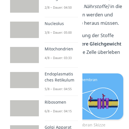
welche Stoffe
(z. B. Nährstoffe)
in die
2/8 – Dauer: 04:50
Zelle hineingelassen werden und
welche Abfallstoffe heraus müssen.
Nucleolus
3/8 – Dauer: 05:00
Die gezielte Steuerung der Stoffe
stabilisiert das
innere Gleichgewicht
Mitochondrien
der Zelle, sodass die Zelle überleben
4/8 – Dauer: 03:33
kann.
Endoplasmatis
ches Retikulum
5/8 – Dauer: 04:55
Ribosomen
6/8 – Dauer: 04:15
Die Zellmembran Skizze
Golgi Apparat