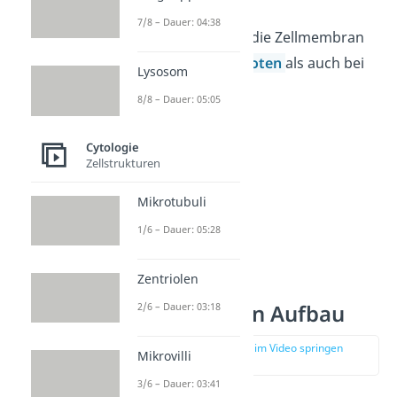
7/8 – Dauer: 04:38
Merke:
Du findest die Zellmembran
sowohl bei
Eukaryoten
als auch bei
Lysosom
Prokaryoten.
8/8 – Dauer: 05:05
Cytologie
Zellstrukturen
Mikrotubuli
1/6 – Dauer: 05:28
Zentriolen
Zellmembran Aufbau
2/6 – Dauer: 03:18
zur Stelle im Video springen
Mikrovilli
(00:50)
3/6 – Dauer: 03:41