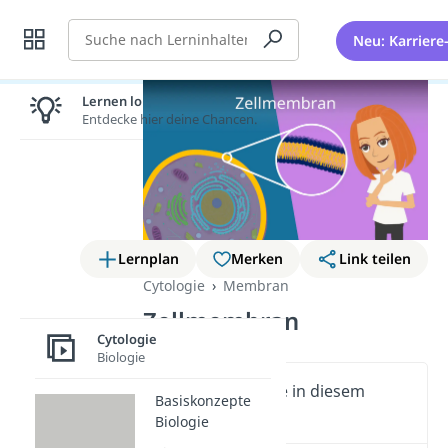
Suche
Neu: Karriere
Lernen lohnt sich!
Entdecke hier deine Chancen.
Lernplan
Merken
Link teilen
Cytologie
Membran
Zellmembran
Cytologie
Biologie
Wichtige Inhalte in diesem
Basiskonzepte
Video
Biologie