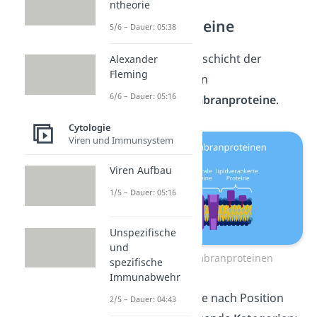
ntheorie
Membranproteine
5/6 – Dauer: 05:38
An der Lipiddoppelschicht der
Alexander
Fleming
Zellmembran liegen
6/6 – Dauer: 05:16
verschiedene
Membranproteine
.
Cytologie
Viren und Immunsystem
Viren Aufbau
1/5 – Dauer: 05:16
Unspezifische
und
Arten von Membranproteinen
spezifische
Immunabwehr
Du unterteilst sie, je nach Position
2/5 – Dauer: 04:43