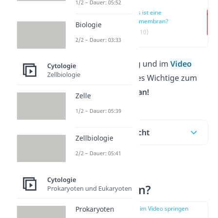
1/2 – Dauer: 05:52
Was ist eine
Zellmembran?
Biologie
(00:10)
2/2 – Dauer: 03:33
In unserem Beitrag und im
Video
Cytologie
Zellbiologie
erklären wir dir alles Wichtige zum
Thema
Zellmembran!
Zelle
1/2 – Dauer: 05:39
Inhaltsübersicht
Zellbiologie
2/2 – Dauer: 05:41
Was ist eine
Cytologie
Zellmembran?
Prokaryoten und Eukaryoten
zur Stelle im Video springen
Prokaryoten
(00:10)