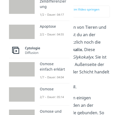
Zelldifferenzier
ung
zur Stelle im Video springen
(02:10)
1/2 – Dauer: 04:17
Apoptose
Innerhalb der Zellen von Tieren und
Prokaryoten findest du an der
2/2 – Dauer: 04:55
Zellmembran zusätzlich noch die
Cytologie
sogenannte
Glykokalix.
Diese
Diffusion
schreibst du auch
Glykokalyx
. Sie ist
Osmose
eine Schicht an der Außenseite der
einfach erklärt
Zellmembran. Bei der Schicht handelt
1/7 – Dauer: 04:04
es sich um einen
Kohlenhydratanteil
.
Osmose
2/7 – Dauer: 05:14
Die Glykokalix ist an einigen
Proteinen und Lipiden an der
Osmose und
Außenseite der Zelle gebunden. So