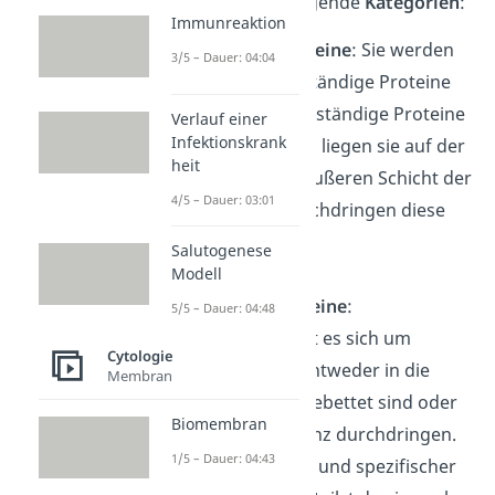
und Aufbau, in folgende
Kategorien
:
Immunreaktion
Periphere Proteine
: Sie werden
3/5 – Dauer: 04:04
auch wechselständige Proteine
oder membranständige Proteine
Verlauf einer
Infektionskrank
genannt. Dabei liegen sie auf der
heit
inneren oder äußeren Schicht der
4/5 – Dauer: 03:01
Membran, durchdringen diese
jedoch nicht.
Salutogenese
Modell
Integrale Proteine
:
5/5 – Dauer: 04:48
Hierbei handelt es sich um
Cytologie
Proteine, die entweder in die
Membran
Membran eingebettet sind oder
Biomembran
diese sogar ganz durchdringen.
1/5 – Dauer: 04:43
Je nach Aufbau und spezifischer