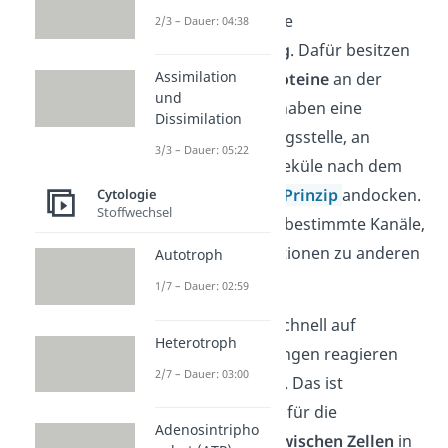
Zellmembran ist die
2/3 – Dauer: 04:38
Signalübertragung
. Dafür besitzen
Assimilation
Zellen
Rezeptorproteine
an der
und
Zellmembran. Sie haben eine
Dissimilation
spezifische Bindungsstelle, an
3/3 – Dauer: 05:22
welcher Signalmoleküle nach dem
Schlüssel-Schloss-Prinzip
andocken.
Cytologie
Stoffwechsel
Das Binden öffnet bestimmte Kanäle,
durch die Informationen zu anderen
Autotroph
Zellen gelangen.
1/7 – Dauer: 02:59
So kann die Zelle schnell auf
Heterotroph
Umweltveränderungen reagieren
2/7 – Dauer: 03:00
und sich anpassen.
Das ist
besonders wichtig für die
Adenosintripho
Kommunikation zwischen Zellen
in