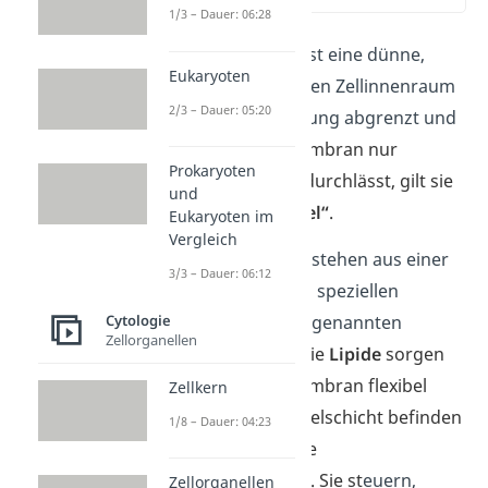
1/3 – Dauer: 06:28
Die
Zellmembran
ist eine dünne,
Eukaryoten
flexible Hülle, die den Zellinnenraum
2/3 – Dauer: 05:20
von seiner Umgebung abgrenzt und
schützt.
Da die Membran nur
Prokaryoten
bestimmte Stoffe durchlässt, gilt sie
und
als „
semipermeabel“
.
Eukaryoten im
Vergleich
Zellmembranen bestehen aus einer
3/3 – Dauer: 06:12
Doppelschicht
von speziellen
Fettsäuren. Den sogenannten
Cytologie
Zellorganellen
Phospholipiden
.
Die
Lipide
sorgen
dafür, dass die Membran flexibel
Zellkern
bleibt. In der Doppelschicht befinden
1/8 – Dauer: 04:23
sich kleine Tore, die
Membranproteine
. Sie
st
euern,
Zellorganellen