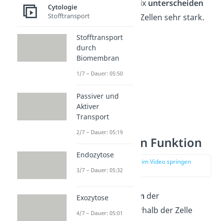
Dicke der Glykokalix
unterscheiden
Cytologie
Stofftransport
sich zwischen den Zellen sehr stark.
Stofftransport
durch
Biomembran
1/7 – Dauer: 05:50
Passiver und
Aktiver
Transport
2/7 – Dauer: 05:19
Zellmembran Funktion
Endozytose
zur Stelle im Video springen
(02:46)
3/7 – Dauer: 05:32
Die
Hauptaufgaben
der
Exozytose
Zellmembran innerhalb der Zelle
4/7 – Dauer: 05:01