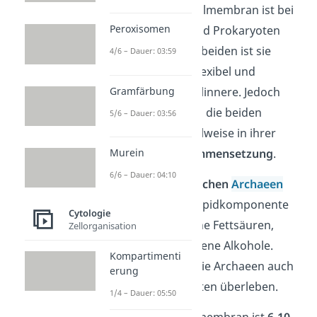
Der
Aufbau
der Zellmembran ist bei
Peroxisomen
den Eukaryoten und Prokaryoten
relativ ähnlich. Bei beiden ist sie
4/6 – Dauer: 03:59
nämlich ziemlich flexibel und
umschließt das Zellinnere. Jedoch
Gramfärbung
unterscheiden sich die beiden
5/6 – Dauer: 03:56
Membrantypen teilweise in ihrer
chemischen Zusammensetzung
.
Murein
6/6 – Dauer: 04:10
In den
prokaryotischen
Archaeen
befinden sich als Lipidkomponente
Cytologie
beispielsweise keine Fettsäuren,
Zellorganisation
sondern verschiedene Alkohole.
Kompartimenti
Dadurch können die Archaeen auch
erung
in extremen Gebieten überleben.
1/4 – Dauer: 05:50
Übrigens:
Die Zellmembran ist
6-10