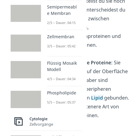
Funktion unterteilst du sie noch
Semipermeabl
weiter. Dabei unterscheidest du
e Membran
unter anderem zwischen
2/5 – Dauer: 04:15
Kanalproteinen,
Transmembranproteinen und
Zellmembran
Rezeptorproteinen.
3/5 – Dauer: 05:42
Lipidverankerte Proteine
: Sie
Flüssig Mosaik
Modell
befinden sich auf der Oberfläche
4/5 – Dauer: 04:34
der Membran, aber sind
entgegen den peripheren
Phospholipide
Proteinen an ein
Lipid
gebunden.
5/5 – Dauer: 05:37
Das ist eine seltenere Art von
Membranproteinen.
Cytologie
Zellvorgänge
Glykokalix