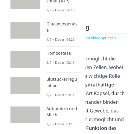
sphat (ATP)
einem Gewebe.
3/7 – Dauer: 06:18
Gluconeogenes
Zellverbindung
e
zur Stelle im Video springen
4/7 – Dauer: 04:25
(05:10)
Homöostase
Die Zellmembran ermöglicht die
5/7 – Dauer: 02:15
Verbindung
zwischen Zellen, wobei
die
Glykokalyx
eine wichtige Rolle
Blutzuckerregu
spielt. Die
kohlenhydrathaltige
lation
Schicht
bildet eine Art Kapsel, durch
6/7 – Dauer: 03:14
die sich Zellen aneinander binden
Antibiotika und
können. So entsteht Gewebe, das
Milch
den
Stoffaustausch
ermöglicht und
7/7 – Dauer: 03:15
die
Struktur
sowie
Funktion
des