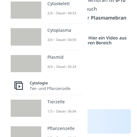
Cytoskelett
nm dick
und wird auch
2/4 – Dauer: 04:53
Zytomembran
oder
Plasmamebran
genannt.
Cytoplasma
Studyflix vernetzt: Hier ein Video aus
3/4 – Dauer: 04:59
einem anderen Bereich
Plasmid
4/4 – Dauer: 05:24
Cytologie
Tier- und Pflanzenzelle
Tierzelle
1/3 – Dauer: 06:04
Pflanzenzelle