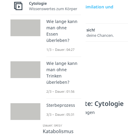
Cytologie
zur Videoseite: Assimilation und
Wissenswertes zum Körper
Dissimilation
Wie lange kann
man ohne
Lernen lohnt sich!
Essen
Entdecke hier deine Chancen.
überleben?
1/3 – Dauer: 04:27
Wie lange kann
man ohne
Trinken
überleben?
2/3 – Dauer: 01:56
Weitere Inhalte: Cytologie
Sterbeprozess
Stoffwechsel: Grundlagen
3/3 – Dauer: 05:31
Stoffwechsel
Dauer: 04:07
Katabolismus