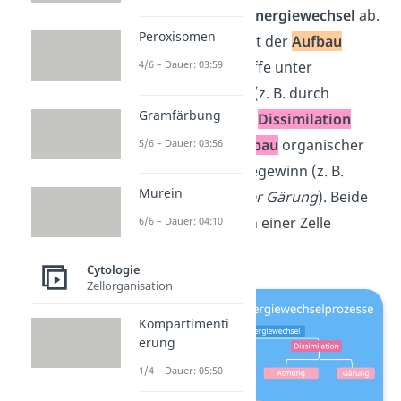
laufen
Stoff- und Energiewechsel
ab.
Peroxisomen
Die
Assimilation
ist der
Aufbau
4/6 – Dauer: 03:59
körpereigener Stoffe unter
Energieverbrauch (z. B. durch
Gramfärbung
Fotosynthese
). Die
Dissimilation
beschreibt den
Abbau
organischer
5/6 – Dauer: 03:56
Stoffe zum Energiegewinn (z. B.
Murein
durch
Atmung oder Gärung
). Beide
Vorgänge laufen in einer Zelle
6/6 – Dauer: 04:10
gleichzeitig ab.
Cytologie
Zellorganisation
Kompartimenti
erung
1/4 – Dauer: 05:50