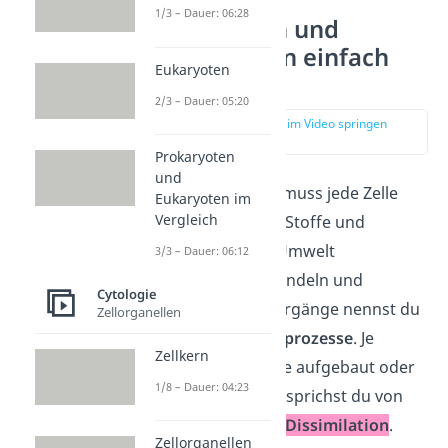
1/3 – Dauer: 06:28
Assimilation und
Dissimilation einfach
Eukaryoten
erklärt
2/3 – Dauer: 05:20
zur Stelle im Video springen
(00:15)
Prokaryoten
und
Um zu überleben, muss jede Zelle
Eukaryoten im
Vergleich
eines Organismus Stoffe und
Energien aus der Umwelt
3/3 – Dauer: 06:12
aufnehmen, umwandeln und
Cytologie
abgeben. Diese Vorgänge nennst du
Zellorganellen
auch
Stoffwechselprozesse
. Je
Zellkern
nachdem, ob Stoffe aufgebaut oder
1/8 – Dauer: 04:23
abgebaut werden, sprichst du von
Assimilation
oder
Dissimilation
.
Zellorganellen