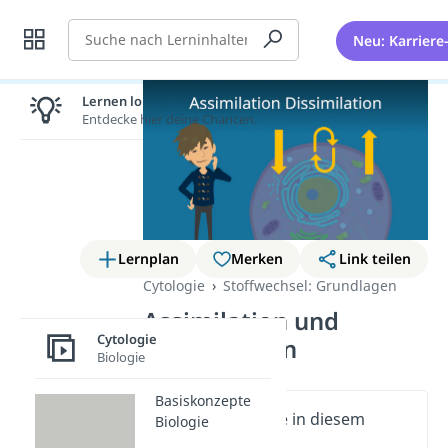
Suche
Neu: Karriere
Lernen lohnt sich!
Entdecke hier deine Chancen.
Lernplan
Merken
Link teilen
Cytologie
Stoffwechsel: Grundlagen
Assimilation und
Cytologie
Dissimilation
Biologie
Basiskonzepte
Wichtige Inhalte in diesem
Biologie
Video