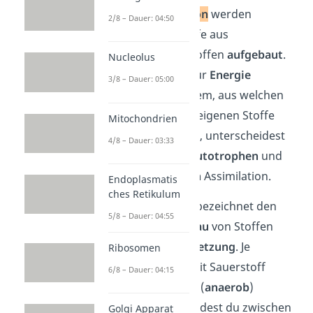
Bei der
Assimilation
werden
2/8 – Dauer: 04:50
körpereigene Stoffe aus
körperfremden Stoffen
aufgebaut
.
Nucleolus
Meistens wird dafür
Energie
3/8 – Dauer: 05:00
benötigt. Je nachdem, aus welchen
Stoffen die körpereigenen Stoffe
Mitochondrien
produziert werden, unterscheidest
4/8 – Dauer: 03:33
du zwischen der
autotrophen
und
der
heterotrophen
Assimilation.
Endoplasmatis
ches Retikulum
Die
Dissimilation
bezeichnet den
5/8 – Dauer: 04:55
stufenweisen
Abbau
von Stoffen
unter
Energiefreisetzung
. Je
Ribosomen
nachdem, ob sie mit Sauerstoff
6/8 – Dauer: 04:15
(
aerob
) oder ohne (
anaerob
)
abläuft, unterscheidest du zwischen
Golgi Apparat