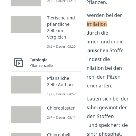
2/3 – Dauer: 06:19
Fotosynthese
der Pflanzen.
Im Vergleich dazu, werden bei der
Tierische und
heterotrophen Assimilation
pflanzliche
Zelle im
organische Stoffe
durch die
Vergleich
Nahrung aufgenommen und in die
3/3 – Dauer: 05:20
körpereigenen organischen
Stoffe
umgewandelt. Du findest die
Cytologie
Pflanzenzelle
heterotrophe Assimilation bei den
Menschen, den Tieren, den Pilzen
Pflanzliche
Zelle Aufbau
und bei vielen Bakterienarten.
1/7 – Dauer: 04:57
Organische Stoffe bauen sich bei der
Dissimilation
ab. Dabei gewinnt der
Chloroplasten
Organismus die in den Stoffen
2/7 – Dauer: 05:11
enthaltene Energie und speichert sie
in Form von Adenosintriphosphat,
Chlorophyll