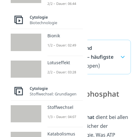
2/2 – Dauer: 06:44
Cytologie
Biotechnologie
Bionik
1/2 – Dauer: 02:49
Assimilation und
Dissimilation — häufigste
Lotuseffekt
Fragen
(ausklappen)
2/2 – Dauer: 03:28
Cytologie
Adenosintriphosphat
Stoffwechsel: Grundlagen
(ATP)
Stoffwechsel
Adenosintriphosphat
dient bei allen
1/3 – Dauer: 04:07
Lebewesen als Speicher der
Katabolismus
gewonnenen Energie. Was ATP