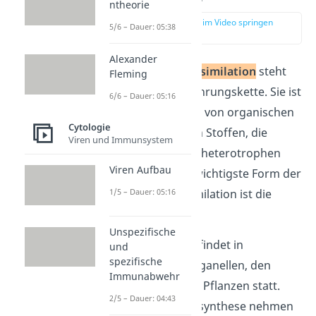
ntheorie
zur Stelle im Video springen
5/6 – Dauer: 05:38
(01:22)
Alexander
Die
autotrophe
Assimilation
steht
Fleming
am Anfang der Nahrungskette. Sie ist
6/6 – Dauer: 05:16
wegen der Bildung von organischen
Cytologie
aus anorganischen Stoffen, die
Viren und Immunsystem
Grundlage für alle heterotrophen
Viren Aufbau
Organismen. Die wichtigste Form der
autotrophen Assimilation ist die
1/5 – Dauer: 05:16
Fotosynthese
.
Unspezifische
Die
Fotosynthese
findet in
und
spezifische
bestimmten Zellorganellen, den
Immunabwehr
Chloroplasten, der Pflanzen statt.
2/5 – Dauer: 04:43
Während der Fotosynthese nehmen