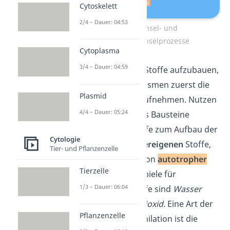
Cytoskelett
2/4 – Dauer: 04:53
Stoffwechsel- und
Energiewechselprozesse
Cytoplasma
3/4 – Dauer: 04:59
Um körpereigene Stoffe aufzubauen,
müssen die Organismen zuerst die
Plasmid
Bausteine
dafür aufnehmen. Nutzen
4/4 – Dauer: 05:24
die Organismen als Bausteine
anorganische
Stoffe zum Aufbau der
Cytologie
organischen körpereigenen
Stoffe,
Tier- und Pflanzenzelle
dann
sprichst du von
autotropher
Tierzelle
Assimilation
. Beispiele für
1/3 – Dauer: 06:04
anorganische Stoffe sind
Wasser
oder Kohlenstoffdioxid.
Eine Art der
Pflanzenzelle
autotrophen Assimilation ist die