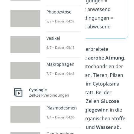
aerobe
Bedingungen =
Sauerstoff ist anwesend
Phagozytose
anaerobe
Bedingungen =
5/7 – Dauer: 04:52
Sauerstoff ist abwesend
Vesikel
6/7 – Dauer: 05:13
Die am weitesten verbreitete
Dissimilation ist die
aerobe Atmung
.
Makrophagen
Sie findet in den Mitochondrien der
7/7 – Dauer: 04:45
Zellen von Menschen, Tieren, Pilzen
und Pflanzen oder im Cytoplasma
Cytologie
einiger Bakterien statt. Bei der
Zell-Zell-Verbindungen
Atmung bauen die Zellen
Glucose
Plasmodesmen
unter hohem
Energiegewinn
in die
1/4 – Dauer: 04:06
energiearmen anorganischen Stoffe
Kohlenstoffdioxid
und
Wasser
ab.
Gap Junctions