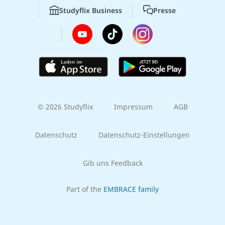
Studyflix Business
Presse
© 2026 Studyflix
Impressum
AGB
Datenschutz
Datenschutz-Einstellungen
Gib uns Feedback
Part of the
EMBRACE family