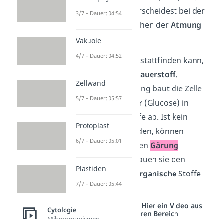
kurz
ATP
. Du unterscheidest bei der
3/7 – Dauer: 04:54
Dissimilation zwischen der
Atmung
und der
Gärung
.
Vakuole
4/7 – Dauer: 04:52
Damit die
Atmung
stattfinden kann,
benötigt die Zelle
Sauerstoff
.
Zellwand
Während der Atmung baut die Zelle
5/7 – Dauer: 05:57
schrittweise
Zucker
(Glucose) in
anorganische
Stoffe ab. Ist kein
Protoplast
Sauerstoff vorhanden, können
6/7 – Dauer: 05:01
manche Organismen
Gärung
betreiben. Dabei bauen sie den
Plastiden
Zucker
in andere
organische
Stoffe
7/7 – Dauer: 05:44
ab.
Studyflix vernetzt: Hier ein Video aus
Cytologie
einem anderen Bereich
Mikroorganismen