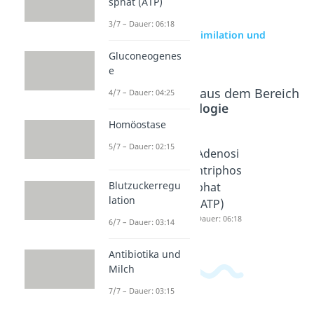
sphat (ATP)
3/7 – Dauer: 06:18
zur Videoseite: Assimilation und
Dissimilation
Gluconeogenes
e
Beliebte Inhalte aus dem Bereich
4/7 – Dauer: 04:25
Cytologie
Homöostase
5/7 – Dauer: 02:15
Autotro
Heterotr
Adenosi
ph
oph
ntriphos
Blutzuckerregu
Dauer: 02:59
Dauer: 03:00
phat
lation
(ATP)
Dauer: 06:18
6/7 – Dauer: 03:14
Antibiotika und
Milch
7/7 – Dauer: 03:15