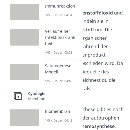
die Chloroplasten
Immunreaktion
Lichtenergie
,
Kohlenstoffdioxid
und
3/5 – Dauer: 04:04
Wasser
auf und wandeln sie in
Glucose
und
Sauerstoff
um. Die
Verlauf einer
Infektionskrank
Glucose dient als organischer
heit
Energiespeicher, während der
4/5 – Dauer: 03:01
Sauerstoff als Nebenprodukt
der Pflanzen ausgeschieden wird. Da
Salutogenese
das Licht die Energiequelle des
Modell
Vorganges ist, bezeichnest du die
5/5 – Dauer: 04:48
Fotosynthese auch als
Cytologie
fotoautotroph
.
Membran
Neben der Fotosynthese gibt es noch
Biomembran
eine weitere Form der autotrophen
1/5 – Dauer: 04:43
Assimilation: die
Chemosynthese
.