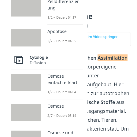
Zelldifferenzier
ung
Heterotrophe
1/2 – Dauer: 04:17
Assimilation
Apoptose
zur Stelle im Video springen
2/2 – Dauer: 04:55
(02:32)
Bei der
heterotrophen
Assimilation
Cytologie
Diffusion
werden ebenfalls körpereigene
organische Stoffe unter
Osmose
einfach erklärt
Energieverbrauch
aufgebaut. Hier
1/7 – Dauer: 04:04
dienen im Vergleich zur autotrophen
Assimilation
organische Stoffe
aus
Osmose
der Nahrung als Ausgangsmaterial.
2/7 – Dauer: 05:14
Sie findet bei Menschen, Tieren,
Pilzen und vielen Bakterien statt. Um
Osmose und