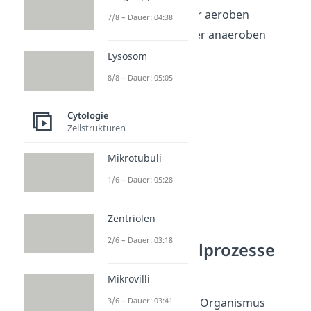
den Vorgängen der aeroben
7/8 – Dauer: 04:38
Zellatmung
und der anaeroben
Gärung
.
Lysosom
8/8 – Dauer: 05:05
Cytologie
Zellstrukturen
Mikrotubuli
1/6 – Dauer: 05:28
Zentriolen
Welche
2/6 – Dauer: 03:18
Stoffwechselprozesse
gibt es?
Mikrovilli
3/6 – Dauer: 03:41
In jeder Zelle eines Organismus