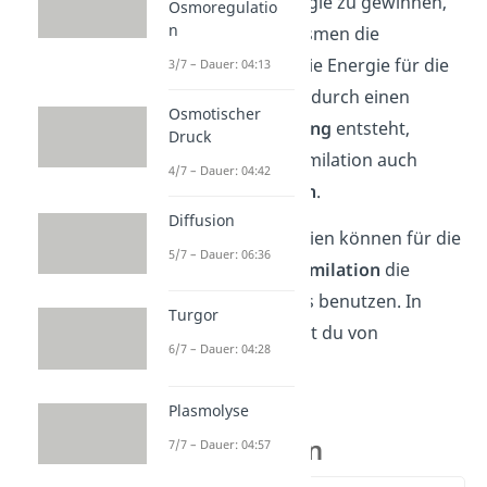
die benötigte Energie zu gewinnen,
Osmoregulatio
n
nutzen die Organismen die
Dissimilation. Da die Energie für die
3/7 – Dauer: 04:13
Assimilation somit durch einen
Osmotischer
chemischen Vorgang
entsteht,
Druck
nennst du die Assimilation auch
4/7 – Dauer: 04:42
chemoheterotroph
.
Diffusion
Nur wenige Bakterien können für die
5/7 – Dauer: 06:36
heterotrophe Assimilation
die
Energie des Lichtes benutzen. In
Turgor
diesem Fall sprichst du von
6/7 – Dauer: 04:28
fotoheterotroph
.
Plasmolyse
Dissimilation
7/7 – Dauer: 04:57