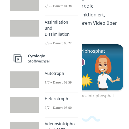
genau ist und wie es als
2/3 – Dauer: 04:38
Energiespeicher funktioniert,
Assimilation
erfährst du in unserem Video über
und
ATP.
Dissimilation
3/3 – Dauer: 05:22
Cytologie
Stoffwechsel
Autotroph
1/7 – Dauer: 02:59
Zum Video: Adenosintriphosphat
Heterotroph
2/7 – Dauer: 03:00
Adenosintripho