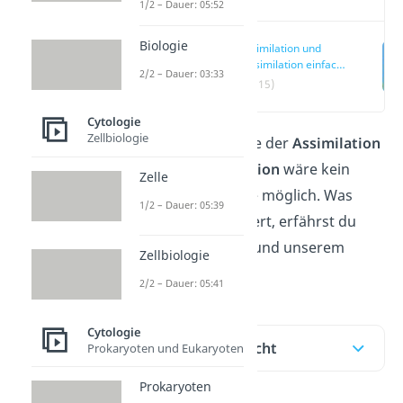
1/2 – Dauer: 05:52
Biologie
Assimilation und
Dissimilation einfach
2/2 – Dauer: 03:33
erklärt
(00:15)
Cytologie
Zellbiologie
Ohne die Vorgänge der
Assimilation
und der
Dissimilation
wäre kein
Zelle
Leben auf der Erde möglich. Was
1/2 – Dauer: 05:39
genau dabei passiert, erfährst du
in unserem
Video
und unserem
Zellbiologie
Beitrag.
2/2 – Dauer: 05:41
Cytologie
Inhaltsübersicht
Prokaryoten und Eukaryoten
Prokaryoten