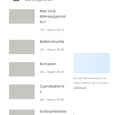
Was sind
Mikroorganism
en?
1/6 – Dauer: 03:14
Bakterienzelle
2/6 – Dauer: 06:48
Archaeen
3/6 – Dauer: 06:20
Nach Beantwortung speichern wir deine Antwort, um
Studyflix zu verbessern. Mehr dazu erfährst du in unserer
Cyanobakterie
Datenschutzerklärung
.
n
4/6 – Dauer: 02:49
Autotrophe
Endosymbionte
Assimilation