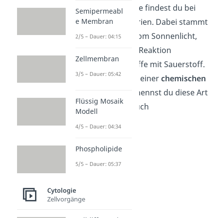
Die Chemosynthese findest du bei
Semipermeabl
bestimmten Bakterien. Dabei stammt
e Membran
die Energie nicht vom Sonnenlicht,
2/5 – Dauer: 04:15
sondern aus einer Reaktion
Zellmembran
anorganischer Stoffe mit Sauerstoff.
3/5 – Dauer: 05:42
Da die Energie aus einer
chemischen
Reaktion
kommt, nennst du diese Art
Flüssig Mosaik
der Assimilation auch
Modell
chemoautotroph.
4/5 – Dauer: 04:34
Phospholipide
5/5 – Dauer: 05:37
Cytologie
Zellvorgänge