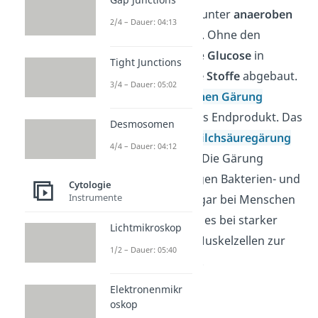
Die
Gärung
findet unter
anaeroben
2/4 – Dauer: 04:13
Bedingungen statt. Ohne den
Sauerstoff wird die
Glucose
in
Tight Junctions
andere
organische Stoffe
abgebaut.
3/4 – Dauer: 05:02
Bei der
alkoholischen Gärung
entsteht Ethanol als Endprodukt. Das
Desmosomen
Endprodukt der
Milchsäuregärung
4/4 – Dauer: 04:12
ist die Milchsäure. Die Gärung
findest du bei einigen Bakterien- und
Cytologie
Instrumente
Pilzarten. Doch sogar bei Menschen
und Tieren kommt es bei starker
Lichtmikroskop
Belastung in den Muskelzellen zur
1/2 – Dauer: 05:40
Milchsäuregärung.
Elektronenmikr
oskop