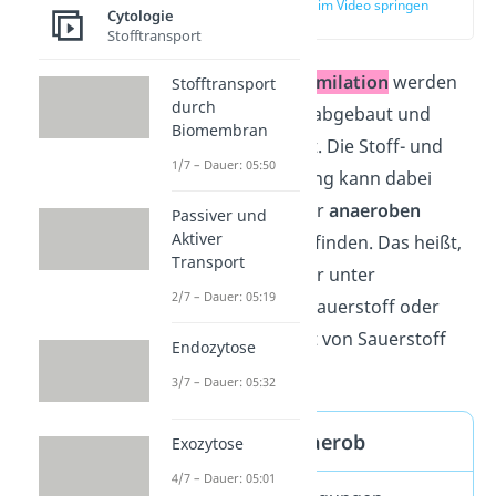
zur Stelle im Video springen
Cytologie
(03:34)
Stofftransport
Während der
Dissimilation
werden
Stofftransport
durch
organische Stoffe abgebaut und
Biomembran
Energie freigesetzt. Die Stoff- und
1/7 – Dauer: 05:50
Energieumwandlung kann dabei
unter
aeroben
oder
anaeroben
Passiver und
Aktiver
Bedingungen stattfinden. Das heißt,
Transport
sie laufen entweder unter
2/7 – Dauer: 05:19
Anwesenheit von Sauerstoff oder
unter Abwesenheit von Sauerstoff
Endozytose
ab.
3/7 – Dauer: 05:32
Aerob und Anaerob
Exozytose
4/7 – Dauer: 05:01