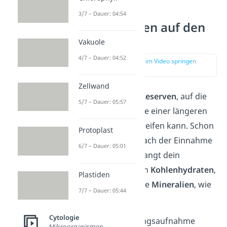
3/7 – Dauer: 04:54
Auswirkungen auf den
Körper
Vakuole
4/7 – Dauer: 04:52
zur Stelle im Video springen
(02:24)
Zellwand
Du verfügst über
Reserven
, auf die
5/7 – Dauer: 05:57
dein Körper im Falle einer längeren
Esspause zurückgreifen kann. Schon
Protoplast
wenige Stunden
nach
der Einnahme
6/7 – Dauer: 05:01
einer Mahlzeit verlangt dein
Körper wieder nach
Kohlenhydraten
,
Plastiden
Flüssigkeiten
sowie
Mineralien
, wie
7/7 – Dauer: 05:44
zum Beispiel Salz.
Cytologie
Ohne neue Nahrungsaufnahme
Mikroorganismen