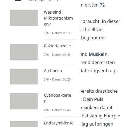
werden dann in den ersten 72
Was sind
Stunden deine
Mikroorganism
Zuckerreserven
verbraucht. In dieser
en?
Phase verlierst du schnell viel
1/6 – Dauer: 03:14
Gewicht. Hiernach beginnt der
Abbau
Bakterienzelle
von
Fettreserven
und
Muskeln
.
2/6 – Dauer: 06:48
Diese werden während den ersten
zwei Wochen des Nahrungsentzugs
Archaeen
verwendet.
3/6 – Dauer: 06:20
Jetzt machen sich bereits drastische
Cyanobakterie
Folgen bemerkbar! Dein
Puls
n
und dein
Blutdruck
sinken, damit
4/6 – Dauer: 02:49
dein Körper möglichst wenig Energie
Endosymbionte
für deinen Herzschlag aufbringen