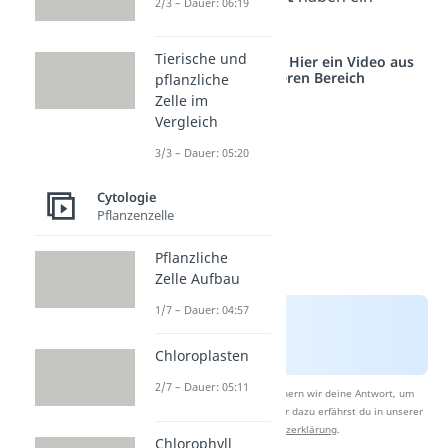
2/3 – Dauer: 06:19
Einfluss.
Tierische und
Studyflix vernetzt: Hier ein Video aus
einem anderen Bereich
pflanzliche
Zelle im
Vergleich
3/3 – Dauer: 05:20
Cytologie
Pflanzenzelle
Pflanzliche
Zelle Aufbau
1/7 – Dauer: 04:57
Chloroplasten
2/7 – Dauer: 05:11
Nach Beantwortung speichern wir deine Antwort, um
Studyflix zu verbessern. Mehr dazu erfährst du in unserer
Datenschutzerklärung
.
Chlorophyll