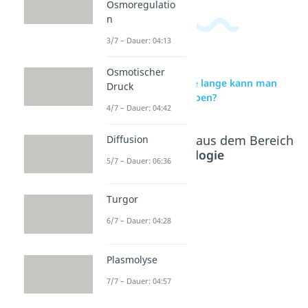
Osmoregulatio
n
3/7 – Dauer: 04:13
Osmotischer
zur Videoseite: Wie lange kann man
Druck
ohne Essen überleben?
4/7 – Dauer: 04:42
Beliebte Inhalte aus dem Bereich
Diffusion
Cytologie
5/7 – Dauer: 06:36
Wie
Sterbepr
Turgor
lange
ozess
6/7 – Dauer: 04:28
kann
Dauer: 05:31
man
Plasmolyse
ohne
Trinken
7/7 – Dauer: 04:57
überlebe