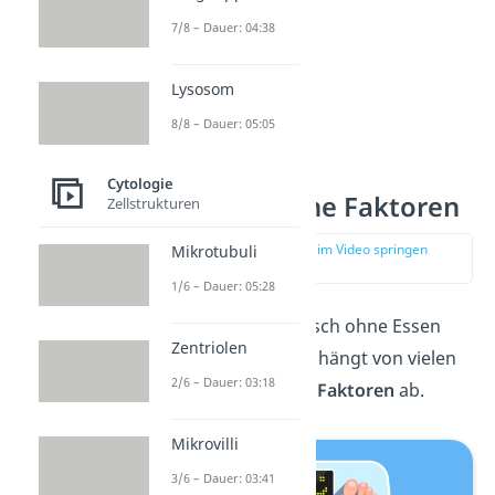
7/8 – Dauer: 04:38
Lysosom
8/8 – Dauer: 05:05
Cytologie
Einflussreiche Faktoren
Zellstrukturen
zur Stelle im Video springen
Mikrotubuli
(01:00)
1/6 – Dauer: 05:28
Wie lange ein Mensch ohne Essen
Zentriolen
auskommen kann, hängt von vielen
2/6 – Dauer: 03:18
unterschiedlichen Faktoren
ab.
Mikrovilli
3/6 – Dauer: 03:41