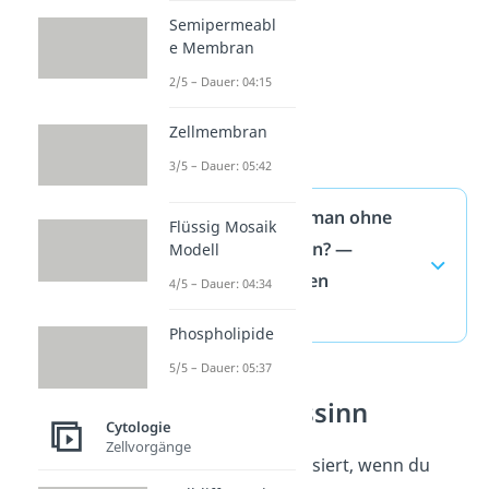
Semipermeabl
e Membran
2/5 – Dauer: 04:15
Zellmembran
3/5 – Dauer: 05:42
Wie lang kann man ohne
Flüssig Mosaik
Essen überleben? —
Modell
häufigste Fragen
4/5 – Dauer: 04:34
(ausklappen)
Phospholipide
5/5 – Dauer: 05:37
Geschmackssinn
Cytologie
Zellvorgänge
Was im Körper passiert, wenn du