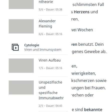
ntheorie
muss. Das kann im schlimmsten Fall
5/6 – Dauer: 05:38
zum
Aussetzen des Herzens
und
somit zum
Tod
führen.
Alexander
Fleming
Nach den ersten zwei Wochen
6/6 – Dauer: 05:16
werden
deine
Eiweißreserven
benutzt. Dein
Cytologie
Viren und Immunsystem
Körper baut sein eigenes Gewebe ab.
Mögliche Folgen
Viren Aufbau
sind Schlafstörungen,
1/5 – Dauer: 05:16
Konzentrationsschwierigkeiten,
Muskel- und Gelenkschmerzen sowie
Unspezifische
und
Menstruationsstörungen bei Frauen.
spezifische
Auch Übelkeit, Erbrechen oder
Immunabwehr
Entzündungen der
2/5 – Dauer: 04:43
Bauchspeicheldrüse sind
bekannte