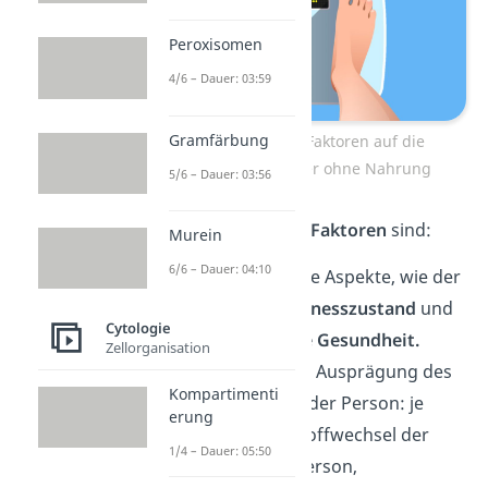
Peroxisomen
4/6 – Dauer: 03:59
Gramfärbung
Einflussreiche Faktoren auf die
Überlebensdauer ohne Nahrung
5/6 – Dauer: 03:56
Beispiele für diese
Faktoren
sind:
Murein
6/6 – Dauer: 04:10
Gesundheitliche Aspekte, wie der
körperliche Fitnesszustand
und
Cytologie
die
körperliche Gesundheit.
Zellorganisation
Die individuelle Ausprägung des
Kompartimenti
Stoffwechsels
der Person: je
erung
flexibler der Stoffwechsel der
1/4 – Dauer: 05:50
hungernden Person,