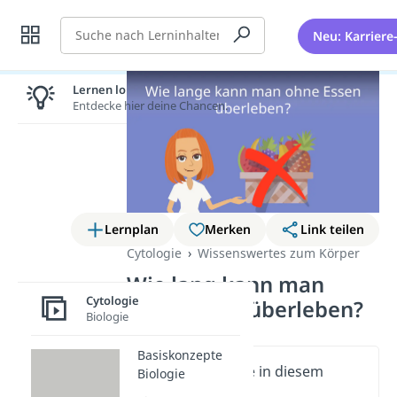
Suche
Neu: Karriere
Lernen lohnt sich!
Entdecke hier deine Chancen.
Lernplan
Merken
Link teilen
Cytologie
Wissenswertes zum Körper
Wie lang kann man
Cytologie
ohne Essen überleben?
Biologie
Basiskonzepte
Wichtige Inhalte in diesem
Biologie
Video