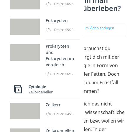
Wie lang kann man
1/3 – Dauer: 06:28
ohne Essen überleben?
— Überblick
Eukaryoten
zur Stelle im Video springen
2/3 – Dauer: 05:20
(00:13)
Prokaryoten
Um zu
überleben,
brauchst du
und
Nahrung. Sie versorgt dich mit der
Eukaryoten im
Vergleich
notwendigen Energie in Form von
Kohlenhydraten oder Fetten. Doch
3/3 – Dauer: 06:12
wie lange könntest du im Ernstfall
Cytologie
ohne Essen auskommen?
Zellorganellen
Ganz genau lässt sich das nicht
Zellkern
sagen, denn durch wissenschaftliche
1/8 – Dauer: 04:23
Experimente können bzw. wollen wir
es nicht herausfinden. In der
Zellorganellen