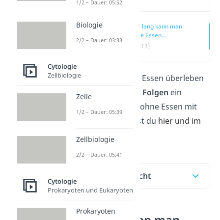
1/2 – Dauer: 05:52
Biologie
Wie lang kann man
ohne Essen
2/2 – Dauer: 03:33
überleben? —
(00:13)
Überblick
Cytologie
Zellbiologie
Wie
lange
du ohne Essen überleben
kannst und welche
Folgen
ein
Zelle
längerer Zeitraum ohne Essen mit
1/2 – Dauer: 05:39
sich bringt, erfährst du
hier und im
Video
!
Zellbiologie
2/2 – Dauer: 05:41
Inhaltsübersicht
Cytologie
Prokaryoten und Eukaryoten
Prokaryoten