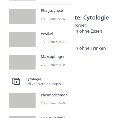
Phagozytose
Weitere Inhalte: Cytologie
5/7 – Dauer: 04:52
Wissenswertes zum Körper
Wie lange kann man ohne Essen
Vesikel
überleben?
6/7 – Dauer: 05:13
Dauer: 04:27
Wie lange kann man ohne Trinken
überleben?
Makrophagen
Dauer: 01:56
Sterbeprozess
7/7 – Dauer: 04:45
Dauer: 05:31
Cytologie
Zell-Zell-Verbindungen
Plasmodesmen
1/4 – Dauer: 04:06
Gap Junctions