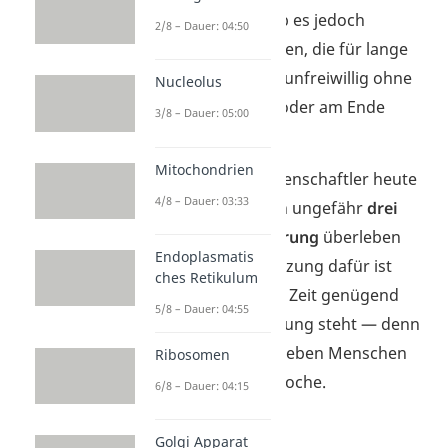
Vergangenheit gab es jedoch
2/8 – Dauer: 04:50
zahlreiche Menschen, die für lange
Zeit freiwillig oder unfreiwillig ohne
Nucleolus
Essen überlebten oder am Ende
3/8 – Dauer: 05:00
verhungerten.
Mitochondrien
Daraus leiten Wissenschaftler heute
4/8 – Dauer: 03:33
ab, dass Menschen ungefähr
drei
Monate ohne Nahrung
überleben
Endoplasmatis
können. Voraussetzung dafür ist
ches Retikulum
jedoch, dass in der Zeit genügend
5/8 – Dauer: 04:55
Wasser zur Verfügung steht — denn
ohne Wasser überleben Menschen
Ribosomen
weniger als eine Woche.
6/8 – Dauer: 04:15
Golgi Apparat