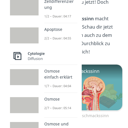
Zelldifferenzier
nichts isst, weißt du jetzt! Doch
ung
durch
1/2 – Dauer: 04:17
deinen
Geschmackssinn
macht
Essen sogar Spaß! Schau dir jetzt
Apoptose
unser
Video
an, um auch zu dem
2/2 – Dauer: 04:55
Thema den vollen Durchblick zu
bekommen. Bis gleich!
Cytologie
Diffusion
Osmose
einfach erklärt
1/7 – Dauer: 04:04
Osmose
2/7 – Dauer: 05:14
Zum Video: Geschmackssinn
Osmose und