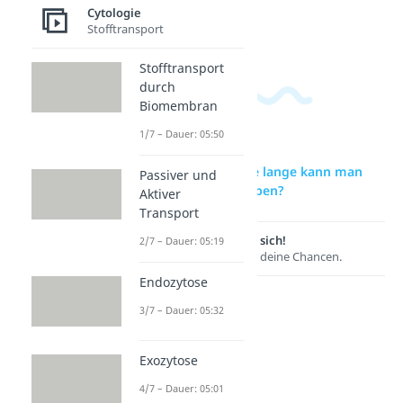
n?
Cytologie
Stofftransport
Dauer: 01:56
Stofftransport
durch
Biomembran
1/7 – Dauer: 05:50
zur Videoseite: Wie lange kann man
Passiver und
ohne Essen überleben?
Aktiver
Transport
Lernen lohnt sich!
2/7 – Dauer: 05:19
Entdecke hier deine Chancen.
Endozytose
3/7 – Dauer: 05:32
Exozytose
4/7 – Dauer: 05:01