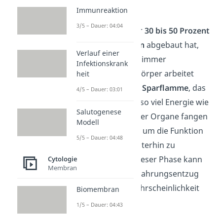
Folgen
.
Immunreaktion
3/5 – Dauer: 04:04
Sobald dein Körper
30 bis 50 Prozent
der
Eiweißreserven
abgebaut hat,
Verlauf einer
werden die Folgen immer
Infektionskrank
drastischer. Dein Körper arbeitet
heit
dann nur noch auf
Sparflamme
, das
4/5 – Dauer: 03:01
bedeutet, er spart so viel Energie wie
Salutogenese
möglich. Viele deiner Organe fangen
Modell
an zu
schrumpfen
, um die Funktion
5/5 – Dauer: 04:48
deines Gehirns weiterhin zu
ermöglichen. Ab dieser Phase kann
Cytologie
Membran
dich ein weiterer Nahrungsentzug
mit sehr hoher Wahrscheinlichkeit
Biomembran
das
Leben
kosten.
1/5 – Dauer: 04:43