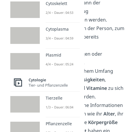
desto besser kann der
Cytoskelett
Nahrungsentzug
2/4 – Dauer: 04:53
durchgestanden werden.
Vorbelastungen der Person, zum
Cytoplasma
Beispiel durch bereits
3/4 – Dauer: 04:59
existierende
Vorerkrankungen
oder
Plasmid
Fehlbildungen.
4/4 – Dauer: 05:24
Ob und in welchem Umfang
Stoffe wie
Flüssigkeiten
,
Cytologie
Tier- und Pflanzenzelle
Mineralien
und
Vitamine
zu sich
genommen werden.
Tierzelle
Auch persönliche Informationen
1/3 – Dauer: 06:04
über die Person wie ihr
Alter
, ihr
Geschlecht
, ihre
Körpergröße
Pflanzenzelle
und ihr
Gewicht
haben ein