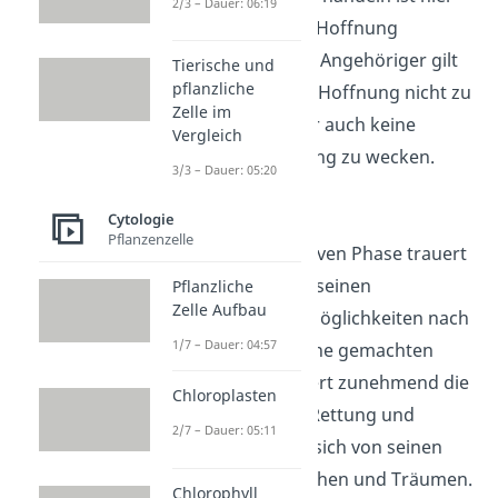
2/3 – Dauer: 06:19
auch mit einer Hoffnung
verbunden. Als Angehöriger gilt
Tierische und
pflanzliche
es dabei, diese Hoffnung nicht zu
Zelle im
zerstören, aber auch keine
Vergleich
falsche Hoffnung zu wecken.
3/3 – Dauer: 05:20
Cytologie
Depression
Pflanzenzelle
In der depressiven Phase trauert
der Sterbende seinen
Pflanzliche
Zelle Aufbau
ungenutzten Möglichkeiten nach
1/7 – Dauer: 04:57
und bereut seine gemachten
Fehler. Er verliert zunehmend die
Chloroplasten
Hoffnung auf Rettung und
2/7 – Dauer: 05:11
verabschiedet sich von seinen
liebsten Menschen und Träumen.
Chlorophyll