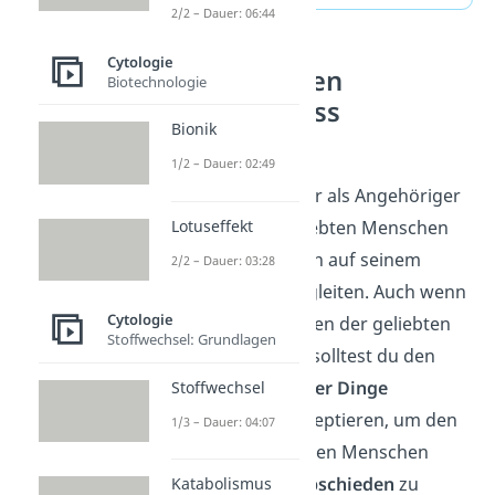
2/2 – Dauer: 06:44
Cytologie
Kann man den
Biotechnologie
Sterbeprozess
Bionik
aufhalten?
1/2 – Dauer: 02:49
Natürlich fällt es dir als Angehöriger
Lotuseffekt
schwer, einen geliebten Menschen
loszulassen und ihn auf seinem
2/2 – Dauer: 03:28
letzten Weg zu begleiten. Auch wenn
Cytologie
du dir das Überleben der geliebten
Stoffwechsel: Grundlagen
Person wünschst, solltest du den
natürlichen Lauf der Dinge
Stoffwechsel
schlussendlich akzeptieren, um den
1/3 – Dauer: 04:07
im Sterben liegenden Menschen
bestmöglich verabschieden
zu
Katabolismus