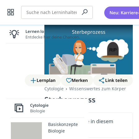
Suche
Neu: Karriere
Lernen lohnt sich!
Entdecke hier deine Chancen.
Lernplan
Merken
Link teilen
Cytologie
Wissenswertes zum Körper
Sterbeprozess
Cytologie
Biologie
Wichtige Inhalte in diesem
Basiskonzepte
Video
Biologie