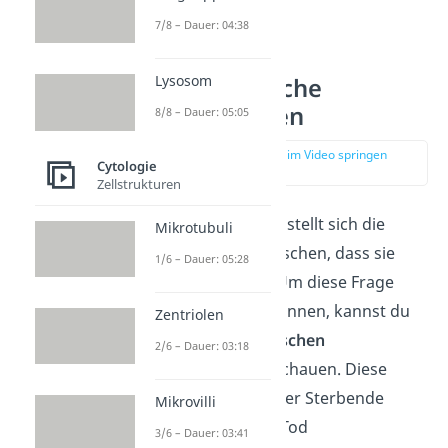
7/8 – Dauer: 04:38
Lysosom
Psychologische
Sterbephasen
8/8 – Dauer: 05:05
zur Stelle im Video springen
Cytologie
(00:42)
Zellstrukturen
In der Psychologie stellt sich die
Mikrotubuli
Frage: Ahnen Menschen, dass sie
1/6 – Dauer: 05:28
sterben werden? Um diese Frage
beantworten zu können, kannst du
Zentriolen
dir die
psychologischen
2/6 – Dauer: 03:18
Sterbephasen
anschauen. Diese
beschreiben, wie der Sterbende
Mikrovilli
selbst mit seinem Tod
3/6 – Dauer: 03:41