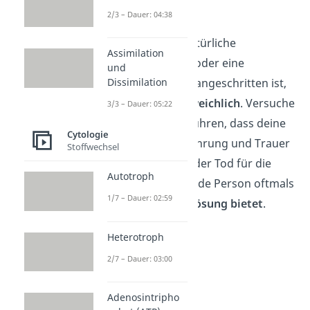
können.
2/3 – Dauer: 04:38
Denn wenn der natürliche
Assimilation
Alterungsprozess oder eine
und
Krankheit weit vorangeschritten ist,
Dissimilation
ist der
Tod unausweichlich
. Versuche
3/3 – Dauer: 05:22
dir vor Augen zu führen, dass deine
Cytologie
schmerzhafte Erfahrung und Trauer
Stoffwechsel
gerechtfertigt ist, der Tod für die
Autotroph
kranke oder leidende Person oftmals
1/7 – Dauer: 02:59
aber auch
eine Erlösung bietet
.
Heterotroph
2/7 – Dauer: 03:00
Adenosintripho