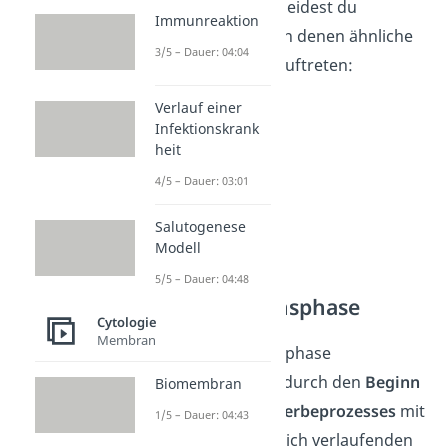
der Regel unterscheidest du
Immunreaktion
folgende Phasen, in denen ähnliche
3/5 – Dauer: 04:04
Sterbeanzeichen
auftreten:
Verlauf einer
Infektionskrank
heit
4/5 – Dauer: 03:01
Salutogenese
Modell
5/5 – Dauer: 04:48
Rehabilitationsphase
Cytologie
Membran
Die Rehabilitationsphase
kennzeichnet sich durch den
Beginn
Biomembran
des natürlichen Sterbeprozesses
mit
1/5 – Dauer: 04:43
einer am Ende tödlich verlaufenden