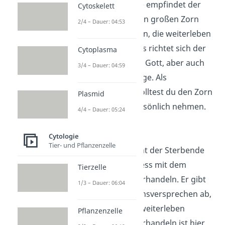
In dieser Phase empfindet der
Cytoskelett
Sterbende einen großen Zorn
2/4 – Dauer: 04:53
gegenüber allen, die weiterleben
dürfen. Oftmals richtet sich der
Cytoplasma
Ärger an Ärzte, Gott, aber auch
3/4 – Dauer: 04:59
enge Angehörige. Als
Angehöriger solltest du den Zorn
Plasmid
dabei nicht persönlich nehmen.
4/4 – Dauer: 05:24
Verhandeln
Cytologie
Tier- und Pflanzenzelle
Zudem versucht der Sterbende
im Sterbeprozess mit dem
Tierzelle
Schicksal zu verhandeln. Er gibt
1/3 – Dauer: 06:04
dabei Verhaltensversprechen ab,
sollte er noch weiterleben
Pflanzenzelle
dürfen. Das Verhandeln ist hier