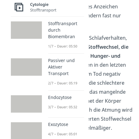
Cytologie
Menschen als erstes Anzeichen
Stofftransport
weniger reden, sondern fast nur
Stofftransport
noch schlafen.
durch
Biomembran
Aber nicht nur das Schlafverhalten,
sondern auch der
Stoffwechsel, die
1/7 – Dauer: 05:50
Durchblutung, das Hunger- und
Passiver und
Durstgefühl
werden in den letzten
Aktiver
Transport
24 Stunden vor dem Tod negativ
beeinflusst. Durch die schlechtere
2/7 – Dauer: 05:19
Durchblutung und das mangelnde
Endozytose
Durstgefühl trocknet der Körper
3/7 – Dauer: 05:32
allmählich aus. Auch die Atmung wird
durch den verringerten Stoffwechsel
Exozytose
flacher und unregelmäßiger.
4/7 – Dauer: 05:01