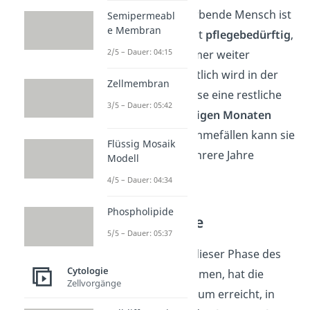
Krankheit. Der sterbende Mensch ist
Semipermeabl
e Membran
durch die Krankheit
pflegebedürftig
,
2/5 – Dauer: 04:15
während diese immer weiter
voranschreitet. Zeitlich wird in der
Zellmembran
Rehabilitationsphase eine restliche
3/5 – Dauer: 05:42
Lebenszeit von
einigen Monaten
erwartet. In Ausnahmefällen kann sie
Flüssig Mosaik
sich auch über mehrere Jahre
Modell
strecken.
4/5 – Dauer: 04:34
Phospholipide
Terminalphase
5/5 – Dauer: 05:37
Ist der Mensch in dieser Phase des
Cytologie
Sterbens angekommen, hat die
Zellvorgänge
Krankheit ein Stadium erreicht, in