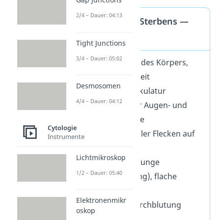
2/4 – Dauer: 04:13
Die Phase des Sterbens —
Symptome
Tight Junctions
3/4 – Dauer: 05:02
Austrocknen des Körpers,
Appetitlosigkeit
Desmosomen
schlaffe Muskulatur
4/4 – Dauer: 04:12
Einsinken der Augen- und
Wangenpartie
Cytologie
Bildung dunkler Flecken auf
Instrumente
der Haut
Lichtmikroskop
Rasseln der Lunge
1/2 – Dauer: 05:40
(Rasselatmung), flache
Atmung
Elektronenmikr
schlechte Durchblutung
oskop