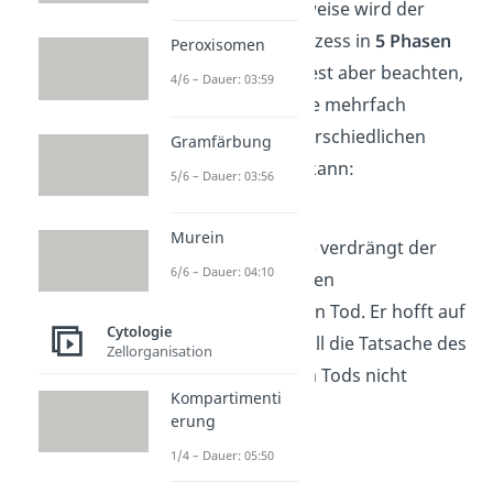
umgeht. Üblicherweise wird der
mentale Sterbeprozess in
5 Phasen
Peroxisomen
unterteilt. Du solltest aber beachten,
4/6 – Dauer: 03:59
dass der Sterbende mehrfach
zwischen
den unterschiedlichen
Gramfärbung
Phasen wechseln
kann:
5/6 – Dauer: 03:56
Leugnen
Murein
In dieser Phase verdrängt der
6/6 – Dauer: 04:10
Sterbende seinen
bevorstehenden Tod. Er hofft auf
Cytologie
Rettung und will die Tatsache des
Zellorganisation
unweigerlichen Tods nicht
Kompartimenti
akzeptieren.
erung
1/4 – Dauer: 05:50
Zorn