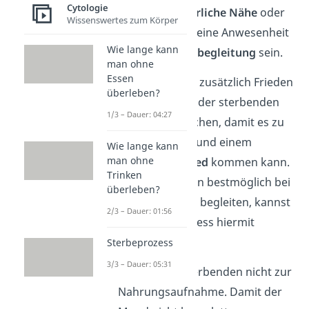
Cytologie
Umarmung, körperliche Nähe
oder
Wissenswertes zum Körper
auch einfach nur deine Anwesenheit
Wie lange kann
in Form der
Sterbebegleitung
sein.
man ohne
Essen
Es kann Menschen zusätzlich Frieden
überleben?
schenken, sich mit der sterbenden
1/3 – Dauer: 04:27
Person auszusprechen, damit es zu
einer
Versöhnung
und einem
Wie lange kann
man ohne
friedlichen Abschied
kommen kann.
Trinken
Um den Sterbenden bestmöglich bei
überleben?
seinem Ableben zu begleiten, kannst
2/3 – Dauer: 01:56
du den Sterbeprozess hiermit
erleichtern:
Sterbeprozess
3/3 – Dauer: 05:31
Zwinge den Sterbenden nicht zur
Nahrungsaufnahme. Damit der