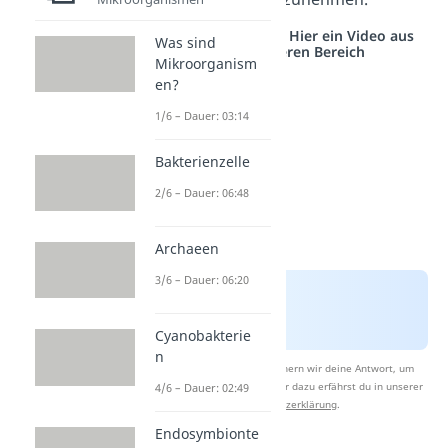
Studyflix vernetzt: Hier ein Video aus
Was sind
einem anderen Bereich
Mikroorganism
en?
1/6 – Dauer: 03:14
Bakterienzelle
2/6 – Dauer: 06:48
Archaeen
3/6 – Dauer: 06:20
Cyanobakterie
n
Nach Beantwortung speichern wir deine Antwort, um
Studyflix zu verbessern. Mehr dazu erfährst du in unserer
4/6 – Dauer: 02:49
Datenschutzerklärung
.
Endosymbionte