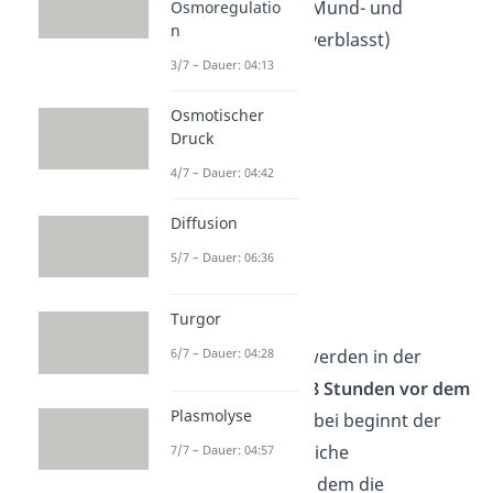
Todesdreieck (Mund- und
Osmoregulatio
n
Nasenbereich verblasst)
3/7 – Dauer: 04:13
Osmotischer
Druck
4/7 – Dauer: 04:42
Diffusion
5/7 – Dauer: 06:36
Finalphase
Turgor
In der Finalphase werden in der
6/7 – Dauer: 04:28
Regel die letzten
48 Stunden vor dem
Plasmolyse
Tod
abgebildet. Dabei beginnt der
eigentliche körperliche
7/7 – Dauer: 04:57
Sterbeprozess, bei dem die