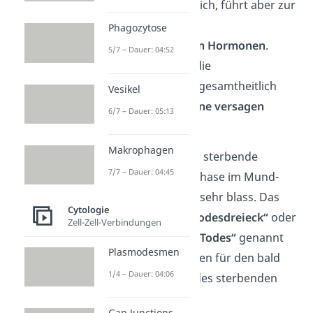
Das klingt schrecklich, führt aber zur
Ausschüttung von
Phagozytose
schmerzlindernden Hormonen
.
5/7 – Dauer: 04:52
Insgesamt lassen die
Körperfunktionen gesamtheitlich
Vesikel
nach und die
Organe versagen
6/7 – Dauer: 05:13
schlussendlich.
Makrophagen
Zusätzlich wird der sterbende
7/7 – Dauer: 04:45
Mensch in dieser Phase im Mund-
und Nasenbereich sehr blass. Das
Cytologie
Phänomen wird
„Todesdreieck“
oder
Zell-Zell-Verbindungen
auch
„Dreieck des Todes“
genannt
Plasmodesmen
und ist ein Anzeichen für den bald
1/4 – Dauer: 04:06
eintretenden Tod des sterbenden
Menschen.
Gap Junctions