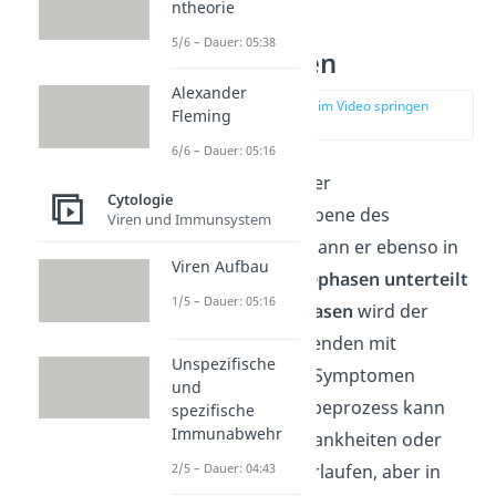
ntheorie
Körperliche
5/6 – Dauer: 05:38
Sterbephasen
Alexander
zur Stelle im Video springen
Fleming
(02:50)
6/6 – Dauer: 05:16
Unabhängig von der
Cytologie
psychologischen Ebene des
Viren und Immunsystem
Sterbeprozesses, kann er ebenso in
Viren Aufbau
körperliche Sterbephasen unterteilt
1/5 – Dauer: 05:16
werden. In
drei Phasen
wird der
Zustand des Sterbenden mit
Unspezifische
unterschiedlichen Symptomen
und
begleitet. Der Sterbeprozess kann
spezifische
Immunabwehr
bei bestimmten Krankheiten oder
Unfällen kürzer verlaufen, aber in
2/5 – Dauer: 04:43