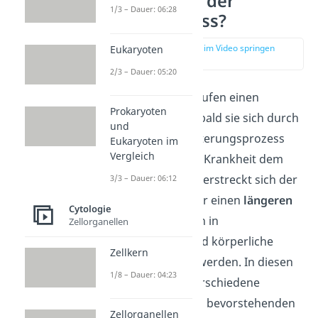
Wie verläuft der
1/3 – Dauer: 06:28
Sterbeprozess?
zur Stelle im Video springen
Eukaryoten
(00:20)
2/3 – Dauer: 05:20
Menschen durchlaufen einen
Prokaryoten
Sterbeprozess
, sobald sie sich durch
und
den natürlichen Alterungsprozess
Eukaryoten im
Vergleich
oder eine schwere Krankheit dem
Tod nähern. Dabei erstreckt sich der
3/3 – Dauer: 06:12
Sterbeprozess über einen
längeren
Cytologie
Zeitraum
und kann in
Zellorganellen
psychologische und körperliche
Zellkern
Phasen
eingeteilt werden. In diesen
1/8 – Dauer: 04:23
Phasen können verschiedene
Anzeichen
, die den bevorstehenden
Zellorganellen