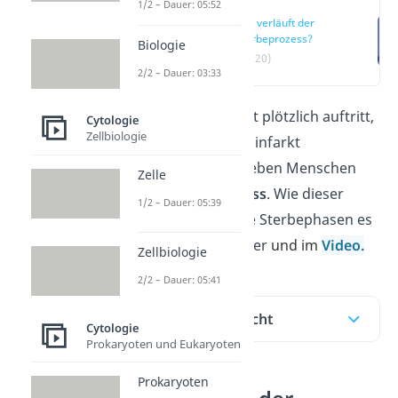
1/2 – Dauer: 05:52
Wie verläuft der
Sterbeprozess?
Biologie
(00:20)
2/2 – Dauer: 03:33
Wenn der Tod nicht plötzlich auftritt,
Cytologie
Zellbiologie
wie bei einem Herzinfarkt
beispielsweise, erleben Menschen
Zelle
einen
Sterbeprozess
. Wie dieser
1/2 – Dauer: 05:39
abläuft und welche Sterbephasen es
gibt, erfährst du hier
und im
Video.
Zellbiologie
2/2 – Dauer: 05:41
Inhaltsübersicht
Cytologie
Prokaryoten und Eukaryoten
Prokaryoten