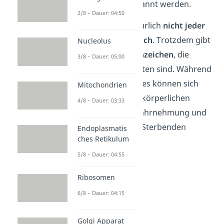
Tod andeuten, erkannt werden.
2/8 – Dauer: 04:50
Dabei verläuft natürlich
nicht jeder
Sterbeprozess gleich
. Trotzdem gibt
Nucleolus
es
gemeinsame Anzeichen
, die
3/8 – Dauer: 05:00
häufig zu beobachten sind. Während
des Sterbeprozesses können sich
Mitochondrien
beispielsweise die körperlichen
4/8 – Dauer: 03:33
Funktionen, die Wahrnehmung und
das Aussehen des Sterbenden
Endoplasmatis
ches Retikulum
verändern.
5/8 – Dauer: 04:55
Ribosomen
6/8 – Dauer: 04:15
Golgi Apparat