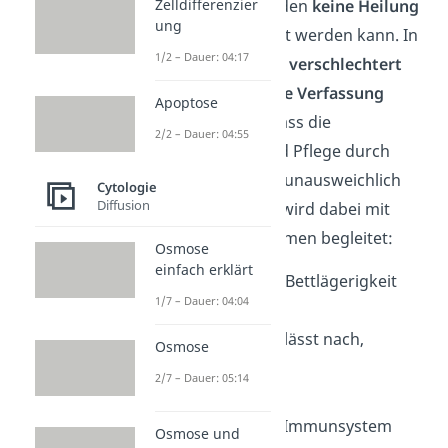
Zelldifferenzier
dem dem Sterbenden
keine Heilung
ung
mehr vorhergesagt werden kann. In
1/2 – Dauer: 04:17
der Terminalphase
verschlechtert
sich die
körperliche Verfassung
Apoptose
nämlich so weit, dass die
2/2 – Dauer: 04:55
Unterstützung und Pflege durch
andere Menschen unausweichlich
Cytologie
Diffusion
wird. Diese Phase wird dabei mit
folgenden Symptomen begleitet:
Osmose
einfach erklärt
Schwäche und Bettlägerigkeit
1/7 – Dauer: 04:04
Atemnot
Konzentration lässt nach,
Osmose
Desinteresse
2/7 – Dauer: 05:14
Angstzustände
geschwächtes Immunsystem
Osmose und