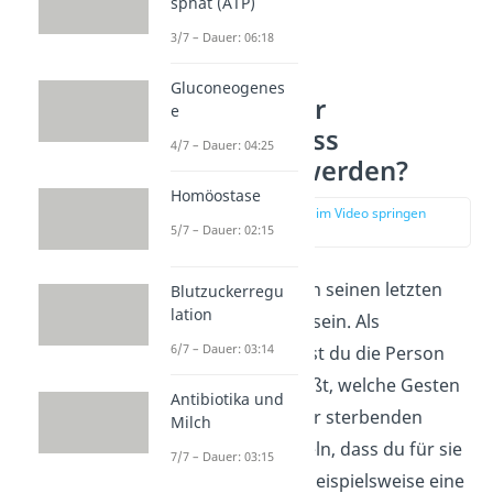
sphat (ATP)
3/7 – Dauer: 06:18
Gluconeogenes
Wie kann der
e
Sterbeprozess
4/7 – Dauer: 04:25
erleichtert werden?
Homöostase
zur Stelle im Video springen
5/7 – Dauer: 02:15
(04:52)
Niemand möchte in seinen letzten
Blutzuckerregu
lation
Momenten alleine sein. Als
6/7 – Dauer: 03:14
Angehöriger kennst du die Person
am besten. Du weißt, welche Gesten
Antibiotika und
es benötigt, um der sterbenden
Milch
Person zu vermitteln, dass du für sie
7/7 – Dauer: 03:15
da bist. Das kann beispielsweise eine