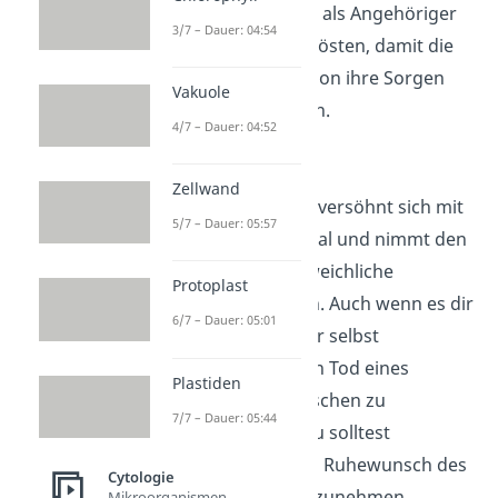
Hier solltest du als Angehöriger
3/7 – Dauer: 04:54
zuhören und trösten, damit die
sterbende Person ihre Sorgen
Vakuole
loswerden kann.
4/7 – Dauer: 04:52
Akzeptanz
Zellwand
Der Sterbende versöhnt sich mit
5/7 – Dauer: 05:57
seinem Schicksal und nimmt den
Tod als unausweichliche
Protoplast
Konsequenz an. Auch wenn es dir
6/7 – Dauer: 05:01
als Angehöriger selbst
schwerfällt, den Tod eines
Plastiden
geliebten Menschen zu
7/7 – Dauer: 05:44
akzeptieren: Du solltest
versuchen, den Ruhewunsch des
Cytologie
Sterbenden anzunehmen.
Mikroorganismen