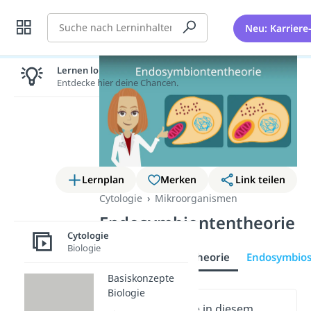
Suche
Neu: Karriere
Lernen lohnt sich!
Entdecke hier deine Chancen.
Lernplan
Merken
Link teilen
Cytologie
Mikroorganismen
Endosymbiontentheorie
Cytologie
Biologie
Endosymbiontentheorie
Endosymbio
Basiskonzepte
Biologie
Wichtige Inhalte in diesem