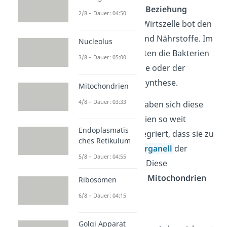
eine
symbiotische Beziehung
2/8 – Dauer: 04:50
eingegangen: Die Wirtszelle bot den
Bakterien Schutz und Nährstoffe. Im
Nucleolus
Gegenzug versorgten die Bakterien
3/8 – Dauer: 05:00
die Zelle mit Energie oder der
Fähigkeit zur Fotosynthese.
Mitochondrien
4/8 – Dauer: 03:33
Im Laufe der Zeit haben sich diese
ehemaligen Bakterien so weit
Endoplasmatis
angepasst und integriert, dass sie zu
ches Retikulum
einem
festen
Zellorganell
der
5/8 – Dauer: 04:55
Wirtszelle wurden. Diese
Zellorganellen sind
Mitochondrien
Ribosomen
und
Plastiden
.
6/8 – Dauer: 04:15
Übrigens:
Die
Golgi Apparat