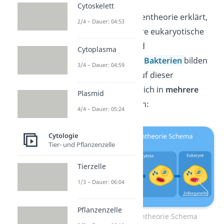
Cytoskelett
Die Endosymbiontentheorie erklärt,
2/4 – Dauer: 04:53
wie sich komplexere eukaryotische
Zellen wie Tier- und
Cytoplasma
Pflanzenzellen aus
Bakterien
bilden
3/4 – Dauer: 04:59
konnten. Der Ablauf dieser
Entwicklung lässt sich in
mehrere
Plasmid
Schritte
unterteilen:
4/4 – Dauer: 05:24
Cytologie
Tier- und Pflanzenzelle
Tierzelle
1/3 – Dauer: 06:04
Pflanzenzelle
Endosymbiontentheorie Schema