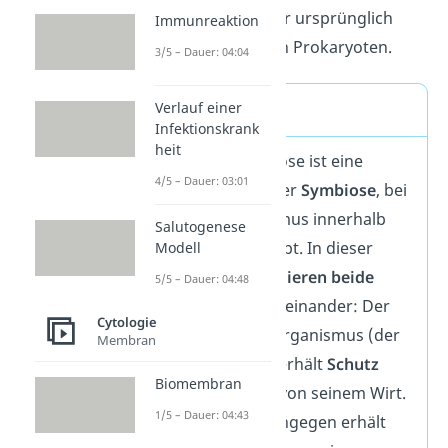
Nachfahren der ursprünglich
Immunreaktion
eigenständigen Prokaryoten.
3/5 – Dauer: 04:04
Verlauf einer
Endosymbiose
Infektionskrank
heit
Eine Endosymbiose ist eine
4/5 – Dauer: 03:01
spezielle Form der
Symbiose
, bei
der ein Organismus innerhalb
Salutogenese
eines anderen lebt. In dieser
Modell
Beziehung
profitieren
beide
5/5 – Dauer: 04:48
Organismen voneinander: Der
Cytologie
innen lebende Organismus (der
Membran
Endosymbiont) erhält
Schutz
Biomembran
und Nährstoffe von seinem Wirt.
1/5 – Dauer: 04:43
Die Wirtszelle hingegen erhält