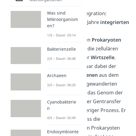
Genetische Integration
:
Was sind
Mikroorganism
Über Millionen Jahre
integrierten
en?
sich die
1/6 – Dauer: 03:14
eingedrungenen
Prokaryoten
immer mehr in die zellulären
Bakterienzelle
Strukturen ihrer
Wirtszelle
.
2/6 – Dauer: 06:48
Entscheidend war dabei der
Transfer von Genen
aus dem
Archaeen
Genom der eingewanderten
3/6 – Dauer: 06:20
Prokaryoten in das Genom der
Wirtszelle. Dieser Gentransfer
Cyanobakterie
n
war ein langwieriger Prozess. Er
4/6 – Dauer: 02:49
führte dazu, dass die
eingewanderten Prokaryoten
Endosymbionte