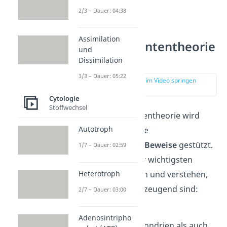
abgab.
2/3 – Dauer: 04:38
Assimilation
Endosymbiontentheorie
und
— Beweise
Dissimilation
3/3 – Dauer: 05:22
zur Stelle im Video springen
(04:07)
Cytologie
Stoffwechsel
Die Endosymbiontentheorie wird
Autotroph
durch verschiedene
wissenschaftliche Beweise
gestützt.
1/7 – Dauer: 02:59
Lass uns einige der wichtigsten
Heterotroph
Beweise anschauen und verstehen,
warum sie so überzeugend sind:
2/7 – Dauer: 03:00
DNA
:
Adenosintripho
Sowohl Mitochondrien als auch