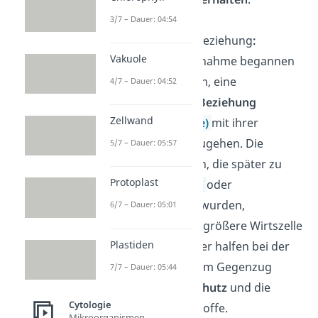
3/7 – Dauer: 04:54
Symbiotische Beziehung
:
Vakuole
Nach ihrer Aufnahme begannen
die Prokaryoten, eine
4/7 – Dauer: 04:52
symbiotische Beziehung
Zellwand
(Endosymbiose)
mit ihrer
Wirtszelle einzugehen. Die
5/7 – Dauer: 05:57
kleineren Zellen, die später zu
Protoplast
Mitochondrien
oder
Chloroplasten wurden,
6/7 – Dauer: 05:01
versorgten die größere Wirtszelle
Plastiden
mit
Energie
oder halfen bei der
Fotosynthese. Im Gegenzug
7/7 – Dauer: 05:44
erhielten sie
Schutz
und die
Cytologie
nötigen Nährstoffe.
Mikroorganismen