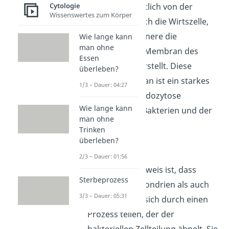
Cytologie
stammt vermutlich von der
Wissenswertes zum Körper
Aufnahme durch die Wirtszelle,
während die innere die
Wie lange kann
man ohne
ursprüngliche Membran des
Essen
Bakteriums darstellt. Diese
überleben?
Doppelmembran ist ein starkes
1/3 – Dauer: 04:27
Indiz für die Endozytose
Wie lange kann
zwischen den Bakterien und der
man ohne
Urzelle.
Trinken
überleben?
Zellteilung
:
2/3 – Dauer: 01:56
Ein weiterer Beweis ist, dass
Sterbeprozess
sowohl Mitochondrien als auch
3/3 – Dauer: 05:31
Chloroplasten sich durch einen
Prozess teilen, der der