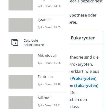
Endosymbiontentheorie bezeichnest
7/8 – Dauer: 04:38
du auch als
Endosymbiontenhypothese
oder
Lysosom
Endosymbiosetheorie
.
8/8 – Dauer: 05:05
Prokaryoten & Eukaryoten
Cytologie
Zellstrukturen
Zentral für die
Mikrotubuli
Endosymbiontentheorie sind die
1/6 – Dauer: 05:28
Eukaryoten und Prokaryoten.
Denn die Theorie erklärt, wie aus
Zentriolen
einfachen Zellen
(Prokaryoten)
2/6 – Dauer: 03:18
komplexere Zellen
(Eukaryoten)
entstanden sind. Der
Mikrovilli
Unterschied zwischen den
3/6 – Dauer: 03:41
beiden Zellen ist, dass