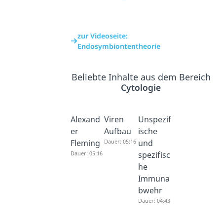
zur Videoseite:
Endosymbiontentheorie
Beliebte Inhalte aus dem Bereich
Cytologie
Alexand
Viren
Unspezif
er
Aufbau
ische
Fleming
Dauer: 05:16
und
Dauer: 05:16
spezifisc
he
Immuna
bwehr
Dauer: 04:43