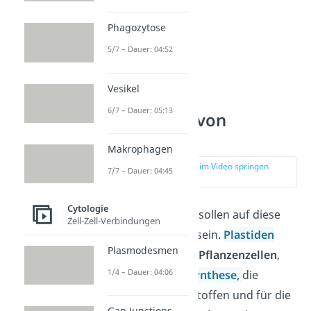
Phagozytose
5/7 – Dauer: 04:52
Vesikel
6/7 – Dauer: 05:13
Entstehung von
Plastiden
Makrophagen
zur Stelle im Video springen
7/7 – Dauer: 04:45
(02:50)
Cytologie
Auch die Plastiden sollen auf diese
Zell-Zell-Verbindungen
Weise entstanden sein.
Plastiden
Plasmodesmen
sind Organellen in
Pflanzenzellen
,
1/4 – Dauer: 04:06
die für die
Photosynthese
,
die
Speicherung von Stoffen und für die
Gap Junctions