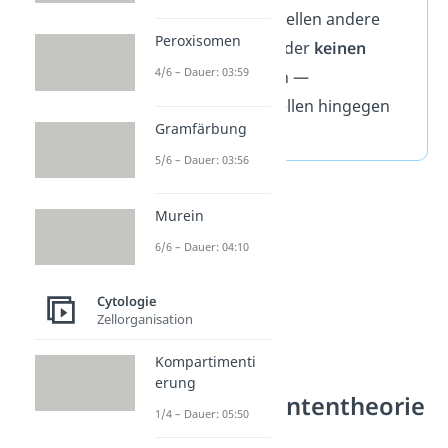
prokaryotische Zellen andere
Peroxisomen
Zellorganellen
oder
keinen
4/6 – Dauer: 03:59
Zellkern
besitzen —
eukaryotische Zellen hingegen
Gramfärbung
schon.
5/6 – Dauer: 03:56
Murein
6/6 – Dauer: 04:10
Cytologie
Zellorganisation
Kompartimenti
erung
Endosymbiontentheorie
1/4 – Dauer: 05:50
— Ablauf