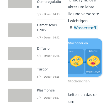
Osmoregulatio
ein. Das α-Proteobakterium lebte
n
innerhalb der Urzelle und versorgte
3/7 – Dauer: 04:13
sie mit Energie und wichtigen
Osmotischer
Nährstoffen
, wie z. B.
Wasserstoff.
Druck
4/7 – Dauer: 04:42
Diffusion
5/7 – Dauer: 06:36
Turgor
6/7 – Dauer: 04:28
Entstehung Mitochondrien
Plasmolyse
Mit der Zeit entwickelte sich das α-
7/7 – Dauer: 04:57
Proteobakterium zum