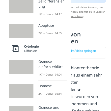
Zelldifferenzier
ung
Nach Beantwortung speichern wir deine Antwort, um
Studyflix zu verbessern. Mehr dazu erfährst du in unserer
1/2 – Dauer: 04:17
Datenschutzerklärung
.
Apoptose
Entstehung von
2/2 – Dauer: 04:55
Mitochondrien
Cytologie
zur Stelle im Video springen
Diffusion
(01:44)
Osmose
einfach erklärt
Nach der Endosymbiontentheorie
sind Mitochondrien aus einem sehr
1/7 – Dauer: 04:04
speziellen Prokaryoten
Osmose
hervorgegangen: den
α-
2/7 – Dauer: 05:14
Proteobakterien
. Sie wurden von
einer
Urzelle
aufgenommen und
Osmose und
gingen mit ihr eine Endosymbiose