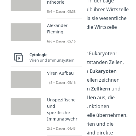
immer weniger in der Lage
ntheorie
waren, außerhalb ihrer Wirtszelle
5/6 – Dauer: 05:38
zu überleben, da sie wesentliche
Alexander
Funktionen an die Wirtszelle
Fleming
abgaben.
6/6 – Dauer: 05:16
Entstehung der Eukaryoten
:
Cytologie
Viren und Immunsystem
Als Ergebnis entstanden Zellen,
die du heute als
Eukaryoten
Viren Aufbau
kennst. Diese Zellen zeichnen
1/5 – Dauer: 05:16
sich durch einen
Zellkern
und
andere
Organellen
aus, die
Unspezifische
spezialisierte Funktionen
und
spezifische
innerhalb der Zelle übernehmen.
Immunabwehr
Die Mitochondrien und die
2/5 – Dauer: 04:43
Chloroplasten sind direkte