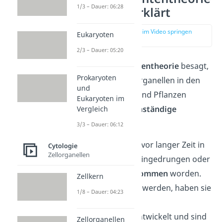
1/3 – Dauer: 06:28
— einfach erklärt
zur Stelle im Video springen
Eukaryoten
(00:13)
2/3 – Dauer: 05:20
Die
Endosymbiontentheorie
besagt,
Prokaryoten
dass bestimmte Organellen in den
und
Zellen von Tieren und Pflanzen
Eukaryoten im
ursprünglich
eigenständige
Vergleich
Bakterien
waren.
3/3 – Dauer: 06:12
Die Bakterien sind vor langer Zeit in
Cytologie
Zellorganellen
eine andere Zelle eingedrungen oder
von dieser
aufgenommen
worden.
Zellkern
Anstatt verdaut zu werden, haben sie
1/8 – Dauer: 04:23
sich aber in der
Wirtszelle weiterentwickelt und sind
Zellorganellen