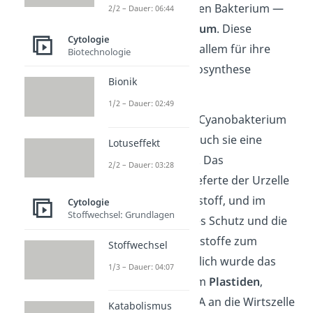
und einem speziellen Bakterium —
2/2 – Dauer: 06:44
dem
Cyanobakterium
. Diese
Cytologie
Bakterien sind vor allem für ihre
Biotechnologie
Fähigkeit zur Photosynthese
Bionik
bekannt.
1/2 – Dauer: 02:49
Als die Urzelle das Cyanobakterium
aufnahm, gingen auch sie eine
Lotuseffekt
Endosymbiose
ein. Das
2/2 – Dauer: 03:28
Cyanobakterium lieferte der Urzelle
Energie und Sauerstoff, und im
Cytologie
Stoffwechsel: Grundlagen
Gegenzug erhielt es Schutz und die
notwendigen Nährstoffe zum
Stoffwechsel
Überleben. Schließlich wurde das
1/3 – Dauer: 04:07
Bakterium zu einem
Plastiden
,
indem es seine DNA an die Wirtszelle
Katabolismus