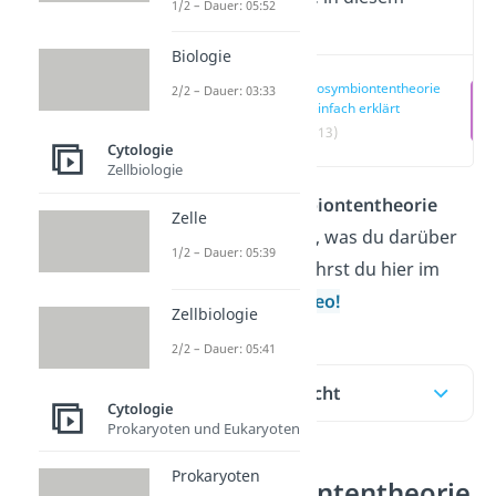
1/2 – Dauer: 05:52
Video
Biologie
Endosymbiontentheorie
2/2 – Dauer: 03:33
— einfach erklärt
(00:13)
Cytologie
Zellbiologie
Was die
Endosymbiontentheorie
Zelle
genau ist und alles, was du darüber
1/2 – Dauer: 05:39
wissen musst, erfährst du hier im
Beitrag und im
Video!
Zellbiologie
2/2 – Dauer: 05:41
Inhaltsübersicht
Cytologie
Prokaryoten und Eukaryoten
Prokaryoten
Endosymbiontentheorie