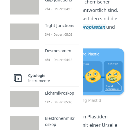
Synthese wichtiger chemischer
2/4 – Dauer: 04:13
Verbindungen verantwortlich sind.
Die bekannteste Plastiden sind die
Tight Junctions
Leukoplasten
,
Chloroplasten
und
3/4 – Dauer: 05:02
Chromoplasten
.
Desmosomen
4/4 – Dauer: 04:12
Cytologie
Instrumente
Lichtmikroskop
Entstehung Plastid
1/2 – Dauer: 05:40
Die Entwicklung von Plastiden
Elektronenmikr
oskop
beginnt ebenfalls mit einer Urzelle