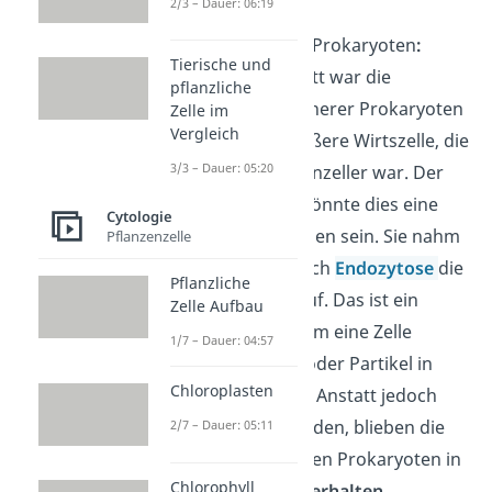
2/3 – Dauer: 06:19
Aufnahme der Prokaryoten
:
Tierische und
Der erste Schritt war die
pflanzliche
Aufnahme
kleinerer Prokaryoten
Zelle im
Vergleich
durch eine größere Wirtszelle, die
3/3 – Dauer: 05:20
ebenfalls ein Einzeller war. Der
Theorie nach könnte dies eine
Cytologie
Archaee
gewesen sein. Sie nahm
Pflanzenzelle
vermutlich durch
Endozytose
die
Pflanzliche
Prokaryoten auf. Das ist ein
Zelle Aufbau
Prozess, bei dem eine Zelle
1/7 – Dauer: 04:57
andere Zellen oder Partikel in
Chloroplasten
sich aufnimmt. Anstatt jedoch
verdaut zu werden, blieben die
2/7 – Dauer: 05:11
aufgenommenen Prokaryoten in
Chlorophyll
der
Wirtszelle erhalten
.