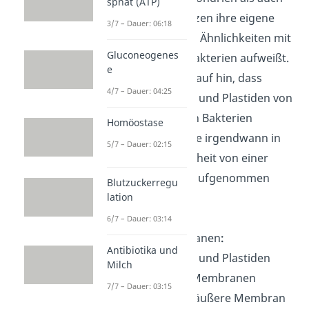
sphat (ATP)
Plastiden besitzen ihre eigene
3/7 – Dauer: 06:18
DNA, die große Ähnlichkeiten mit
Gluconeogenes
der DNA von Bakterien aufweißt.
e
Das deutet darauf hin, dass
4/7 – Dauer: 04:25
Mitochondrien und Plastiden von
eigenständigen Bakterien
Homöostase
abstammen, die irgendwann in
5/7 – Dauer: 02:15
der Vergangenheit von einer
anderen Zelle aufgenommen
Blutzuckerregu
lation
wurden.
6/7 – Dauer: 03:14
Doppelmembranen
:
Antibiotika und
Mitochondrien und Plastiden
Milch
sind von zwei Membranen
7/7 – Dauer: 03:15
umgeben. Die äußere Membran