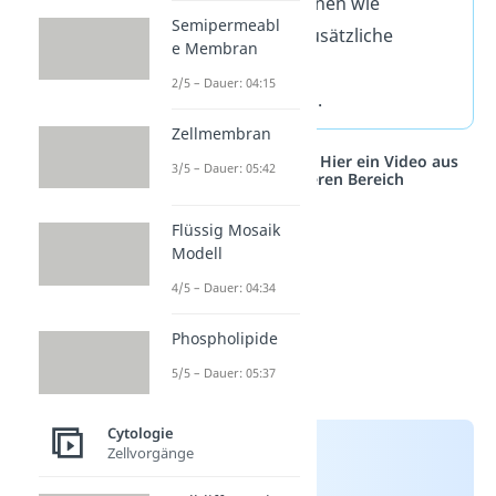
spezielle Funktionen wie
Semipermeabl
beispielsweise zusätzliche
e Membran
Energie von dem
2/5 – Dauer: 04:15
Endosymbionten.
Zellmembran
Studyflix vernetzt: Hier ein Video aus
3/5 – Dauer: 05:42
einem anderen Bereich
Flüssig Mosaik
Modell
4/5 – Dauer: 04:34
Phospholipide
5/5 – Dauer: 05:37
Cytologie
Zellvorgänge