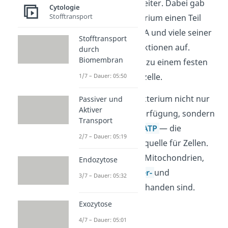
Mitochondrium
weiter. Dabei gab
Cytologie
Stofftransport
das α-Proteobakterium einen Teil
seiner eigenen DNA und viele seiner
Stofftransport
selbständigen Funktionen auf.
durch
Biomembran
Dadurch wurde es zu einem festen
Bestandteil der Urzelle.
1/7 – Dauer: 05:50
Nun stellte das Bakterium nicht nur
Passiver und
Aktiver
Wasserstoff zur Verfügung, sondern
Transport
produzierte
auch
ATP
— die
2/7 – Dauer: 05:19
wichtigste Energiequelle für Zellen.
So entstanden die Mitochondrien,
Endozytose
wie sie heute in
Tier-
und
3/7 – Dauer: 05:32
Pflanzenzellen
vorhanden sind.
Exozytose
4/7 – Dauer: 05:01