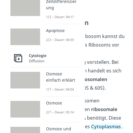
Zelldifferenzier
ung
1/2 – Dauer: 04:17
Prä-Ribosomen
Apoptose
Unter einem Prä-Ribosom kannst du
2/2 – Dauer: 04:55
dir den Zustand des Ribosoms vor
seiner endgültigen
Cytologie
Diffusion
Zusammensetzung vorstellen. Bei
einem Prä-Ribosom handelt es sich
Osmose
deshalb um die
ribosomalen
einfach erklärt
Untereinheiten
(40S & 60S).
1/7 – Dauer: 04:04
Um diese Prä-Ribosomen
Osmose
herzustellen, werden
ribosomale
2/7 – Dauer: 05:14
Proteine
und
rRNA
benötigt. Diese
liegen im Cytosol des
Cytoplasmas
.
Osmose und