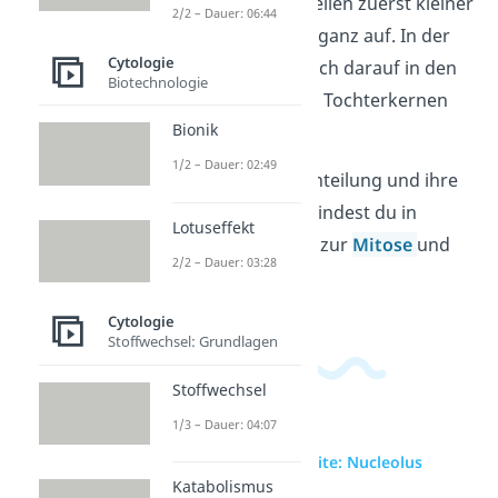
Nucleolus in den Zellen zuerst kleiner
2/2 – Dauer: 06:44
und löst sich dann ganz auf. In der
Cytologie
Telophase bilden sich darauf in den
Biotechnologie
zwei entstandenen Tochterkernen
Bionik
neue Nucleoli aus.
1/2 – Dauer: 02:49
Mehr über die Kernteilung und ihre
einzelnen Phasen findest du in
Lotuseffekt
unseren Beiträgen zur
Mitose
und
2/2 – Dauer: 03:28
Meiose
.
Cytologie
Stoffwechsel: Grundlagen
Stoffwechsel
1/3 – Dauer: 04:07
zur Videoseite: Nucleolus
Katabolismus