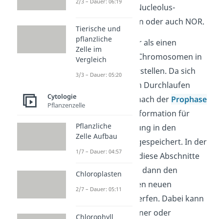
2/3 – Dauer: 06:19
der sogenannten Nucleolus-
Organisator-Region oder auch NOR.
Tierische und
pflanzliche
Diese kannst du dir als einen
Zelle im
Abschnitt auf den Chromosomen in
Vergleich
der Metaphase vorstellen. Da sich
3/3 – Dauer: 05:20
der Nucleolus beim Durchlaufen
Cytologie
einer Kernteilung nach der
Prophase
Pflanzenzelle
auflöst, wird die Information für
Pflanzliche
seine erneute Bildung in den
Zelle Aufbau
Chromosomen abgespeichert. In der
1/7 – Dauer: 04:57
Interphase liefern diese Abschnitte
der Chromosomen dann den
Chloroplasten
„Bauplan“, um einen neuen
2/7 – Dauer: 05:11
Nucleolus zu entwerfen. Dabei kann
der Bauplan von einer oder
Chlorophyll