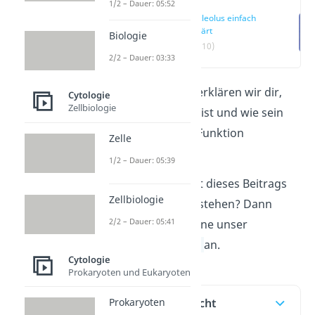
1/2 – Dauer: 05:52
Nucleolus einfach
erklärt
Biologie
(00:10)
2/2 – Dauer: 03:33
In diesem Beitrag erklären wir dir,
Cytologie
Zellbiologie
was der Nucleolus ist und wie sein
Aufbau und seine Funktion
Zelle
aussehen.
1/2 – Dauer: 05:39
Du willst den Inhalt dieses Beitrags
Zellbiologie
noch schneller verstehen? Dann
2/2 – Dauer: 05:41
schau dir doch gerne unser
zugehöriges
Video
an.
Cytologie
Prokaryoten und Eukaryoten
Inhaltsübersicht
Prokaryoten