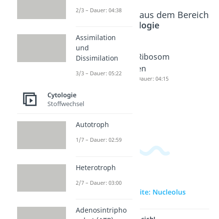
2/3 – Dauer: 04:38
Beliebte Inhalte aus dem Bereich
Cytologie
Assimilation
und
Mitocho
Endopla
Ribosom
Dissimilation
ndrien
smatisch
en
3/3 – Dauer: 05:22
Dauer: 03:33
es
Dauer: 04:15
Retikulu
Cytologie
m
Stoffwechsel
Dauer: 04:55
Autotroph
1/7 – Dauer: 02:59
Heterotroph
2/7 – Dauer: 03:00
zur Videoseite: Nucleolus
Adenosintripho