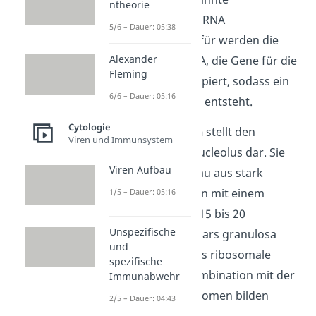
ntheorie
Transkription der rRNA
5/6 – Dauer: 05:38
verantwortlich. Dafür werden die
Alexander
Abschnitte der DNA, die Gene für die
Fleming
rRNA enthalten, kopiert, sodass ein
6/6 – Dauer: 05:16
neuer rRNA Strang entsteht.
Cytologie
Die
Pars granulosa
stellt den
Viren und Immunsystem
größten Teil des Nucleolus dar. Sie
Viren Aufbau
besitzt einen Aufbau aus stark
gekörnten Partikeln mit einem
1/5 – Dauer: 05:16
Durchmesser von 15 bis 20
Unspezifische
Nanometern. Die Pars granulosa
und
enthält größtenteils ribosomale
spezifische
Proteine, die in Kombination mit der
Immunabwehr
rRNA die Prä-Ribosomen bilden
2/5 – Dauer: 04:43