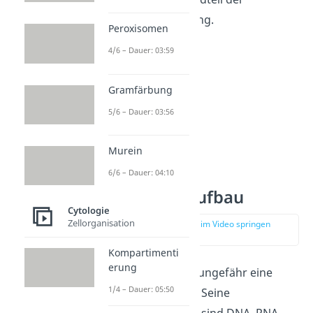
gesamten Zellteilung.
Peroxisomen
4/6 – Dauer: 03:59
Gramfärbung
5/6 – Dauer: 03:56
Murein
6/6 – Dauer: 04:10
Nucleolus Aufbau
Cytologie
Zellorganisation
zur Stelle im Video springen
(01:04)
Kompartimenti
erung
Der Nucleolus hat ungefähr eine
1/4 – Dauer: 05:50
Größe von 2-5
. Seine
Hauptbestandteile sind DNA, RNA