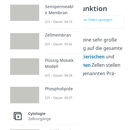
Semipermeabl
Nucleolus Funktion
e Membran
zur Stelle im Video springen
2/5 – Dauer: 04:15
(03:08)
Zellmembran
Der Nucleolus hat eine sehr große
3/5 – Dauer: 05:42
Bedeutung in Bezug auf die gesamte
Zellteilung. In den
tierischen
und
Flüssig Mosaik
auch den
pflanzlichen
Zellen stellen
Modell
die Nucleoli die sogenannten Prä-
4/5 – Dauer: 04:34
Ribosomen her.
Phospholipide
5/5 – Dauer: 05:37
Cytologie
Zellvorgänge