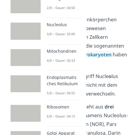
enthalten.
2/8 – Dauer: 04:50
Deshalb ist das Kernkörperchen
Nucleolus
auch nur in den Lebewesen
3/8 – Dauer: 05:00
enthalten, die einen Zellkern
besitzen. Das sind die sogenannten
Mitochondrien
Eukaryoten
. Die
Prokaryoten
haben
4/8 – Dauer: 03:33
keinen Zellkern.
Du solltest den Begriff Nucle
o
lus
Endoplasmatis
ches Retikulum
(Kernkörperchen) nicht mit dem
Nucleus (Zellkern) verwechseln.
5/8 – Dauer: 04:55
Der Nucleolus besteht aus
drei
Ribosomen
Hauptstrukturen
namens Nucleolus-
6/8 – Dauer: 04:15
Organisator-Region (NOR), Pars
fibrosa und Pars granulosa. Darin
Golgi Apparat