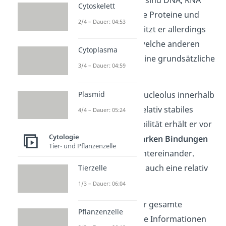
Cytoskelett
und verschiedenste Proteine und
2/4 – Dauer: 04:53
Enzyme. Dabei besitzt er allerdings
keine
Membran
, welche anderen
Cytoplasma
Zellbestandteilen eine grundsätzliche
3/4 – Dauer: 04:59
Stabilität gibt.
Trotzdem ist der Nucleolus innerhalb
Plasmid
des Zellkerns ein relativ stabiles
4/4 – Dauer: 05:24
Gebilde. Diese Stabilität erhält er vor
Cytologie
allem durch die
starken Bindungen
Tier- und Pflanzenzelle
der Bestandteile untereinander.
Dadurch besitzt er auch eine relativ
Tierzelle
hohe Dichte.
1/3 – Dauer: 06:04
Aufgebaut wird der gesamte
Pflanzenzelle
Nucleolus durch die Informationen