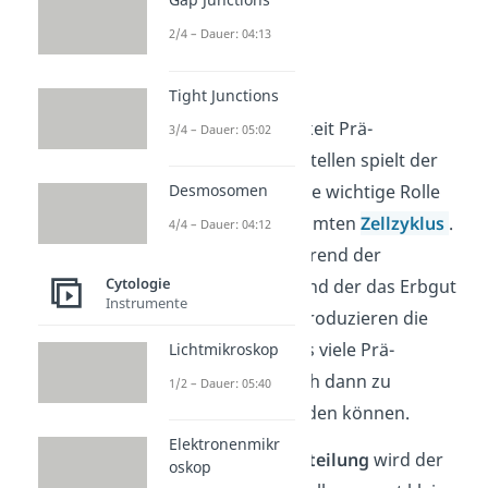
2/4 – Dauer: 04:13
Zellzyklus
Tight Junctions
Durch seine Fähigkeit Prä-
3/4 – Dauer: 05:02
Ribosomen herzustellen spielt der
Nucleolus auch eine wichtige Rolle
Desmosomen
innerhalb des gesamten
Zellzyklus
.
4/4 – Dauer: 04:12
Insbesondere während der
Cytologie
Interphase, während der das Erbgut
Instrumente
verdoppelt wird, produzieren die
Nucleoli besonders viele Prä-
Lichtmikroskop
Ribosomen, die sich dann zu
1/2 – Dauer: 05:40
Ribosomen verbinden können.
Elektronenmikr
Während der
Kernteilung
wird der
oskop