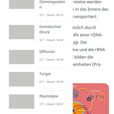
Die ribosomalen Proteine werden
Osmoregulatio
n
über die Kernporen in das Innere des
3/7 – Dauer: 04:13
Kernkörperchens transportiert.
Osmotischer
Dort wird nun zusätzlich durch
Druck
Transkription
mithilfe einer rDNA-
4/7 – Dauer: 04:42
Vorlage rRNA erzeugt. Die
ribosomalen Proteine und die rRNA
Diffusion
verbinden sich und bilden die
5/7 – Dauer: 06:36
ribosomalen Untereinheiten (Prä-
Ribosomen).
Turgor
6/7 – Dauer: 04:28
Plasmolyse
7/7 – Dauer: 04:57