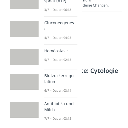
Lernen lohnt sich!
sphat (ATP)
Entdecke hier deine Chancen.
3/7 – Dauer: 06:18
Gluconeogenes
e
4/7 – Dauer: 04:25
Homöostase
5/7 – Dauer: 02:15
Weitere Inhalte: Cytologie
Blutzuckerregu
Zellorganellen
lation
Zellkern
6/7 – Dauer: 03:14
Dauer: 04:23
Zellorganellen
Dauer: 04:50
Antibiotika und
Nucleolus
Milch
Dauer: 05:00
7/7 – Dauer: 03:15
Mitochondrien
Dauer: 03:33