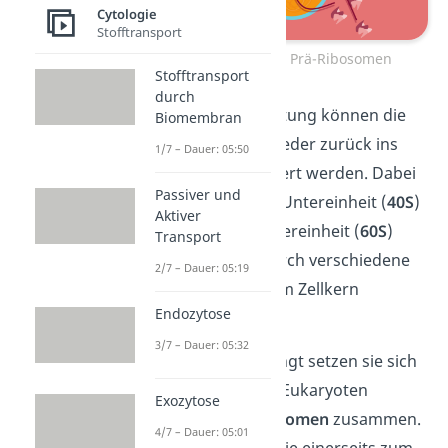
Cytologie
Stofftransport
Herstellung der Prä-Ribosomen
Stofftransport
durch
Nach der Verarbeitung können die
Biomembran
Prä-Ribosomen wieder zurück ins
1/7 – Dauer: 05:50
Cytosol transportiert werden. Dabei
Passiver und
werden die kleine Untereinheit (
40S
)
Aktiver
und die große Untereinheit (
60S
)
Transport
jeweils separat durch verschiedene
2/7 – Dauer: 05:19
Kernporen aus dem Zellkern
Endozytose
herausbefördert.
3/7 – Dauer: 05:32
Im Cytosol angelangt setzen sie sich
wieder zu den für Eukaryoten
Exozytose
typischen
80S-Ribsomen
zusammen.
4/7 – Dauer: 05:01
Danach wandern sie einerseits zum