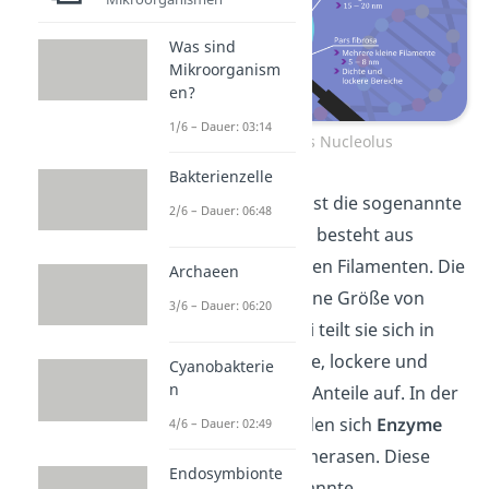
Was sind
Mikroorganism
en?
1/6 – Dauer: 03:14
Aufbau des Nucleolus
Bakterienzelle
Die erste Struktur ist die sogenannte
2/6 – Dauer: 06:48
Pars fibrosa
. Diese besteht aus
mehreren rundlichen Filamenten. Die
Archaeen
Filamente haben eine Größe von
3/6 – Dauer: 06:20
etwa 5-8 nm. Dabei teilt sie sich in
etwas aufgehelltere, lockere und
Cyanobakterie
n
dunklere, dichtere Anteile auf. In der
Pars fibrosa befinden sich
Enzyme
4/6 – Dauer: 02:49
namens RNA-Polymerasen. Diese
Endosymbionte
sind für die sogenannte