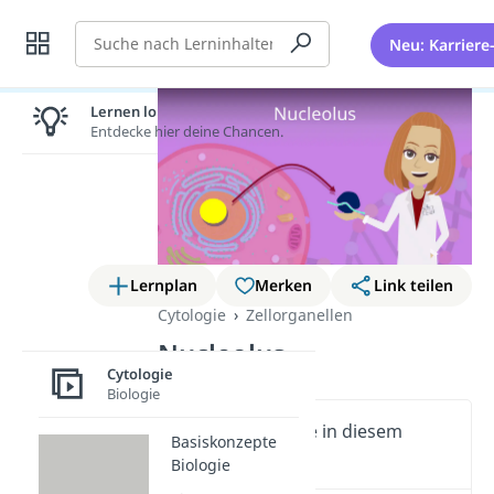
Suche
Neu: Karriere
Lernen lohnt sich!
Entdecke hier deine Chancen.
Lernplan
Merken
Link teilen
Cytologie
Zellorganellen
Nucleolus
Cytologie
Biologie
Wichtige Inhalte in diesem
Basiskonzepte
Video
Biologie