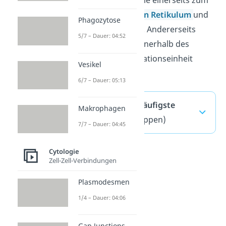
Endoplasmatischen Retikulum
und
Phagozytose
bilden das raue ER. Andererseits
5/7 – Dauer: 04:52
können sie auch innerhalb des
Cytosols als Translationseinheit
Vesikel
arbeiten.
6/7 – Dauer: 05:13
Nucleolus — häufigste
Makrophagen
Fragen
(ausklappen)
7/7 – Dauer: 04:45
Cytologie
Zell-Zell-Verbindungen
Plasmodesmen
1/4 – Dauer: 04:06
Gap Junctions