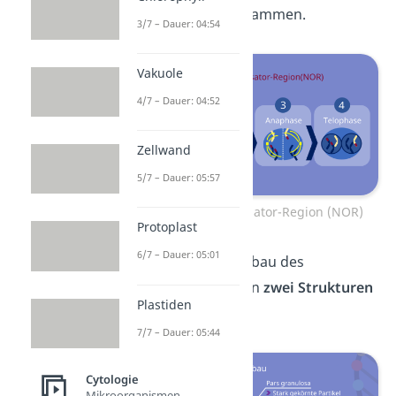
mehreren NORs stammen.
3/7 – Dauer: 04:54
Vakuole
4/7 – Dauer: 04:52
Zellwand
5/7 – Dauer: 05:57
Nucleolus-Organisator-Region (NOR)
Protoplast
6/7 – Dauer: 05:01
Du kannst den Aufbau des
Kernkörperchens in
zwei Strukturen
Plastiden
aufteilen:
7/7 – Dauer: 05:44
Cytologie
Mikroorganismen