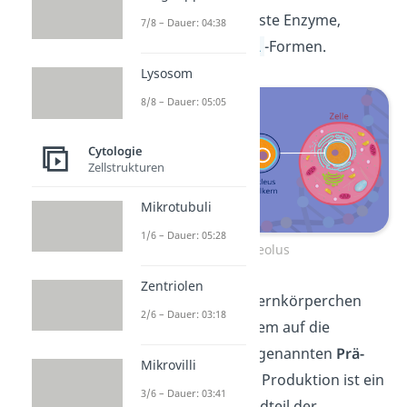
liegen verschiedenste Enzyme,
7/8 – Dauer: 04:38
Proteine und
rRNA
-Formen.
Lysosom
8/8 – Dauer: 05:05
Cytologie
Zellstrukturen
Mikrotubuli
1/6 – Dauer: 05:28
Nucleolus
Zentriolen
Die Funktion der Kernkörperchen
2/6 – Dauer: 03:18
bezieht sich vor allem auf die
Produktion von sogenannten
Prä-
Mikrovilli
Ribosomen
. Diese Produktion ist ein
3/6 – Dauer: 03:41
essentieller Bestandteil der