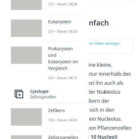
1/3 – Dauer: 06:28
Nucleolus einfach
Eukaryoten
erklärt
2/3 – Dauer: 05:20
zur Stelle im Video springen
Prokaryoten
(00:10)
und
Eukaryoten im
Der Nucleolus ist eine kleine,
Vergleich
kugelförmige Struktur innerhalb des
3/3 – Dauer: 06:12
Zellkerns
. Du kannst ihn auch als
Kernkörperchen
oder Nu
k
leolus
Cytologie
Zellorganellen
bezeichnen. Im Zellkern der
Tierzellen befindet sich in den
Zellkern
meisten Fällen nur ein Nucleolus.
1/8 – Dauer: 04:23
Manche Zellkerne von Pflanzenzellen
können aber bis zu
10 Nucleoli
Zellorganellen