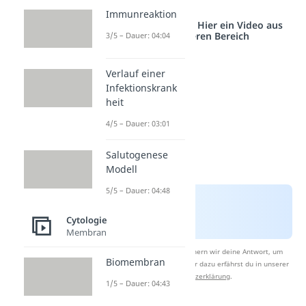
können.
Immunreaktion
Studyflix vernetzt: Hier ein Video aus
einem anderen Bereich
3/5 – Dauer: 04:04
Verlauf einer
Infektionskrank
heit
4/5 – Dauer: 03:01
Salutogenese
Modell
5/5 – Dauer: 04:48
Cytologie
Membran
Nach Beantwortung speichern wir deine Antwort, um
Biomembran
Studyflix zu verbessern. Mehr dazu erfährst du in unserer
Datenschutzerklärung
.
1/5 – Dauer: 04:43