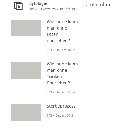
Cytologie
Endoplasmatisches Retikulum
Wissenswertes zum Körper
Dauer: 04:55
Ribosomen
Wie lange kann
Dauer: 04:15
man ohne
Golgi Apparat
Essen
Dauer: 04:38
überleben?
Lysosom
Dauer: 05:05
1/3 – Dauer: 04:27
Wie lange kann
man ohne
Trinken
überleben?
2/3 – Dauer: 01:56
Sterbeprozess
3/3 – Dauer: 05:31