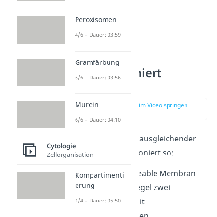
Peroxisomen
4/6 – Dauer: 03:59
Gramfärbung
Wie funktioniert
5/6 – Dauer: 03:56
Osmose?
Murein
zur Stelle im Video springen
(01:27)
6/6 – Dauer: 04:10
Die Osmose ist ein ausgleichender
Cytologie
Prozess und funktioniert so:
Zellorganisation
Eine semipermeable Membran
Kompartimenti
erung
trennt in der Regel zwei
Flüssigkeiten mit
1/4 – Dauer: 05:50
unterschiedlichen