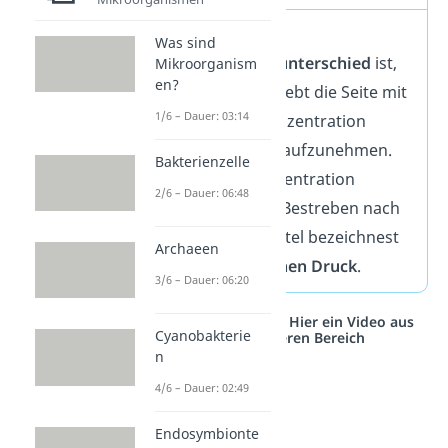
Je größer der
Was sind
Konzentrationsunterschied
ist,
Mikroorganism
en?
umso stärker strebt die Seite mit
1/6 – Dauer: 03:14
der höheren Konzentration
danach, Wasser aufzunehmen.
Bakterienzelle
So wird die Konzentration
2/6 – Dauer: 06:48
gesenkt. Dieses Bestreben nach
dem Lösungsmittel bezeichnest
Archaeen
du als
osmotischen Druck
.
3/6 – Dauer: 06:20
Studyflix vernetzt: Hier ein Video aus
Cyanobakterie
einem anderen Bereich
n
4/6 – Dauer: 02:49
Endosymbionte