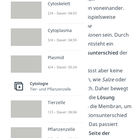
Cytoskelett
Konzentrationen voneinander.
2/4 – Dauer: 04:53
Das können beispielsweise
unterschiedliche
Cytoplasma
Salzkonzentrationen
sein. Durch
3/4 – Dauer: 04:59
die Trennung entsteht ein
Konzentrationsunterschied
der
Plasmid
Flüssigkeiten.
4/4 – Dauer: 05:24
Die
Membran
lässt aber keine
großen Teilchen, wie
Salze
oder
Cytologie
Zucker
, hindurch. Daher bewegt
Tier- und Pflanzenzelle
sich schließlich die
Lösung
Tierzelle
(Wasser) durch die Membran, um
1/3 – Dauer: 06:04
den Konzentrationsunterschied
auszugleichen. Das passiert
Pflanzenzelle
immer
von der Seite der