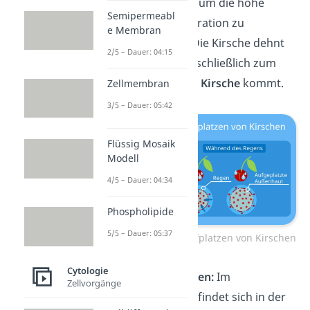
hinein bewegt
, um die hohe
Semipermeabl
Zuckerkonzentration zu
e Membran
„verdünnen“.
Die Kirsche dehnt
2/5 – Dauer: 04:15
sich aus bis es schließlich zum
Aufplatzen der Kirsche
kommt.
Zellmembran
3/5 – Dauer: 05:42
Flüssig Mosaik
Modell
4/5 – Dauer: 04:34
Phospholipide
5/5 – Dauer: 05:37
Osmose-Beispiel: Aufplatzen von Kirschen
Cytologie
Haut beim Baden:
Im
Zellvorgänge
Badewasser befindet sich in der