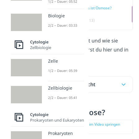
1/2 – Dauer: 05:52
Was ist Osmose?
Biologie
(00:13)
2/2 – Dauer: 03:33
Was die
Osmose
ist und wie sie
Cytologie
Zellbiologie
funktioniert, erfährst du hier und in
unserem
Video!
Zelle
1/2 – Dauer: 05:39
Inhaltsübersicht
Zellbiologie
2/2 – Dauer: 05:41
Was ist Osmose?
Cytologie
Prokaryoten und Eukaryoten
zur Stelle im Video springen
(00:13)
Prokaryoten