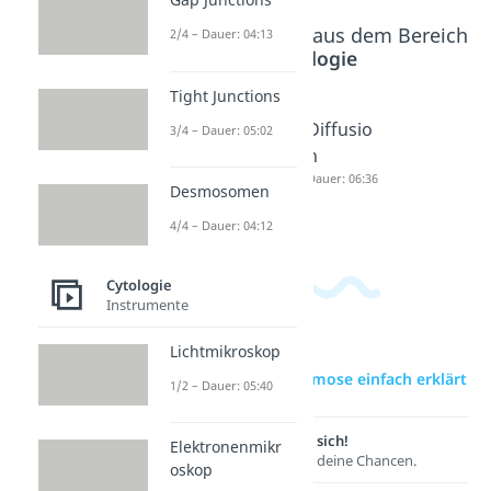
Beliebte Inhalte aus dem Bereich
2/4 – Dauer: 04:13
Cytologie
Tight Junctions
Osmose
Osmotis
Diffusio
3/4 – Dauer: 05:02
Dauer: 05:14
cher
n
Druck
Dauer: 06:36
Desmosomen
Dauer: 04:42
4/4 – Dauer: 04:12
Cytologie
Instrumente
Lichtmikroskop
zur Videoseite: Osmose einfach erklärt
1/2 – Dauer: 05:40
Lernen lohnt sich!
Elektronenmikr
Entdecke hier deine Chancen.
oskop