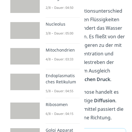
2/8 – Dauer: 04:50
Um den Konzentrationsunterschied
zwischen den beiden Flüssigkeiten
Nucleolus
auszugleichen, wandert das Wasser
3/8 – Dauer: 05:00
durch die Membran. Es fließt von der
Seite mit der niedrigeren zu der mit
Mitochondrien
der höheren Konzentration und
4/8 – Dauer: 03:33
verdünnt sie. Das Bestreben der
Teilchen nach einem Ausgleich
Endoplasmatis
nennst du
osmotischen Druck
.
ches Retikulum
5/8 – Dauer: 04:55
Merke:
Bei der Osmose handelt es
sich um eine einseitige
Diffusion
.
Ribosomen
Denn das Lösungsmittel passiert die
6/8 – Dauer: 04:15
Membran nur in eine Richtung.
Golgi Apparat