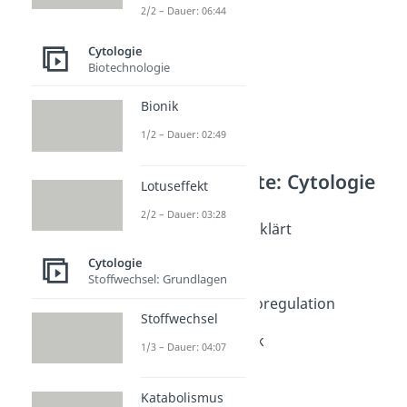
2/2 – Dauer: 06:44
Cytologie
Biotechnologie
Bionik
1/2 – Dauer: 02:49
Weitere Inhalte: Cytologie
Lotuseffekt
Diffusion
2/2 – Dauer: 03:28
Osmose einfach erklärt
Dauer: 04:04
Cytologie
Osmose
Stoffwechsel: Grundlagen
Dauer: 05:14
Osmose und Osmoregulation
Stoffwechsel
Dauer: 04:13
Osmotischer Druck
1/3 – Dauer: 04:07
Dauer: 04:42
Diffusion
Katabolismus
Dauer: 06:36