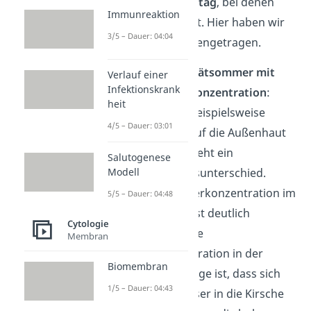
Natur
und dem
Alltag
, bei denen
Immunreaktion
Osmose stattfindet. Hier haben wir
3/5 – Dauer: 04:04
dir einige zusammengetragen.
Kirschen im
Spätsommer mit
Verlauf einer
Infektionskrank
hoher Zuckerkonzentration
:
heit
Trifft Wasser beispielsweise
4/5 – Dauer: 03:01
durch Regen auf die Außenhaut
Kirschen, entsteht ein
Salutogenese
Konzentrationsunterschied.
Modell
Denn die Zuckerkonzentration im
5/5 – Dauer: 04:48
Regenwasser ist deutlich
Cytologie
niedriger als die
Membran
Zuckerkonzentration in der
Biomembran
Kirsche. Die Folge ist, dass sich
1/5 – Dauer: 04:43
das Regenwasser in die Kirsche