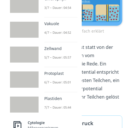
3/7 – Dauer: 04:54
Vakuole
Osmose einfach erklärt
4/7 – Dauer: 04:52
Übrigens:
Häufig ist statt von der
Zellwand
Konzentration auch vom
5/7 – Dauer: 05:57
Wasserpotenzial
die Rede. Ein
höheres Wasserpotential entspricht
Protoplast
dabei weniger gelösten Teilchen, ein
6/7 – Dauer: 05:01
niedrigeres Wasserpotential
bedeutet, dass mehr Teilchen gelöst
Plastiden
sind.
7/7 – Dauer: 05:44
Osmotischer Druck
Cytologie
Mikroorganismen