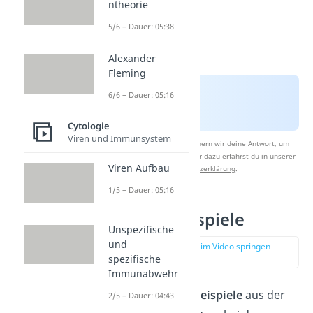
ntheorie
5/6 – Dauer: 05:38
Alexander
Fleming
6/6 – Dauer: 05:16
Cytologie
Viren und Immunsystem
Nach Beantwortung speichern wir deine Antwort, um
Studyflix zu verbessern. Mehr dazu erfährst du in unserer
Viren Aufbau
Datenschutzerklärung
.
1/5 – Dauer: 05:16
Osmose Beispiele
Unspezifische
und
zur Stelle im Video springen
(00:47)
spezifische
Immunabwehr
Es gibt unzählige
Beispiele
aus der
2/5 – Dauer: 04:43