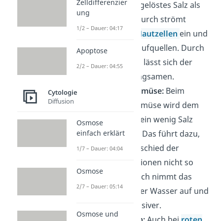
Zelldifferenzier
Regel weniger gelöstes Salz als
ung
im Körper. Dadurch strömt
1/2 – Dauer: 04:17
Wasser in die
Hautzellen
ein und
lässt die Haut aufquellen. Durch
Apoptose
etwas Badesalz lässt sich der
2/2 – Dauer: 04:55
Vorgang verlangsamen.
Kochen von Gemüse:
Beim
Cytologie
Diffusion
Kochen von Gemüse wird dem
Wasser häufig ein wenig Salz
Osmose
einfach erklärt
hinzugegeben. Das führt dazu,
dass der Unterschied der
1/7 – Dauer: 04:04
Salzkonzentrationen nicht so
Osmose
groß ist. Dadurch nimmt das
2/7 – Dauer: 05:14
Gemüse weniger Wasser auf und
schmeckt intensiver.
Osmose und
Rote Blutzellen:
Auch bei
roten