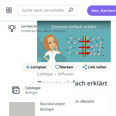
Suche
Neu: Karriere
Lernen lohnt sich!
Entdecke hier deine Chancen.
Lernplan
Merken
Link teilen
Cytologie
Diffusion
Osmose einfach erklärt
Cytologie
Biologie
Wichtige Inhalte in diesem
Basiskonzepte
Video
Biologie