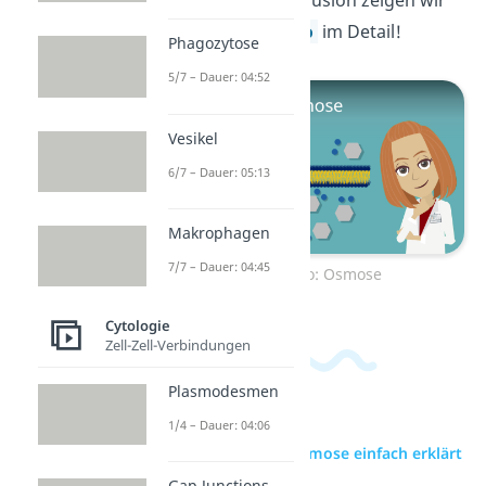
noch mehr zur Diffusion zeigen wir
dir in diesem
Video
im Detail!
Phagozytose
5/7 – Dauer: 04:52
Vesikel
6/7 – Dauer: 05:13
Makrophagen
7/7 – Dauer: 04:45
Zum Video: Osmose
Cytologie
Zell-Zell-Verbindungen
Plasmodesmen
1/4 – Dauer: 04:06
zur Videoseite: Osmose einfach erklärt
Gap Junctions