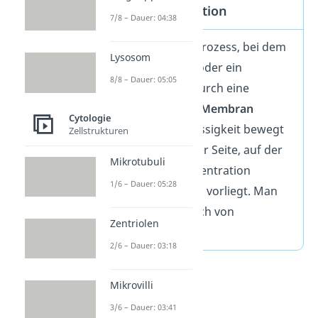
Osmose Definition
7/8 – Dauer: 04:38
Osmose
ist ein Prozess, bei dem
Lysosom
eine Flüssigkeit oder ein
8/8 – Dauer: 05:05
Lösungsmittel durch eine
semipermeable Membran
Cytologie
wandert. Die Flüssigkeit bewegt
Zellstrukturen
sich immer zu der Seite, auf der
Mikrotubuli
die höhere Konzentration
1/6 – Dauer: 05:28
gelöster Teilchen vorliegt. Man
spricht dabei auch von
Zentriolen
osmotisch.
2/6 – Dauer: 03:18
Mikrovilli
3/6 – Dauer: 03:41