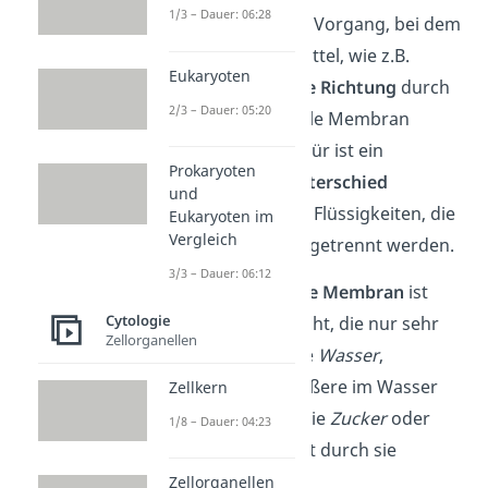
1/3 – Dauer: 06:28
Die Osmose ist ein Vorgang, bei dem
sich ein Lösungsmittel, wie z.B.
Eukaryoten
Wasser
, nur
in eine Richtung
durch
2/3 – Dauer: 05:20
eine semipermeable Membran
bewegt. Grund dafür ist ein
Prokaryoten
Konzentrationsunterschied
und
zwischen den zwei Flüssigkeiten, die
Eukaryoten im
Vergleich
von der Membran getrennt werden.
3/3 – Dauer: 06:12
Die
semipermeable Membran
ist
Cytologie
eine spezielle Schicht, die nur sehr
Zellorganellen
kleine Teilchen, wie
Wasser
,
hindurchlässt. Größere im Wasser
Zellkern
gelöste Teilchen, wie
Zucker
oder
1/8 – Dauer: 04:23
Salze
, können nicht durch sie
hindurch.
Zellorganellen