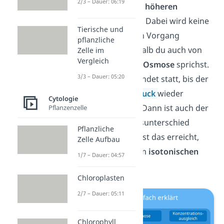
2/3 – Dauer: 06:19
geringeren zur höheren
Konzentration
. Dabei wird keine
Tierische und
Energie für den Vorgang
pflanzliche
benötigt, weshalb du auch von
Zelle im
Vergleich
einer
passiven Osmose
sprichst.
3/3 – Dauer: 05:20
Der Vorgang findet statt,
bis der
osmotische Druck
wieder
Cytologie
hergestellt ist. Dann ist auch der
Pflanzenzelle
Konzentrationsunterschied
Pflanzliche
ausgeglichen. Ist das erreicht,
Zelle Aufbau
sprichst du vom
isotonischen
1/7 – Dauer: 04:57
Zustand
.
Chloroplasten
2/7 – Dauer: 05:11
Chlorophyll