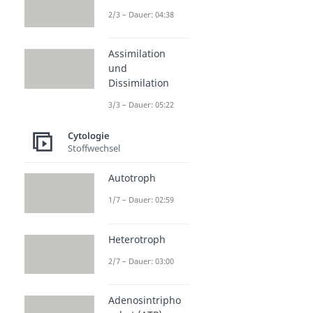
Turgor
2/3 – Dauer: 04:38
Dauer: 04:28
Plasmolyse
Dauer: 04:57
Assimilation
und
Dissimilation
3/3 – Dauer: 05:22
Cytologie
Stoffwechsel
Autotroph
1/7 – Dauer: 02:59
Heterotroph
2/7 – Dauer: 03:00
Adenosintripho