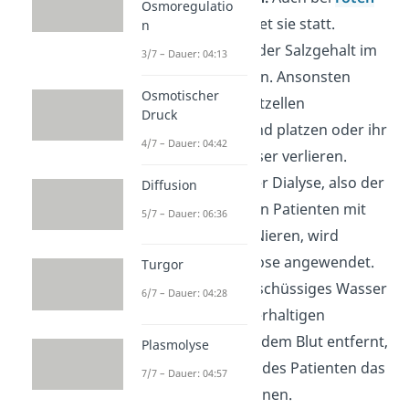
Osmoregulatio
Blutzellen
findet sie statt.
n
Deshalb muss der Salzgehalt im
3/7 – Dauer: 04:13
Körper stimmen. Ansonsten
Osmotischer
können die Blutzellen
Druck
anschwellen und platzen oder ihr
4/7 – Dauer: 04:42
gesamtes Wasser verlieren.
Medizin:
Bei der Dialyse, also der
Diffusion
Behandlung von Patienten mit
5/7 – Dauer: 06:36
geschädigten Nieren, wird
ebenfalls Osmose angewendet.
Turgor
Hier wird überschüssiges Wasser
6/7 – Dauer: 04:28
mit einer zuckerhaltigen
Flüssigkeit aus dem Blut entfernt,
Plasmolyse
weil die Nieren des Patienten das
7/7 – Dauer: 04:57
nicht mehr können.