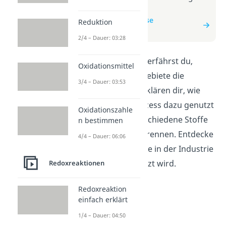
Video
zum Beitrag: Elektrolyse
Reduktion
Anwendungsgebiete
2/4 – Dauer: 03:28
In diesem Erklärvideo erfährst du,
Oxidationsmittel
welche Anwendungsgebiete die
3/4 – Dauer: 03:53
Elektrolyse hat. Wir erklären dir, wie
dieser chemische Prozess dazu genutzt
Oxidationszahle
werden kann, um verschiedene Stoffe
n bestimmen
herzustellen oder zu trennen. Entdecke
4/4 – Dauer: 06:06
mit uns, wie Elektrolyse in der Industrie
und im Alltag eingesetzt wird.
Redoxreaktionen
Redoxreaktion
einfach erklärt
1/4 – Dauer: 04:50