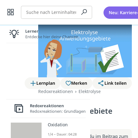
Suche
Neu: Karriere
Lernen lohnt sich!
Entdecke hier deine Chancen.
Lernplan
Merken
Link teilen
Redoxreaktionen
Elektrolyse
Elektrolyse
Redoxreaktionen
Anwendungsgebiete
Redoxreaktionen: Grundlagen
(Video)
Oxidation
1/4 – Dauer: 04:28
Weitere Infos erhältst du im Beitrag zum