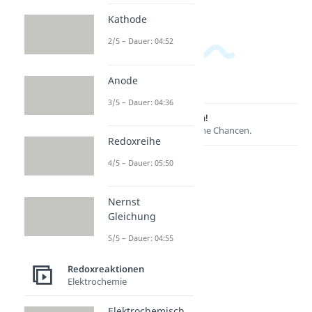
Kathode
2/5 – Dauer: 04:52
Anode
3/5 – Dauer: 04:36
Lernen lohnt sich!
Entdecke hier deine Chancen.
Redoxreihe
4/5 – Dauer: 05:50
Nernst
Gleichung
5/5 – Dauer: 04:55
Redoxreaktionen
Elektrochemie
Weitere Inhalte:
Elektrochemisch