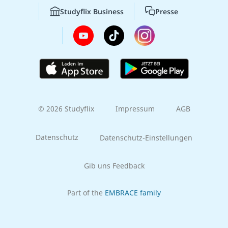
Studyflix Business
Presse
© 2026 Studyflix
Impressum
AGB
Datenschutz
Datenschutz-Einstellungen
Gib uns Feedback
Part of the
EMBRACE family