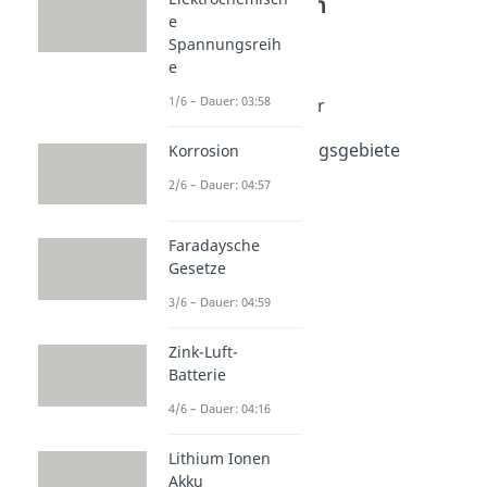
Redoxreaktionen
e
Elektrolyse
Spannungsreih
Elektrolyse
e
Dauer: 02:32
1/6 – Dauer: 03:58
Elektrolyse von Wasser
Dauer: 03:29
Elektrolyse Anwendungsgebiete
Korrosion
Dauer: 04:55
2/6 – Dauer: 04:57
Faradaysche
Gesetze
3/6 – Dauer: 04:59
Zink-Luft-
Batterie
4/6 – Dauer: 04:16
Lithium Ionen
Akku