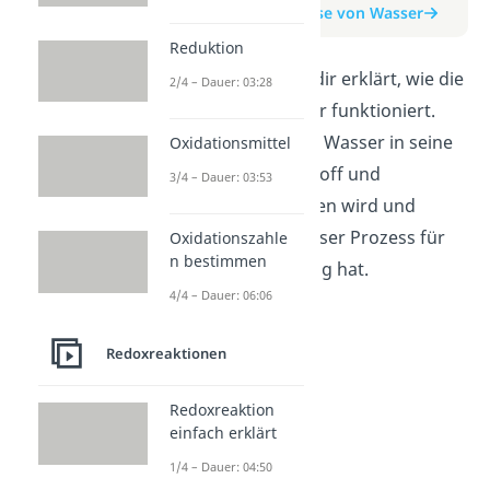
zum Beitrag: Elektrolyse von Wasser
Reduktion
In diesem Video wird dir erklärt, wie die
2/4 – Dauer: 03:28
Elektrolyse von Wasser funktioniert.
Dabei erfährst du, wie Wasser in seine
Oxidationsmittel
Bestandteile Wasserstoff und
3/4 – Dauer: 03:53
Sauerstoff aufgespalten wird und
welche Bedeutung dieser Prozess für
Oxidationszahle
n bestimmen
die Energiespeicherung hat.
4/4 – Dauer: 06:06
Redoxreaktionen
Redoxreaktion
einfach erklärt
1/4 – Dauer: 04:50