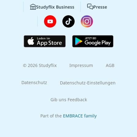
Studyflix Business
Presse
© 2026 Studyflix
Impressum
AGB
Datenschutz
Datenschutz-Einstellungen
Gib uns Feedback
Part of the
EMBRACE family