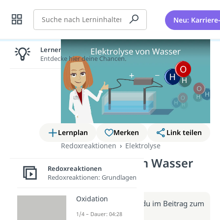
Suche
Neu: Karriere
Lernen lohnt sich!
Entdecke hier deine Chancen.
Lernplan
Merken
Link teilen
Redoxreaktionen
Elektrolyse
Elektrolyse von Wasser
Redoxreaktionen
(Video)
Redoxreaktionen: Grundlagen
Oxidation
Weitere Infos erhältst du im Beitrag zum
Video
1/4 – Dauer: 04:28