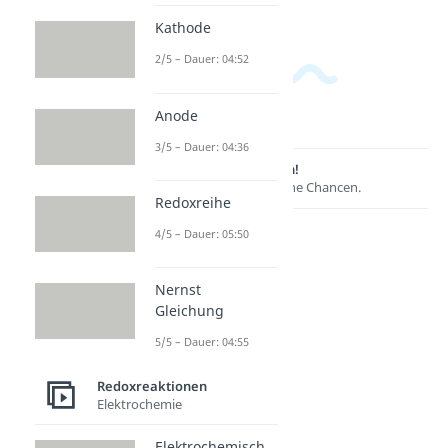
Kathode
2/5 – Dauer: 04:52
Anode
3/5 – Dauer: 04:36
Lernen lohnt sich!
Entdecke hier deine Chancen.
Redoxreihe
4/5 – Dauer: 05:50
Nernst
Gleichung
5/5 – Dauer: 04:55
Redoxreaktionen
Elektrochemie
Weitere Inhalte:
Elektrochemisch