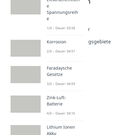
Redoxreaktionen
e
Elektrolyse
Spannungsreih
Elektrolyse
e
Dauer: 02:32
1/6 – Dauer: 03:58
Elektrolyse von Wasser
Dauer: 03:29
Elektrolyse Anwendungsgebiete
Korrosion
Dauer: 04:55
2/6 – Dauer: 04:57
Faradaysche
Gesetze
3/6 – Dauer: 04:59
Zink-Luft-
Batterie
4/6 – Dauer: 04:16
Lithium Ionen
Akku