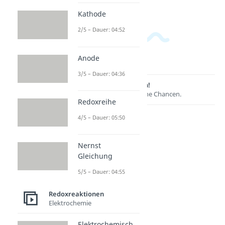
Kathode
2/5 – Dauer: 04:52
Anode
3/5 – Dauer: 04:36
Lernen lohnt sich!
Entdecke hier deine Chancen.
Redoxreihe
4/5 – Dauer: 05:50
Nernst
Gleichung
5/5 – Dauer: 04:55
Redoxreaktionen
Elektrochemie
Weitere Inhalte:
Elektrochemisch