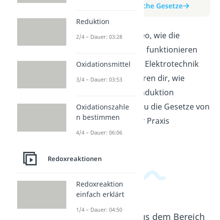
zum Beitrag: Faradaysche Gesetze
Reduktion
Erfahre in diesem Video, wie die
2/4 – Dauer: 03:28
Faradayschen Gesetze funktionieren
und warum sie für die Elektrotechnik
Oxidationsmittel
wichtig sind. Wir erklären dir, wie
3/4 – Dauer: 03:53
elektromagnetische Induktion
funktioniert und wie du die Gesetze von
Oxidationszahle
n bestimmen
Michael Faraday in der Praxis
4/4 – Dauer: 06:06
anwenden kannst.
Redoxreaktionen
Redoxreaktion
einfach erklärt
1/4 – Dauer: 04:50
Beliebte Inhalte aus dem Bereich