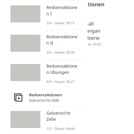
Redoxreaktionen
Redoxreaktione
n I
Zink-Luft-
Lithium
Alkali
2/4 – Dauer: 05:13
Batterie
Ionen
Mangan
Redoxreaktione
Dauer: 04:16
Akku
Batterie
n II
Dauer: 04:20
Dauer: 05:05
3/4 – Dauer: 05:39
Redoxreaktione
n Übungen
4/4 – Dauer: 05:21
Redoxreaktionen
Galvanische Zelle
Galvanische
Zelle
1/5 – Dauer: 04:44