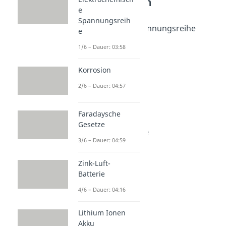
Redoxreaktionen
e
Elektrochemie
Spannungsreih
Elektrochemische Spannungsreihe
e
Dauer: 03:58
1/6 – Dauer: 03:58
Korrosion
Dauer: 04:57
Faradaysche Gesetze
Korrosion
Dauer: 04:59
2/6 – Dauer: 04:57
Zink-Luft-Batterie
Dauer: 04:16
Lithium Ionen Akku
Faradaysche
Dauer: 04:20
Gesetze
Alkali Mangan Batterie
3/6 – Dauer: 04:59
Dauer: 05:05
Zink-Luft-
Batterie
4/6 – Dauer: 04:16
Lithium Ionen
Akku