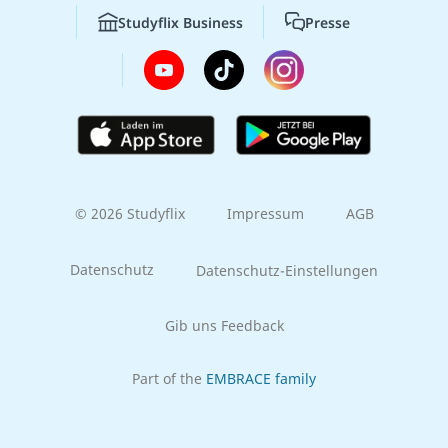
Studyflix Business
Presse
© 2026 Studyflix
Impressum
AGB
Datenschutz
Datenschutz-Einstellungen
Gib uns Feedback
Part of the
EMBRACE family