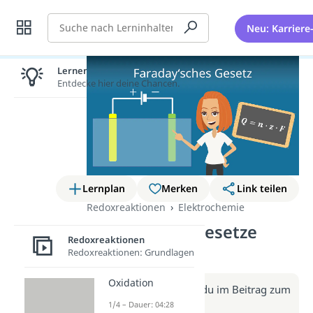
Suche
Neu: Karriere
Lernen lohnt sich!
Entdecke hier deine Chancen.
Lernplan
Merken
Link teilen
Redoxreaktionen
Elektrochemie
Faradaysche Gesetze
Redoxreaktionen
(Video)
Redoxreaktionen: Grundlagen
Oxidation
Weitere Infos erhältst du im Beitrag zum
Video
1/4 – Dauer: 04:28