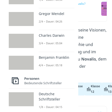
Wer war Novalis?
Gregor Mendel
(00:15)
2/4 – Dauer: 04:26
Novalis
war bekannt für seine Visionen,
Charles Darwin
mystischen Ideen und seine
3/4 – Dauer: 05:04
Verbindung von Philosophie und
Poesie. In unserem Beitrag und im
Benjamin Franklin
Video
erfährst du alles zu
Novalis
, dem
4/4 – Dauer: 05:18
bedeutendsten Vertreter der
Frühromantik.
Personen
Bedeutende Schriftsteller
Klasse
Klasse
Kl
Abiturvorbereitung
11
12
13
Deutsche
Schriftsteller
1/8 – Dauer: 04:15