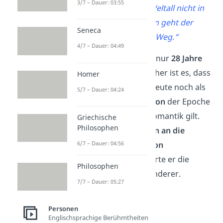
3/7 – Dauer: 03:55
Weltall: Ist denn das Weltall nicht in
uns? […] Nach innen geht der
Seneca
geheimnisvolle Weg.“
4/7 – Dauer: 04:49
Novalis starb jung, als er nur
28 Jahre
alt war. Um so erstaunlicher ist es, dass
Homer
er mit seinem Portfolio heute noch als
5/7 – Dauer: 04:24
die
einflussreichste Person
der Epoche
der Frühromantik und Romantik gilt.
Griechische
Philosophen
Mit den Werken „
Hymnen an die
6/7 – Dauer: 04:56
Nacht
“ oder „
Heinrich von
Ofterdingen
“ symbolisierte er die
Philosophen
Frühromantik wie kein anderer.
7/7 – Dauer: 05:27
Personen
Englischsprachige Berühmtheiten