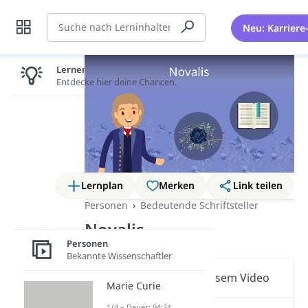
Suche
Neu: Karriere
Lernen lohnt sich!
Entdecke hier deine Chancen.
Lernplan
Merken
Link teilen
Personen
Bedeutende Schriftsteller
Novalis
Personen
Bekannte Wissenschaftler
Wichtige Inhalte in diesem Video
Marie Curie
1/4 – Dauer: 04:34