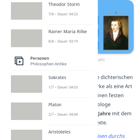
Theodor Storm
7/8 – Dauer: 04:23
Rainer Maria Rilke
8/8 – Dauer: 03:19
Personen
Steckbrief Novalis
Philosophen Antike
Novalis bezeichnete seine dichterischen
Sokrates
und philosophischen Werke als eine Art
1/7 – Dauer: 04:53
„
Nebensache“
. Neben seinen festen
Berufen als Jurist und Geologe
Platon
verbrachte er aktiv nur
4 Jahre
mit dem
2/7 – Dauer: 04:44
Schreiben literarischer Texte.
Aristoteles
„Wir träumen von Reisen durchs