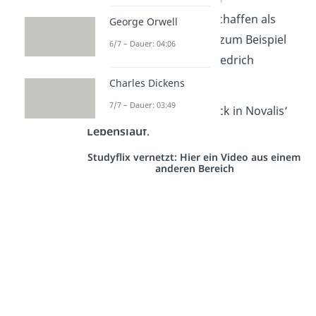
kennenlernen, die sein Schaffen als
George Orwell
Autor beeinflussten, wie zum Beispiel
6/7 – Dauer: 04:06
Friedrich Schiller oder Friedrich
Schlegel.
Charles Dickens
7/7 – Dauer: 03:49
Hier werfen wir einen Blick in Novalis‘
Lebenslauf
.
Studyflix vernetzt: Hier ein Video aus einem
anderen Bereich