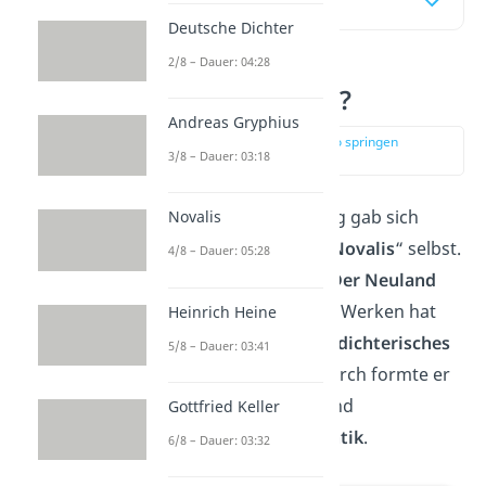
Inhaltsübersicht
Deutsche Dichter
2/8 – Dauer: 04:28
Wer war Novalis?
Andreas Gryphius
zur Stelle im Video springen
3/8 – Dauer: 03:18
(00:15)
Friedrich von Hardenberg gab sich
Novalis
seinen Künstlernamen „
Novalis
“ selbst.
4/8 – Dauer: 05:28
Er bedeutet so viel wie „
Der Neuland
Bestellende
“. Mit seinen Werken hat
Heinrich Heine
Novalis dann tatsächlich
dichterisches
5/8 – Dauer: 03:41
Neuland
erkundet: Dadurch formte er
maßgeblich die Kunst- und
Gottfried Keller
Kulturepoche der
Romantik
.
6/8 – Dauer: 03:32