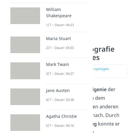
William
Shakespeare
1/7 – Dauer: 04:23
Maria Stuart
Novalis – Die Biografie
2/7 – Dauer: 05:03
des jungen Genies
Mark Twain
zur Stelle im Video springen
(01:12)
3/7 – Dauer: 04:27
Novalis war ein
Universalgenie
der
Jane Austen
Romantik
. Er ging neben dem
4/7 – Dauer: 03:38
Schreiben
auch noch vielen anderen
Interessen und Berufen
nach. Durch
Agatha Christie
seinen
akademischen Weg
konnte er
5/7 – Dauer: 04:16
viele seiner
Wegbegleiter