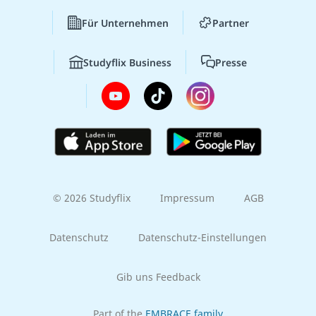
Für Unternehmen
Partner
Studyflix Business
Presse
© 2026 Studyflix
Impressum
AGB
Datenschutz
Datenschutz-Einstellungen
Gib uns Feedback
Part of the
EMBRACE family