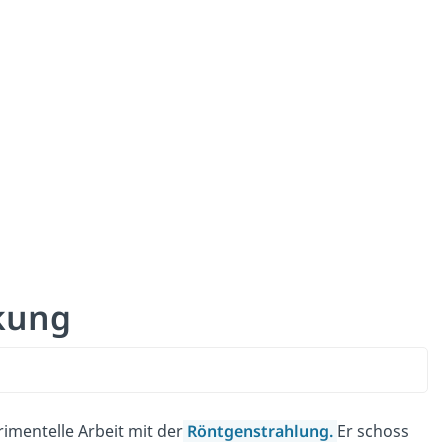
kung
riment
elle
Ar
beit
mit
der
Röntgenstrahlung
.
Er
sch
oss