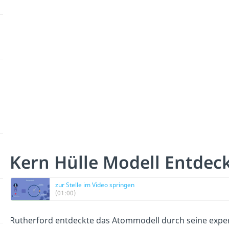
Kern Hülle Modell Entdec
zur Stelle im Video springen
(01:00)
R
utherford
ent
deck
te
d
as
At
ommod
ell
d
urch
se
ine
expe