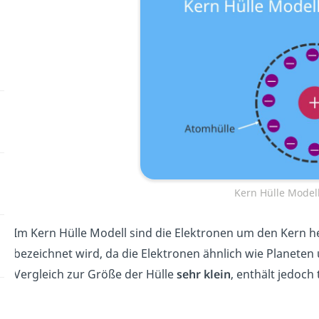
Kern Hülle Model
Im
Kern Hülle Modell
s
ind
die
Ele
kt
ron
en
um den Kern h
be
ze
ich
net
w
ird
,
da
die Elektronen
ä
hn
lich
w
ie
Planet
en
Ver
g
le
ich
z
ur
Gr
ö
ß
e
der Hülle
sehr klein
, enthält jedoc