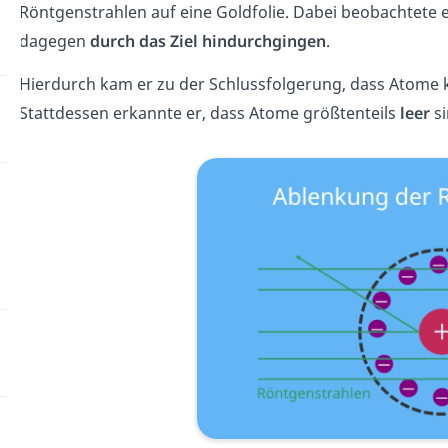
R
ö
nt
gen
st
rah
len
a
uf
e
ine
Goldfolie
.
Dabei
be
ob
acht
ete 
dagegen
durch das Ziel hindurchgingen
.
Hierdurch kam er zu der Schlussfolgerung, dass
At
ome k
Stattdessen erkannte er, dass Atome größtenteils
leer
si