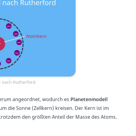
l nach Rutherford
erum angeordnet
,
wodurch es
Planet
enmodell
um
die
Son
ne (Zellkern)
k
re
isen
.
Der
Kern
is
t
im
h trotzdem den größten Anteil der Masse des Atoms
.