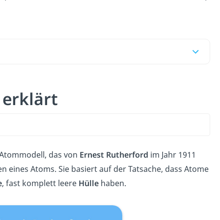
 erklärt
At
ommod
ell
,
d
as
von
Ernest Rutherford
im
Jah
r
1911
en eines Atoms. Sie basiert
a
uf
der
T
ats
ache
,
d
ass
At
ome
e
, fast komplett leere
Hülle
ha
ben
.