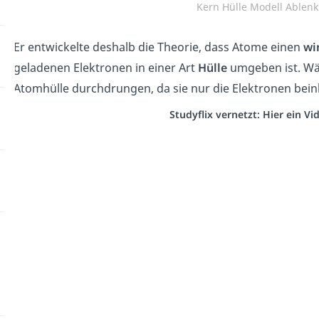
Kern Hülle Modell Ablen
Er entwickelte deshalb die Theorie, dass Atome
e
inen
win
gel
ad
enen
Ele
kt
ron
en
in einer Art
Hülle
um
ge
ben ist
.
Wäh
Atomhülle durchdrungen, da sie nur die Elektronen beinh
Studyflix vernetzt: Hier ein V