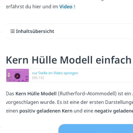
erfährst du hier
und im
Video
!
Inhaltsübersicht
Kern Hülle Modell einfach
zur Stelle im Video springen
(00:16)
D
as
Kern Hülle Modell
(Rutherford
–
At
ommod
ell)
is
t
e
in
v
org
es
ch
l
agen
w
urd
e
.
Es
is
t
e
ine der ersten Darstellung
e
inen
positiv geladenen Kern
und eine
negativ geladen