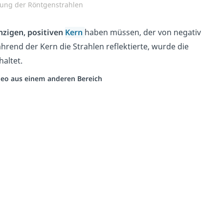
kung der Röntgenstrahlen
zigen, positiven
Kern
haben müssen, der
von
neg
at
iv
rend der Kern die Strahlen reflektierte, wurde die
altet.
ideo aus einem anderen Bereich