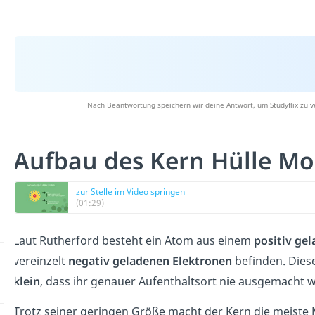
Nach Beantwortung speichern wir deine Antwort, um Studyflix zu v
Aufbau des Kern Hülle Mo
zur Stelle im Video springen
(01:29)
L
aut
Rutherford
best
e
ht
e
in
Atom
a
us
e
inem
positiv ge
vereinzelt
neg
ativ geladenen Elektron
en
befinden
.
Diese
klein
, dass ihr genauer Aufenthaltsort nie ausgemacht 
Trotz seiner geringen Größe macht der Kern die meiste