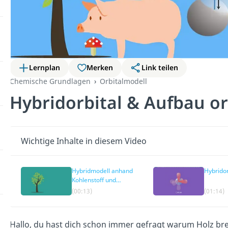
Lernplan
Merken
Link teilen
Chemische Grundlagen
Orbitalmodell
Hybridorbital & Aufbau o
Wichtige Inhalte in diesem Video
Hybridmodell anhand
Hybridor
Kohlenstoff und
Wasserstoff
(00:13)
(01:14)
Hallo, du hast dich schon immer gefragt warum Holz bren