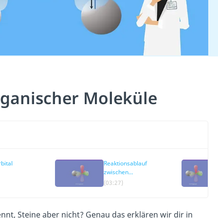
rganischer Moleküle
bital
Reaktionsablauf
zwischen
Wasserstoff und
(03:27)
Kohlenstoff
nt, Steine aber nicht? Genau das erklären wir dir in