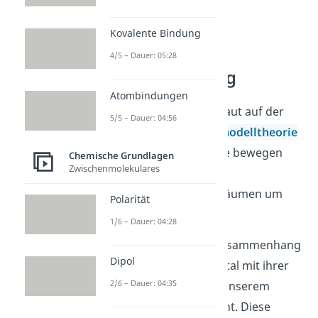
Kovalente Bindung
Orbitalmodell
4/5 – Dauer: 05:28
Hybridisierung
Atombindungen
Die Hybridisierung baut auf der
5/5 – Dauer: 04:56
Theorie der
Orbitalmodelltheorie
auf. Nach der Theorie bewegen
Chemische Grundlagen
Zwischenmolekulares
sich Elektronen in
dreidimensionalen Räumen um
Polarität
den Atomkern.
1/6 – Dauer: 04:28
Du hast in diesem Zusammenhang
Dipol
das s-, p- und d- Orbital mit ihrer
2/6 – Dauer: 04:35
räumlichen Form in unserem
Beitrag kennengelernt. Diese