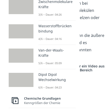
Zwischenmolekulare
Orbitale können dann bei
Kräfte
unterschiedlichen Molekülen
3/6 – Dauer: 04:26
miteinander verschmelzen oder
auch
hybridisieren
.
Wasserstoffbrücken
bindung
Dabei ändert sich dann die äußere
4/6 – Dauer: 04:16
Form der Orbitale und es
entstehen die sogenannten
Van-der-Waals-
Kräfte
Hybridorbitale
.
5/6 – Dauer: 05:09
Studyflix vernetzt: Hier ein Video aus
einem anderen Bereich
Dipol Dipol
Wechselwirkung
6/6 – Dauer: 04:23
Chemische Grundlagen
Kenngrößen der Chemie