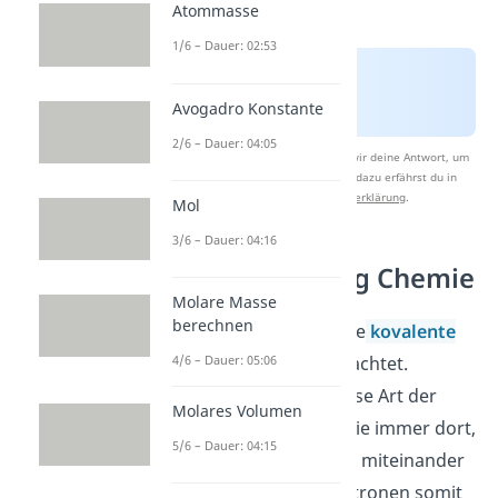
Atommasse
1/6 – Dauer: 02:53
Avogadro Konstante
2/6 – Dauer: 04:05
Nach Beantwortung speichern wir deine Antwort, um
Studyflix zu verbessern. Mehr dazu erfährst du in
unserer
Datenschutzerklärung
.
Mol
3/6 – Dauer: 04:16
Hybridisierung Chemie
Molare Masse
berechnen
Im Folgenden wird die
kovalente
Bindung
näher betrachtet.
4/6 – Dauer: 05:06
Generell entsteht diese Art der
Molares Volumen
Bindung in der Chemie immer dort,
5/6 – Dauer: 04:15
wo sich zwei Orbitale miteinander
überlappen und Elektronen somit