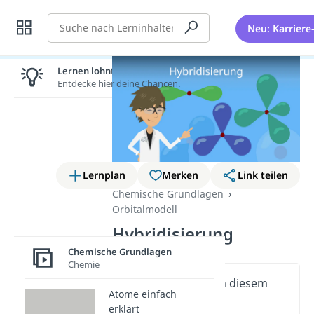
Suche
Neu: Karriere
Lernen lohnt sich!
Entdecke hier deine Chancen.
Lernplan
Merken
Link teilen
Chemische Grundlagen
Orbitalmodell
Hybridisierung
Chemische Grundlagen
Chemie
Wichtige Inhalte in diesem
Atome einfach
Video
erklärt