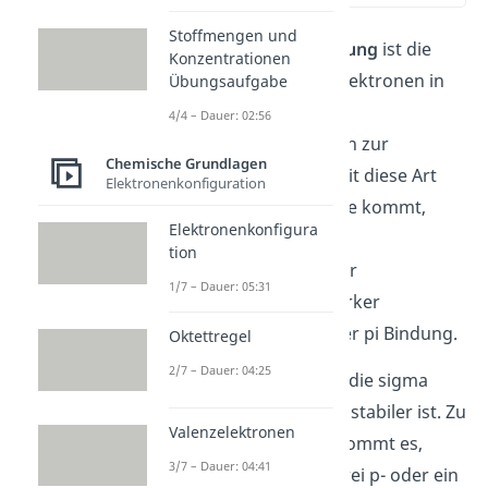
Stoffmengen und
Bei einer
sigma Bindung
ist die
Konzentrationen
Ladeverteilung der Elektronen in
Übungsaufgabe
der Verbindung
4/4 – Dauer: 02:56
rotationssymmetrisch zur
Chemische Grundlagen
Bindungsachse. Damit diese Art
Elektronenkonfiguration
der Bindung zustande kommt,
Elektronenkonfigura
müssen sich die zwei
tion
Elektronenwolken der
1/7 – Dauer: 05:31
Bindungspartner stärker
überlappen als bei der pi Bindung.
Oktettregel
2/7 – Dauer: 04:25
Das führt dazu, dass die sigma
Bindung energetisch stabiler ist. Zu
Valenzelektronen
der sigma Bindung kommt es,
3/7 – Dauer: 04:41
wenn zwei s- oder zwei p- oder ein