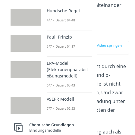
s- und ein p-Orbital miteinander
Hundsche Regel
binden.
4/7 – Dauer: 04:48
Pi Bindung
Pauli Prinzip
zur Stelle im Video springen
5/7 – Dauer: 04:17
(01:35)
EPA-Modell
Die
pi Bindung
kommt durch eine
(Elektronenpaarabst
Überlappung von d- und p-
oßungsmodell)
Orbitalen zustande. Sie ist nicht
6/7 – Dauer: 05:43
rotationssymmetrisch. Und zwar
VSEPR Modell
verteilt sich hier die Ladung unter
7/7 – Dauer: 02:53
und oberhalb der Knoten der
Orbitale.
Chemische Grundlagen
Bindungsmodelle
Dabei wird die Bindung auch als