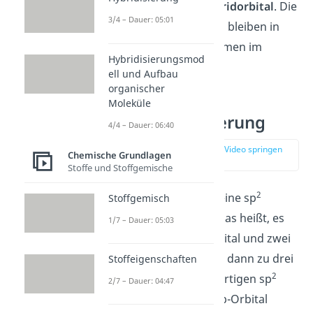
keulenförmigen
Hybridorbital
. Die
3/4 – Dauer: 05:01
restlichen Elektronen bleiben in
ihren Aufenthaltsräumen im
Hybridisierungsmod
Grundzustand.
ell und Aufbau
organischer
Moleküle
sp2 Hybridisierung
4/4 – Dauer: 06:40
zur Stelle im Video springen
Chemische Grundlagen
(04:02)
Stoffe und Stoffgemische
2
Bei
Ethen
C
H
liegt eine sp
Stoffgemisch
2
4
Hybridisierung vor. Das heißt, es
1/7 – Dauer: 05:03
hybridisiert ein s-Orbital und zwei
p-Orbitale. Es kommt dann zu drei
Stoffeigenschaften
2
energetisch gleichwertigen sp
2/7 – Dauer: 04:47
Hybridorbitalen. Ein p-Orbital