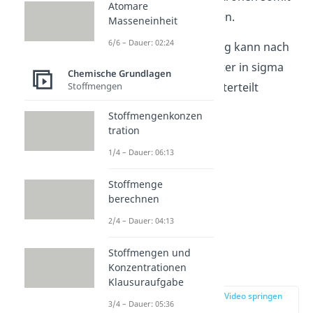
Atomare
geteilt werden können.
Masseneinheit
6/6 – Dauer: 02:24
Die kovalente Bindung kann nach
ihrer
Symmetrie
weiter in sigma
Chemische Grundlagen
und pi Bindungen unterteilt
Stoffmengen
werden.
Stoffmengenkonzen
tration
1/4 – Dauer: 06:13
Stoffmenge
berechnen
2/4 – Dauer: 04:13
Stoffmengen und
Sigma Bindung
Konzentrationen
Klausuraufgabe
zur Stelle im Video springen
3/4 – Dauer: 05:36
(01:24)