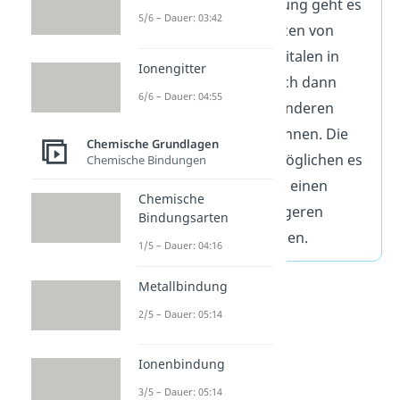
Bei der Hybridisierung geht es
5/6 – Dauer: 03:42
um das Verschmelzen von
verschiedenen Orbitalen in
Ionengitter
einem Atom, um sich dann
6/6 – Dauer: 04:55
besser mit einem anderen
Atom binden zu können. Die
Chemische Grundlagen
Hybridorbitale ermöglichen es
Chemische Bindungen
dem Molekül dann, einen
Chemische
energetisch günstigeren
Bindungsarten
Zustand anzunehmen.
1/5 – Dauer: 04:16
Metallbindung
2/5 – Dauer: 05:14
Ionenbindung
3/5 – Dauer: 05:14