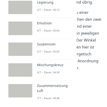
bleibt im Grundzustand übrig.
Legierung
3/7 – Dauer: 04:13
Dadurch kommt es zu einer
Doppelbindung zwischen den zwei
Emulsion
Kohlenstoffatomen und einer
4/7 – Dauer: 05:04
Einfachbindung zu den jeweiligen
Wasserstoffatomen. Der Winkel
Suspension
zwischen den Orbitalen hier ist
5/7 – Dauer: 05:05
120° und gibt die energetisch
günstigste räumliche Anordnung
Mischungskreuz
der Elektronen wieder.
6/7 – Dauer: 04:54
Zusammensetzung
Luft
7/7 – Dauer: 04:46