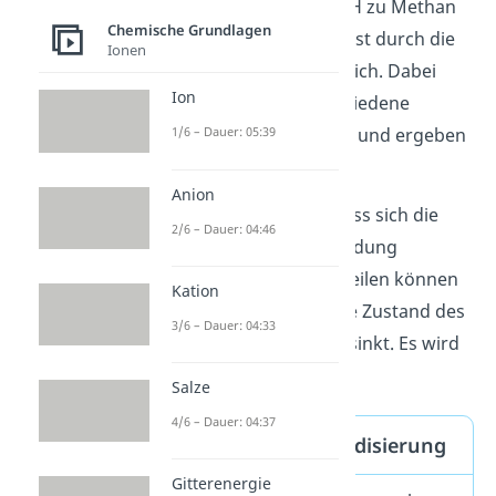
Wasserstoffatomen H zu Methan
Chemische Grundlagen
(CH
) eingehen. Das ist durch die
4
Ionen
Hybridisierung
möglich. Dabei
Ion
verschmelzen verschiedene
Orbitale miteinander und ergeben
1/6 – Dauer: 05:39
Hybridorbitale
.
Anion
Das hat zur Folge, dass sich die
2/6 – Dauer: 04:46
Elektronen in der Bindung
räumlich besser verteilen können
Kation
und der energetische Zustand des
3/6 – Dauer: 04:33
gesamten
Moleküls
sinkt. Es wird
also stabiler.
Salze
4/6 – Dauer: 04:37
Definition: Hybridisierung
Gitterenergie