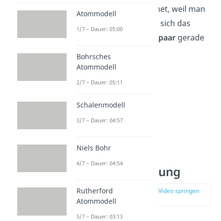
delokalisiert bezeichnet, weil man
Atommodell
nicht genau weiß, wo sich das
1/7 – Dauer: 05:00
bindende
Elektronenpaar
gerade
aufhält.
Bohrsches
Atommodell
2/7 – Dauer: 05:11
Schalenmodell
3/7 – Dauer: 04:57
Niels Bohr
4/7 – Dauer: 04:54
sp Hybridisierung
Rutherford
zur Stelle im Video springen
(04:28)
Atommodell
5/7 – Dauer: 03:13