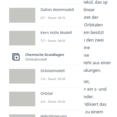
Ethin
C
H
ist ein Molekül, das sp
2
2
hybridisiert ist. Es ist linear
Dalton Atommodell
aufgebaut, das bedeutet der
6/7 – Dauer: 04:10
Winkel zwischen den Orbitalen
beträgt 180°. Außerdem besitzt
Kern Hülle Modell
das Molekül zwischen den zwei
7/7 – Dauer: 04:39
Kohlenstoffatomen eine
Chemische Grundlagen
Dreifachbindung
. Diese
Orbitalmodell
Dreifachbindung besteht aus einer
sigma und zwei pi Bindungen.
Orbitalmodell
1/4 – Dauer: 05:28
Wie der Name andeutet,
verschmelzen hier nur ein s- und
Orbital
ein p- Orbital miteinander.
2/4 – Dauer: 05:26
Genauer gesagt, hybridisiert das
2s und das 2p Orbital zu einem
Hybridisierung