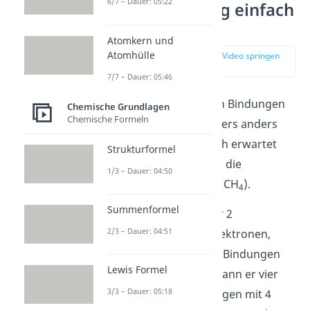
6/7 – Dauer: 05:22
Hybridisierung einfach
erklärt
Atomkern und
Atomhülle
zur Stelle im Video springen
(00:14)
7/7 – Dauer: 05:46
In der Natur kommen Bindungen
Chemische Grundlagen
Chemische Formeln
zwischen Atomen öfters anders
vor, als sie theoretisch erwartet
Strukturformel
werden. Zum Beispiel die
1/3 – Dauer: 04:50
Verbindung Methan (CH
).
4
Summenformel
Kohlenstoff C hat nur 2
2/3 – Dauer: 04:51
ungepaarte
Valenzelektronen,
könnte also nur zwei Bindungen
Lewis Formel
eingehen. Dennoch kann er vier
3/3 – Dauer: 05:18
gleichwertige Bindungen mit 4