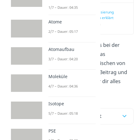
1/7 – Dauer: 04:35
Hybridisierung
einfach erklärt
Atome
(00:14)
2/7 – Dauer: 05:17
In der Chemie geht es bei der
Atomaufbau
Hybridisierung
um das
3/7 – Dauer: 04:20
Verschmelzen und Mischen von
Orbitalen. In diesem Beitrag und
Moleküle
im
Video
erklären wir dir alles
4/7 – Dauer: 04:36
Wichtig dazu!
Isotope
5/7 – Dauer: 05:18
Inhaltsübersicht
PSE