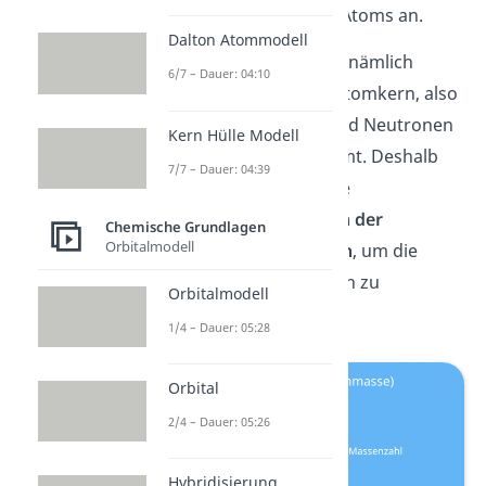
gesamte Masse des Atoms an.
Dalton Atommodell
Die Atommasse wird nämlich
6/7 – Dauer: 04:10
hauptsächlich vom Atomkern, also
von den Protonen und Neutronen
Kern Hülle Modell
eines Atoms, bestimmt. Deshalb
7/7 – Dauer: 04:39
kannst du einfach die
Kernladungszahl von der
Chemische Grundlagen
Orbitalmodell
Massenzahl abziehen
, um die
Anzahl der Neutronen zu
Orbitalmodell
bestimmen.
1/4 – Dauer: 05:28
Orbital
2/4 – Dauer: 05:26
Hybridisierung