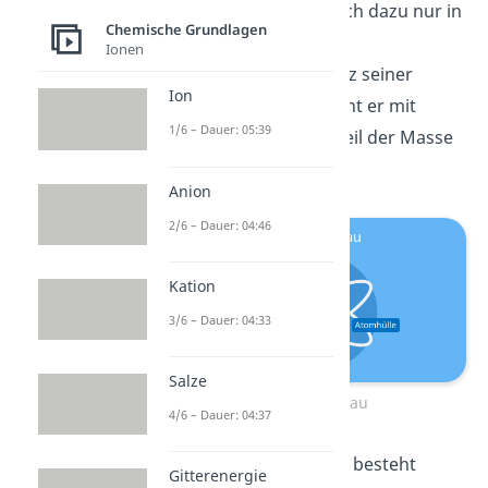
Atomkern im Vergleich dazu nur in
Chemische Grundlagen
etwa so groß wie ein
Ionen
Stecknadelkopf! Trotz seiner
Ion
geringen Größe macht
er
mit
1/6 – Dauer: 05:39
99,9%
den größten Teil der Masse
des Atoms aus.
Anion
2/6 – Dauer: 04:46
Kation
3/6 – Dauer: 04:33
Salze
Atom Aufbau
4/6 – Dauer: 04:37
Merke:
Ein Atomkern besteht
Gitterenergie