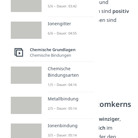
immer aus
Protonen
und
5/6 – Dauer: 03:42
Neutronen
. Pro
ton
en
s
ind
positiv
gel
aden
und
Ne
ut
ron
en
s
ind
Ionengitter
neutral
.
6/6 – Dauer: 04:55
Chemische Grundlagen
Chemische Bindungen
Chemische
Bindungsarten
1/5 – Dauer: 04:16
Metallbindung
Aufbau des Atomkerns
2/5 – Dauer: 05:14
Der
Atom
k
ern
is
t
e
in
winziger
,
Ionenbindung
dicht gepackter
Bereich
im
3/5 – Dauer: 05:14
Z
ent
rum
des
At
oms
,
der den