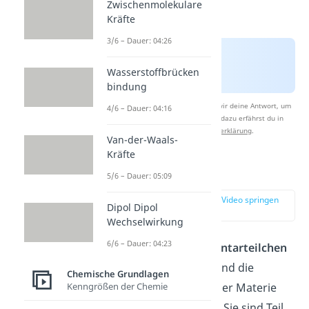
Zwischenmolekulare
Kräfte
3/6 – Dauer: 04:26
Wasserstoffbrücken
bindung
Nach Beantwortung speichern wir deine Antwort, um
4/6 – Dauer: 04:16
Studyflix zu verbessern. Mehr dazu erfährst du in
unserer
Datenschutzerklärung
.
Van-der-Waals-
Kräfte
Protonen
5/6 – Dauer: 05:09
zur Stelle im Video springen
Dipol Dipol
(01:13)
Wechselwirkung
6/6 – Dauer: 04:23
Protonen
s
ind
Element
arteil
chen
(Kernteilchen). Das sind die
Chemische Grundlagen
kleinsten Bausteine der Materie
Kenngrößen der Chemie
unseres Universums
.
Sie
s
ind
Te
il