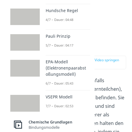
Hundsche Regel
4/7 – Dauer: 04:48
Pauli Prinzip
5/7 – Dauer: 04:17
Neutronen
zur Stelle im Video springen
EPA-Modell
(02:20)
(Elektronenpaarabst
oßungsmodell)
Neutronen
s
ind ebenfalls
6/7 – Dauer: 05:43
Element
arte
il
chen (Kernteilchen)
,
VSEPR Modell
die
sich im Atomkern befinden
.
Sie
tr
agen
keine Ladung
und
s
ind
7/7 – Dauer: 02:53
et
wa
1836-mal
sch
w
erer
al
s
Chemische Grundlagen
Ele
kt
ron
en
.
Ne
ut
ron
en
hal
ten
den
Bindungsmodelle
Atom
k
ern
z
us
am
men
,
ind
em
s
ie