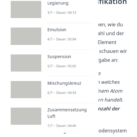
Elementidentifikation
Legierung
— Beispiel
3/7 – Dauer: 04:13
Um besser zu verstehen, wie du
Emulsion
anhand der Massenzahl und der
4/7 – Dauer: 05:04
Kernladungszahl ein Element
identifizieren kannst, schauen wir
Suspension
uns mal folgende Aufgabe an:
5/7 – Dauer: 05:05
Bestimme mithilfe des
Periodensystems
, um welches
Mischungskreuz
Element es sich bei einem Atom
6/7 – Dauer: 04:54
mit
6 Protonen
im Kern handelt.
Bestimme auch die
Anzahl der
Zusammensetzung
Luft
Neutronen
.
7/7 – Dauer: 04:46
Lösung:
Mit dem Periodensystem