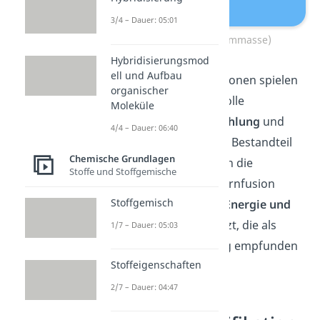
3/4 – Dauer: 05:01
Massenzahl (Atommasse)
Hybridisierungsmod
ell und Aufbau
Gut zu wissen:
Ne
ut
ron
en
sp
iel
en
organischer
a
uch
e
ine
w
icht
ige
R
ol
le
Moleküle
be
i
radio
aktiver Strahlung
und
4/4 – Dauer: 06:40
s
ind ein
w
es
ent
licher Bestandteil
Chemische Grundlagen
der
Kern
fusion
. Wenn die
Stoffe und Stoffgemische
Kernspaltung und Kernfusion
Stoffgemisch
stattfinden, werden
Energie und
Neutronen
freigesetzt, die als
1/7 – Dauer: 05:03
radioaktive Strahlung empfunden
Stoffeigenschaften
werden.
2/7 – Dauer: 04:47