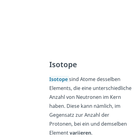
Isotope
Isotope
s
ind
At
ome
des
sel
ben
Elements
,
die
eine un
ters
ch
ied
lic
he
An
z
ahl
von
Ne
ut
ron
en
im Kern
ha
ben
.
Diese kann nämlich, im
Gegensatz zur Anzahl der
Protonen, bei ein und demselben
Element
variieren
.