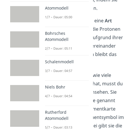
die
Pro
ton
en
an
zie
hen
.
Atommodell
1/7 – Dauer: 05:00
Sie fungieren also als eine
Art
Klebstoff
, indem sie die Protonen
Bohrsches
daran hindern, sich aufgrund ihrer
Atommodell
gleichen Ladung untereinander
2/7 – Dauer: 05:11
abzustoßen.
D
adurch
bleibt
d
as
Schalenmodell
Atom
stabil
.
3/7 – Dauer: 04:57
Um herauszufinden, wie viele
Neutronen ein Atom hat, musst du
Niels Bohr
dir die
Massenzahl
ansehen.
Sie
4/7 – Dauer: 04:54
wird auch Atommasse genannt
und steht auf der Elementkarte
Rutherford
direkt über dem Elementsymbol im
Atommodell
Periodensystem. Dabei gibt sie die
5/7 – Dauer: 03:13