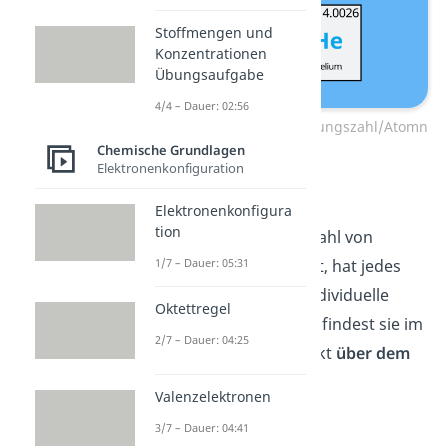
Stoffmengen und
Konzentrationen
Übungsaufgabe
4/4 – Dauer: 02:56
Kernladungszahl/Ordnungszahl/Atomn
Chemische Grundlagen
ummer
Elektronenkonfiguration
Weil
j
edes Atom
e
ine
Elektronenkonfigura
tion
unterschiedliche
An
z
ahl
von
1/7 – Dauer: 05:31
Pro
ton
en
im Kern hat, hat jedes
Element auch eine individuelle
Oktettregel
Kernladungszahl
.
Du findest sie im
2/7 – Dauer: 04:25
Periodensystem
dire
kt
über dem
Elementsymbol
.
Valenzelektronen
3/7 – Dauer: 04:41