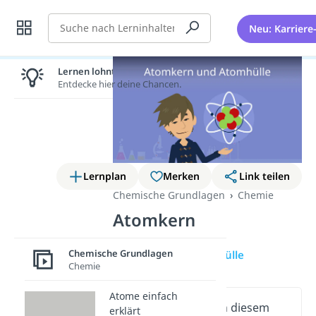
Suche
Neu: Karriere
Lernen lohnt sich!
Entdecke hier deine Chancen.
Lernplan
Merken
Link teilen
Chemische Grundlagen
Chemie
Atomkern
Chemische Grundlagen
Atomkern
Atomhülle
Chemie
Atome einfach
Wichtige Inhalte in diesem
erklärt