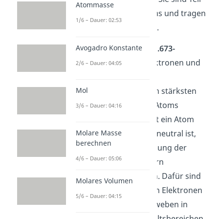
Atommasse
des Kerns e
ines
At
oms
und
tr
agen
1/6 – Dauer: 02:53
e
ine
positive Ladung
.
Avogadro Konstante
Pro
ton
en
s
ind
et
wa
1.673-
mal
sch
w
erer
al
s
Ele
kt
ron
en
und
2/6 – Dauer: 04:05
s
ind
daher von allen
Elementarteilchen
am
stärksten
Mol
f
ür
die
Stab
ilit
ä
t
des
At
oms
3/6 – Dauer: 04:16
ver
ant
w
ort
lich
.
Damit ein Atom
nach außen hin aber neutral ist,
Molare Masse
berechnen
muss die positive Ladung der
4/6 – Dauer: 05:06
Protonen im Atomkern
ausgeglichen werden. Dafür sind
Molares Volumen
die negativ geladenen Elektronen
5/6 – Dauer: 04:15
zuständig. Diese schweben in
begrenzten Aufenthaltsbereichen,