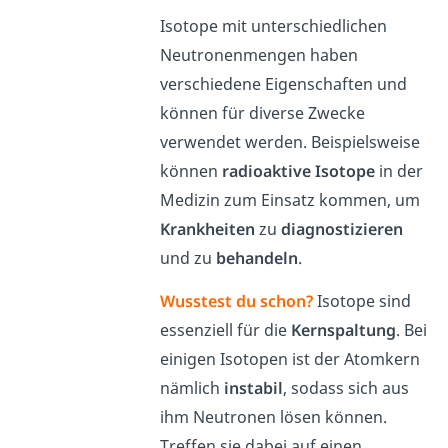
Is
ot
ope
mit
un
ters
ch
ied
lic
hen
Neutronenmengen
ha
ben
verschiedene
E
ig
ens
cha
ften
und
k
ö
nn
en
f
ür diverse
Z
w
ec
ke
ver
w
end
et
w
er
den
.
Be
isp
i
els
we
ise
k
ö
nn
en
radioaktive Isotope
in der
Medizin zum Einsatz kommen
,
um
Krankheiten
z
u
diagnostizieren
und
z
u
behandeln
.
Wusstest du schon?
Isotope sind
essenziell für die
Kernspaltung
. Bei
einigen Isotopen ist der Atomkern
nämlich
instabil
, sodass sich aus
ihm Neutronen lösen können.
Treffen sie dabei auf einen