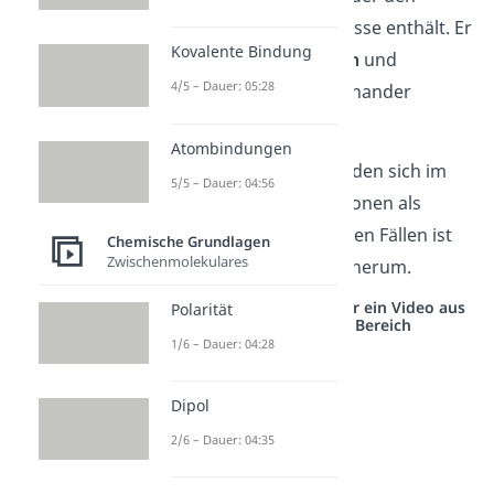
Großteil der Atommasse enthält
.
Er
Kovalente Bindung
best
e
ht
a
us
Proton
en
und
4/5 – Dauer: 05:28
Neutron
en
,
die
m
ite
in
ander
verb
und
en
s
ind
.
Atombindungen
Normalerweise befinden sich im
5/5 – Dauer: 04:56
Atomkern mehr Protonen als
Neutronen, in manchen Fällen ist
Chemische Grundlagen
Zwischenmolekulares
es aber auch anders herum.
Studyflix vernetzt: Hier ein Video aus
Polarität
einem anderen Bereich
1/6 – Dauer: 04:28
Dipol
2/6 – Dauer: 04:35