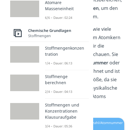
Atomare
sogenannten
Orbitalen
, um den
Masseneinheit
Kern des Atoms herum.
6/6 – Dauer: 02:24
Um herauszufinden, wie viele
Chemische Grundlagen
Stoffmengen
Protonen sich in einem Atomkern
befinden, musst du dir die
Stoffmengenkonzen
Kernladungszahl
anschauen.
Sie
tration
w
ird
a
uch
al
s
Atomnummer
o
der
1/4 – Dauer: 06:13
Ordnungszahl
be
ze
ich
net
und
is
t
Stoffmenge
e
ine
se
hr
w
icht
ige
Gr
ö
ß
e
, da sie
berechnen
v
ie
le
vers
ch
ied
ene
phys
ik
al
ische
2/4 – Dauer: 04:13
E
ig
ens
cha
ften
e
ines
At
oms
best
imm
t
.
Stoffmengen und
Konzentrationen
Klausuraufgabe
3/4 – Dauer: 05:36