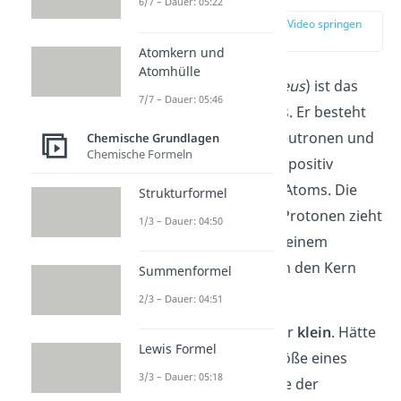
6/7 – Dauer: 05:22
zur Stelle im Video springen
(00:13)
Atomkern und
Atomhülle
Der
Atomk
ern
(
Nucleus
)
is
t
das
7/7 – Dauer: 05:46
Zentrum eines Atoms. Er besteht
aus Protonen und Neutronen und
Chemische Grundlagen
Chemische Formeln
bildet deswegen den positiv
geladenen Teil eines Atoms.
Die
Strukturformel
positive Ladung der Protonen zieht
1/3 – Dauer: 04:50
Elektronen an, die in einem
geringen Abstand um den Kern
Summenformel
herum kreisen.
2/3 – Dauer: 04:51
Der Atomkern ist sehr
klein
. Hätte
Lewis Formel
die Atomhülle die Größe eines
3/3 – Dauer: 05:18
Fußballstadions, wäre der