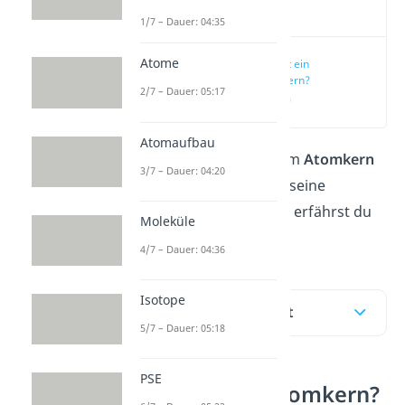
Video
1/7 – Dauer: 04:35
Atome
Was ist ein
Atomkern?
2/7 – Dauer: 05:17
(00:13)
Atomaufbau
Was genau es mit dem
Atomkern
3/7 – Dauer: 04:20
auf sich hat und was seine
Besonderheiten sind, erfährst du
Moleküle
hier
und im
Video
!
4/7 – Dauer: 04:36
Isotope
Inhaltsübersicht
5/7 – Dauer: 05:18
PSE
Was ist ein Atomkern?