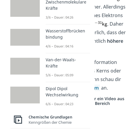
Zwischenmolekulare
nur unwesentlich höher. Allerdings
Kräfte
beträgt die Masse eines Elektrons
3/6 – Dauer: 04:26
gerade mal
. Daher
Wasserstoffbrücken
ist es nicht verwunderlich, dass der
bindung
Atomkern
eine wesentlich
höhere
4/6 – Dauer: 04:16
Masse
besitzt.
Van-der-Waals-
Möchtest du mehr Information
Kräfte
zum Atomaufbau des Kerns oder
5/6 – Dauer: 05:09
zum Atom haben, dann schau dir
unser Video zum
Atom
an.
Dipol Dipol
Wechselwirkung
Studyflix vernetzt: Hier ein Video aus
einem anderen Bereich
6/6 – Dauer: 04:23
Chemische Grundlagen
Kenngrößen der Chemie