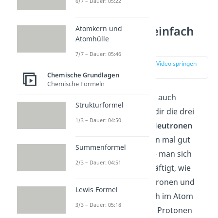
6/7 – Dauer: 05:22
Atomaufbau einfach
Atomkern und
Atomhülle
erklärt
7/7 – Dauer: 05:46
zur Stelle im Video springen
(00:14)
Chemische Grundlagen
Chemische Formeln
Im
Atomaufbau
oder auch
Strukturformel
Atombau solltest du dir die drei
1/3 – Dauer: 04:50
Begriffe
Protonen
,
Neutronen
und
Elektronen
schon mal gut
Summenformel
merken. Früher hatte man sich
2/3 – Dauer: 04:51
lange darüber beschäftigt, wie
denn Protonen, Neutronen und
Lewis Formel
Elektronen tatsächlich im Atom
3/3 – Dauer: 05:18
angeordnet sind. Die Protonen