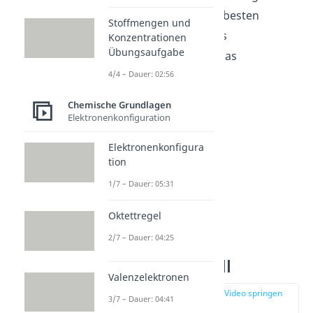
sind und Realität am besten
Stoffmengen und
beschreiben, sind das
Konzentrationen
Übungsaufgabe
Schalenmodell
und das
Orbitalmodell
.
4/4 – Dauer: 02:56
Chemische Grundlagen
Elektronenkonfiguration
Elektronenkonfigura
tion
1/7 – Dauer: 05:31
Oktettregel
2/7 – Dauer: 04:25
Atomaufbau
Schalenmodell
Valenzelektronen
zur Stelle im Video springen
3/7 – Dauer: 04:41
(02:06)