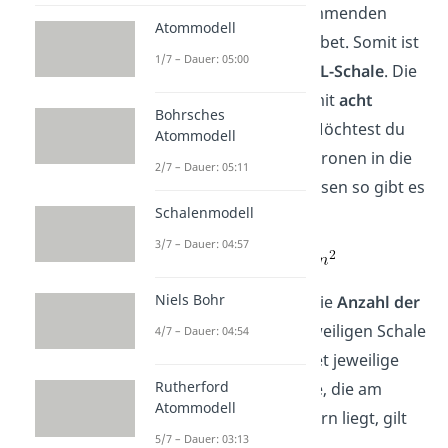
nach dem nächstkommenden
Atommodell
Buchstaben im Alphabet. Somit ist
1/7 – Dauer: 05:00
die zweite Schale die
L-Schale
. Die
L-Schale besetzt du mit
acht
Bohrsches
Elektronen (
). Möchtest du
Atommodell
wissen wie viele Elektronen in die
2/7 – Dauer: 05:11
weiteren Schalen passen so gibt es
Schalenmodell
eine Formel dafür.
3/7 – Dauer: 04:57
Niels Bohr
Dein
bezeichnet die
Anzahl
der
Elektronen
in der jeweiligen Schale
4/7 – Dauer: 04:54
und dein
bezeichnet jeweilige
Rutherford
Schale
. Für die Schale, die am
Atommodell
nächsten am Atomkern liegt, gilt
5/7 – Dauer: 03:13
.