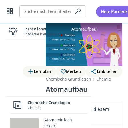
Suche
Neu: Karriere
Lernen lohnt sich!
Entdecke hier deine Chancen.
Lernplan
Merken
Link teilen
Chemische Grundlagen
Chemie
Atomaufbau
Chemische Grundlagen
Chemie
Wichtige Inhalte in diesem
Video
Atome einfach
erklärt