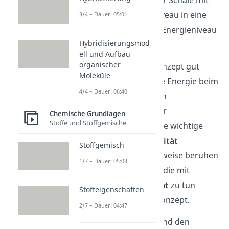
niedrigem Energieniveau in eine
3/4 – Dauer: 05:01
Schale mit höherem Energieniveau
Hybridisierungsmod
zu bringen.
ell und Aufbau
organischer
Du solltest dieses Konzept gut
Moleküle
verinnerlichen, da die Energie beim
4/4 – Dauer: 06:40
Schalenübergang von
höhererliegenden zur
Chemische Grundlagen
Stoffe und Stoffgemische
tieferliegenden Schale wichtige
Vorgänge in der
Realität
Stoffgemisch
beschreibt. Beispielsweise beruhen
1/7 – Dauer: 05:03
sehr viele Vorgänge, die mit
Aussendung von
Licht
zu tun
Stoffeigenschaften
haben, auf diesem Konzept.
2/7 – Dauer: 04:47
Das Schalenmodell und den