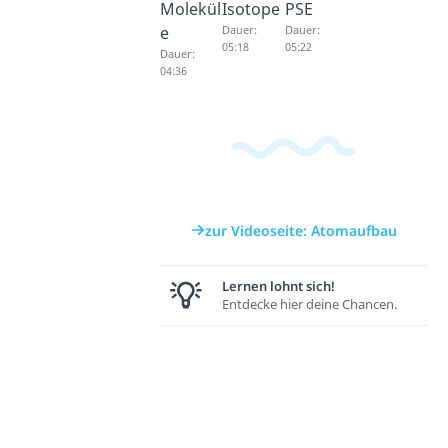
Molekül
Isotope
PSE
e
Dauer:
Dauer:
05:18
05:22
Dauer:
04:36
zur Videoseite: Atomaufbau
Lernen lohnt sich!
Entdecke hier deine Chancen.