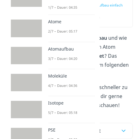
Atomaufbau einfach
1/7 – Dauer: 04:35
erklärt
(00:14)
Atome
2/7 – Dauer: 05:17
Was ist der
Atomaufbau
und wie
sind deine Teilchen im Atom
Atomaufbau
überhaupt
angeordnet
? Das
3/7 – Dauer: 04:20
erklären wir dir in dem folgenden
Beitrag.
Moleküle
4/7 – Dauer: 04:36
Um das Thema noch schneller zu
verstehen, kannst du dir gerne
Isotope
unser
Video
dazu anschauen!
5/7 – Dauer: 05:18
PSE
Inhaltsübersicht