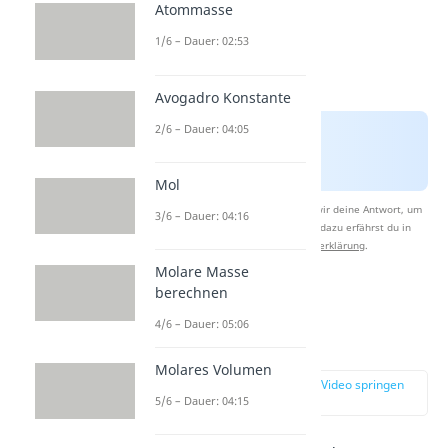
Atommasse
1/6 – Dauer: 02:53
Avogadro Konstante
2/6 – Dauer: 04:05
Mol
Nach Beantwortung speichern wir deine Antwort, um
3/6 – Dauer: 04:16
Studyflix zu verbessern. Mehr dazu erfährst du in
unserer
Datenschutzerklärung
.
Molare Masse
berechnen
Atomaufbau
4/6 – Dauer: 05:06
Atomhülle
Molares Volumen
zur Stelle im Video springen
(01:32)
5/6 – Dauer: 04:15