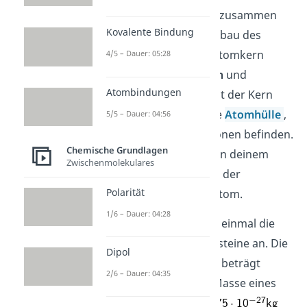
Aber gucken wir uns zusammen
Kovalente Bindung
erstmal den Atomaufbau des
Atomkerns
an. Der Atomkern
4/5 – Dauer: 05:28
besteht aus
Protonen
und
Atombindungen
Neutronen
. Zudem ist der Kern
wesentlich kleiner die
Atomhülle
,
5/5 – Dauer: 04:56
in der sich die Elektronen befinden.
Chemische Grundlagen
Jedoch befindet sich in deinem
Zwischenmolekulares
Atomkern fast 99,9 % der
Polarität
Gesamtmasse vom Atom.
1/6 – Dauer: 04:28
Schauen wir uns erst einmal die
Massen
der Kernbausteine an. Die
Dipol
Masse eines
Protons
beträgt
2/6 – Dauer: 04:35
. Die Masse eines
Neutrons
ist mit