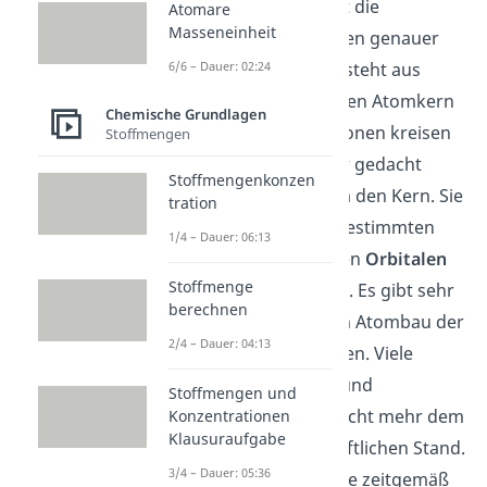
Schauen wir uns jetzt die
Atomare
Masseneinheit
Atomhülle ein bisschen genauer
an. Die Atomhülle besteht aus
6/6 – Dauer: 02:24
Elektronen
, die um den Atomkern
Chemische Grundlagen
kreisen. Deine Elektronen kreisen
Stoffmengen
jetzt nicht, wie früher gedacht
Stoffmengenkonzen
wurde, willkürlich um den Kern. Sie
tration
kreisen vielmehr in bestimmten
1/4 – Dauer: 06:13
Räumen, sogenannten
Orbitalen
Stoffmenge
um deinen Atomkern. Es gibt sehr
berechnen
viele Modelle, die den Atombau der
2/4 – Dauer: 04:13
Atomhülle beschreiben. Viele
davon sind
veraltet
und
Stoffmengen und
entsprechen lange nicht mehr dem
Konzentrationen
Klausuraufgabe
heutigen wissenschaftlichen Stand.
3/4 – Dauer: 05:36
Die Modelle, die heute zeitgemäß