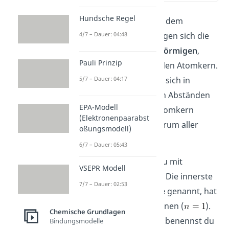
Hundsche Regel
Im Atomaufbau nach dem
Schalenmodell
bewegen sich die
4/7 – Dauer: 04:48
Elektronen auf
kreisförmigen
,
Pauli Prinzip
ebenen Schalen um den Atomkern.
Die Schalen befinden sich in
5/7 – Dauer: 04:17
diskreten
, also festen Abständen
EPA-Modell
voneinander. Dein Atomkern
(Elektronenpaarabst
befindet sich im Zentrum aller
oßungsmodell)
Schalen.
6/7 – Dauer: 05:43
Die Schalen kannst du mit
VSEPR Modell
Elektronen besetzen. Die innerste
7/7 – Dauer: 02:53
Schale, auch
K-Schale
genannt, hat
Platz für
zwei
Elektronen (
).
Chemische Grundlagen
Die weiteren Schalen benennst du
Bindungsmodelle