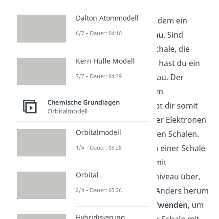
Dalton Atommodell
Jede Schale besitzt zudem ein
eigenes
Energieniveau
. Sind
6/7 – Dauer: 04:10
Elektronen in einer Schale, die
Kern Hülle Modell
näher
am Kern ist, so hast du ein
geringes
Energieniveau. Der
7/7 – Dauer: 04:39
Atomaufbau nach dem
Chemische Grundlagen
Schalenmodell
erlaubt dir somit
Orbitalmodell
auch ein
Übergang
der Elektronen
Orbitalmodell
zwischen den einzelnen Schalen.
Geht ein Elektron von einer Schale
1/4 – Dauer: 05:28
mit höherem in eins mit
Orbital
niedrigerem Energieniveau über,
so wird
Energie
frei
. Anders herum
2/4 – Dauer: 05:26
musst du
Energie
aufwenden
, um
Hybridisierung
ein Elektron von einer Schale mit