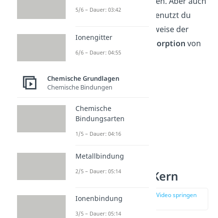
Atomaufbau am besten. Aber auch
5/6 – Dauer: 03:42
das
Schalenmodell
benutzt du
vielfach für beispielsweise der
Ionengitter
Erklärung für die
Absorption
von
6/6 – Dauer: 04:55
Licht.
Chemische Grundlagen
Chemische Bindungen
Chemische
Bindungsarten
1/5 – Dauer: 04:16
Metallbindung
2/5 – Dauer: 05:14
Atomaufbau Kern
zur Stelle im Video springen
Ionenbindung
(00:46)
3/5 – Dauer: 05:14