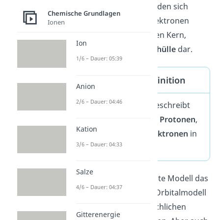
und Neutronen befinden sich
Chemische Grundlagen
dabei im
Kern.
Die Elektronen
Ionen
kreisen hierbei um den Kern,
Ion
stellen also die
Atomhülle
dar.
1/6 – Dauer: 05:39
Atomaufbau Definition
Anion
2/6 – Dauer: 04:46
Der Atomaufbau beschreibt
die Anordnung von
Protonen
,
Kation
Neutronen
und
Elektronen
in
3/6 – Dauer: 04:33
einem
Atom.
Salze
Heute ist das aktuellste Modell das
4/6 – Dauer: 04:37
Orbitalmodell
. Das Orbitalmodell
beschreibt den tatsächlichen
Gitterenergie