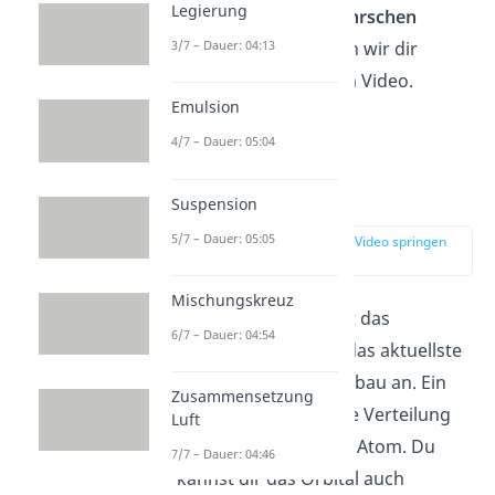
Legierung
Unterscheid zum
Bohrschen
Atommodell
erklären wir dir
3/7 – Dauer: 04:13
ausführlich in diesem Video.
Emulsion
4/7 – Dauer: 05:04
Atomaufbau
Orbitalmodell
Suspension
5/7 – Dauer: 05:05
zur Stelle im Video springen
(03:21)
Mischungskreuz
Schauen wir uns jetzt das
6/7 – Dauer: 04:54
Orbitalmodell
, also das aktuellste
Modell
vom Atomaufbau an. Ein
Zusammensetzung
Orbital beschreibt die Verteilung
Luft
deiner Elektronen im Atom. Du
7/7 – Dauer: 04:46
kannst dir das Orbital auch