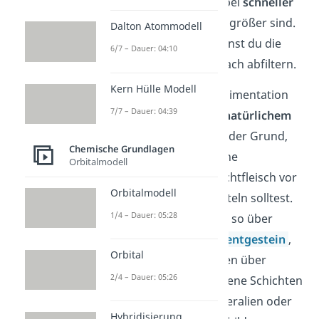
Der Prozess läuft dabei
schneller
ab, wenn die Partikel größer sind.
Dalton Atommodell
Nach einiger Zeit kannst du die
6/7 – Dauer: 04:10
Flüssigkeit dann einfach abfiltern.
Kern Hülle Modell
Generell läuft die Sedimentation
7/7 – Dauer: 04:39
ohne Hilfsmittel auf
natürlichem
Weg
ab
.
Das ist auch der Grund,
Chemische Grundlagen
warum du eine Flasche
Orbitalmodell
Orangensaft mit Fruchtfleisch vor
Orbitalmodell
dem Gebrauch schütteln solltest.
1/4 – Dauer: 05:28
In der Natur entsteht so über
lange Zeit das
Sedimentgestein
,
Orbital
bei dem sich in Flüssen über
2/4 – Dauer: 05:26
Jahrzehnte verschiedene Schichten
aus abgesetzten Mineralien oder
Hybridisierung