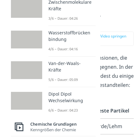
Zwischenmolekulare
Kräfte
Suspension —
3/6 – Dauer: 04:26
Beispiele
Wasserstoffbrücken
zur Stelle im Video springen
bindung
(01:39)
4/6 – Dauer: 04:16
Es gibt etliche Suspensionen, die
Van-der-Waals-
dir auch im Alltag begegnen. In der
Kräfte
folgenden
Tabelle
findest du einige
5/6 – Dauer: 05:09
Beispiele
mit ihren Bestandteilen:
Dipol Dipol
Wechselwirkung
Suspension
Feste Partikel
6/6 – Dauer: 04:23
Chemische Grundlagen
Schlamm
Erde/Lehm
Kenngrößen der Chemie