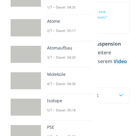
1/7 – Dauer: 04:35
Was ist eine
Suspension?
Atome
(00:13)
2/7 – Dauer: 05:17
Was du unter einer
Suspension
Atomaufbau
verstehst und alles Weitere
3/7 – Dauer: 04:20
erfährst du hier
in unserem
Video
oder im Beitrag!
Moleküle
4/7 – Dauer: 04:36
Inhaltsübersicht
Isotope
5/7 – Dauer: 05:18
Was ist eine
PSE
Suspension?