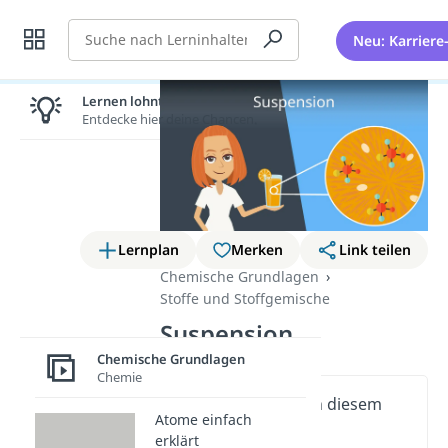
Suche
Neu: Karriere
Lernen lohnt sich!
Entdecke hier deine Chancen.
Lernplan
Merken
Link teilen
Chemische Grundlagen
Stoffe und Stoffgemische
Suspension
Chemische Grundlagen
Chemie
Wichtige Inhalte in diesem
Atome einfach
Video
erklärt