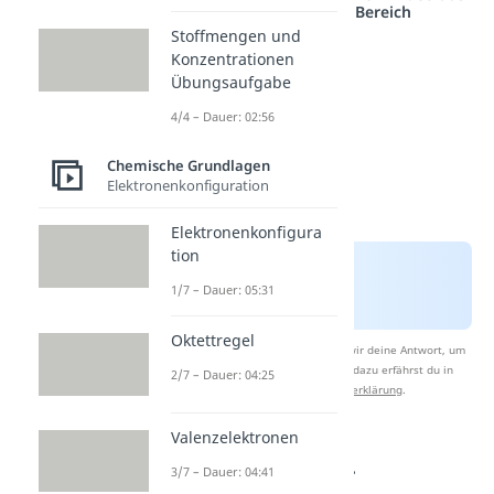
einem anderen Bereich
Stoffmengen und
Konzentrationen
Übungsaufgabe
4/4 – Dauer: 02:56
Chemische Grundlagen
Elektronenkonfiguration
Elektronenkonfigura
tion
1/7 – Dauer: 05:31
Oktettregel
Nach Beantwortung speichern wir deine Antwort, um
Studyflix zu verbessern. Mehr dazu erfährst du in
2/7 – Dauer: 04:25
unserer
Datenschutzerklärung
.
Valenzelektronen
Suspension —
3/7 – Dauer: 04:41