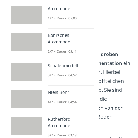
Atommodell
1/7 – Dauer: 05:00
Bohrsches
Sedimentation
Atommodell
2/7 – Dauer: 05:11
Bei Suspensionen mit
groben
Partikeln ist die
Sedimentation
ein
Schalenmodell
gutes Trennverfahren. Hierbei
3/7 – Dauer: 04:57
setzen sich die Feststoffteilchen
einfach mit der Zeit ab. Sie sind
Niels Bohr
nämlich schwerer als die
4/7 – Dauer: 04:54
Flüssigkeit und werden von der
Gravitation
auf den Boden
Rutherford
gezogen.
Atommodell
5/7 – Dauer: 03:13