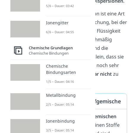
Stoffgemische: den
Dispersionen
.
5/6 – Dauer: 03:42
Merke:
Eine Dispersion ist eine Art
von heterogener Mischung, bei der
Ionengitter
feine
Partikel in einer Flüssigkeit
6/6 – Dauer: 04:55
oder einem Gas gleichmäßig
verteilt sind. Dabei sind die
Chemische Grundlagen
Chemische Bindungen
Feststoffteilchen so klein, dass sie
mit bloßem Auge nur noch sehr
Chemische
Bindungsarten
schwer
oder sogar
gar nicht
zu
erkennen sind.
1/5 – Dauer: 04:16
Metallbindung
Heterogene Stoffgemische
2/5 – Dauer: 05:14
Bei
heterogenen Gemischen
Ionenbindung
mischen sich die reinen Stoffe
3/5 – Dauer: 05:14