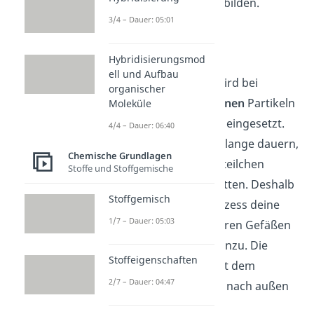
organischen Stoffen bilden.
3/4 – Dauer: 05:01
Zentrifugation
Hybridisierungsmod
ell und Aufbau
Die
Zentrifugation
wird bei
organischer
Suspensionen mit
feinen
Partikeln
Moleküle
wie zum Beispiel Blut eingesetzt.
4/4 – Dauer: 06:40
Hier würde es viel zu lange dauern,
Chemische Grundlagen
bis sich alle Feststoffteilchen
Stoffe und Stoffgemische
natürlich ablagert hätten. Deshalb
Stoffgemisch
fügst du bei dem Prozess deine
1/7 – Dauer: 05:03
Suspension in mehreren Gefäßen
in einer
Zentrifuge
hinzu. Die
Stoffeigenschaften
Gefäße sind dabei mit dem
2/7 – Dauer: 04:47
unteren Ende schräg nach außen
gerichtet.