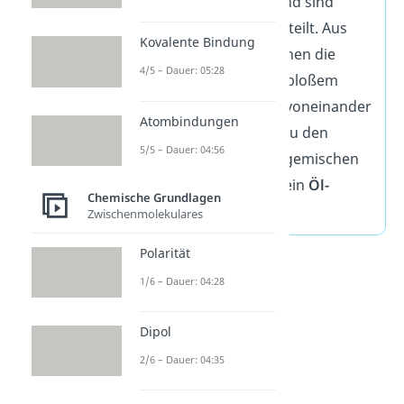
nicht vollständig und sind
ungleichmäßig
verteilt. Aus
Kovalente Bindung
diesem Grund können die
4/5 – Dauer: 05:28
Komponenten mit bloßem
Auge erkannt und voneinander
Atombindungen
getrennt werden. Zu den
5/5 – Dauer: 04:56
heterogenen Stoffgemischen
zählt zum Beispiel ein
Öl-
Chemische Grundlagen
Wasser Gemisch
.
Zwischenmolekulares
Polarität
1/6 – Dauer: 04:28
Dipol
2/6 – Dauer: 04:35