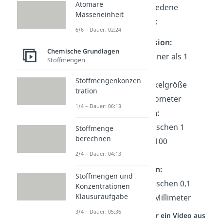
Atomare
werden sie in verschiedene
Masseneinheit
Kategorien eingeteilt:
6/6 – Dauer: 02:24
Molekulardispersion:
Chemische Grundlagen
Partikelgröße kleiner als 1
Stoffmengen
Nanometer
Stoffmengenkonzen
Dispersion:
Partikelgröße
tration
kleiner als 1 Mikrometer
1/4 – Dauer: 06:13
Feine Suspension:
Partikelgröße zwischen 1
Stoffmenge
berechnen
Mikrometer und 100
Mikrometer
2/4 – Dauer: 04:13
Grobe Suspension:
Stoffmengen und
Partikelgröße zwischen 0,1
Konzentrationen
Klausuraufgabe
Millimeter und 1 Millimeter
3/4 – Dauer: 05:36
Studyflix vernetzt: Hier ein Video aus