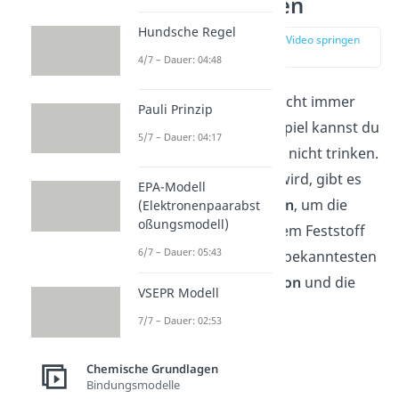
Trennverfahren
Hundsche Regel
zur Stelle im Video springen
(03:19)
4/7 – Dauer: 04:48
Suspensionen sind nicht immer
Pauli Prinzip
von Vorteil. Zum Beispiel kannst du
5/7 – Dauer: 04:17
schlammiges Wasser nicht trinken.
Damit es genießbar wird, gibt es
EPA-Modell
einige
Trennverfahren
, um die
(Elektronenpaarabst
oßungsmodell)
flüssige Phase von dem Feststoff
6/7 – Dauer: 05:43
zu trennen. Die zwei bekanntesten
sind die
Sedimentation
und die
VSEPR Modell
Zentrifugation
.
7/7 – Dauer: 02:53
Chemische Grundlagen
Bindungsmodelle