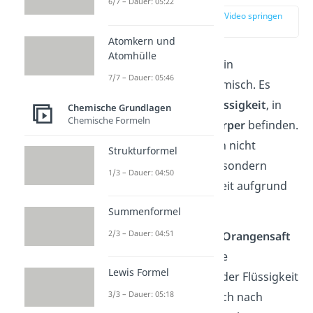
6/7 – Dauer: 05:22
zur Stelle im Video springen
(00:13)
Atomkern und
Atomhülle
Eine
Suspension
ist ein
7/7 – Dauer: 05:46
heterogenes Stoffgemisch. Es
besteht aus einer
Flüssigkeit
, in
Chemische Grundlagen
Chemische Formeln
der sich feine
Festkörper
befinden.
Diese Partikel bleiben nicht
Strukturformel
gleichmäßig verteilt, sondern
1/3 – Dauer: 04:50
setzen sich mit der Zeit aufgrund
der
Schwerkraft
ab.
Summenformel
2/3 – Dauer: 04:51
Ein gutes Beispiel ist
Orangensaft
mit Fruchtfleisch
. Die
Lewis Formel
Fruchtstücke sind in der Flüssigkeit
3/3 – Dauer: 05:18
verteilt und setzen sich nach