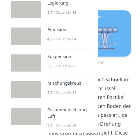
Legierung
3/7 – Dauer: 04:13
Emulsion
4/7 – Dauer: 05:04
Suspension
Zentrifugation
5/7 – Dauer: 05:05
Die Maschine dreht sich
schnell
im
Mischungskreuz
Kreis, wie ein Kettenkarussell.
6/7 – Dauer: 04:54
Dabei werden die festen Partikel
nach außen und auf den Boden der
Zusammensetzung
Gefäße gedrückt. Das passiert, da
Luft
sie durch die schnelle Drehung
7/7 – Dauer: 04:46
eine Kraft nach außen zieht. Diese