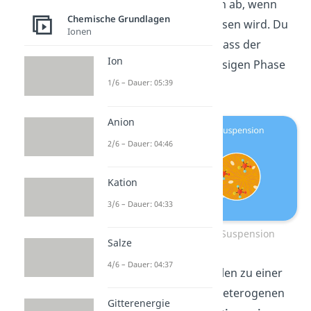
einiger Zeit am Boden ab, wenn
Chemische Grundlagen
der Saft stehen gelassen wird. Du
Ionen
kannst auch sagen, dass der
Ion
Feststoff in einer flüssigen Phase
suspendiert
ist.
1/6 – Dauer: 05:39
Anion
2/6 – Dauer: 04:46
Kation
3/6 – Dauer: 04:33
Orangensaft: Eine Suspension
Salze
4/6 – Dauer: 04:37
Die Supensionen zählen zu einer
Unterkategorie der heterogenen
Gitterenergie