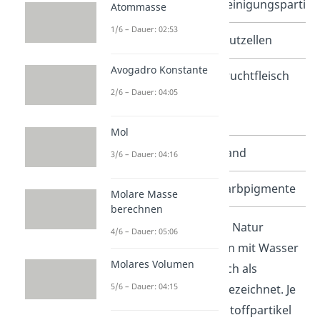
Scheuermilch
Reinigungspartike
Atommasse
1/6 – Dauer: 02:53
Blut
Blutzellen
Avogadro Konstante
Frisch
Fruchtfleisch
2/6 – Dauer: 04:05
gepresster
Orangensaft
Mol
Treibsand
Sand
3/6 – Dauer: 04:16
Wasserfarbe
Farbpigmente
Molare Masse
berechnen
Gut zu wissen:
In der Natur
4/6 – Dauer: 05:06
werden Suspensionen mit Wasser
Molares Volumen
als flüssige Phase auch als
5/6 – Dauer: 04:15
Aufschlämmungen
bezeichnet. Je
nach Größe der Feststoffpartikel