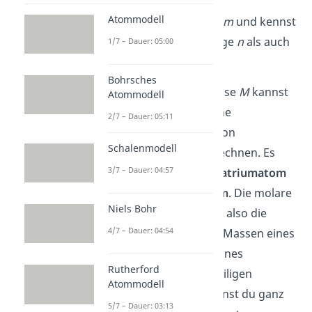
Atommodell
Du suchst die
Masse
m
und kennst
sowohl die Stoffmenge
n
als auch
1/7 – Dauer: 05:00
die molare Masse
M
.
Bohrsches
Denn die molare Masse
M
kannst
Atommodell
du über die chemische
2/7 – Dauer: 05:11
Zusammensetzung von
Schalenmodell
Natriumchlorid ausrechnen. Es
3/7 – Dauer: 04:57
besteht aus einem
Natriumatom
und einem
Chloratom
. Die molare
Niels Bohr
Masse
M
von NaCl ist also die
4/7 – Dauer: 04:54
Summe der molaren Massen eines
Natriumatoms und eines
Rutherford
Chloratoms. Die jeweiligen
Atommodell
molaren Massen kannst du ganz
5/7 – Dauer: 03:13