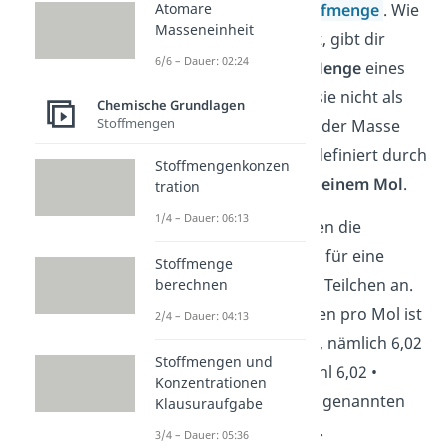
benötigst du die
Stoffmenge
. Wie
Atomare
Masseneinheit
der Name schon sagt, gibt dir
6/6 – Dauer: 02:24
die Stoffmenge die
Menge
eines
Stoffes an. Dabei ist sie nicht als
Chemische Grundlagen
Stoffmengen
Anzahl der Teilchen oder Masse
festgelegt, sondern definiert durch
Stoffmengenkonzen
die Teilchenanzahl in
einem Mol
.
tration
1/4 – Dauer: 06:13
Mol gibt dir sozusagen die
„Verpackungsgröße“ für eine
Stoffmenge
bestimmte Anzahl an Teilchen an.
berechnen
Die Anzahl der Teilchen pro Mol ist
2/4 – Dauer: 04:13
für jeden Stoff gleich, nämlich 6,02
Stoffmengen und
23
• 10
. Die Teilchenzahl 6,02 •
Konzentrationen
23
10
entspricht der sogenannten
Klausuraufgabe
Avogadrokonstante
.
3/4 – Dauer: 05:36