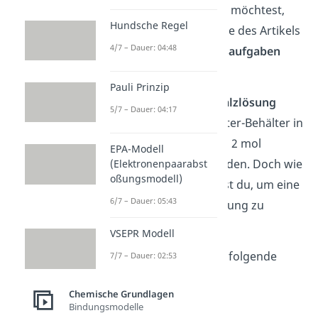
Konzentration haben möchtest,
Hundsche Regel
haben wir dir am Ende des Artikels
4/7 – Dauer: 04:48
Klausur-
und
Übungsaufgaben
verlinkt.
Pauli Prinzip
Eine
2 molare Kochsalzlösung
5/7 – Dauer: 04:17
bezeichnet einen 1 Liter-Behälter in
dem sich Wasser und 2 mol
EPA-Modell
Natriumchlorid befinden. Doch wie
(Elektronenpaarabst
oßungsmodell)
viel
Kochsalz
brauchst du, um eine
6/7 – Dauer: 05:43
2 molare Kochsalzlösung zu
erzeugen?
VSEPR Modell
Dafür benutzt du die folgende
7/7 – Dauer: 02:53
Formel
:
Chemische Grundlagen
Bindungsmodelle