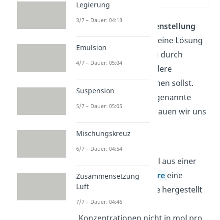
Legierung
3/7 – Dauer: 04:13
Eine
weitere Aufgabenstellung
könnte sein, dass dir eine Lösung
Emulsion
gegeben wird und du durch
4/7 – Dauer: 05:04
Verdünnung eine andere
Konzentration erreichen sollst.
Suspension
Dabei hilft dir das sogenannte
5/7 – Dauer: 05:05
Mischungskreuz
. Schauen wir uns
ein Beispiel an.
Mischungskreuz
Die Aufgabe lautet:
6/7 – Dauer: 04:54
Durch
Verdünnen
soll aus einer
65%igen
Salpetersäure
eine
Zusammensetzung
Luft
12%ige
Salpetersäure
hergestellt
7/7 – Dauer: 04:46
werden. Hier sind die
Konzentrationen nicht in mol pro