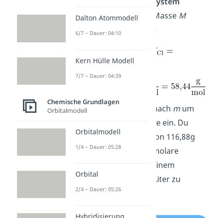
einfach im
Periodensystem
ablesen. Die molare Masse
M
Dalton Atommodell
ergibt sich somit aus:
6/7 – Dauer: 04:10
Kern Hülle Modell
7/7 – Dauer: 04:39
Chemische Grundlagen
Stell nun die Formel nach
m
um
Orbitalmodell
und setze deine Werte ein. Du
Orbitalmodell
erhältst einen Wert von 116,88g
1/4 – Dauer: 05:28
Kochsalz, um eine 2 molare
Kochsalzlösung mit einem
Orbital
Volumen von einem Liter zu
2/4 – Dauer: 05:26
erzeugen.
Hybridisierung