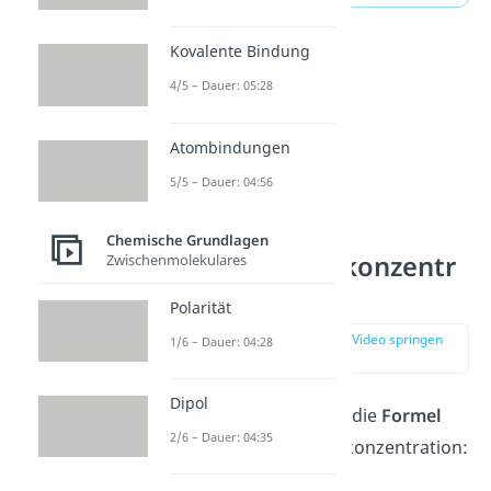
Kovalente Bindung
4/5 – Dauer: 05:28
Atombindungen
5/5 – Dauer: 04:56
Chemische Grundlagen
Stoffmengenkonzentr
Zwischenmolekulares
ation Formel
Polarität
zur Stelle im Video springen
1/6 – Dauer: 04:28
(02:36)
Dipol
Im Genaueren lautet die
Formel
2/6 – Dauer: 04:35
für die Stoffmengenkonzentration: