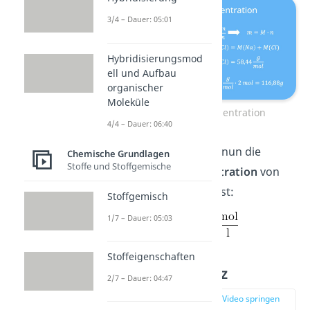
3/4 – Dauer: 05:01
Hybridisierungsmod
ell und Aufbau
organischer
Moleküle
Stoffmengenkonzentration
4/4 – Dauer: 06:40
Zusätzlich kannst du nun die
Chemische Grundlagen
Stoffe und Stoffgemische
Stoffmengenkonzentration
von
NaCl berechnen. Sie ist:
Stoffgemisch
1/7 – Dauer: 05:03
Stoffeigenschaften
Mischungskreuz
2/7 – Dauer: 04:47
zur Stelle im Video springen
(04:01)