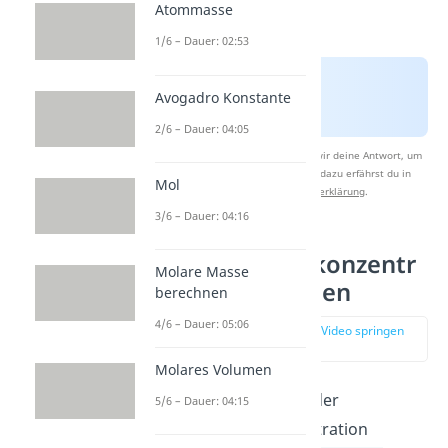
Atommasse
1/6 – Dauer: 02:53
Avogadro Konstante
2/6 – Dauer: 04:05
Nach Beantwortung speichern wir deine Antwort, um
Studyflix zu verbessern. Mehr dazu erfährst du in
Mol
unserer
Datenschutzerklärung
.
3/6 – Dauer: 04:16
Stoffmengenkonzentr
Molare Masse
ation berechnen
berechnen
4/6 – Dauer: 05:06
zur Stelle im Video springen
(02:28)
Molares Volumen
Für die Berechnung der
5/6 – Dauer: 04:15
Stoffmengenkonzentration