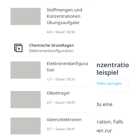
Stoffmengen und
Konzentrationen
Übungsaufgabe
4/4 – Dauer: 02:56
Chemische Grundlagen
Elektronenkonfiguration
Stoffmengenkonzentratio
Elektronenkonfigura
tion
n berechnen – Beispiel
1/7 – Dauer: 05:31
zur Stelle im Video springen
(02:45)
Oktettregel
2/7 – Dauer: 04:25
Im Folgenden siehst du eine
Beispielaufgabe
zur
Valenzelektronen
Stoffmengenkonzentration. Falls
3/7 – Dauer: 04:41
du detaillierte Aufgaben zur