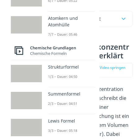
6/7 – Dauer: 05:22
Atomkern und
Inhaltsübersicht
Atomhülle
7/7 – Dauer: 05:46
Stoffmengenkonzentr
Chemische Grundlagen
ation einfach erklärt
Chemische Formeln
Strukturformel
zur Stelle im Video springen
(00:18)
1/3 – Dauer: 04:50
Die Stoffmengenkonzentration
Summenformel
(früher Molarität) beschreibt die
2/3 – Dauer: 04:51
Zusammensetzung
einer
Mischung. In der Mischung ist ein
Lewis Formel
Stoff (z.B. Salz) in einem Volumen
3/3 – Dauer: 05:18
aufgelöst (z.B. Wasser). Dabei