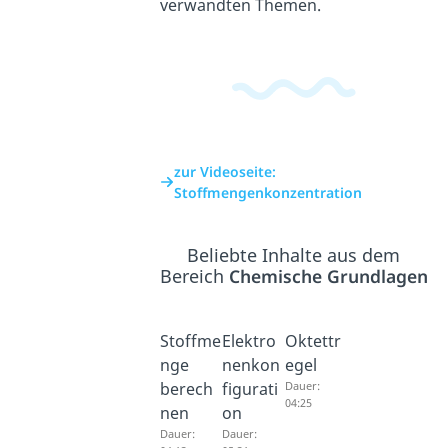
verwandten Themen.
zur Videoseite:
Stoffmengenkonzentration
Beliebte Inhalte aus dem
Bereich
Chemische Grundlagen
Stoffme
Elektro
Oktettr
nge
nenkon
egel
berech
figurati
Dauer:
04:25
nen
on
Dauer:
Dauer: