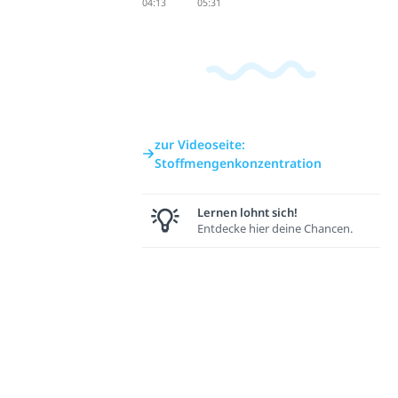
04:13
05:31
zur Videoseite:
Stoffmengenkonzentration
Lernen lohnt sich!
Entdecke hier deine Chancen.