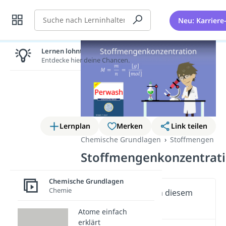
Suche
Neu: Karriere
Lernen lohnt sich!
Entdecke hier deine Chancen.
Lernplan
Merken
Link teilen
Chemische Grundlagen
Stoffmengen
Stoffmengenkonzentrat
Chemische Grundlagen
Chemie
Wichtige Inhalte in diesem
Video
Atome einfach
erklärt