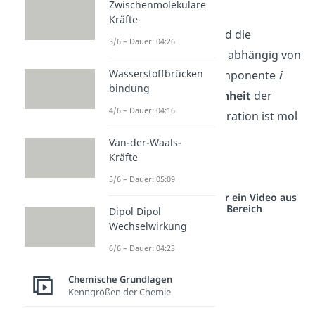
Zwischenmolekulare
Kräfte
Die Stoffmenge
n
und die
i
3/6 – Dauer: 04:26
Konzentration
c
sind abhängig von
i
Wasserstoffbrücken
der betrachteten Komponente
i
bindung
der Mischung. Die
Einheit
der
4/6 – Dauer: 04:16
Stoffmengenkonzentration ist mol
pro Liter, also
Van-der-Waals-
Kräfte
5/6 – Dauer: 05:09
Studyflix vernetzt: Hier ein Video aus
einem anderen Bereich
Dipol Dipol
Wechselwirkung
6/6 – Dauer: 04:23
Chemische Grundlagen
Kenngrößen der Chemie