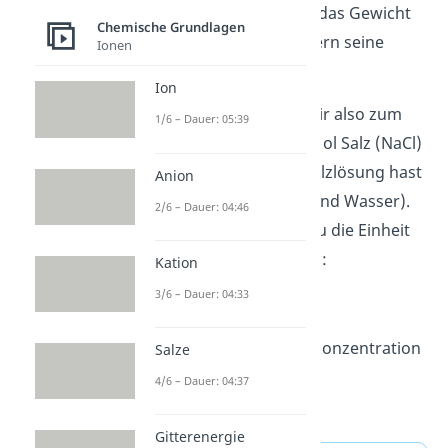
betrachtest du nicht das Gewicht
Chemische Grundlagen
deines Stoffes, sondern seine
Ionen
Stoffmenge
.
Ion
Die Molarität
c
gibt dir also zum
1/6 – Dauer: 05:39
Beispiel an, wie viel Mol Salz (NaCl)
du in 3 l einer Kochsalzlösung hast
Anion
(Mischung aus Salz und Wasser).
2/6 – Dauer: 04:46
Deswegen benutzt du die Einheit
mol/L und die Formel:
Kation
3/6 – Dauer: 04:33
c
= Stoffmengenkonzentration
Salze
n
= Stoffmenge
4/6 – Dauer: 04:37
V
= Volumen
Gitterenergie