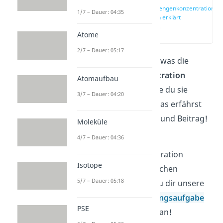
Stoffmengenkonzentration
1/7 – Dauer: 04:35
einfach erklärt
(00:18)
Atome
2/7 – Dauer: 05:17
Du möchtest wissen, was die
Stoffmengenkonzentration
Atomaufbau
(Molarität) ist und wie du sie
3/7 – Dauer: 04:20
berechnest? Genau das erfährst
du in unserem
Video
und Beitrag!
Moleküle
4/7 – Dauer: 04:36
Wenn du zur
Stoffmengenkonzentration
Isotope
weitere Übungen machen
5/7 – Dauer: 05:18
möchtest, dann schau dir unsere
Videos mit einer
Übungsaufgabe
PSE
und
Klausuraufgabe
an!